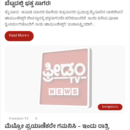
ಬೆಟ್ಟದಲ್ಲಿ ಭಕ್ತ ಸಾಗರ!
ಮೈಸೂರು : ಆಷಾಢ ಮಾಸದ ಕೊನೆಯ ಶುಕ್ರವಾರದ ಪ್ರಯುಕ್ತ ಮೈಸೂರಿನ ನಾಡದೇವತೆ
ಚಾಮುಂಡೇಶ್ವರಿ ದೇವಸ್ಥಾನಕ್ಕೆ ಭಕ್ತಸಾಗರವೇ ಹರಿದುಬಂದಿದೆ. ಇಂದು ವಿಶೇಷ ಪೂಜಾ
ಕೈಂಕರ್ಯಗಳೊಂದಿಗೆ ತಾಯಿ ಚಾಮುಂಡೇಶ್ವರಿ ‘ಮಹಾಲಕ್ಷ್ಮಿ’ಯಾಗಿ…
Read More »
bengaluru
Freedom TV
0
ಮೆಟ್ರೋ ಪ್ರಯಾಣಿಕರೇ ಗಮನಿಸಿ – ಇಂದು ರಾತ್ರಿ