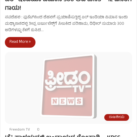
ಏರ್ ಇಂಡಿಯಾ ವಿಮಾನ 300 ಅಡಿ ಕುಸಿತ – 12 ಜನರಿಗೆ
ಗಾಯ!
ನವದೆಹಲಿ : ಫುಕೆಟ್‌ನಿಂದ ದೆಹಲಿಗೆ ಪ್ರಯಾಣಿಸುತ್ತಿದ್ದ ಏರ್ ಇಂಡಿಯಾ ವಿಮಾನ ಇಂದು
ಮಧ್ಯಾಕಾಶದಲ್ಲಿ ತೀವ್ರ ಟರ್ಬುಲೆನ್ಸ್‌ಗೆ ಸಿಲುಕಿದ ಪರಿಣಾಮ, ದಿಢೀರ್ ಸುಮಾರು 300
ಅಡಿಗಳಷ್ಟು ಕೆಳಗೆ ಕುಸಿದ…
Read More »
ರಾಜಕೀಯ
Freedom TV
0