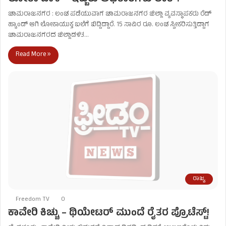
ಚಾಮರಾಜನಗರ : ಲಂಚ ಪಡೆಯುವಾಗ ಚಾಮರಾಜನಗರ ಜಿಲ್ಲಾ ವ್ಯವಸ್ಥಾಪಕರು ರೆಡ್​
ಹ್ಯಾಂಡ್ ಆಗಿ ಲೋಕಾಯುಕ್ತ ಬಲೆಗೆ ಬಿದ್ದಿದ್ದಾರೆ. 15 ಸಾವಿರ ರೂ. ಲಂಚ ಸ್ವೀಕರಿಸುತ್ತಿದ್ದಾಗ
ಚಾಮರಾಜನಗರದ ಜಿಲ್ಲಾಡಳಿತ…
Read More »
ರಾಜ್ಯ
Freedom TV
0
ಕಾವೇರಿ ಕಿಚ್ಚು – ಥಿಯೇಟರ್ ಮುಂದೆ ರೈತರ ಪ್ರೊಟೆಸ್ಟ್!