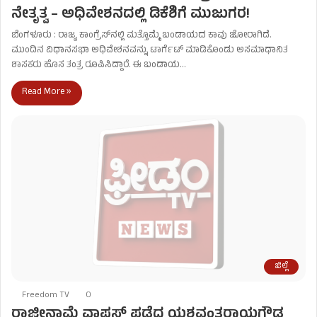
ನೇತೃತ್ವ – ಅಧಿವೇಶನದಲ್ಲಿ ಡಿಕೆಶಿಗೆ ಮುಜುಗರ!
ಬೆಂಗಳೂರು : ರಾಜ್ಯ ಕಾಂಗ್ರೆಸ್‌ನಲ್ಲಿ ಮತ್ತೊಮ್ಮೆ ಬಂಡಾಯದ ಕಾವು ಜೋರಾಗಿದೆ.
ಮುಂದಿನ ವಿಧಾನಸಭಾ ಅಧಿವೇಶನವನ್ನು ಟಾರ್ಗೆಟ್ ಮಾಡಿಕೊಂಡು ಅಸಮಾಧಾನಿತ
ಶಾಸಕರು ಹೊಸ ತಂತ್ರ ರೂಪಿಸಿದ್ದಾರೆ. ಈ ಬಂಡಾಯ…
Read More »
ಜಿಲ್ಲೆ
Freedom TV
0
ರಾಜೀನಾಮೆ ವಾಪಸ್ ಪಡೆದ ಯಶವಂತರಾಯಗೌಡ