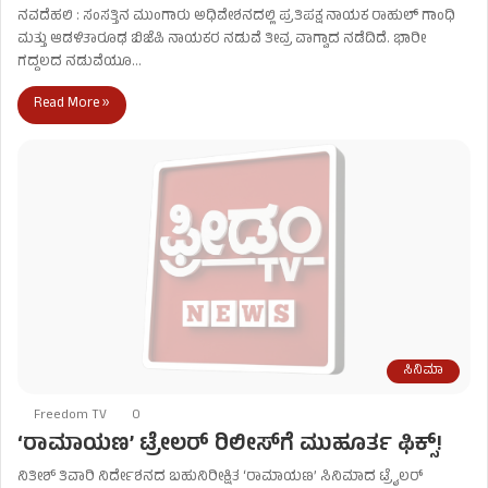
ನವದೆಹಲಿ : ಸಂಸತ್ತಿನ ಮುಂಗಾರು ಅಧಿವೇಶನದಲ್ಲಿ ಪ್ರತಿಪಕ್ಷ ನಾಯಕ ರಾಹುಲ್ ಗಾಂಧಿ
ಮತ್ತು ಆಡಳಿತಾರೂಢ ಬಿಜೆಪಿ ನಾಯಕರ ನಡುವೆ ತೀವ್ರ ವಾಗ್ವಾದ ನಡೆದಿದೆ. ಭಾರೀ
ಗದ್ದಲದ ನಡುವೆಯೂ…
Read More »
ಸಿನಿಮಾ
Freedom TV
0
‘ರಾಮಾಯಣ’ ಟ್ರೇಲರ್ ರಿಲೀಸ್​ಗೆ ಮುಹೂರ್ತ ಫಿಕ್ಸ್!
ನಿತೀಶ್ ತಿವಾರಿ ನಿರ್ದೇಶನದ ಬಹುನಿರೀಕ್ಷಿತ ‘ರಾಮಾಯಣ’ ಸಿನಿಮಾದ ಟ್ರೈಲರ್