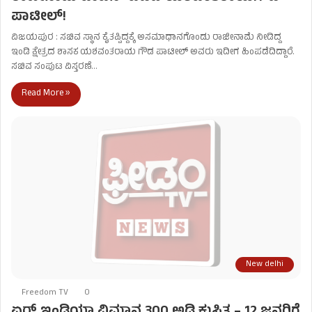
ಪಾಟೀಲ್‌!
ವಿಜಯಪುರ : ಸಚಿವ ಸ್ಥಾನ ಕೈತಪ್ಪಿದ್ದಕ್ಕೆ ಅಸಮಾಧಾನಗೊಂಡು ರಾಜೀನಾಮೆ ನೀಡಿದ್ದ
ಇಂಡಿ ಕ್ಷೇತ್ರದ ಶಾಸಕ ಯಶವಂತರಾಯ ಗೌಡ ಪಾಟೀಲ್ ಅವರು ಇದೀಗ ಹಿಂಪಡೆದಿದ್ದಾರೆ.
ಸಚಿವ ಸಂಪುಟ ವಿಸ್ತರಣೆ…
Read More »
New delhi
Freedom TV
0