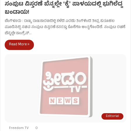
ಸಂಪುಟ ವಿಸ್ತರಣೆ ಬೆನ್ನಲ್ಲೇ ʻಕೈʼ ಪಾಳಯದಲ್ಲಿ ಭುಗಿಲೆದ್ದ
ಬಂಡಾಯ!
ಬೆಂಗಳೂರು : ರಾಜ್ಯ ರಾಜಕಾರಣದಲ್ಲಿ ಕಳೆದ ಎರಡು ತಿಂಗಳಿಂದ ತೀವ್ರ ಕುತೂಹಲ
ಮೂಡಿಸಿದ್ದ ಸಚಿವ ಸಂಪುಟ ವಿಸ್ತರಣೆ ಕಸರತ್ತು ಕೊನೆಗೂ ಅಂತ್ಯಗೊಂಡಿದೆ. ಸಂಪುಟ ರಚನೆ
ಬೆನ್ನಲ್ಲೇ ಕಾಂಗ್ರೆಸ್‌…
Read More »
Editorial
Freedom TV
0