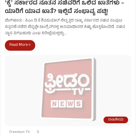
ʻಕೈʼ ಸರ್ಕಾರದ ನೂತನ ಸಚಿವರಿಗೆ ಒಲಿದ ಖಾತೆಗಳು –
ಯಾರಿಗೆ ಯಾವ ಖಾತೆ? ಇಲ್ಲಿದೆ ಸಂಭಾವ್ಯ ಪಟ್ಟಿ!
ಬೆಂಗಳೂರು : ಸಿಎಂ ಡಿ.ಕೆ ಶಿವಕುಮಾರ್ ನೇತೃತ್ವದ ರಾಜ್ಯ ಸರ್ಕಾರದ ಸಚಿವ ಸಂಪುಟ
ವಿಸ್ತರಣೆ ನಡೆದ ಬೆನ್ನಲ್ಲೇ ಕಾಂಗ್ರೆಸ್‌ನಲ್ಲಿ ಅಸಮಾಧಾನದ ಕಿಚ್ಚು ಹೊತ್ತಿಕೊಂಡಿದೆ. ಸಚಿವ
ಸ್ಥಾನ ಸಿಗಬಹುದು ಎಂಬ ನಿರೀಕ್ಷೆಯಲ್ಲಿದ್ದು…
Read More »
ರಾಜಕೀಯ
Freedom TV
0