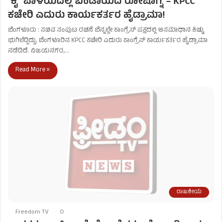
ʻಕೈʼ​ ಪಾಳಯದಲ್ಲಿ ಬಂಡಾಯದ ರೋಷಾಗ್ನಿ – KPCC
ಕಚೇರಿ ಎದುರು ಕಾರ್ಯಕರ್ತರ ಹೈಡ್ರಾಮಾ!
ಬೆಂಗಳೂರು : ಸಚಿವ ಸಂಪುಟ ರಚನೆ ಬೆನ್ನಲ್ಲೇ ಕಾಂಗ್ರೆಸ್ ಪಕ್ಷದಲ್ಲಿ ಅಸಮಾಧಾನ ಕಿಚ್ಚು
ಭುಗಿಲೆದ್ದಿದ್ದು, ಬೆಂಗಳೂರಿನ KPCC ಕಚೇರಿ ಎದುರು ಕಾಂಗ್ರೆಸ್‌ ಕಾರ್ಯಕರ್ತರ ಹೈಡ್ರಾಮಾ
ನಡೆದಿದೆ. ವಿಜಯನಗರ,…
Read More »
ರಾಜಕೀಯ
Freedom TV
0