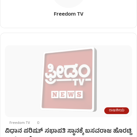
Freedom TV
ರಾಜಕೀಯ
Freedom TV
0
ವಿಧಾನ ಪರಿಷತ್ ಸಭಾಪತಿ ಸ್ಥಾನಕ್ಕೆ ಬಸವರಾಜ ಹೊರಟ್ಟಿ