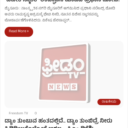
ʻವಿವೇಕ ಸ್ಮಾರಕʼ ಉದ್ಘಾಟನೆ ಮಾಡಿದ ಪ್ರಧಾನಿ ಮೋದಿ!
ಮೈಸೂರು : ಸಾಂಸ್ಕೃತಿಕ ನಗರಿ ಮೈಸೂರಿಗೆ ಆಗಮಿಸಿದ ಪ್ರಧಾನಿ ನರೇಂದ್ರ ಮೋದಿ
ಅವರು ರಾಮಕೃಷ್ಣ ಆಶ್ರಮಕ್ಕೆ ಭೇಟಿ ನೀಡಿ, ನೂತನ ವಿವೇಕ ಸ್ಮಾರಕವನ್ನು
ಲೋಕಾರ್ಪಣೆಗೊಳಿಸಿದರು. ವಿಶೇಷ ಹೆಲಿಕಾಪ್ಟರ್…
Read More »
ರಾಜಕೀಯ
Freedom TV
0
ಡ್ಯಾಂ ತುಂಬುವ ಹಂತದಲ್ಲಿದೆ.. ಡ್ಯಾಂ ತುಂಬಿದ್ರೆ ನೀರು