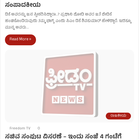
ಸಂಪಾದಕೀಯ
ಡಿಕೆ ಅವರನ್ನು ಜನ ಸ್ವೀಕರಿಸಿದ್ದಾರಾ..? ಪ್ರಧಾನಿ ಮೋದಿ ಅವರ ಜತೆ ವೇದಿಕೆ
ಹಂಚಿಕೊಂಡಿರುವುದು ತಮ್ಮ ಭಾಗ್ಯ ಎಂದು ಸಿಎಂ ಡಿಕೆ ಶಿವಕುಮಾರ್‌ ಹೇಳಿದ್ದಾರೆ. ಇದಕ್ಕೂ
ಮುನ್ನ ಅವರು…
Read More »
ರಾಜಕೀಯ
Freedom TV
0
ಸಚಿವ ಸಂಪುಟ ವಿಸ್ತರಣೆ – ಇಂದು ಸಂಜೆ 4 ಗಂಟೆಗೆ