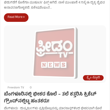
ಬಿಡುಗಡೆಗೆ ಕೊನೆಗೂ ಮುಹೂರ್ತ ಫಿಕ್ಸ್ ಆಗಿದೆ. ನಾಳೆ ಮುಂಜಾನೆ 4:15ಕ್ಕೆ ಈ ದೃಶ್ಯ ವೈಭವ
ಅನಾವರಣಗೊಳ್ಳಲಿದೆ. ವಿಶೇಷವೆಂಬಂತೆ…
Read More »
ಕ್ರೈಂ ಸ್ಟೋರಿ
Freedom TV
0
ಬೆಂಗಳೂರಿನಲ್ಲಿ ಭೀಕರ ಕೊಲೆ – ತಲೆ ಕತ್ತರಿಸಿ ಕ್ರಿಕೆಟ್
ಗ್ರೌಂಡ್​​ನಲ್ಲಿಟ್ಟ ಹಂತಕರು!
ಬೆಂಗಳೂರು : ದುಷ್ಕರ್ಮಿಗಳು ವ್ಯಕ್ತಿಯೊಬ್ಬನನ್ನು ಮಾರಕಾಸ್ತ್ರಗಳಿಂದ ಭೀಕರವಾಗಿ ಕೊಲೆ