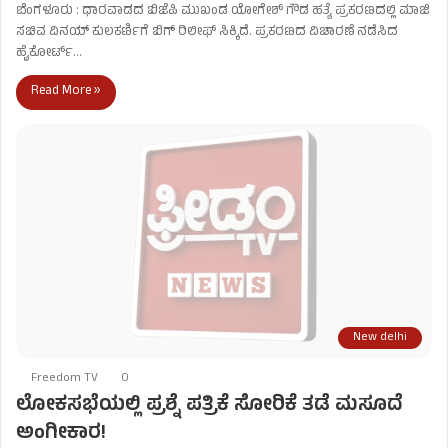
ಬೆಂಗಳೂರು : ಧಾರವಾಡದ ಬಿಜೆಪಿ ಮುಖಂಡ ಯೋಗೇಶ್ ಗೌಡ ಹತ್ಯೆ ಪ್ರಕರಣದಲ್ಲಿ ಮಾಜಿ
ಸಚಿವ ವಿನಯ್ ಕುಲಕರ್ಣಿಗೆ ಬಿಗ್ ರಿಲೀಫ್ ಸಿಕ್ಕಿದೆ. ಪ್ರಕರಣದ ವಿಚಾರಣೆ ನಡೆಸಿದ
ಹೈಕೋರ್ಟ್…
Read More »
New delhi
Freedom TV
0
ಲೋಕಸಭೆಯಲ್ಲಿ ಪ್ರಶ್ನೆ ಪತ್ರಿಕೆ ಸೋರಿಕೆ ತಡೆ ಮಸೂದೆ
ಅಂಗೀಕಾರ!