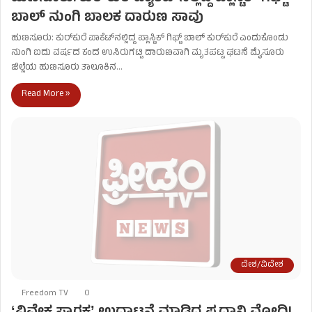
ಬಾಲ್ ನುಂಗಿ ಬಾಲಕ ದಾರುಣ ಸಾವು
ಹುಣಸೂರು: ಕುರ್‌ಕುರೆ ಪಾಕೆಟ್‌ನಲ್ಲಿದ್ದ ಪ್ಲಾಸ್ಟಿಕ್ ಗಿಫ್ಟ್ ಬಾಲ್ ಕುರ್‌ಕುರೆ ಎಂದುಕೊಂಡು
ನುಂಗಿ ಐದು ವರ್ಷದ ಕಂದ ಉಸಿರುಗಟ್ಟಿ ದಾರುಣವಾಗಿ ಮೃತಪಟ್ಟ ಘಟನೆ ಮೈಸೂರು
ಜಿಲ್ಲೆಯ ಹುಣಸೂರು ತಾಲೂಕಿನ…
Read More »
ದೇಶ/ವಿದೇಶ
Freedom TV
0