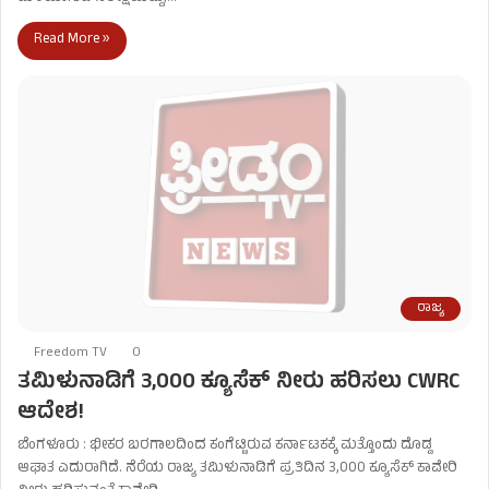
Read More »
ರಾಜ್ಯ
Freedom TV
0
ತಮಿಳುನಾಡಿಗೆ 3,000 ಕ್ಯೂಸೆಕ್‌ ನೀರು ಹರಿಸಲು CWRC
ಆದೇಶ!
ಬೆಂಗಳೂರು : ಭೀಕರ ಬರಗಾಲದಿಂದ ಕಂಗೆಟ್ಟಿರುವ ಕರ್ನಾಟಕಕ್ಕೆ ಮತ್ತೊಂದು ದೊಡ್ಡ
ಆಘಾತ ಎದುರಾಗಿದೆ. ನೆರೆಯ ರಾಜ್ಯ ತಮಿಳುನಾಡಿಗೆ ಪ್ರತಿದಿನ 3,000 ಕ್ಯೂಸೆಕ್ ಕಾವೇರಿ