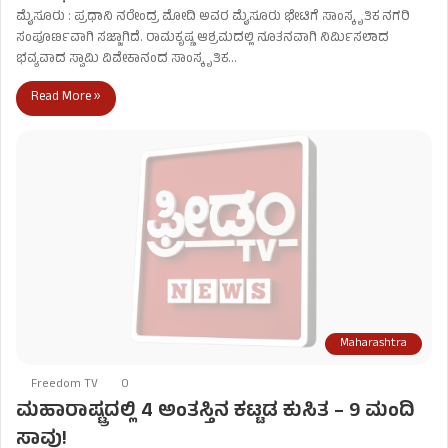
ಮೈಸೂರು : ಪ್ರಧಾನಿ ನರೇಂದ್ರ ಮೋದಿ ಅವರ ಮೈಸೂರು ಭೇಟಿಗೆ ಸಾಂಸ್ಕೃತಿಕ ನಗರಿ
ಸಂಪೂರ್ಣವಾಗಿ ಸಜ್ಜಾಗಿದೆ. ರಾಮಕೃಷ್ಣ ಆಶ್ರಮದಲ್ಲಿ ನೂತನವಾಗಿ ನಿರ್ಮಿಸಲಾದ
ಭವ್ಯವಾದ ಸ್ವಾಮಿ ವಿವೇಕಾನಂದ ಸಾಂಸ್ಕೃತಿಕ…
Read More »
Maharashtra
Freedom TV
0
ಮಹಾರಾಷ್ಟ್ರದಲ್ಲಿ 4 ಅಂತಸ್ತಿನ ಕಟ್ಟಡ ಕುಸಿತ – 9 ಮಂದಿ
ಸಾವು!