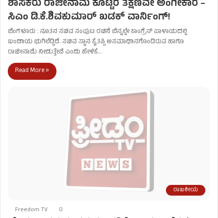
ಶಾಸಕರು ರಾಜೀನಾಮೆ ಕೊಟ್ಟರೆ ತಕ್ಷಣವೇ ಅಂಗೀಕಾರ –
ಸಿಎಂ ಡಿ.ಕೆ.ಶಿವಕುಮಾರ್ ಖಡಕ್ ವಾರ್ನಿಂಗ್!
ಬೆಂಗಳೂರು : ನೂತನ ಸಚಿವ ಸಂಪುಟ ರಚನೆ ಬೆನ್ನಲ್ಲೇ ಕಾಂಗ್ರೆಸ್‌ ಪಾಳಾಯದಲ್ಲಿ
ಬಂಡಾಯ ಭುಗಿಲೆದ್ದಿದೆ. ಸಚಿವ ಸ್ಥಾನ ಕೈತಪ್ಪಿ ಅಸಮಾಧಾನಗೊಂಡಿರುವ ಹಾಗೂ
ರಾಜೀನಾಮೆ ನೀಡುತ್ತೇವೆ ಎಂದು ಹೇಳಿಕೆ…
Read More »
ರಾಜಕೀಯ
Freedom TV
0