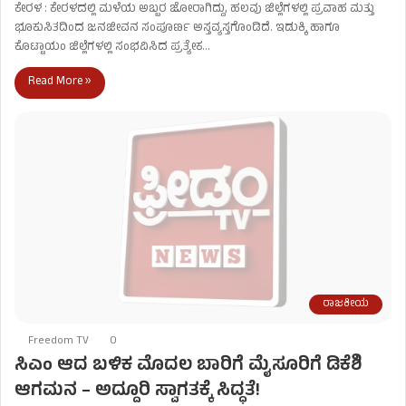
ಕೇರಳ : ಕೇರಳದಲ್ಲಿ ಮಳೆಯ ಅಬ್ಬರ ಜೋರಾಗಿದ್ದು, ಹಲವು ಜಿಲ್ಲೆಗಳಲ್ಲಿ ಪ್ರವಾಹ ಮತ್ತು
ಭೂಕುಸಿತದಿಂದ ಜನಜೀವನ ಸಂಪೂರ್ಣ ಅಸ್ತವ್ಯಸ್ತಗೊಂಡಿದೆ. ಇಡುಕ್ಕಿ ಹಾಗೂ
ಕೊಟ್ಟಾಯಂ ಜಿಲ್ಲೆಗಳಲ್ಲಿ ಸಂಭವಿಸಿದ ಪ್ರತ್ಯೇಕ…
Read More »
ರಾಜಕೀಯ
Freedom TV
0
ಸಿಎಂ ಆದ ಬಳಿಕ ಮೊದಲ ಬಾರಿಗೆ ಮೈಸೂರಿಗೆ ಡಿಕೆಶಿ
ಆಗಮನ – ಅದ್ದೂರಿ ಸ್ವಾಗತಕ್ಕೆ ಸಿದ್ಧತೆ!