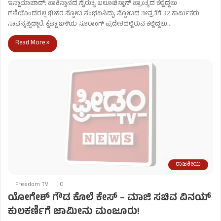
ಇಸ್ಲಾಮಾಬಾದ್: ಪಾಕಿಸ್ತಾನದ ನೈರುತ್ಯ ಬಲೂಚಿಸ್ತಾನ್ ಪ್ರಾಂತ್ಯದ ಕಲ್ಲಿದ್ದಲು
ಗಣಿಯೊಂದರಲ್ಲಿ ಭೀಕರ ಸ್ಫೋಟ ಸಂಭವಿಸಿದ್ದು, ಸ್ಪೋಟದ ತೀವ್ರತೆಗೆ 32 ಕಾರ್ಮಿಕರು
ಸಾವನ್ನಪ್ಪಿದ್ದಾರೆ. ಕ್ವೆಟ್ಟಾ ಬಳಿಯ ಸೂರಾಂಗ್ ಪ್ರದೇಶದಲ್ಲಿರುವ ಕಲ್ಲಿದ್ದಲು…
Read More »
ರಾಜಕೀಯ
Freedom TV
0
ಯೋಗೇಶ್ ಗೌಡ ಕೊಲೆ ಕೇಸ್ – ಮಾಜಿ ಸಚಿವ ವಿನಯ್
ಕುಲಕರ್ಣಿಗೆ ಜಾಮೀನು ಮಂಜೂರು!