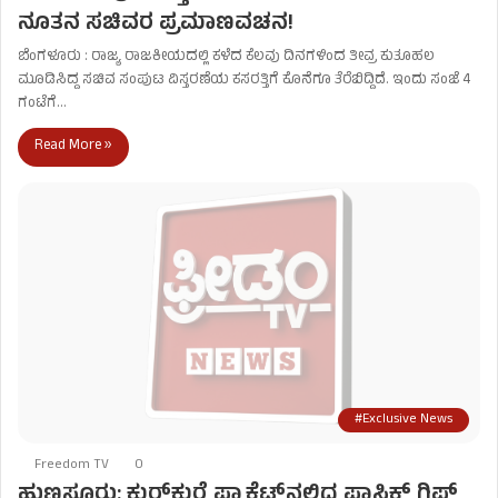
ನೂತನ ಸಚಿವರ ಪ್ರಮಾಣವಚನ!
ಬೆಂಗಳೂರು : ರಾಜ್ಯ ರಾಜಕೀಯದಲ್ಲಿ ಕಳೆದ ಕೆಲವು ದಿನಗಳಿಂದ ತೀವ್ರ ಕುತೂಹಲ
ಮೂಡಿಸಿದ್ದ ಸಚಿವ ಸಂಪುಟ ವಿಸ್ತರಣೆಯ ಕಸರತ್ತಿಗೆ ಕೊನೆಗೂ ತೆರೆಬಿದ್ದಿದೆ. ಇಂದು ಸಂಜೆ 4
ಗಂಟೆಗೆ…
Read More »
#Exclusive News
Freedom TV
0
ಹುಣಸೂರು: ಕುರ್‌ಕುರೆ ಪ್ಯಾಕೆಟ್‌ನಲ್ಲಿದ್ದ ಪ್ಲಾಸ್ಟಿಕ್ ಗಿಫ್ಟ್