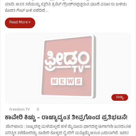
ಮಾಡಿ, ಆತನ ತಲೆಯನ್ನು ಕತ್ತರಿಸಿ ಕ್ರಿಕೆಟ್ ಗ್ರೌಂಡ್​​​ನಲ್ಲಿಟ್ಟಿರುವ ಘಟನೆ ವರ್ತೂರು ಬಳಿಯ
ಕೊಡತಿ ಗೇಟ್​ ಬಳಿ ನಡೆದಿದೆ.…
Read More »
ರಾಜ್ಯ
Freedom TV
0
ಕಾವೇರಿ ಕಿಚ್ಚು – ರಾಜ್ಯಾದ್ಯಂತ ತೀವ್ರಗೊಂಡ ಪ್ರತಿಭಟನೆ!
ಬೆಂಗಳೂರು : ರಾಜ್ಯದಲ್ಲಿ ಮಳೆಯಿಲ್ಲದೆ ಹಳೆ ಮೈಸೂರು ಭಾಗದಲ್ಲಿ ಈಗಾಗಲೇ ಬರದಂತಹ
ಪರಿಸ್ಥಿತಿ ತಲೆದೋರಿದ್ದು, ಕಾವೇರಿ ಕೊಳ್ಳದ ರೈತರಿಗೆ ಮತ್ತೊಮ್ಮೆ ಆತಂಕ ಎದುರಾಗಿದೆ. ಇದರ