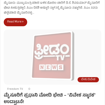
ಮೈಸೂರು: ಮುಖ್ಯಮಂತ್ರಿಯಾದ ಬಳಿಕ ಮೊದಲ ಬಾರಿಗೆ ಡಿ.ಕೆ. ಶಿವಕುಮಾರ್ ಮೈಸೂರಿಗೆ
ಭೇಟಿ ನೀಡುತ್ತಿದ್ದಾರೆ. ಸಿಎಂ ಡಿಕೆಶಿ ಅದ್ಧೂರಿ ಸ್ವಾಗತಕ್ಕೆ ಮೈಸೂರು ಸಜ್ಜಾಗಿದೆ. ಸಿಎಂ ತವರು
ಜಿಲ್ಲೆಯಾದ ಮೈಸೂರಿನಲ್ಲಿ…
Read More »
ದೇಶ/ವಿದೇಶ
Freedom TV
0
ಮೈಸೂರಿಗೆ ಪ್ರಧಾನಿ ಮೋದಿ ಭೇಟಿ – ʻವಿವೇಕ ಸ್ಮಾರಕʼ
ಉದ್ಘಾಟನೆ!