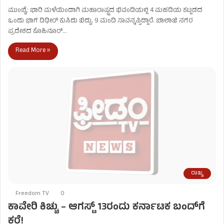
ಮುಂಬೈ: ಭಾರಿ ಮಳೆಯಿಂದಾಗಿ ಮಹಾರಾಷ್ಟ್ರದ ಭಿವಂಡಿಯಲ್ಲಿ 4 ಮಹಡಿಯ ಕಟ್ಟಡದ
ಒಂದು ಭಾಗ ದಿಢೀರ್ ಕುಸಿದು ಬಿದ್ದು, 9 ಮಂದಿ ಸಾವನ್ನಪ್ಪಿದ್ದಾರೆ. ಬಾಲಾಜಿ ನಗರ
ಪ್ರದೇಶದ ಕೊಹಿನೂರ್…
Read More »
ರಾಜ್ಯ
Freedom TV
0
ಕಾವೇರಿ ಕಿಚ್ಚು – ಆಗಸ್ಟ್​ 13ರಂದು ಕರ್ನಾಟಕ ಬಂದ್​ಗೆ
ಕರೆ!