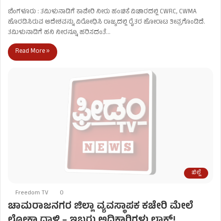
ಬೆಂಗಳೂರು : ತಮಿಳುನಾಡಿಗೆ ಕಾವೇರಿ ನೀರು ಹಂಚಿಕೆ ವಿಚಾರದಲ್ಲಿ CWRC, CWMA
ಹೊರಡಿಸಿರುವ ಆದೇಶವನ್ನು ವಿರೋಧಿಸಿ ರಾಜ್ಯದಲ್ಲಿ ರೈತರ ಹೋರಾಟ ತೀವ್ರಗೊಂಡಿದೆ.
ತಮಿಳುನಾಡಿಗೆ ಹನಿ ನೀರನ್ನೂ ಹರಿಸದಂತೆ…
Read More »
ಜಿಲ್ಲೆ
Freedom TV
0
ಚಾಮರಾಜನಗರ ಜಿಲ್ಲಾ ವ್ಯವಸ್ಥಾಪಕ ಕಚೇರಿ ಮೇಲೆ
ಲೋಕಾ ದಾಳಿ – ಇಬ್ಬರು ಅಧಿಕಾರಿಗಳು ಲಾಕ್​​!