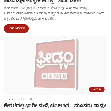
ಹಿಡಿದಿಟ್ಟುಕೊಳ್ಳೋಕೆ ಆಗಲ್ಲ – ಸಿಎಂ ಡಿಕೆಶಿ!
ಬೆಂಗಳೂರು : ರಾಜ್ಯದಲ್ಲಿ ಮುಂಗಾರು ಮಳೆಯ ಅಬ್ಬರ ಮುಂದುವರಿದಿದ್ದು,
ಜಲಾಶಯಗಳಿಗೆ ನೀರಿನ ಒಳಹರಿವು ಹೆಚ್ಚಾಗಿದೆ. ಈ ಹಿನ್ನೆಲೆಯಲ್ಲಿ ಸಂಜೆಯೊಳಗೆ ಒಂದು
ಡ್ಯಾಂ ತುಂಬುವ ಸ್ಥಿತಿಯಲ್ಲಿದೆ. ಡ್ಯಾಂ ತುಂಬಿದ್ರೆ…
Read More »
kerala
Freedom TV
0
ಕೇರಳದಲ್ಲಿ ಭಾರೀ ಮಳೆ, ಭೂಕುಸಿತ – ಮೂವರು ಸಾವು!