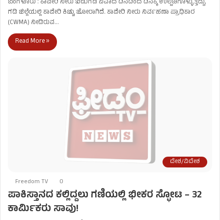
ಬೆಂಗಳೂರು : ಕಾವೇರಿ ನೀರು ಬಿಡುಗಡೆ ವಿವಾದ ದಿನದಿಂದ ದಿನಕ್ಕೆ ಉಲ್ಬಣಗೊಳ್ಳುತ್ತಿದ್ದು,
ಗಡಿ ಜಿಲ್ಲೆಯಲ್ಲಿ ಕಾವೇರಿ ಕಿಚ್ಚು ಜೋರಾಗಿದೆ. ಕಾವೇರಿ ನೀರು ನಿರ್ವಹಣಾ ಪ್ರಾಧಿಕಾರ
(CWMA) ನೀಡಿರುವ…
Read More »
ದೇಶ/ವಿದೇಶ
Freedom TV
0
ಪಾಕಿಸ್ತಾನದ ಕಲ್ಲಿದ್ದಲು ಗಣಿಯಲ್ಲಿ ಭೀಕರ ಸ್ಫೋಟ – 32
ಕಾರ್ಮಿಕರು ಸಾವು!