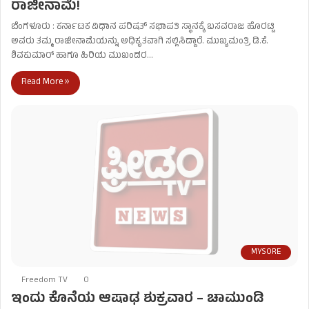
ರಾಜೀನಾಮೆ!
ಬೆಂಗಳೂರು : ಕರ್ನಾಟಕ ವಿಧಾನ ಪರಿಷತ್ ಸಭಾಪತಿ ಸ್ಥಾನಕ್ಕೆ ಬಸವರಾಜ ಹೊರಟ್ಟಿ
ಅವರು ತಮ್ಮ ರಾಜೀನಾಮೆಯನ್ನು ಅಧಿಕೃತವಾಗಿ ಸಲ್ಲಿಸಿದ್ದಾರೆ. ಮುಖ್ಯಮಂತ್ರಿ ಡಿ.ಕೆ.
ಶಿವಕುಮಾರ್ ಹಾಗೂ ಹಿರಿಯ ಮುಖಂಡರ…
Read More »
MYSORE
Freedom TV
0
ಇಂದು ಕೊನೆಯ ಆಷಾಢ ಶುಕ್ರವಾರ – ಚಾಮುಂಡಿ