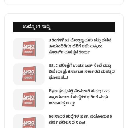
ಉದ್ಯೋಗ ಸುದ್ದಿ
3 ತಿಂಗಳಿಗಿಂತ ಮೇಲ್ಪಟ್ಟ ಮಗು ದತ್ತು ಪಡೆದ
ತಾಯಂದಿರಿಗೂ ಹೆರಿಗೆ ರಜೆ: ಸುಪ್ರೀಂ
ಕೋರ್ಟ್ ಮಹತ್ವದ ತೀರ್ಪು
SSLC ಪರೀಕ್ಷೆಗೆ ಉಚಿತ ಬಸ್ ಸೇವೆ ಮತ್ತು
ನಿಷೇಧಾಜ್ಞೆ: ಕರ್ನಾಟಕ ಸರ್ಕಾರದ ಮಹತ್ವದ
ಘೋಷಣೆ…!
ಶಿಕ್ಷಣ ಕ್ಷೇತ್ರದಲ್ಲಿ ನೇಮಕಾತಿ ಪರ್ವ; 1225
ಪ್ರಾಂಶುಪಾಲರ ಹುದ್ದೆಗಳ ಭರ್ತಿಗೆ ಮಧು
ಬಂಗಾರಪ್ಪ ಅಸ್ತು!
56 ಸಾವಿರ ಹುದ್ದೆಗಳ ಭರ್ತಿ; ವಯೋಮಿತಿ 5
ವರ್ಷ ಸಡಿಲಿಸಿದ ಸಿಎಂ!