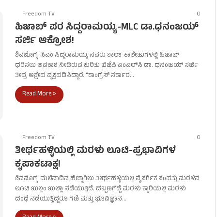
Freedom TV
0
ಹಿಜಾಬ್ ಪರ ಸಿದ್ದರಾಮಯ್ಯ-MLC ಡಾ.ಧನಂಜಯ್
ಸರ್ಜಿ ಆಕ್ರೋಶ!
ಶಿವಮೊಗ್ಗ: ಸಿಎಂ ಸಿದ್ದರಾಮಯ್ಯ ನವರು ಶಾಲಾ-ಕಾಲೇಜುಗಳಲ್ಲಿ ಹಿಜಾಬ್
ಧರಿಸಲು ಅವಕಾಶ ನೀಡಿರುವ ಕುರಿತು ಬಿಜೆಪಿ ಎಂಎಲ್‍ಸಿ ಡಾ. ಧನಂಜಯ್ ಸರ್ಜಿ
ತೀವ್ರ ಆಕ್ಷೇಪ ವ್ಯಕ್ತಪಡಿಸಿದ್ದಾರೆ. “ಕಾಂಗ್ರೆಸ್ ಸರ್ಕಾರ…
Read More »
Freedom TV
0
ತೀರ್ಥಹಳ್ಳಿಯಲ್ಲಿ ಮರಳು ಲೂಟಿ-ಪ್ರಭಾವಿಗಳ
ಕೃಪಾಕಟಾಕ್ಷ!
ಶಿವಮೊಗ್ಗ: ಮಲೆನಾಡಿನ ಹೆಬ್ಬಾಗಿಲು ತೀರ್ಥಹಳ್ಳಿಯಲ್ಲಿ ನೈಸರ್ಗಿಕ ಸಂಪತ್ತು ಮರಳಿನ
ಲೂಟಿ ಖುಲ್ಲಂ ಖುಲ್ಲಾ ನಡೆಯುತ್ತಿದೆ. ದಬ್ಬಣಗದ್ದೆ ಮರಳು ಕ್ವಾರಿಯಲ್ಲಿ ಮರಳು
ದಂಧೆ ನಡೆಯುತ್ತಿದ್ದರೂ ಗಣಿ ಮತ್ತು ಭೂವಿಜ್ಞಾನ…