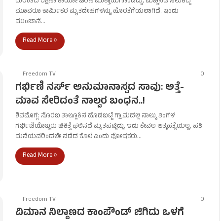
ದುರಂತದ ರಕ್ಷಣಾ ಕಾರ್ಯಾಚರಣೆ ಮುಕ್ತಾಯಗೊಂಡಿದ್ದು, ಮಣ್ಣಿನಡಿ ಸಿಲುಕಿದ್ದ
ಮೂವರೂ ಕಾರ್ಮಿಕರ ಮೃತದೇಹಗಳನ್ನು ಹೊರತೆಗೆಯಲಾಗಿದೆ. ಇಂದು
ಮುಂಜಾನೆ…
Read More »
Freedom TV
0
ಗರ್ಭಿಣಿ ನರ್ಸ್ ಅನುಮಾನಾಸ್ಪದ ಸಾವು: ಅತ್ತೆ-
ಮಾವ ಸೇರಿದಂತೆ ನಾಲ್ವರ ಬಂಧನ..!
ಶಿವಮೊಗ್ಗ: ಸೊರಬ ತಾಲ್ಲೂಕಿನ ಹೊಡಬಟ್ಟೆ ಗ್ರಾಮದಲ್ಲಿ ನಾಲ್ಕು ತಿಂಗಳ
ಗರ್ಭಿಣಿಯೊಬ್ಬರು ಚಿಕಿತ್ಸೆ ಫಲಿಸದೆ ಮೃತಪಟ್ಟಿದ್ದು, ಇದು ಕೇವಲ ಆತ್ಮಹತ್ಯೆಯಲ್ಲ, ಪತಿ
ಮನೆಯವರಿಂದಲೇ ನಡೆದ ಕೊಲೆ ಎಂದು ಪೋಷಕರು…
Read More »
Freedom TV
0
ವಿಮಾನ ನಿಲ್ದಾಣದ ಕಾಂಪೌಂಡ್ ಜಿಗಿದು ಒಳಗೆ