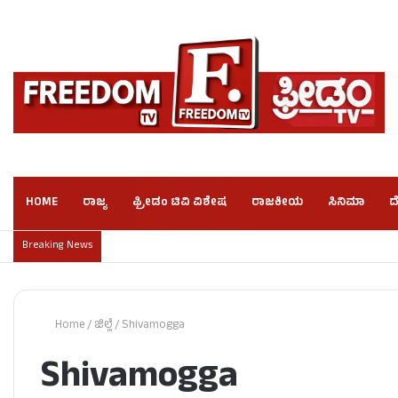
HOME
ರಾಜ್ಯ
ಫ್ರೀಡಂ ಟಿವಿ ವಿಶೇಷ
ರಾಜಕೀಯ
ಸಿನಿಮಾ
ದ
Breaking News
Home
/
ಜಿಲ್ಲೆ
/
Shivamogga
Shivamogga