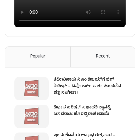
Popular
Recent
ತಮಿಳುನಾಡು ಸಿಎಂ ವಿಜಯ್‌ಗೆ ಬಿಗ್
ರಿಲೀಫ್ – ಡಿವೋರ್ಸ್ ಅರ್ಜಿ ಹಿಂಪಡೆದ
ಪತ್ನಿ ಸಂಗೀತಾ!
ವಿಧಾನ ಪರಿಷತ್ ಸಭಾಪತಿ ಸ್ಥಾನಕ್ಕೆ
ಬಸವರಾಜ ಹೊರಟ್ಟಿ ರಾಜೀನಾಮೆ!
ಇಂದು ಕೊನೆಯ ಆಷಾಢ ಶುಕ್ರವಾರ –