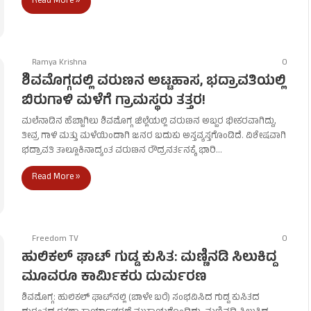
Read More »
Ramya Krishna
0
ಶಿವಮೊಗ್ಗದಲ್ಲಿ ವರುಣನ ಅಟ್ಟಹಾಸ, ಭದ್ರಾವತಿಯಲ್ಲಿ
ಬಿರುಗಾಳಿ ಮಳೆಗೆ ಗ್ರಾಮಸ್ಥರು ತತ್ತರ!
ಮಲೆನಾಡಿನ ಹೆಬ್ಬಾಗಿಲು ಶಿವಮೊಗ್ಗ ಜಿಲ್ಲೆಯಲ್ಲಿ ವರುಣನ ಅಬ್ಬರ ಭೀಕರವಾಗಿದ್ದು,
ತೀವ್ರ ಗಾಳಿ ಮತ್ತು ಮಳೆಯಿಂದಾಗಿ ಜನರ ಬದುಕು ಅಸ್ತವ್ಯಸ್ತಗೊಂಡಿದೆ. ವಿಶೇಷವಾಗಿ
ಭದ್ರಾವತಿ ತಾಲ್ಲೂಕಿನಾದ್ಯಂತ ವರುಣನ ರೌದ್ರನರ್ತನಕ್ಕೆ ಭಾರಿ…
Read More »
Freedom TV
0
ಹುಲಿಕಲ್ ಘಾಟ್ ಗುಡ್ಡ ಕುಸಿತ: ಮಣ್ಣಿನಡಿ ಸಿಲುಕಿದ್ದ
ಮೂವರೂ ಕಾರ್ಮಿಕರು ದುರ್ಮರಣ
ಶಿವಮೊಗ್ಗ: ಹುಲಿಕಲ್ ಘಾಟ್‌ನಲ್ಲಿ (ಬಾಳೇ ಬರೆ) ಸಂಭವಿಸಿದ ಗುಡ್ಡ ಕುಸಿತದ