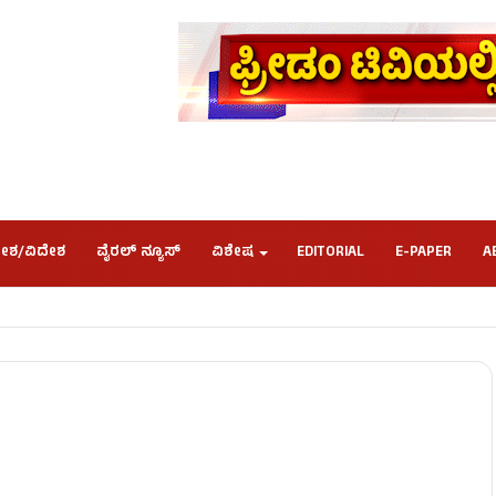
ೇಶ/ವಿದೇಶ
ವೈರಲ್ ನ್ಯೂಸ್
ವಿಶೇಷ
EDITORIAL
E-PAPER
A