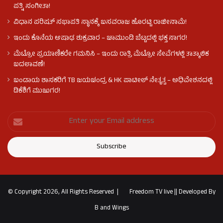
ಪತ್ನಿ ಸಂಗೀತಾ!
ವಿಧಾನ ಪರಿಷತ್ ಸಭಾಪತಿ ಸ್ಥಾನಕ್ಕೆ ಬಸವರಾಜ ಹೊರಟ್ಟಿ ರಾಜೀನಾಮೆ!
ಇಂದು ಕೊನೆಯ ಆಷಾಢ ಶುಕ್ರವಾರ – ಚಾಮುಂಡಿ ಬೆಟ್ಟದಲ್ಲಿ ಭಕ್ತ ಸಾಗರ!
ಮೆಟ್ರೋ ಪ್ರಯಾಣಿಕರೇ ಗಮನಿಸಿ – ಇಂದು ರಾತ್ರಿ ಮೆಟ್ರೋ ಸೇವೆಗಳಲ್ಲಿ ತಾತ್ಕಾಲಿಕ
ಬದಲಾವಣೆ!
ಬಂಡಾಯ ಶಾಸಕರಿಗೆ TB ಜಯಚಂದ್ರ & HK ಪಾಟೀಲ್ ನೇತೃತ್ವ – ಅಧಿವೇಶನದಲ್ಲಿ
ಡಿಕೆಶಿಗೆ ಮುಜುಗರ!
© Copyright 2026, All Rights Reserved |
Freedom TV live
||
Developed By
B and Wings