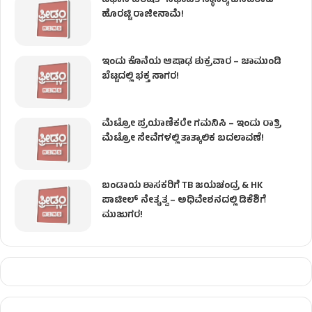
ವಿಧಾನ ಪರಿಷತ್ ಸಭಾಪತಿ ಸ್ಥಾನಕ್ಕೆ ಬಸವರಾಜ
ಹೊರಟ್ಟಿ ರಾಜೀನಾಮೆ!
ಇಂದು ಕೊನೆಯ ಆಷಾಢ ಶುಕ್ರವಾರ – ಚಾಮುಂಡಿ
ಬೆಟ್ಟದಲ್ಲಿ ಭಕ್ತ ಸಾಗರ!
ಮೆಟ್ರೋ ಪ್ರಯಾಣಿಕರೇ ಗಮನಿಸಿ – ಇಂದು ರಾತ್ರಿ
ಮೆಟ್ರೋ ಸೇವೆಗಳಲ್ಲಿ ತಾತ್ಕಾಲಿಕ ಬದಲಾವಣೆ!
ಬಂಡಾಯ ಶಾಸಕರಿಗೆ TB ಜಯಚಂದ್ರ & HK
ಪಾಟೀಲ್ ನೇತೃತ್ವ – ಅಧಿವೇಶನದಲ್ಲಿ ಡಿಕೆಶಿಗೆ
ಮುಜುಗರ!