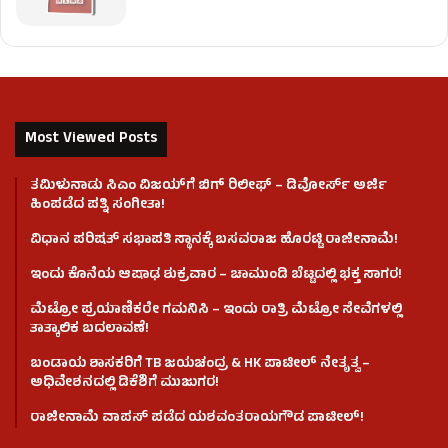
Most Viewed Posts
ತಮಿಳುನಾಡು ಸಿಎಂ ವಿಜಯ್‌ಗೆ ಬಿಗ್ ರಿಲೀಫ್ – ಡಿವೋರ್ಸ್ ಅರ್ಜಿ
ಹಿಂಪಡೆದ ಪತ್ನಿ ಸಂಗೀತಾ!
ವಿಧಾನ ಪರಿಷತ್ ಸಭಾಪತಿ ಸ್ಥಾನಕ್ಕೆ ಬಸವರಾಜ ಹೊರಟ್ಟಿ ರಾಜೀನಾಮೆ!
ಇಂದು ಕೊನೆಯ ಆಷಾಢ ಶುಕ್ರವಾರ – ಚಾಮುಂಡಿ ಬೆಟ್ಟದಲ್ಲಿ ಭಕ್ತ ಸಾಗರ!
ಮೆಟ್ರೋ ಪ್ರಯಾಣಿಕರೇ ಗಮನಿಸಿ – ಇಂದು ರಾತ್ರಿ ಮೆಟ್ರೋ ಸೇವೆಗಳಲ್ಲಿ
ತಾತ್ಕಾಲಿಕ ಬದಲಾವಣೆ!
ಬಂಡಾಯ ಶಾಸಕರಿಗೆ TB ಜಯಚಂದ್ರ & HK ಪಾಟೀಲ್ ನೇತೃತ್ವ –
ಅಧಿವೇಶನದಲ್ಲಿ ಡಿಕೆಶಿಗೆ ಮುಜುಗರ!
ರಾಜೀನಾಮೆ ವಾಪಸ್ ಪಡೆದ ಯಶವಂತರಾಯಗೌಡ ಪಾಟೀಲ್‌!