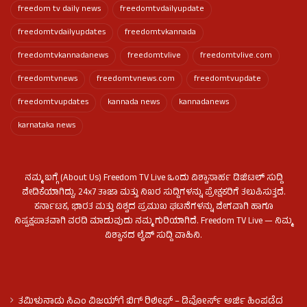
freedom tv daily news
freedomtvdailyupdate
freedomtvdailyupdates
freedomtvkannada
freedomtvkannadanews
freedomtvlive
freedomtvlive.com
freedomtvnews
freedomtvnews.com
freedomtvupdate
freedomtvupdates
kannada news
kannadanews
karnataka news
ನಮ್ಮ ಬಗ್ಗೆ (About Us) Freedom TV Live ಒಂದು ವಿಶ್ವಾಸಾರ್ಹ ಡಿಜಿಟಲ್ ಸುದ್ದಿ
ವೇದಿಕೆಯಾಗಿದ್ದು, 24x7 ತಾಜಾ ಮತ್ತು ನಿಖರ ಸುದ್ದಿಗಳನ್ನು ಪ್ರೇಕ್ಷಕರಿಗೆ ತಲುಪಿಸುತ್ತದೆ.
ಕರ್ನಾಟಕ, ಭಾರತ ಮತ್ತು ವಿಶ್ವದ ಪ್ರಮುಖ ಘಟನೆಗಳನ್ನು ವೇಗವಾಗಿ ಹಾಗೂ
ನಿಷ್ಪಕ್ಷಪಾತವಾಗಿ ವರದಿ ಮಾಡುವುದು ನಮ್ಮ ಗುರಿಯಾಗಿದೆ. Freedom TV Live — ನಿಮ್ಮ
ವಿಶ್ವಾಸದ ಲೈವ್ ಸುದ್ದಿ ವಾಹಿನಿ.
ತಮಿಳುನಾಡು ಸಿಎಂ ವಿಜಯ್‌ಗೆ ಬಿಗ್ ರಿಲೀಫ್ – ಡಿವೋರ್ಸ್ ಅರ್ಜಿ ಹಿಂಪಡೆದ