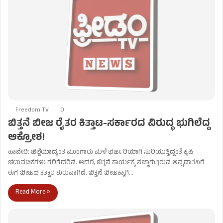
Freedom TV
0
ಬಿತ್ತನೆ ಬೀಜ ರೈತರ ಕಿತ್ತಾಟ-ಸರ್ಕಾರದ ವಿರುದ್ಧ ಭುಗಿಲೆದ್ದ
ಆಕ್ರೋಶ!
ಹಾವೇರಿ: ಜಿಲ್ಲೆಯಾದ್ಯಂತ ಮುಂಗಾರು ಮಳೆ ಭರ್ಜರಿಯಾಗಿ ಸುರಿಯುತ್ತಿದ್ದಂತೆ ಕೃಷಿ
ಚಟುವಟಿಕೆಗಳು ಗರಿಗೆದರಿವೆ. ಆದರೆ, ಬಿತ್ತನೆ ಕಾರ್ಯಕ್ಕೆ ಸಜ್ಜಾಗುತ್ತಿರುವ ಅನ್ನದಾತನಿಗೆ
ಈಗ ಬೀಜದ ತತ್ವಾರ ಶುರುವಾಗಿದೆ. ಬಿತ್ತನೆ ಬೀಜಕ್ಕಾಗಿ…
Read More »