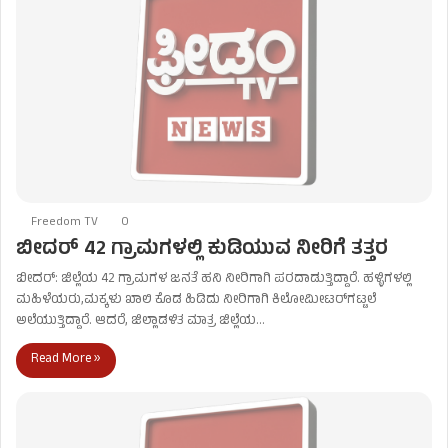
Freedom TV
0
ಬೀದರ್ 42 ಗ್ರಾಮಗಳಲ್ಲಿ ಕುಡಿಯುವ ನೀರಿಗೆ ತತ್ತರ
ಬೀದರ್: ಜಿಲ್ಲೆಯ 42 ಗ್ರಾಮಗಳ ಜನತೆ ಹನಿ ನೀರಿಗಾಗಿ ಪರದಾಡುತ್ತಿದ್ದಾರೆ. ಹಳ್ಳಿಗಳಲ್ಲಿ
ಮಹಿಳೆಯರು,ಮಕ್ಕಳು ಖಾಲಿ ಕೊಡ ಹಿಡಿದು ನೀರಿಗಾಗಿ ಕಿಲೋಮೀಟರ್‌ಗಟ್ಟಲೆ
ಅಲೆಯುತ್ತಿದ್ದಾರೆ. ಆದರೆ, ಜಿಲ್ಲಾಡಳಿತ ಮಾತ್ರ ಜಿಲ್ಲೆಯ…
Read More »