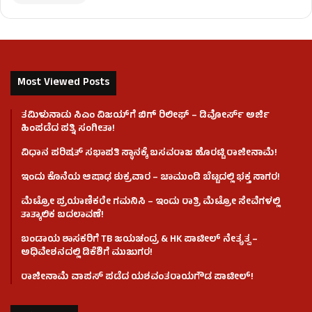
Most Viewed Posts
ತಮಿಳುನಾಡು ಸಿಎಂ ವಿಜಯ್‌ಗೆ ಬಿಗ್ ರಿಲೀಫ್ – ಡಿವೋರ್ಸ್ ಅರ್ಜಿ
ಹಿಂಪಡೆದ ಪತ್ನಿ ಸಂಗೀತಾ!
ವಿಧಾನ ಪರಿಷತ್ ಸಭಾಪತಿ ಸ್ಥಾನಕ್ಕೆ ಬಸವರಾಜ ಹೊರಟ್ಟಿ ರಾಜೀನಾಮೆ!
ಇಂದು ಕೊನೆಯ ಆಷಾಢ ಶುಕ್ರವಾರ – ಚಾಮುಂಡಿ ಬೆಟ್ಟದಲ್ಲಿ ಭಕ್ತ ಸಾಗರ!
ಮೆಟ್ರೋ ಪ್ರಯಾಣಿಕರೇ ಗಮನಿಸಿ – ಇಂದು ರಾತ್ರಿ ಮೆಟ್ರೋ ಸೇವೆಗಳಲ್ಲಿ
ತಾತ್ಕಾಲಿಕ ಬದಲಾವಣೆ!
ಬಂಡಾಯ ಶಾಸಕರಿಗೆ TB ಜಯಚಂದ್ರ & HK ಪಾಟೀಲ್ ನೇತೃತ್ವ –
ಅಧಿವೇಶನದಲ್ಲಿ ಡಿಕೆಶಿಗೆ ಮುಜುಗರ!
ರಾಜೀನಾಮೆ ವಾಪಸ್ ಪಡೆದ ಯಶವಂತರಾಯಗೌಡ ಪಾಟೀಲ್‌!