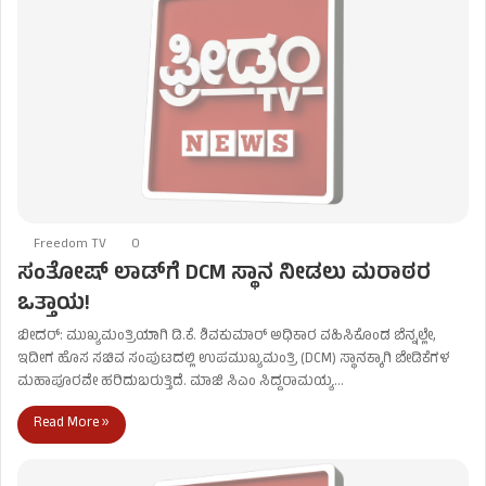
Freedom TV
0
ಸಂತೋಷ್ ಲಾಡ್‌ಗೆ DCM ಸ್ಥಾನ ನೀಡಲು ಮರಾಠರ
ಒತ್ತಾಯ!
ಬೀದರ್: ಮುಖ್ಯಮಂತ್ರಿಯಾಗಿ ಡಿ.ಕೆ. ಶಿವಕುಮಾರ್ ಅಧಿಕಾರ ವಹಿಸಿಕೊಂಡ ಬೆನ್ನಲ್ಲೇ,
ಇದೀಗ ಹೊಸ ಸಚಿವ ಸಂಪುಟದಲ್ಲಿ ಉಪಮುಖ್ಯಮಂತ್ರಿ (DCM) ಸ್ಥಾನಕ್ಕಾಗಿ ಬೇಡಿಕೆಗಳ
ಮಹಾಪೂರವೇ ಹರಿದುಬರುತ್ತಿದೆ. ಮಾಜಿ ಸಿಎಂ ಸಿದ್ದರಾಮಯ್ಯ…
Read More »