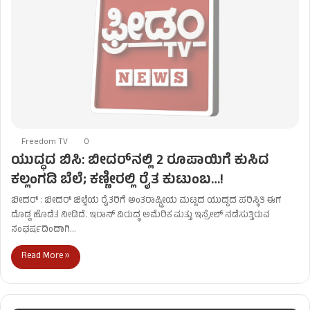
Freedom TV
0
ಯುದ್ಧದ ಬಿಸಿ: ಬೀದರ್‌ನಲ್ಲಿ 2 ರೂಪಾಯಿಗೆ ಕುಸಿದ
ಕಲ್ಲಂಗಡಿ ಬೆಲೆ; ಕಣ್ಣೀರಲ್ಲಿ ರೈತ ಕುಟುಂಬ…!
ಬೀದರ್ : ಬೀದರ್ ಜಿಲ್ಲೆಯ ರೈತರಿಗೆ ಅಂತರಾಷ್ಟ್ರೀಯ ಮಟ್ಟದ ಯುದ್ಧದ ಪರಿಸ್ಥಿತಿ ಈಗ
ದೊಡ್ಡ ಹೊಡೆತ ನೀಡಿದೆ. ಇರಾನ್ ವಿರುದ್ಧ ಅಮೆರಿಕ ಮತ್ತು ಇಸ್ರೇಲ್ ನಡೆಸುತ್ತಿರುವ
ಸಂಘರ್ಷದಿಂದಾಗಿ…
Read More »