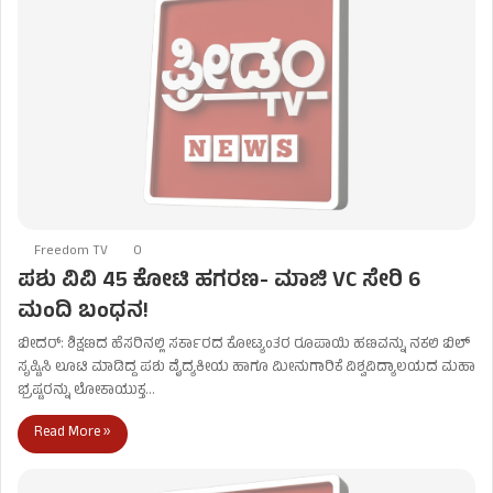
Freedom TV
0
ಪಶು ವಿವಿ 45 ಕೋಟಿ ಹಗರಣ- ಮಾಜಿ VC ಸೇರಿ 6
ಮಂದಿ ಬಂಧನ!
ಬೀದರ್: ಶಿಕ್ಷಣದ ಹೆಸರಿನಲ್ಲಿ ಸರ್ಕಾರದ ಕೋಟ್ಯಂತರ ರೂಪಾಯಿ ಹಣವನ್ನು ನಕಲಿ ಬಿಲ್
ಸೃಷ್ಟಿಸಿ ಲೂಟಿ ಮಾಡಿದ್ದ ಪಶು ವೈದ್ಯಕೀಯ ಹಾಗೂ ಮೀನುಗಾರಿಕೆ ವಿಶ್ವವಿದ್ಯಾಲಯದ ಮಹಾ
ಭ್ರಷ್ಟರನ್ನು ಲೋಕಾಯುಕ್ತ…
Read More »