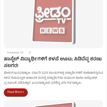
Freedom TV
0
ಹಾಸ್ಟೆಲ್ ವಿದ್ಯಾರ್ಥಿಗಳಿಗೆ ಕಳಪೆ ಊಟ; ಸಿಡಿದೆದ್ದ ಶರಣು
ಸಲಗರ!
ಬೀದರ್/ಬಸವಕಲ್ಯಾಣ: ಸರ್ಕಾರಿ ವಸತಿ ನಿಲಯಗಳಲ್ಲಿ ವಿದ್ಯಾರ್ಥಿಗಳಿಗೆ ನೀಡಲಾಗುತ್ತಿರುವ
ಕಳಪೆ ಗುಣಮಟ್ಟದ ಆಹಾರದ ವಿರುದ್ಧ ವಿದ್ಯಾರ್ಥಿಗಳು ವಿನೂತನ ಹಾಗೂ ಆಕ್ರೋಶದ
ಪ್ರತಿಭಟನೆ ನಡೆಸಿದ್ದಾರೆ. ಬಸವಕಲ್ಯಾಣದ ಪರಿಶಿಷ್ಟ ವರ್ಗಗಳ ಕಲ್ಯಾಣ…
Read More »