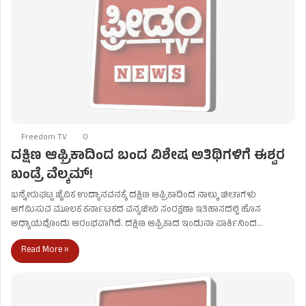
Freedom TV
0
ದಕ್ಷಿಣ ಆಫ್ರಿಕಾದಿಂದ ಬಂದ ವಿಶೇಷ ಅತಿಥಿಗಳಿಗೆ ಈಶ್ವರ
ಖಂಡ್ರೆ ವೆಲ್ಕಮ್!
ಬನ್ನೇರುಘಟ್ಟ ಜೈವಿಕ ಉದ್ಯಾನವನಕ್ಕೆ ದಕ್ಷಿಣ ಆಫ್ರಿಕಾದಿಂದ ನಾಲ್ಕು ಚೀತಾಗಳು
ಆಗಮಿಸುವ ಮೂಲಕ ಕರ್ನಾಟಕದ ವನ್ಯಜೀವಿ ಸಂರಕ್ಷಣಾ ಇತಿಹಾಸದಲ್ಲಿ ಹೊಸ
ಅಧ್ಯಾಯವೊಂದು ಆರಂಭವಾಗಿದೆ. ದಕ್ಷಿಣ ಆಫ್ರಿಕಾದ ಇಂಡುನಾ ಪಾರ್ಕಿನಿಂದ…
Read More »