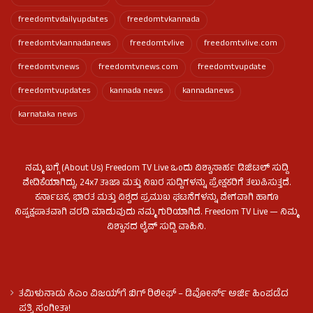
freedomtvdailyupdates
freedomtvkannada
freedomtvkannadanews
freedomtvlive
freedomtvlive.com
freedomtvnews
freedomtvnews.com
freedomtvupdate
freedomtvupdates
kannada news
kannadanews
karnataka news
ನಮ್ಮ ಬಗ್ಗೆ (About Us) Freedom TV Live ಒಂದು ವಿಶ್ವಾಸಾರ್ಹ ಡಿಜಿಟಲ್ ಸುದ್ದಿ
ವೇದಿಕೆಯಾಗಿದ್ದು, 24x7 ತಾಜಾ ಮತ್ತು ನಿಖರ ಸುದ್ದಿಗಳನ್ನು ಪ್ರೇಕ್ಷಕರಿಗೆ ತಲುಪಿಸುತ್ತದೆ.
ಕರ್ನಾಟಕ, ಭಾರತ ಮತ್ತು ವಿಶ್ವದ ಪ್ರಮುಖ ಘಟನೆಗಳನ್ನು ವೇಗವಾಗಿ ಹಾಗೂ
ನಿಷ್ಪಕ್ಷಪಾತವಾಗಿ ವರದಿ ಮಾಡುವುದು ನಮ್ಮ ಗುರಿಯಾಗಿದೆ. Freedom TV Live — ನಿಮ್ಮ
ವಿಶ್ವಾಸದ ಲೈವ್ ಸುದ್ದಿ ವಾಹಿನಿ.
ತಮಿಳುನಾಡು ಸಿಎಂ ವಿಜಯ್‌ಗೆ ಬಿಗ್ ರಿಲೀಫ್ – ಡಿವೋರ್ಸ್ ಅರ್ಜಿ ಹಿಂಪಡೆದ
ಪತ್ನಿ ಸಂಗೀತಾ!