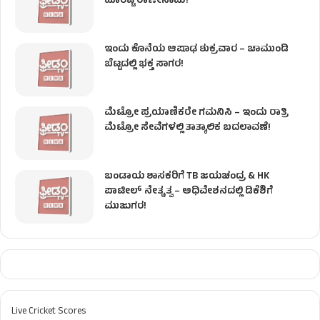
ಹೊರಟ್ಟಿ ರಾಜೀನಾಮೆ!
ಇಂದು ಕೊನೆಯ ಆಷಾಢ ಶುಕ್ರವಾರ – ಚಾಮುಂಡಿ
ಬೆಟ್ಟದಲ್ಲಿ ಭಕ್ತ ಸಾಗರ!
ಮೆಟ್ರೋ ಪ್ರಯಾಣಿಕರೇ ಗಮನಿಸಿ – ಇಂದು ರಾತ್ರಿ
ಮೆಟ್ರೋ ಸೇವೆಗಳಲ್ಲಿ ತಾತ್ಕಾಲಿಕ ಬದಲಾವಣೆ!
ಬಂಡಾಯ ಶಾಸಕರಿಗೆ TB ಜಯಚಂದ್ರ & HK
ಪಾಟೀಲ್ ನೇತೃತ್ವ – ಅಧಿವೇಶನದಲ್ಲಿ ಡಿಕೆಶಿಗೆ
ಮುಜುಗರ!
Live Cricket Scores