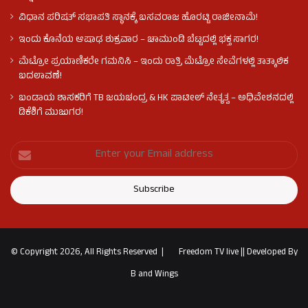
ವಿಧಾನ ಪರಿಷತ್ ಸಭಾಪತಿ ಸ್ಥಾನಕ್ಕೆ ಬಸವರಾಜ ಹೊರಟ್ಟಿ ರಾಜೀನಾಮೆ!
ಇಂದು ಕೊನೆಯ ಆಷಾಢ ಶುಕ್ರವಾರ – ಚಾಮುಂಡಿ ಬೆಟ್ಟದಲ್ಲಿ ಭಕ್ತ ಸಾಗರ!
ಮೆಟ್ರೋ ಪ್ರಯಾಣಿಕರೇ ಗಮನಿಸಿ – ಇಂದು ರಾತ್ರಿ ಮೆಟ್ರೋ ಸೇವೆಗಳಲ್ಲಿ ತಾತ್ಕಾಲಿಕ
ಬದಲಾವಣೆ!
ಬಂಡಾಯ ಶಾಸಕರಿಗೆ TB ಜಯಚಂದ್ರ & HK ಪಾಟೀಲ್ ನೇತೃತ್ವ – ಅಧಿವೇಶನದಲ್ಲಿ
ಡಿಕೆಶಿಗೆ ಮುಜುಗರ!
© Copyright 2026, All Rights Reserved |
Freedom TV live
||
Developed By
B and Wings