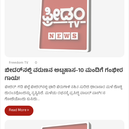
Freedom TV
0
ಬೀದರ್‌ನಲ್ಲಿ ವರುಣನ ಅಟ್ಟಹಾಸ-10 ಮಂದಿಗೆ ಗಂಭೀರ
ಗಾಯ!
ಬೀದರ್: ಗಡಿ ಜಿಲ್ಲೆ ಬೀದರ್‌ನಲ್ಲಿ ಭಾರಿ ಬಿರುಗಾಳಿ ಸಹಿತ ಸುರಿದ ಧಾರಾಕಾರ ಮಳೆ ದೊಡ್ಡ
ದುರಂತವೊಂದನ್ನು ಸೃಷ್ಟಿಸಿದೆ. ಮಳೆಯ ರಭಸಕ್ಕೆ ಪ್ರಸಿದ್ಧ ವಾಟರ್ ಪಾರ್ಕ್‌ನ
ಗೋಡೆಯೊಂದು ಕುಸಿದು…
Read More »