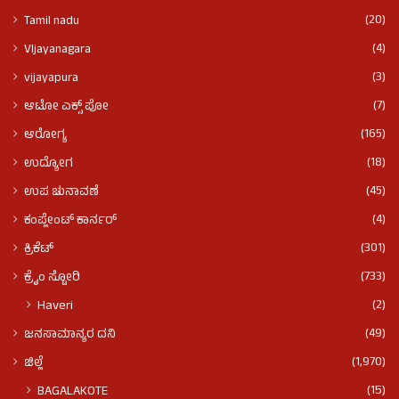
(20)
Tamil nadu
(4)
VIjayanagara
(3)
vijayapura
(7)
ಆಟೋ ಎಕ್ಸ್ ಪೋ
(165)
ಆರೋಗ್ಯ
(18)
ಉದ್ಯೋಗ
(45)
ಉಪ ಚುನಾವಣೆ
(4)
ಕಂಪ್ಲೇಂಟ್ ಕಾರ್ನರ್
(301)
ಕ್ರಿಕೆಟ್
(733)
ಕ್ರೈಂ ಸ್ಟೋರಿ
(2)
Haveri
(49)
ಜನಸಾಮಾನ್ಯರ ದನಿ
(1,970)
ಜಿಲ್ಲೆ
(15)
BAGALAKOTE