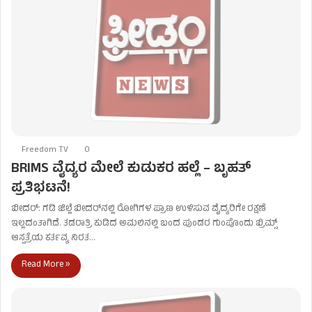
Freedom TV
0
BRIMS ವೈದ್ಯರ ಮೇಲೆ ಕುಡುಕರ ಹಲ್ಲೆ – ಬೃಹತ್
ಪ್ರತಿಭಟನೆ!
ಬೀದರ್: ಗಡಿ ಜಿಲ್ಲೆ ಬೀದರ್‌ನಲ್ಲಿ ರೋಗಿಗಳ ಪ್ರಾಣ ಉಳಿಸುವ ವೈದ್ಯರಿಗೇ ರಕ್ಷಣೆ
ಇಲ್ಲದಂತಾಗಿದೆ. ತಡರಾತ್ರಿ ಕುಡಿದ ಅಮಲಿನಲ್ಲಿ ಬಂದ ಪುಂಡರ ಗುಂಪೊಂದು ಬ್ರಿಮ್ಸ್
ಆಸ್ಪತ್ರೆಯ ಕರ್ತವ್ಯ ನಿರತ…
Read More »