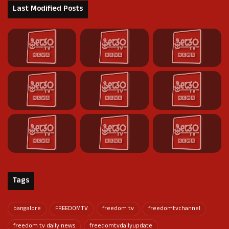
Last Modified Posts
Tags
bangalore
FREEDOMTV
freedom tv
freedomtvchannel
freedom tv daily news
freedomtvdailyupdate