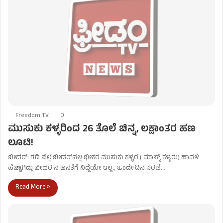
Freedom TV
0
ಮುಸುಕು ಕಳ್ಳರಿಂದ 26 ತೊಲೆ ಚಿನ್ನ, ಲಕ್ಷಾಂತರ ಹಣ
ಲೂಟಿ!
ಬೀದರ್: ಗಡಿ ಜಿಲ್ಲೆ ಬೀದರ್‌ನಲ್ಲಿ ಭೀಕರ ಮುಸುಕು ಕಳ್ಳರ ( ಮಾಸ್ಕ್ ಕಳ್ಳರು) ಹಾವಳಿ
ಹೆಚ್ಚಾಗಿದ್ದು ಬೀದರ ನ ಜನತೆಗೆ ನಿದ್ದೆಯೇ ಇಲ್ಲ., ಒಂದೇ ದಿನ ಸರಣಿ…
Read More »