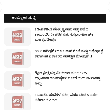
ಉದ್ಯೋಗ ಸುದ್ದಿ
3 ತಿಂಗಳಿಗಿಂತ ಮೇಲ್ಪಟ್ಟ ಮಗು ದತ್ತು ಪಡೆದ
ತಾಯಂದಿರಿಗೂ ಹೆರಿಗೆ ರಜೆ: ಸುಪ್ರೀಂ ಕೋರ್ಟ್
ಮಹತ್ವದ ತೀರ್ಪು
SSLC ಪರೀಕ್ಷೆಗೆ ಉಚಿತ ಬಸ್ ಸೇವೆ ಮತ್ತು ನಿಷೇಧಾಜ್ಞೆ:
ಕರ್ನಾಟಕ ಸರ್ಕಾರದ ಮಹತ್ವದ ಘೋಷಣೆ…!
ಶಿಕ್ಷಣ ಕ್ಷೇತ್ರದಲ್ಲಿ ನೇಮಕಾತಿ ಪರ್ವ; 1225
ಪ್ರಾಂಶುಪಾಲರ ಹುದ್ದೆಗಳ ಭರ್ತಿಗೆ ಮಧು ಬಂಗಾರಪ್ಪ
ಅಸ್ತು!
56 ಸಾವಿರ ಹುದ್ದೆಗಳ ಭರ್ತಿ; ವಯೋಮಿತಿ 5 ವರ್ಷ
ಸಡಿಲಿಸಿದ ಸಿಎಂ!