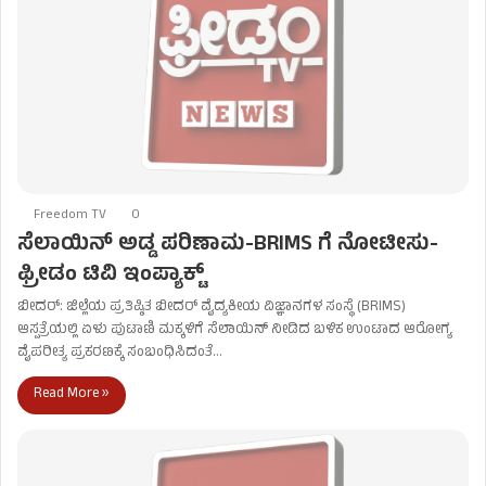
Freedom TV
0
ಸೆಲಾಯಿನ್ ಅಡ್ಡ ಪರಿಣಾಮ-BRIMS ಗೆ ನೋಟೀಸು-
ಫ್ರೀಡಂ ಟಿವಿ ಇಂಪ್ಯಾಕ್ಟ್​
ಬೀದರ್: ಜಿಲ್ಲೆಯ ಪ್ರತಿಷ್ಠಿತ ಬೀದರ್ ವೈದ್ಯಕೀಯ ವಿಜ್ಞಾನಗಳ ಸಂಸ್ಥೆ (BRIMS)
ಆಸ್ಪತ್ರೆಯಲ್ಲಿ ಏಳು ಪುಟಾಣಿ ಮಕ್ಕಳಿಗೆ ಸೆಲಾಯಿನ್ ನೀಡಿದ ಬಳಿಕ ಉಂಟಾದ ಆರೋಗ್ಯ
ವೈಪರೀತ್ಯ ಪ್ರಕರಣಕ್ಕೆ ಸಂಬಂಧಿಸಿದಂತೆ…
Read More »