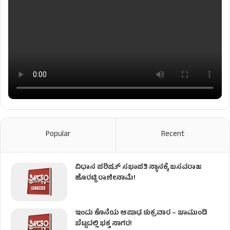
Popular
Recent
ವಿಧಾನ ಪರಿಷತ್ ಸಭಾಪತಿ ಸ್ಥಾನಕ್ಕೆ ಬಸವರಾಜ
ಹೊರಟ್ಟಿ ರಾಜೀನಾಮೆ!
ಇಂದು ಕೊನೆಯ ಆಷಾಢ ಶುಕ್ರವಾರ – ಚಾಮುಂಡಿ
ಬೆಟ್ಟದಲ್ಲಿ ಭಕ್ತ ಸಾಗರ!