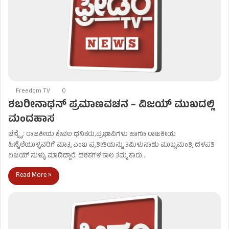
Freedom TV
0
ಶಬರೀನಾಥನ್ ಪ್ರಮಾಣವಚನ – ವಿಜಯ್ ಮುಖದಲ್ಲಿ
ಮಂದಹಾಸ
ಚೆನ್ನೈ: ರಾಜಕೀಯ ಕೇವಲ ಧನಿಕರು,ಪ್ರಭಾವಿಗಳು ಹಾಗೂ ರಾಜಕೀಯ
ಹಿನ್ನೆಲೆಯುಳ್ಳವರಿಗೆ ಮಾತ್ರ ಎಂಬ ಪ್ರತೀತಿಯನ್ನು ತಮಿಳುನಾಡು ಮುಖ್ಯಮಂತ್ರಿ ದಳಪತಿ
ವಿಜಯ್ ಸುಳ್ಳು ಮಾಡಿದ್ದಾರೆ. ದಶಕಗಳ ಕಾಲ ತಮ್ಮ ಕಾರು…
Read More »