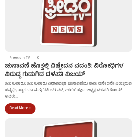
Freedom TV
0
ಚುನಾವಣೆ ಹೊತ್ತಲ್ಲಿ ವಿಚ್ಛೇದನ ವದಂತಿ: ವಿರೋಧಿಗಳ
ವಿರುದ್ಧ ಗುಡುಗಿದ ದಳಪತಿ ವಿಜಯ್‌
ತಮಿಳುನಾಡು: ತಮಿಳುನಾಡು ವಿಧಾನಸಭಾ ಚುನಾವಣೆಯ ಕಾವು ದಿನೇ ದಿನೇ ಏರುತ್ತಿರುವ
ಬೆನ್ನಲ್ಲೇ, ಖ್ಯಾತ ನಟ ಮತ್ತು ‘ತಮಿಳಗ ವೆಟ್ರಿ ಕಳಗಂ’ ಪಕ್ಷದ ಅಧ್ಯಕ್ಷ ದಳಪತಿ ವಿಜಯ್
ಅವರು…
Read More »