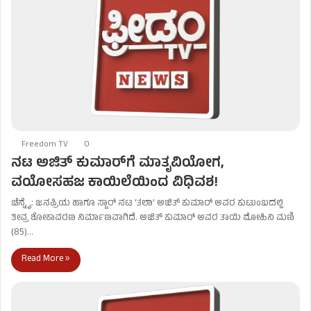
Freedom TV
0
ನಟ ಅಜಿತ್ ಕುಮಾರ್‌ಗೆ ಮಾತೃವಿಯೋಗ,
ವಯೋಸಹಜ ಕಾಯಿಲೆಯಿಂದ ವಿಧಿವಶ!
ಚೆನ್ನೈ: ಜನಪ್ರಿಯ ಹಾಗೂ ಸ್ಟಾರ್ ನಟ ‘ತಲಾ’ ಅಜಿತ್ ಕುಮಾರ್ ಅವರ ಕುಟುಂಬದಲ್ಲಿ
ತೀವ್ರ ಶೋಕಾವರಣ ನಿರ್ಮಾಣವಾಗಿದೆ. ಅಜಿತ್ ಕುಮಾರ್ ಅವರ ತಾಯಿ ಮೋಹಿನಿ ಮಣಿ
(85)…
Read More »