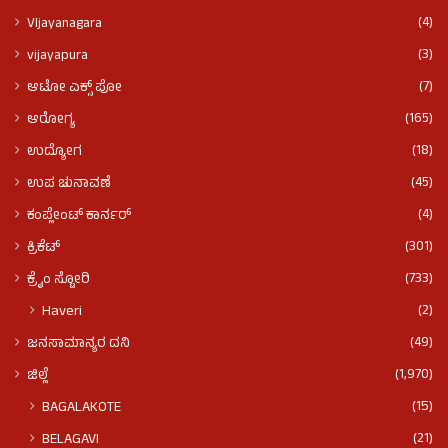
(4)
VIjayanagara
(3)
vijayapura
(7)
ಆಟೋ ಎಕ್ಸ್ ಪೋ
(165)
ಆರೋಗ್ಯ
(18)
ಉದ್ಯೋಗ
(45)
ಉಪ ಚುನಾವಣೆ
(4)
ಕಂಪ್ಲೇಂಟ್ ಕಾರ್ನರ್
(301)
ಕ್ರಿಕೆಟ್
(733)
ಕ್ರೈಂ ಸ್ಟೋರಿ
(2)
Haveri
(49)
ಜನಸಾಮಾನ್ಯರ ದನಿ
(1,970)
ಜಿಲ್ಲೆ
(15)
BAGALAKOTE
(21)
BELAGAVI