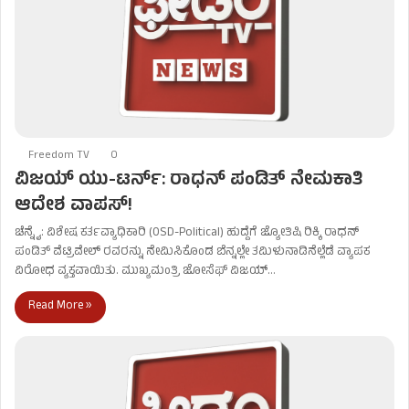
Freedom TV
0
ವಿಜಯ್ ಯು-ಟರ್ನ್: ರಾಧನ್ ಪಂಡಿತ್ ನೇಮಕಾತಿ
ಆದೇಶ ವಾಪಸ್!
ಚೆನ್ನೈ: ವಿಶೇಷ ಕರ್ತವ್ಯಾಧಿಕಾರಿ (OSD-Political) ಹುದ್ದೆಗೆ ಜ್ಯೋತಿಷಿ ರಿಕ್ಕಿ ರಾಧನ್
ಪಂಡಿತ್ ವೆಟ್ರಿವೇಲ್ ರವರನ್ನು ನೇಮಿಸಿಕೊಂಡ ಬೆನ್ನಲ್ಲೇ ತಮಿಳುನಾಡಿನೆಲ್ಲೆಡೆ ವ್ಯಾಪಕ
ವಿರೋಧ ವ್ಯಕ್ತವಾಯಿತು. ಮುಖ್ಯಮಂತ್ರಿ ಜೋಸೆಫ್ ವಿಜಯ್…
Read More »