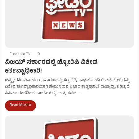
Freedom TV
0
ವಿಜಯ್ ಸರ್ಕಾರದಲ್ಲಿ ಜ್ಯೋತಿಷಿ ವಿಶೇಷ
ಕರ್ತವ್ಯಾಧಿಕಾರಿ!
ಚೆನ್ನೈ: ತಮಿಳುನಾಡು ರಾಜಕಾರಣದಲ್ಲಿ ಜ್ಯೋತಿಷಿ ‘ರಾಧನ್ ಪಂಡಿತ್’ ವೆಟ್ರಿವೇಲ್ ರನ್ನು
ವಿಶೇಷ ಕರ್ತವ್ಯಾಧಿಕಾರಿಯಾಗಿ ನೇಮಿಸಿರುವ ವಿಚಾರ ಕಾಡ್ಗಿಚ್ಚಿನಂತೆ ರಾಜ್ಯಾದ್ಯಂತ ಹಬ್ಬಿದೆ.
ಸಿನಿಮಾ ರಂಗದಿಂದ ರಾಜಕೀಯಕ್ಕೆ ಎಂಟ್ರಿ ಪಡೆದು…
Read More »