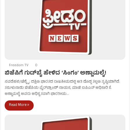
Freedom TV
0
ಬಿಜೆಪಿಗೆ ಗುಡ್​ಬೈ ಹೇಳಿದ ‘ಸಿಂಗಂ’ ಅಣ್ಣಾಮಲೈ!
ನವದೆಹಲಿ/ಚೆನ್ನೈ: ದಕ್ಷಿಣ ಭಾರತದ ರಾಜಕೀಯದಲ್ಲಿ ಅತಿ ದೊಡ್ಡ ತಲ್ಲಣ ಸೃಷ್ಟಿಯಾಗಿದೆ.
ತಮಿಳುನಾಡು ಬಿಜೆಪಿಯ ಫೈರ್‌ಬ್ರಾಂಡ್ ನಾಯಕ, ಮಾಜಿ ಐಪಿಎಸ್ ಅಧಿಕಾರಿ ಕೆ.
ಅಣ್ಣಾಮಲೈ ಅವರು ಅಧಿಕೃತವಾಗಿ ಭಾರತೀಯ…
Read More »