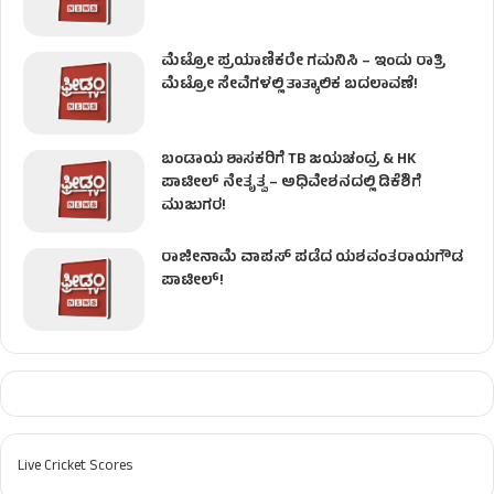
ಮೆಟ್ರೋ ಪ್ರಯಾಣಿಕರೇ ಗಮನಿಸಿ – ಇಂದು ರಾತ್ರಿ
ಮೆಟ್ರೋ ಸೇವೆಗಳಲ್ಲಿ ತಾತ್ಕಾಲಿಕ ಬದಲಾವಣೆ!
ಬಂಡಾಯ ಶಾಸಕರಿಗೆ TB ಜಯಚಂದ್ರ & HK
ಪಾಟೀಲ್ ನೇತೃತ್ವ – ಅಧಿವೇಶನದಲ್ಲಿ ಡಿಕೆಶಿಗೆ
ಮುಜುಗರ!
ರಾಜೀನಾಮೆ ವಾಪಸ್ ಪಡೆದ ಯಶವಂತರಾಯಗೌಡ
ಪಾಟೀಲ್‌!
Live Cricket Scores