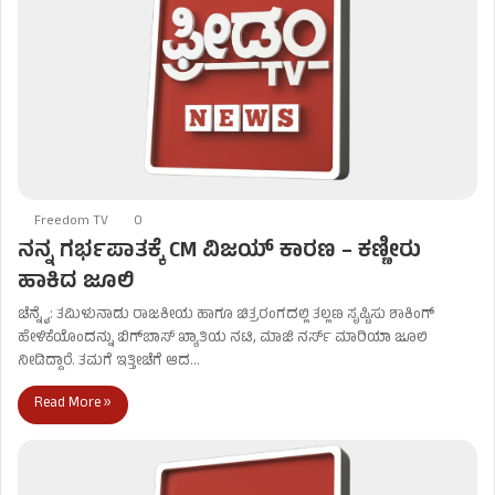
Freedom TV
0
ನನ್ನ ಗರ್ಭಪಾತಕ್ಕೆ CM ವಿಜಯ್ ಕಾರಣ – ಕಣ್ಣೀರು
ಹಾಕಿದ ಜೂಲಿ
ಚೆನ್ನೈ: ತಮಿಳುನಾಡು ರಾಜಕೀಯ ಹಾಗೂ ಚಿತ್ರರಂಗದಲ್ಲಿ ತಲ್ಲಣ ಸೃಷ್ಟಿಸು ಶಾಕಿಂಗ್
ಹೇಳಿಕೆಯೊಂದನ್ನು ಬಿಗ್‌ಬಾಸ್ ಖ್ಯಾತಿಯ ನಟಿ, ಮಾಜಿ ನರ್ಸ್ ಮಾರಿಯಾ ಜೂಲಿ
ನೀಡಿದ್ದಾರೆ. ತಮಗೆ ಇತ್ತೀಚೆಗೆ ಆದ…
Read More »