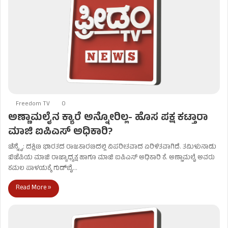
Freedom TV
0
ಅಣ್ಣಾಮಲೈನ ಕ್ಯಾರೆ ಅನ್ನೋರಿಲ್ಲ- ಹೊಸ ಪಕ್ಷ ಕಟ್ತಾರಾ
ಮಾಜಿ ಐಪಿಎಸ್ ಅಧಿಕಾರಿ?
ಚೆನ್ನೈ: ದಕ್ಷಿಣ ಭಾರತದ ರಾಜಕಾರಣದಲ್ಲಿ ವಿಪರೀತವಾದ ಏರಿಳಿತವಾಗಿದೆ. ತಮಿಳುನಾಡು
ಬಿಜೆಪಿಯ ಮಾಜಿ ರಾಜ್ಯಾಧ್ಯಕ್ಷ ಹಾಗೂ ಮಾಜಿ ಐಪಿಎಸ್ ಅಧಿಕಾರಿ ಕೆ. ಅಣ್ಣಾಮಲೈ ಅವರು
ಕಮಲ ಪಾಳಯಕ್ಕೆ ಗುಡ್‌ಬೈ…
Read More »