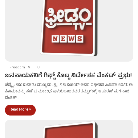
Freedom TV
0
ಜನನಾಯಕನಿಗೆ ಗಿಫ್ಟ್ ಕೊಟ್ಟ ನಿರ್ದೇಶಕ ವೆಂಕಟ್ ಪ್ರಭು!
ಚೆನ್ನೈ: ತಮಿಳುನಾಡು ಮುಖ್ಯಮಂತ್ರಿ , ನಟ ವಿಜಯ್ ಅವರ ಇತ್ತೀಚಿನ ಸಿನಿಮಾ GOAT. ಈ
ಸಿನಿಮಾವನ್ನು ಸಂಗೀತ ಮಾಂತ್ರಿಕ ಇಳಯರಾಜರವರ ತಮ್ಮ ಗಂಗೈ ಅಮರನ್ ಮಗನಾದ
ವೆಂಕಟ್…
Read More »