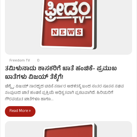
Freedom TV
0
ತಮಿಳುನಾಡು ಶಾಸಕರಿಗೆ ಖಾತೆ ಹಂಚಿಕೆ- ಪ್ರಮುಖ
ಖಾತೆಗಳು ವಿಜಯ್ ತೆಕ್ಕೆಗೆ!
ಚೆನ್ನೈ: ವಿಜಯ್ ಸಾರಥ್ಯದ ಟಿವಿಕೆ ಸರ್ಕಾರ ಆಡಳಿತಕ್ಕೆ ಬಂದ ನಂತರ ನೂತನ ಸಚಿವ
ಸಂಪುಟದ ಖಾತೆ ಹಂಚಿಕೆ ಪ್ರಕ್ರಿಯೆ ಅಧಿಕೃತವಾಗಿ ಪ್ರಕಟವಾಗಿದೆ. ಹಿರಿಯರಿಗೆ
ಗೌರವಯುತ ಖಾತೆಗಳೂ ಹಾಗೂ…
Read More »