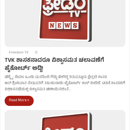
Freedom TV
0
TVK ಶಾಸಕನಾದರೂ ವಿಶ್ವಾಸಮತ ಚಲಾವಣೆಗೆ
ಹೈಕೋರ್ಟ್ ಅಡ್ಡಿ!
ಚೆನ್ನೈ: ಕೇವಲ ಒಂದು ಮತದಿಂದ ಗೆದ್ದು ಬೀಗಿದ್ದ ತಿರುಪತ್ತೂರು ಕ್ಷೇತ್ರದ ಶಾಸಕ
ಆರ್.ಶ್ರೀನಿವಾಸ ಸೇತುಪತಿಗೆ ತಮಿಳುನಾಡು ಹೈಕೋರ್ಟ್ ಶಾಕ್ ನೀಡಿದೆ. ಟಿವಿಕೆ ಶಾಸಕನಿಗೆ
ವಿಧಾನಸಭೆಯಲ್ಲಿ ವಿಶ್ವಾಸಮತ ಚಲಾಯಿಸದಂತೆ…
Read More »