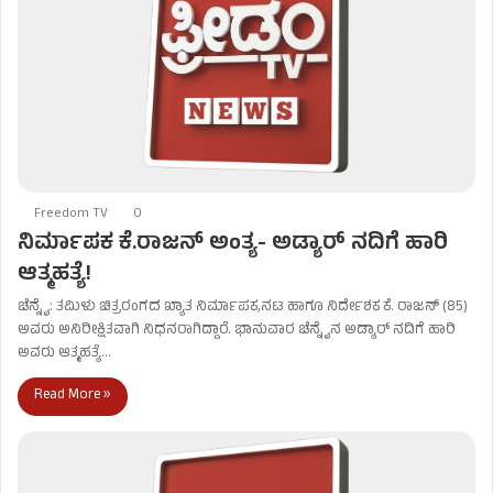
Freedom TV
0
ನಿರ್ಮಾಪಕ ಕೆ.ರಾಜನ್ ಅಂತ್ಯ- ಅಡ್ಯಾರ್ ನದಿಗೆ ಹಾರಿ
ಆತ್ಮಹತ್ಯೆ!
ಚೆನ್ನೈ: ತಮಿಳು ಚಿತ್ರರಂಗದ ಖ್ಯಾತ ನಿರ್ಮಾಪಕ,ನಟ ಹಾಗೂ ನಿರ್ದೇಶಕ ಕೆ. ರಾಜನ್ (85)
ಅವರು ಅನಿರೀಕ್ಷಿತವಾಗಿ ನಿಧನರಾಗಿದ್ದಾರೆ. ಭಾನುವಾರ ಚೆನ್ನೈನ ಅಡ್ಯಾರ್ ನದಿಗೆ ಹಾರಿ
ಅವರು ಆತ್ಮಹತ್ಯೆ…
Read More »