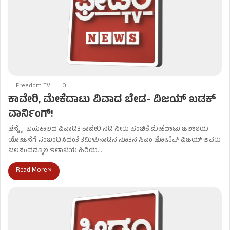
Freedom TV
0
ಕಾವೇರಿ, ಮೇಕೆದಾಟು ವಿವಾದ ಬೇಡ- ವಿಜಯ್ ಖಡಕ್
ವಾರ್ನಿಂಗ್!
ಚೆನ್ನೈ: ಬಹುಕಾಲದ ವಿವಾದಿತ ಕಾವೇರಿ ನದಿ ನೀರು ಹಂಚಿಕೆ ಮೇಕೆದಾಟು ಜಲಾಶಯ
ಯೋಜನೆಗೆ ಸಂಬಂಧಿಸಿದಂತೆ ತಮಿಳುನಾಡಿನ ನೂತನ ಸಿಎಂ ಜೋಸೆಫ್ ವಿಜಯ್ ಅವರು
ಜಲಸಂಪನ್ಮೂಲ ಇಲಾಖೆಯ ಹಿರಿಯ…
Read More »