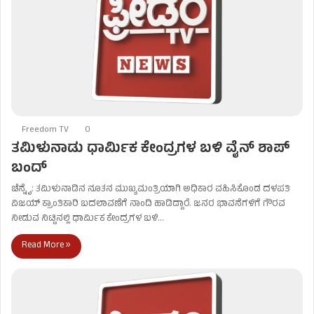
Freedom TV
0
ತಮಿಳುನಾಡು ಧಾರ್ಮಿಕ ಕೇಂದ್ರಗಳ ಬಳಿ ವೈನ್ ಶಾಪ್
ಬಂದ್
ಚೆನ್ನೈ: ತಮಿಳುನಾಡಿನ ನೂತನ ಮುಖ್ಯಮಂತ್ರಿಯಾಗಿ ಅಧಿಕಾರ ವಹಿಸಿಕೊಂಡ ದಳಪತಿ
ವಿಜಯ್ ಕ್ರಾಂತಿಕಾರಿ ಬದಲಾವಣೆಗೆ ನಾಂದಿ ಹಾಡಿದ್ದಾರೆ. ಜನರ ಭಾವನೆಗಳಿಗೆ ಗೌರವ
ನೀಡುವ ನಿಟ್ಟಿನಲ್ಲಿ ಧಾರ್ಮಿಕ ಕೇಂದ್ರಗಳ ಬಳಿ…
Read More »