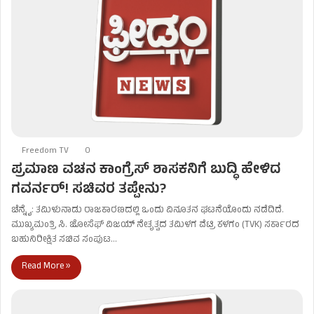
Freedom TV
0
ಪ್ರಮಾಣ ವಚನ ಕಾಂಗ್ರೆಸ್ ಶಾಸಕನಿಗೆ ಬುದ್ಧಿ ಹೇಳಿದ
ಗವರ್ನರ್! ಸಚಿವರ ತಪ್ಪೇನು?
ಚೆನ್ನೈ: ತಮಿಳುನಾಡು ರಾಜಕಾರಣದಲ್ಲಿ ಒಂದು ವಿನೂತನ ಘಟನೆಯೊಂದು ನಡೆದಿದೆ.
ಮುಖ್ಯಮಂತ್ರಿ ಸಿ. ಜೋಸೆಫ್ ವಿಜಯ್ ನೇತೃತ್ವದ ತಮಿಳಗ ವೆಟ್ರಿ ಕಳಗಂ (TVK) ಸರ್ಕಾರದ
ಬಹುನಿರೀಕ್ಷಿತ ಸಚಿವ ಸಂಪುಟ…
Read More »