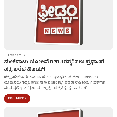
Freedom TV
0
ಮೇಕೆದಾಟು ಯೋಜನೆ DPR ತಿರಸ್ಕರಿಸಲು ಪ್ರಧಾನಿಗೆ
ಪತ್ರ ಬರೆದ ವಿಜಯ್!
ಚೆನ್ನೈ/ಬೆಂಗಳೂರು: ಕರ್ನಾಟಕದ ಮಹತ್ವಾಕಾಂಕ್ಷೆಯ ಮೇಕೆದಾಟು ಜಲಾಶಯ
ಯೋಜನೆಯ ಗುದ್ದಲಿ ಪೂಜೆ ನಾನು ಪ್ರಚಾರಕ್ಕಾಗಿ ಅಥವಾ ರಾಜಕೀಯ ಗಿಮಿಕ್‌ಗಾಗಿ
ಮಾಡುವುದಿಲ್ಲ. ಅಗತ್ಯವಿರುವ ಎಲ್ಲಾ ಕ್ಲಿಯರೆನ್ಸ್ ಸಿಕ್ಕ ತಕ್ಷಣ ಕಾಮಗಾರಿ…
Read More »