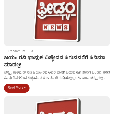
Freedom TV
0
ಜಯಂ ರವಿ ಭಾವುಕ-ವಿಚ್ಛೇದನ ಸಿಗುವವರೆಗೆ ಸಿನಿಮಾ
ಮಾಡಲ್ಲ!
ಚೆನ್ನೈ: ಕಾಲಿವುಡ್ ನಟ ಜಯಂ ರವಿ ಅವರ ಖಾಸಗಿ ಬದುಕು ಈಗ ಬೀದಿಗೆ ಬಂದಿದೆ. ಕಳೆದ
ಕೆಲವು ದಿನಗಳಿಂದ ವಿಚ್ಛೇದನದ ವಿಚಾರವಾಗಿ ಸುದ್ದಿಯಲ್ಲಿದ್ದ ರವಿ, ಇಂದು ಚೆನ್ನೈನಲ್ಲಿ…
Read More »