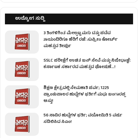
ಉದ್ಯೋಗ ಸುದ್ದಿ
3 ತಿಂಗಳಿಗಿಂತ ಮೇಲ್ಪಟ್ಟ ಮಗು ದತ್ತು ಪಡೆದ
ತಾಯಂದಿರಿಗೂ ಹೆರಿಗೆ ರಜೆ: ಸುಪ್ರೀಂ ಕೋರ್ಟ್
ಮಹತ್ವದ ತೀರ್ಪು
SSLC ಪರೀಕ್ಷೆಗೆ ಉಚಿತ ಬಸ್ ಸೇವೆ ಮತ್ತು ನಿಷೇಧಾಜ್ಞೆ:
ಕರ್ನಾಟಕ ಸರ್ಕಾರದ ಮಹತ್ವದ ಘೋಷಣೆ…!
ಶಿಕ್ಷಣ ಕ್ಷೇತ್ರದಲ್ಲಿ ನೇಮಕಾತಿ ಪರ್ವ; 1225
ಪ್ರಾಂಶುಪಾಲರ ಹುದ್ದೆಗಳ ಭರ್ತಿಗೆ ಮಧು ಬಂಗಾರಪ್ಪ
ಅಸ್ತು!
56 ಸಾವಿರ ಹುದ್ದೆಗಳ ಭರ್ತಿ; ವಯೋಮಿತಿ 5 ವರ್ಷ
ಸಡಿಲಿಸಿದ ಸಿಎಂ!