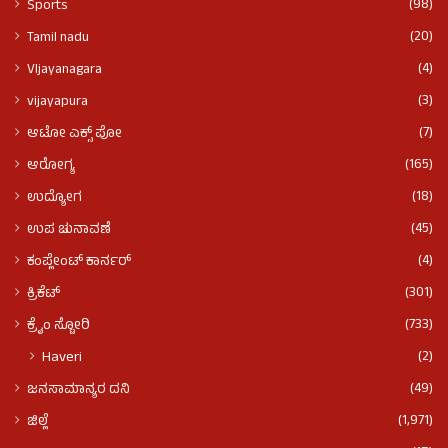
(98)
Sports
(20)
Tamil nadu
(4)
VIjayanagara
(3)
vijayapura
(7)
ಆಟೋ ಎಕ್ಸ್ ಪೋ
(165)
ಆರೋಗ್ಯ
(18)
ಉದ್ಯೋಗ
(45)
ಉಪ ಚುನಾವಣೆ
(4)
ಕಂಪ್ಲೇಂಟ್ ಕಾರ್ನರ್
(301)
ಕ್ರಿಕೆಟ್
(733)
ಕ್ರೈಂ ಸ್ಟೋರಿ
(2)
Haveri
(49)
ಜನಸಾಮಾನ್ಯರ ದನಿ
(1,971)
ಜಿಲ್ಲೆ