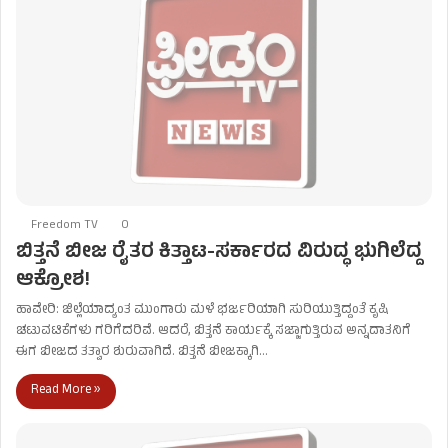
Freedom TV
0
ಬಿತ್ತನೆ ಬೀಜ ರೈತರ ಕಿತ್ತಾಟ-ಸರ್ಕಾರದ ವಿರುದ್ಧ ಭುಗಿಲೆದ್ದ
ಆಕ್ರೋಶ!
ಹಾವೇರಿ: ಜಿಲ್ಲೆಯಾದ್ಯಂತ ಮುಂಗಾರು ಮಳೆ ಭರ್ಜರಿಯಾಗಿ ಸುರಿಯುತ್ತಿದ್ದಂತೆ ಕೃಷಿ
ಚಟುವಟಿಕೆಗಳು ಗರಿಗೆದರಿವೆ. ಆದರೆ, ಬಿತ್ತನೆ ಕಾರ್ಯಕ್ಕೆ ಸಜ್ಜಾಗುತ್ತಿರುವ ಅನ್ನದಾತನಿಗೆ
ಈಗ ಬೀಜದ ತತ್ವಾರ ಶುರುವಾಗಿದೆ. ಬಿತ್ತನೆ ಬೀಜಕ್ಕಾಗಿ…
Read More »