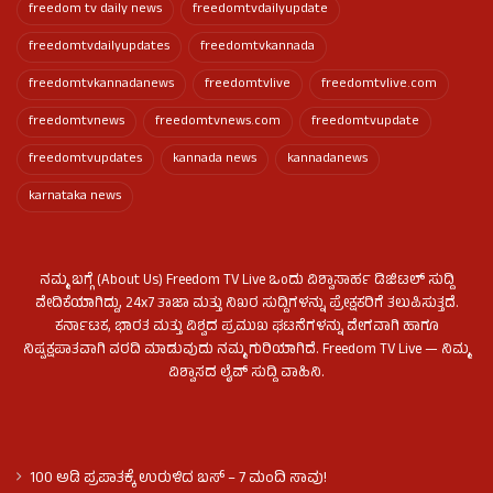
freedom tv daily news
freedomtvdailyupdate
freedomtvdailyupdates
freedomtvkannada
freedomtvkannadanews
freedomtvlive
freedomtvlive.com
freedomtvnews
freedomtvnews.com
freedomtvupdate
freedomtvupdates
kannada news
kannadanews
karnataka news
ನಮ್ಮ ಬಗ್ಗೆ (About Us) Freedom TV Live ಒಂದು ವಿಶ್ವಾಸಾರ್ಹ ಡಿಜಿಟಲ್ ಸುದ್ದಿ
ವೇದಿಕೆಯಾಗಿದ್ದು, 24x7 ತಾಜಾ ಮತ್ತು ನಿಖರ ಸುದ್ದಿಗಳನ್ನು ಪ್ರೇಕ್ಷಕರಿಗೆ ತಲುಪಿಸುತ್ತದೆ.
ಕರ್ನಾಟಕ, ಭಾರತ ಮತ್ತು ವಿಶ್ವದ ಪ್ರಮುಖ ಘಟನೆಗಳನ್ನು ವೇಗವಾಗಿ ಹಾಗೂ
ನಿಷ್ಪಕ್ಷಪಾತವಾಗಿ ವರದಿ ಮಾಡುವುದು ನಮ್ಮ ಗುರಿಯಾಗಿದೆ. Freedom TV Live — ನಿಮ್ಮ
ವಿಶ್ವಾಸದ ಲೈವ್ ಸುದ್ದಿ ವಾಹಿನಿ.
100 ಅಡಿ ಪ್ರಪಾತಕ್ಕೆ ಉರುಳಿದ ಬಸ್‌ – 7 ಮಂದಿ ಸಾವು!