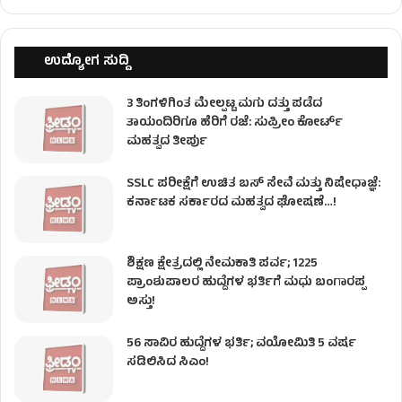
ಉದ್ಯೋಗ ಸುದ್ದಿ
3 ತಿಂಗಳಿಗಿಂತ ಮೇಲ್ಪಟ್ಟ ಮಗು ದತ್ತು ಪಡೆದ
ತಾಯಂದಿರಿಗೂ ಹೆರಿಗೆ ರಜೆ: ಸುಪ್ರೀಂ ಕೋರ್ಟ್
ಮಹತ್ವದ ತೀರ್ಪು
SSLC ಪರೀಕ್ಷೆಗೆ ಉಚಿತ ಬಸ್ ಸೇವೆ ಮತ್ತು ನಿಷೇಧಾಜ್ಞೆ:
ಕರ್ನಾಟಕ ಸರ್ಕಾರದ ಮಹತ್ವದ ಘೋಷಣೆ…!
ಶಿಕ್ಷಣ ಕ್ಷೇತ್ರದಲ್ಲಿ ನೇಮಕಾತಿ ಪರ್ವ; 1225
ಪ್ರಾಂಶುಪಾಲರ ಹುದ್ದೆಗಳ ಭರ್ತಿಗೆ ಮಧು ಬಂಗಾರಪ್ಪ
ಅಸ್ತು!
56 ಸಾವಿರ ಹುದ್ದೆಗಳ ಭರ್ತಿ; ವಯೋಮಿತಿ 5 ವರ್ಷ
ಸಡಿಲಿಸಿದ ಸಿಎಂ!