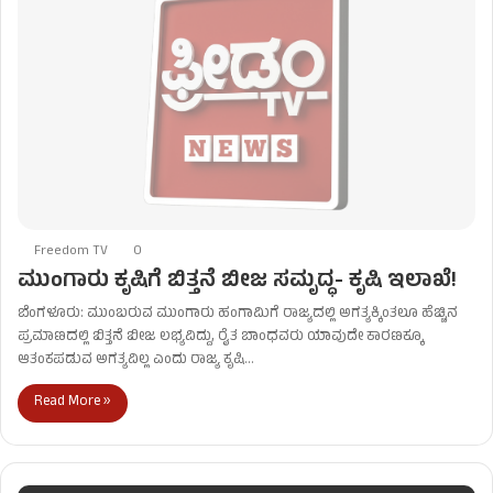
Freedom TV
0
ಮುಂಗಾರು ಕೃಷಿಗೆ ಬಿತ್ತನೆ ಬೀಜ ಸಮೃದ್ಧ- ಕೃಷಿ ಇಲಾಖೆ!
ಬೆಂಗಳೂರು: ಮುಂಬರುವ ಮುಂಗಾರು ಹಂಗಾಮಿಗೆ ರಾಜ್ಯದಲ್ಲಿ ಅಗತ್ಯಕ್ಕಿಂತಲೂ ಹೆಚ್ಚಿನ
ಪ್ರಮಾಣದಲ್ಲಿ ಬಿತ್ತನೆ ಬೀಜ ಲಭ್ಯವಿದ್ದು, ರೈತ ಬಾಂಧವರು ಯಾವುದೇ ಕಾರಣಕ್ಕೂ
ಆತಂಕಪಡುವ ಅಗತ್ಯವಿಲ್ಲ ಎಂದು ರಾಜ್ಯ ಕೃಷಿ…
Read More »