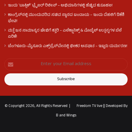
ಇಂದು ʻಟಾಕ್ಸಿಕ್ʼ ಟ್ರೈಲರ್ ರಿಲೀಸ್‌ – ಅಭಿಮಾನಿಗಳಲ್ಲಿ ಹೆಚ್ಚಿದ ಕುತೂಹಲ!
ಕಾಂಗ್ರೆಸ್​ನಲ್ಲಿ ಮುಂದುವರಿದ ಸಚಿವ ಸ್ಥಾನದ ಬಂಡಾಯ – ಇಂದು ದೆಹಲಿಗೆ ಡಿಕೆಶಿ
ಭೇಟಿ!
ಮತ್ತೆ ಜನ ಸಾಮಾನ್ಯರ ಜೇಬಿಗೆ ಕತ್ತರಿ – ಎಲೆಕ್ಟ್ರಾನಿಕ್ಸ್ & ಮೊಬೈಲ್ ಉತ್ಪನ್ನಗಳ ಬೆಲೆ
ಏರಿಕೆ!
ಬೆಂಗಳೂರು-ಮೈಸೂರು ಎಕ್ಸ್‌ಪ್ರೆಸ್‌ವೇನಲ್ಲಿ ಭೀಕರ ಅಪಘಾತ – ಇಬ್ಬರು ದುರ್ಮರಣ!
© Copyright 2026, All Rights Reserved |
Freedom TV live
||
Developed By
B and Wings