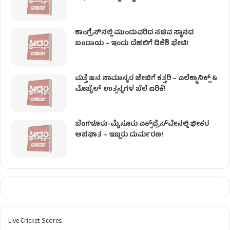
ಕಾಂಗ್ರೆಸ್​ನಲ್ಲಿ ಮುಂದುವರಿದ ಸಚಿವ ಸ್ಥಾನದ
ಬಂಡಾಯ – ಇಂದು ದೆಹಲಿಗೆ ಡಿಕೆಶಿ ಭೇಟಿ!
ಮತ್ತೆ ಜನ ಸಾಮಾನ್ಯರ ಜೇಬಿಗೆ ಕತ್ತರಿ – ಎಲೆಕ್ಟ್ರಾನಿಕ್ಸ್ &
ಮೊಬೈಲ್ ಉತ್ಪನ್ನಗಳ ಬೆಲೆ ಏರಿಕೆ!
ಬೆಂಗಳೂರು-ಮೈಸೂರು ಎಕ್ಸ್‌ಪ್ರೆಸ್‌ವೇನಲ್ಲಿ ಭೀಕರ
ಅಪಘಾತ – ಇಬ್ಬರು ದುರ್ಮರಣ!
Live Cricket Scores