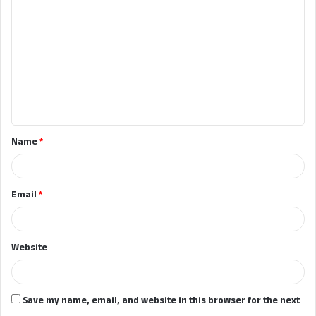
o
m
m
e
n
t
Name
*
*
Email
*
Website
Save my name, email, and website in this browser for the next