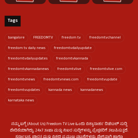
Tags
bangalore
FREEDOMTV
freedom tv
freedomtvchannel
freedom tv daily news
freedomtvdailyupdate
freedomtvdailyupdates
freedomtvkannada
freedomtvkannadanews
freedomtvlive
freedomtvlive.com
freedomtvnews
freedomtvnews.com
freedomtvupdate
freedomtvupdates
kannada news
kannadanews
karnataka news
ನಮ್ಮ ಬಗ್ಗೆ (About Us) Freedom TV Live ಒಂದು ವಿಶ್ವಾಸಾರ್ಹ ಡಿಜಿಟಲ್ ಸುದ್ದಿ
ವೇದಿಕೆಯಾಗಿದ್ದು, 24x7 ತಾಜಾ ಮತ್ತು ನಿಖರ ಸುದ್ದಿಗಳನ್ನು ಪ್ರೇಕ್ಷಕರಿಗೆ ತಲುಪಿಸುತ್ತದೆ.
ಕರ್ನಾಟಕ, ಭಾರತ ಮತ್ತು ವಿಶ್ವದ ಪ್ರಮುಖ ಘಟನೆಗಳನ್ನು ವೇಗವಾಗಿ ಹಾಗೂ