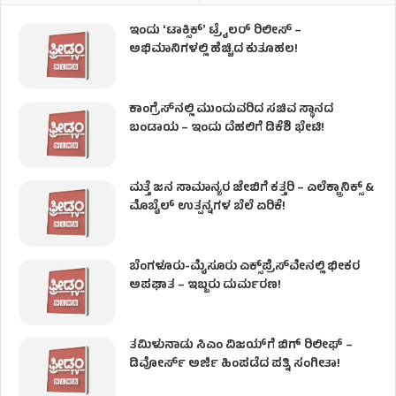
ಇಂದು ʻಟಾಕ್ಸಿಕ್ʼ ಟ್ರೈಲರ್ ರಿಲೀಸ್‌ –
ಅಭಿಮಾನಿಗಳಲ್ಲಿ ಹೆಚ್ಚಿದ ಕುತೂಹಲ!
ಕಾಂಗ್ರೆಸ್​ನಲ್ಲಿ ಮುಂದುವರಿದ ಸಚಿವ ಸ್ಥಾನದ
ಬಂಡಾಯ – ಇಂದು ದೆಹಲಿಗೆ ಡಿಕೆಶಿ ಭೇಟಿ!
ಮತ್ತೆ ಜನ ಸಾಮಾನ್ಯರ ಜೇಬಿಗೆ ಕತ್ತರಿ – ಎಲೆಕ್ಟ್ರಾನಿಕ್ಸ್ &
ಮೊಬೈಲ್ ಉತ್ಪನ್ನಗಳ ಬೆಲೆ ಏರಿಕೆ!
ಬೆಂಗಳೂರು-ಮೈಸೂರು ಎಕ್ಸ್‌ಪ್ರೆಸ್‌ವೇನಲ್ಲಿ ಭೀಕರ
ಅಪಘಾತ – ಇಬ್ಬರು ದುರ್ಮರಣ!
ತಮಿಳುನಾಡು ಸಿಎಂ ವಿಜಯ್‌ಗೆ ಬಿಗ್ ರಿಲೀಫ್ –
ಡಿವೋರ್ಸ್ ಅರ್ಜಿ ಹಿಂಪಡೆದ ಪತ್ನಿ ಸಂಗೀತಾ!