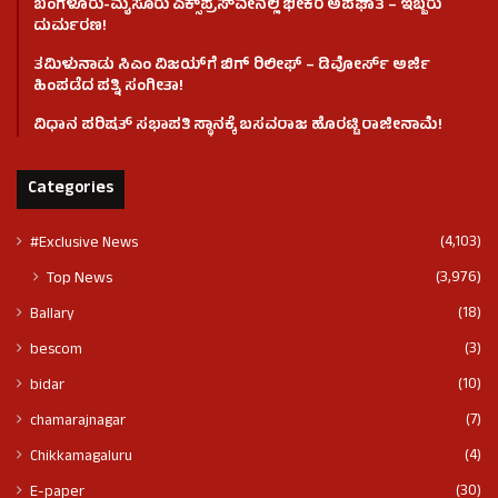
ಬೆಂಗಳೂರು-ಮೈಸೂರು ಎಕ್ಸ್‌ಪ್ರೆಸ್‌ವೇನಲ್ಲಿ ಭೀಕರ ಅಪಘಾತ – ಇಬ್ಬರು
ದುರ್ಮರಣ!
ತಮಿಳುನಾಡು ಸಿಎಂ ವಿಜಯ್‌ಗೆ ಬಿಗ್ ರಿಲೀಫ್ – ಡಿವೋರ್ಸ್ ಅರ್ಜಿ
ಹಿಂಪಡೆದ ಪತ್ನಿ ಸಂಗೀತಾ!
ವಿಧಾನ ಪರಿಷತ್ ಸಭಾಪತಿ ಸ್ಥಾನಕ್ಕೆ ಬಸವರಾಜ ಹೊರಟ್ಟಿ ರಾಜೀನಾಮೆ!
Categories
(4,103)
#Exclusive News
(3,976)
Top News
(18)
Ballary
(3)
bescom
(10)
bidar
(7)
chamarajnagar
(4)
Chikkamagaluru
(30)
E-paper