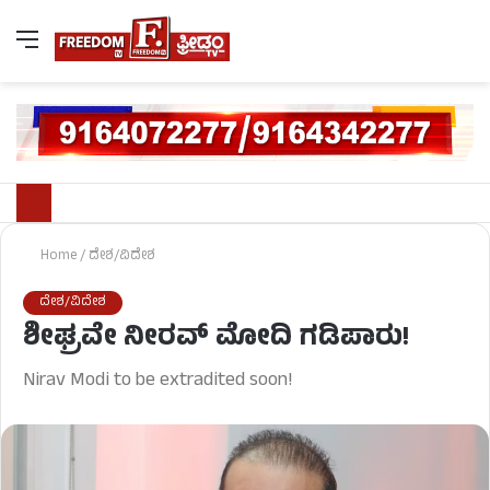
Home
/
ದೇಶ/ವಿದೇಶ
ದೇಶ/ವಿದೇಶ
ಶೀಘ್ರವೇ ನೀರವ್ ಮೋದಿ ಗಡಿಪಾರು!
Nirav Modi to be extradited soon!