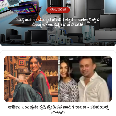
ದೇಶ/ವಿದೇಶ
ಮತ್ತೆ ಜನ ಸಾಮಾನ್ಯರ ಜೇಬಿಗೆ ಕತ್ತರಿ – ಎಲೆಕ್ಟ್ರಾನಿಕ್ಸ್ &
ಮೊಬೈಲ್ ಉತ್ಪನ್ನಗಳ ಬೆಲೆ ಏರಿಕೆ!
ಆರ್ಥಿಕ ಸಂಕಷ್ಟವೇ ಕೃಷಿ ಸ್ನೇಹಿತನ ಸಾವಿಗೆ ಕಾರಣ - ತನಿಖೆಯಲ್ಲಿ
ಬೆಳಕಿಗೆ!