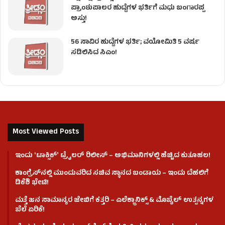
ಪ್ರಾಂಶುಪಾಲರ ಹುದ್ದೆಗಳ ಭರ್ತಿಗೆ ಮಧು ಬಂಗಾರಪ್ಪ
ಅಸ್ತು!
56 ಸಾವಿರ ಹುದ್ದೆಗಳ ಭರ್ತಿ; ವಯೋಮಿತಿ 5 ವರ್ಷ
ಸಡಿಲಿಸಿದ ಸಿಎಂ!
Most Viewed Posts
ಇಂದು ʻಟಾಕ್ಸಿಕ್ʼ ಟ್ರೈಲರ್ ರಿಲೀಸ್‌ – ಅಭಿಮಾನಿಗಳಲ್ಲಿ ಹೆಚ್ಚಿದ ಕುತೂಹಲ!
ಕಾಂಗ್ರೆಸ್​ನಲ್ಲಿ ಮುಂದುವರಿದ ಸಚಿವ ಸ್ಥಾನದ ಬಂಡಾಯ – ಇಂದು ದೆಹಲಿಗೆ
ಡಿಕೆಶಿ ಭೇಟಿ!
ಮತ್ತೆ ಜನ ಸಾಮಾನ್ಯರ ಜೇಬಿಗೆ ಕತ್ತರಿ – ಎಲೆಕ್ಟ್ರಾನಿಕ್ಸ್ & ಮೊಬೈಲ್ ಉತ್ಪನ್ನಗಳ
ಬೆಲೆ ಏರಿಕೆ!