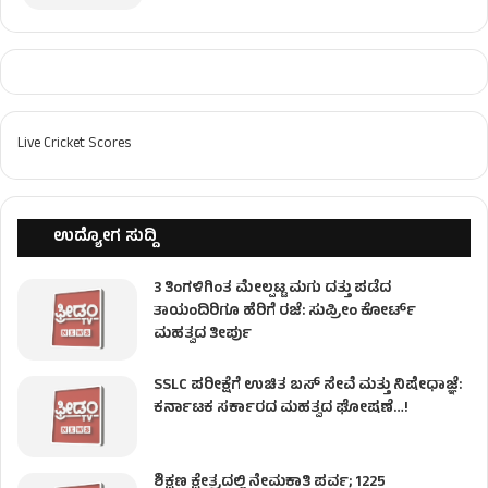
Live Cricket Scores
ಉದ್ಯೋಗ ಸುದ್ದಿ
3 ತಿಂಗಳಿಗಿಂತ ಮೇಲ್ಪಟ್ಟ ಮಗು ದತ್ತು ಪಡೆದ
ತಾಯಂದಿರಿಗೂ ಹೆರಿಗೆ ರಜೆ: ಸುಪ್ರೀಂ ಕೋರ್ಟ್
ಮಹತ್ವದ ತೀರ್ಪು
SSLC ಪರೀಕ್ಷೆಗೆ ಉಚಿತ ಬಸ್ ಸೇವೆ ಮತ್ತು ನಿಷೇಧಾಜ್ಞೆ:
ಕರ್ನಾಟಕ ಸರ್ಕಾರದ ಮಹತ್ವದ ಘೋಷಣೆ…!
ಶಿಕ್ಷಣ ಕ್ಷೇತ್ರದಲ್ಲಿ ನೇಮಕಾತಿ ಪರ್ವ; 1225