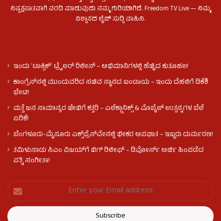
ನಿಷ್ಪಕ್ಷಪಾತವಾಗಿ ವರದಿ ಮಾಡುವುದು ನಮ್ಮ ಗುರಿಯಾಗಿದೆ. Freedom TV Live — ನಿಮ್ಮ
ವಿಶ್ವಾಸದ ಲೈವ್ ಸುದ್ದಿ ವಾಹಿನಿ.
ಇಂದು ʻಟಾಕ್ಸಿಕ್ʼ ಟ್ರೈಲರ್ ರಿಲೀಸ್‌ – ಅಭಿಮಾನಿಗಳಲ್ಲಿ ಹೆಚ್ಚಿದ ಕುತೂಹಲ!
ಕಾಂಗ್ರೆಸ್​ನಲ್ಲಿ ಮುಂದುವರಿದ ಸಚಿವ ಸ್ಥಾನದ ಬಂಡಾಯ – ಇಂದು ದೆಹಲಿಗೆ ಡಿಕೆಶಿ
ಭೇಟಿ!
ಮತ್ತೆ ಜನ ಸಾಮಾನ್ಯರ ಜೇಬಿಗೆ ಕತ್ತರಿ – ಎಲೆಕ್ಟ್ರಾನಿಕ್ಸ್ & ಮೊಬೈಲ್ ಉತ್ಪನ್ನಗಳ ಬೆಲೆ
ಏರಿಕೆ!
ಬೆಂಗಳೂರು-ಮೈಸೂರು ಎಕ್ಸ್‌ಪ್ರೆಸ್‌ವೇನಲ್ಲಿ ಭೀಕರ ಅಪಘಾತ – ಇಬ್ಬರು ದುರ್ಮರಣ!
ತಮಿಳುನಾಡು ಸಿಎಂ ವಿಜಯ್‌ಗೆ ಬಿಗ್ ರಿಲೀಫ್ – ಡಿವೋರ್ಸ್ ಅರ್ಜಿ ಹಿಂಪಡೆದ
ಪತ್ನಿ ಸಂಗೀತಾ!