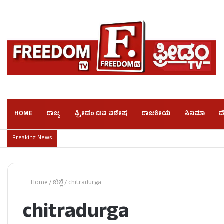
HOME
ರಾಜ್ಯ
ಫ್ರೀಡಂ ಟಿವಿ ವಿಶೇಷ
ರಾಜಕೀಯ
ಸಿನಿಮಾ
ದ
Breaking News
Home
/
ಜಿಲ್ಲೆ
/
chitradurga
chitradurga