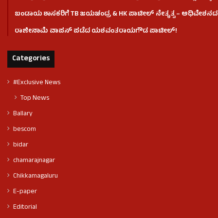
ಬಂಡಾಯ ಶಾಸಕರಿಗೆ TB ಜಯಚಂದ್ರ & HK ಪಾಟೀಲ್ ನೇತೃತ್ವ – ಅಧಿವೇಶನದಲ್ಲಿ
ರಾಜೀನಾಮೆ ವಾಪಸ್ ಪಡೆದ ಯಶವಂತರಾಯಗೌಡ ಪಾಟೀಲ್‌!
Categories
#Exclusive News
Top News
Ballary
bescom
bidar
chamarajnagar
Chikkamagaluru
E-paper
Editorial