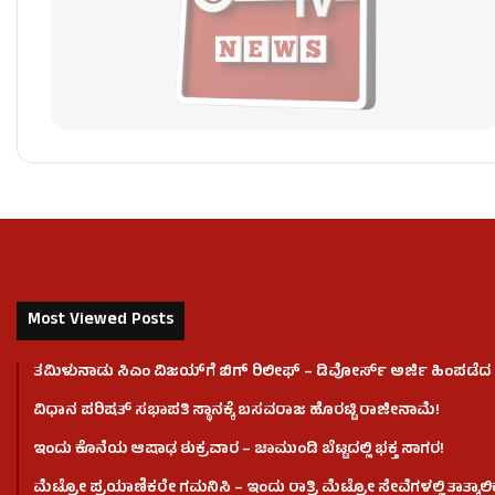
Most Viewed Posts
ತಮಿಳುನಾಡು ಸಿಎಂ ವಿಜಯ್‌ಗೆ ಬಿಗ್ ರಿಲೀಫ್ – ಡಿವೋರ್ಸ್ ಅರ್ಜಿ ಹಿಂಪಡೆದ ಪ
ವಿಧಾನ ಪರಿಷತ್ ಸಭಾಪತಿ ಸ್ಥಾನಕ್ಕೆ ಬಸವರಾಜ ಹೊರಟ್ಟಿ ರಾಜೀನಾಮೆ!
ಇಂದು ಕೊನೆಯ ಆಷಾಢ ಶುಕ್ರವಾರ – ಚಾಮುಂಡಿ ಬೆಟ್ಟದಲ್ಲಿ ಭಕ್ತ ಸಾಗರ!
ಮೆಟ್ರೋ ಪ್ರಯಾಣಿಕರೇ ಗಮನಿಸಿ – ಇಂದು ರಾತ್ರಿ ಮೆಟ್ರೋ ಸೇವೆಗಳಲ್ಲಿ ತಾತ್ಕಾ