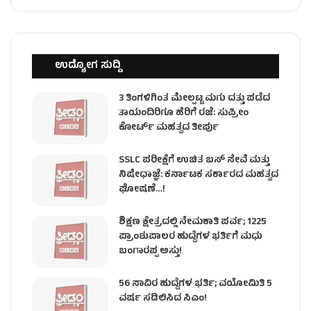
ಉದ್ಯೋಗ ಸುದ್ದಿ
3 ತಿಂಗಳಿಗಿಂತ ಮೇಲ್ಪಟ್ಟ ಮಗು ದತ್ತು ಪಡೆದ
ತಾಯಂದಿರಿಗೂ ಹೆರಿಗೆ ರಜೆ: ಸುಪ್ರೀಂ
ಕೋರ್ಟ್ ಮಹತ್ವದ ತೀರ್ಪು
SSLC ಪರೀಕ್ಷೆಗೆ ಉಚಿತ ಬಸ್ ಸೇವೆ ಮತ್ತು
ನಿಷೇಧಾಜ್ಞೆ: ಕರ್ನಾಟಕ ಸರ್ಕಾರದ ಮಹತ್ವದ
ಘೋಷಣೆ…!
ಶಿಕ್ಷಣ ಕ್ಷೇತ್ರದಲ್ಲಿ ನೇಮಕಾತಿ ಪರ್ವ; 1225
ಪ್ರಾಂಶುಪಾಲರ ಹುದ್ದೆಗಳ ಭರ್ತಿಗೆ ಮಧು
ಬಂಗಾರಪ್ಪ ಅಸ್ತು!
56 ಸಾವಿರ ಹುದ್ದೆಗಳ ಭರ್ತಿ; ವಯೋಮಿತಿ 5
ವರ್ಷ ಸಡಿಲಿಸಿದ ಸಿಎಂ!