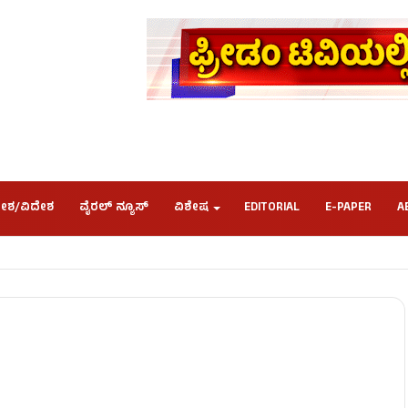
ೇಶ/ವಿದೇಶ
ವೈರಲ್ ನ್ಯೂಸ್
ವಿಶೇಷ
EDITORIAL
E-PAPER
A