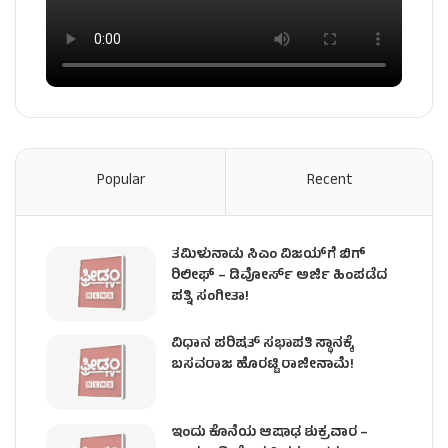
Popular
Recent
ತಮಿಳುನಾಡು ಸಿಎಂ ವಿಜಯ್‌ಗೆ ಬಿಗ್
ರಿಲೀಫ್ – ಡಿವೋರ್ಸ್ ಅರ್ಜಿ ಹಿಂಪಡೆದ
ಪತ್ನಿ ಸಂಗೀತಾ!
ವಿಧಾನ ಪರಿಷತ್ ಸಭಾಪತಿ ಸ್ಥಾನಕ್ಕೆ
ಬಸವರಾಜ ಹೊರಟ್ಟಿ ರಾಜೀನಾಮೆ!
ಇಂದು ಕೊನೆಯ ಆಷಾಢ ಶುಕ್ರವಾರ –