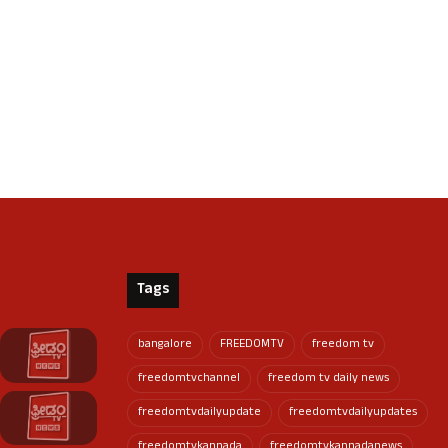
Tags
bangalore
FREEDOMTV
freedom tv
freedomtvchannel
freedom tv daily news
freedomtvdailyupdate
freedomtvdailyupdates
freedomtvkannada
freedomtvkannadanews