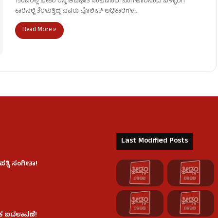
150ಎರಲ್ಲಿ ಭೀಕರ ರಸ್ತೆ ಅಪಘಾತ ಸಂಭವಿಸಿದೆ. ಬೆಂಗಳೂರಿನಿಂದ ಬಳ್ಳಾರಿಗೆ
ಕಾರಿನಲ್ಲಿ ತೆರಳುತ್ತಿದ್ದ ಐವರು ಪೊಲೀಸ್ ಅಧಿಕಾರಿಗಳ…
Read More »
Last Modified Posts
ತ್ನಿ ಸಂಗೀತಾ!
ಲಿಕ ಬದಲಾವಣೆ!