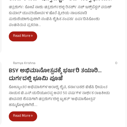
ಚಿತ್ರದುರ್ಗ: ಕೋಟೆ ನಾಡು ಚಿತ್ರದುರ್ಗದಲ್ಲಿ ರಿಸರ್ವ್ ಸಬ್ ಇನ್ಸ್‌ಪೆಕ್ಟರ್ ವರುಣ್
ಕುಮಾರ್ ಯುವತಿಯೋರ್ವಳ ಜೊತೆ ಪ್ರೀತಿಯ ನಾಟಕವಾಡಿ
ಮದುವೆಯಾಗುವುದಾಗಿ ನಂಬಿಸಿ ದೈಹಿಕ ಸಂಪರ್ಕ ಏರ್ಪಡಿಸಿಕೊಂಡು
ವಂಚಿಸಿರುವ ಪ್ರಕರಣ…
Read More »
Ramya Krishna
0
BSY ಅಭಿಮಾನೋತ್ಸವಕ್ಕೆ ಭರ್ಜರಿ ತಯಾರಿ​…
ದುರ್ಗದಲ್ಲಿ ಭೂಮಿ ಪೂಜೆ
ಕೋಟ್ಯಾಂತರ ಅಭಿಮಾನಿಗಳ ಆರಾಧ್ಯ ದೈವ, ಕರ್ನಾಟಕದ ಬಿಜೆಪಿ ಧೀಮಂತ
ನಾಯಕ ಬಿ.ಎಸ್.ಯಡಿಯೂರಪ್ಪ ಅವರ 50 ವರ್ಷಗಳ ಸಾರ್ಥಕ ರಾಜಕೀಯ
ಜೀವನದ ನೆನಪಿಗಾಗಿ ಚಿತ್ರದುರ್ಗದಲ್ಲಿ ಬೃಹತ್ ‘ಅಭಿಮಾನೋತ್ಸವ’
ಹಮ್ಮಿಕೊಳ್ಳಲಾಗಿದೆ.…
Read More »