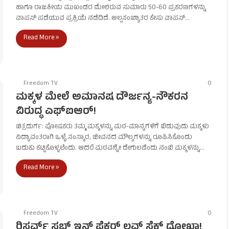
ಹಾಗೂ ರಾಜಕೀಯ ಮುಖಂಡರ ಮೇಲಿರುವ ಸುಮಾರು 50-60 ಪ್ರಕರಣಗಳನ್ನು
ವಾಪಸ್ ಪಡೆಯುವ ಪ್ರಕ್ರಿಯೆ ನಡೆದಿದೆ. ಅಲ್ಪಸಂಖ್ಯಾತರ ಕೇಸು ವಾಪಸ್…
Read More »
Freedom TV
0
ಮಕ್ಕಳ ಮೇಲೆ ಅಮಾನಷ ದೌರ್ಜನ್ಯ-ನೌಕರನ
ವಿರುದ್ಧ ಎಫ್‌ಐಆರ್!
ಚಿತ್ರದುರ್ಗ: ಪೋಷಕರು ತಮ್ಮ ಮಕ್ಕಳನ್ನು ಮಠ-ಮಾನ್ಯಗಳಿಗೆ ಬಿಡುವುದು ಮಕ್ಕಳು
ವಿದ್ಯಾವಂತರಾಗಿ ಒಳ್ಳೆ ಸಂಸ್ಕಾರ, ಜೀವನದ ಮೌಲ್ಯಗಳನ್ನು ರೂಪಿಸಿಕೊಂಡು
ಬದುಕು ಕಟ್ಟಿಕೊಳ್ಳಲೆಂದು. ಆದರೆ ಮಠವನ್ನೇ ದೇಗುಲವೆಂದು ನಂಬಿ ಮಕ್ಕಳನ್ನು…
Read More »
Freedom TV
0
ರಿಸರ್ವ್ ಸಬ್ ಇನ್ಸ್ ಪೆಕ್ಟರ್ ಲವ್ ಸೆಕ್ಸ್ ಧೋಖಾ!