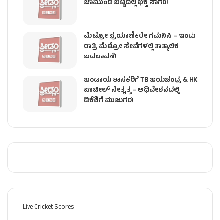
ಚಾಮುಂಡಿ ಬೆಟ್ಟದಲ್ಲಿ ಭಕ್ತ ಸಾಗರ!
ಮೆಟ್ರೋ ಪ್ರಯಾಣಿಕರೇ ಗಮನಿಸಿ – ಇಂದು
ರಾತ್ರಿ ಮೆಟ್ರೋ ಸೇವೆಗಳಲ್ಲಿ ತಾತ್ಕಾಲಿಕ
ಬದಲಾವಣೆ!
ಬಂಡಾಯ ಶಾಸಕರಿಗೆ TB ಜಯಚಂದ್ರ & HK
ಪಾಟೀಲ್ ನೇತೃತ್ವ – ಅಧಿವೇಶನದಲ್ಲಿ
ಡಿಕೆಶಿಗೆ ಮುಜುಗರ!
Live Cricket Scores