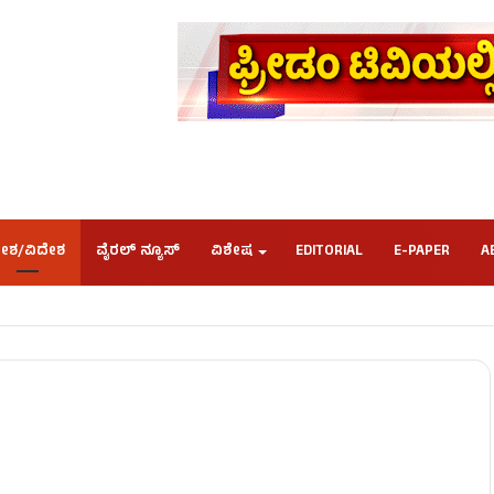
ೇಶ/ವಿದೇಶ
ವೈರಲ್ ನ್ಯೂಸ್
ವಿಶೇಷ
EDITORIAL
E-PAPER
A