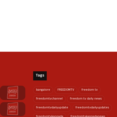
Tags
bangalore
FREEDOMTV
freedom tv
freedomtvchannel
freedom tv daily news
freedomtvdailyupdate
freedomtvdailyupdates
freedomtvkannada
freedomtvkannadanews