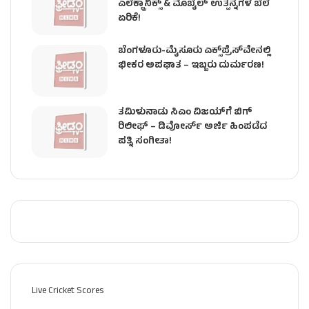
ಎಲೆಕ್ಟ್ರಾನಿಕ್ಸ್ & ಮೊಬೈಲ್ ಉತ್ಪನ್ನಗಳ ಬೆಲೆ
ಏರಿಕೆ!
ಬೆಂಗಳೂರು-ಮೈಸೂರು ಎಕ್ಸ್‌ಪ್ರೆಸ್‌ವೇನಲ್ಲಿ
ಭೀಕರ ಅಪಘಾತ – ಇಬ್ಬರು ದುರ್ಮರಣ!
ತಮಿಳುನಾಡು ಸಿಎಂ ವಿಜಯ್‌ಗೆ ಬಿಗ್
ರಿಲೀಫ್ – ಡಿವೋರ್ಸ್ ಅರ್ಜಿ ಹಿಂಪಡೆದ
ಪತ್ನಿ ಸಂಗೀತಾ!
Live Cricket Scores