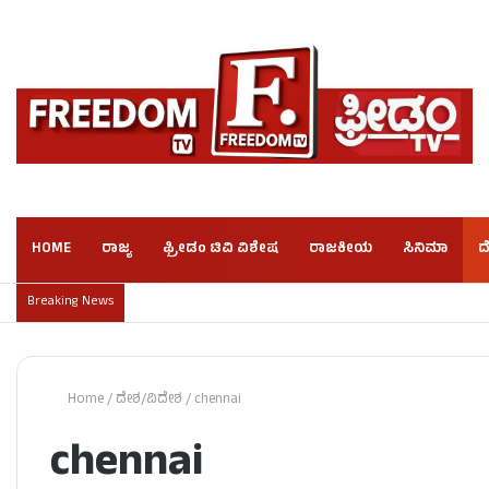
HOME
ರಾಜ್ಯ
ಫ್ರೀಡಂ ಟಿವಿ ವಿಶೇಷ
ರಾಜಕೀಯ
ಸಿನಿಮಾ
ದ
Breaking News
Home
/
ದೇಶ/ವಿದೇಶ
/
chennai
chennai