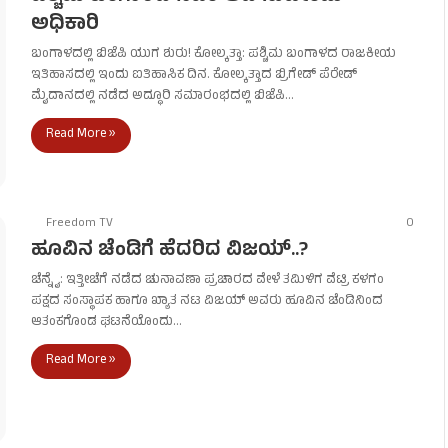
ಅಧಿಕಾರಿ
ಬಂಗಾಳದಲ್ಲಿ ಬಿಜೆಪಿ ಯುಗ ಶುರು! ಕೋಲ್ಕತ್ತಾ: ಪಶ್ಚಿಮ ಬಂಗಾಳದ ರಾಜಕೀಯ
ಇತಿಹಾಸದಲ್ಲಿ ಇಂದು ಐತಿಹಾಸಿಕ ದಿನ. ಕೋಲ್ಕತ್ತಾದ ಬ್ರಿಗೇಡ್ ಪೆರೇಡ್
ಮೈದಾನದಲ್ಲಿ ನಡೆದ ಅದ್ಧೂರಿ ಸಮಾರಂಭದಲ್ಲಿ ಬಿಜೆಪಿ…
Read More »
Freedom TV
0
ಹೂವಿನ ಚೆಂಡಿಗೆ ಹೆದರಿದ ವಿಜಯ್..?
ಚೆನ್ನೈ: ಇತ್ತೀಚೆಗೆ ನಡೆದ ಚುನಾವಣಾ ಪ್ರಚಾರದ ವೇಳೆ ತಮಿಳಿಗ ವೆಟ್ರಿ ಕಳಗಂ
ಪಕ್ಷದ ಸಂಸ್ಥಾಪಕ ಹಾಗೂ ಖ್ಯಾತ ನಟ ವಿಜಯ್ ಅವರು ಹೂವಿನ ಚೆಂಡಿನಿಂದ
ಆತಂಕಗೊಂಡ ಘಟನೆಯೊಂದು…
Read More »