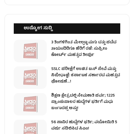
ಉದ್ಯೋಗ ಸುದ್ದಿ
3 ತಿಂಗಳಿಗಿಂತ ಮೇಲ್ಪಟ್ಟ ಮಗು ದತ್ತು ಪಡೆದ
ತಾಯಂದಿರಿಗೂ ಹೆರಿಗೆ ರಜೆ: ಸುಪ್ರೀಂ
ಕೋರ್ಟ್ ಮಹತ್ವದ ತೀರ್ಪು
SSLC ಪರೀಕ್ಷೆಗೆ ಉಚಿತ ಬಸ್ ಸೇವೆ ಮತ್ತು
ನಿಷೇಧಾಜ್ಞೆ: ಕರ್ನಾಟಕ ಸರ್ಕಾರದ ಮಹತ್ವದ
ಘೋಷಣೆ…!
ಶಿಕ್ಷಣ ಕ್ಷೇತ್ರದಲ್ಲಿ ನೇಮಕಾತಿ ಪರ್ವ; 1225
ಪ್ರಾಂಶುಪಾಲರ ಹುದ್ದೆಗಳ ಭರ್ತಿಗೆ ಮಧು
ಬಂಗಾರಪ್ಪ ಅಸ್ತು!
56 ಸಾವಿರ ಹುದ್ದೆಗಳ ಭರ್ತಿ; ವಯೋಮಿತಿ 5
ವರ್ಷ ಸಡಿಲಿಸಿದ ಸಿಎಂ!