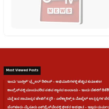
Most Viewed Posts
ಇಂದು ʻಟಾಕ್ಸಿಕ್ʼ ಟ್ರೈಲರ್ ರಿಲೀಸ್‌ – ಅಭಿಮಾನಿಗಳಲ್ಲಿ ಹೆಚ್ಚಿದ ಕುತೂಹಲ!
ಕಾಂಗ್ರೆಸ್​ನಲ್ಲಿ ಮುಂದುವರಿದ ಸಚಿವ ಸ್ಥಾನದ ಬಂಡಾಯ – ಇಂದು ದೆಹಲಿಗೆ ಡಿಕೆಶಿ
ಮತ್ತೆ ಜನ ಸಾಮಾನ್ಯರ ಜೇಬಿಗೆ ಕತ್ತರಿ – ಎಲೆಕ್ಟ್ರಾನಿಕ್ಸ್ & ಮೊಬೈಲ್ ಉತ್ಪನ್ನಗಳ ಬೆಲೆ
ಬೆಂಗಳೂರು-ಮೈಸೂರು ಎಕ್ಸ್‌ಪ್ರೆಸ್‌ವೇನಲ್ಲಿ ಭೀಕರ ಅಪಘಾತ – ಇಬ್ಬರು ದುರ್ಮ