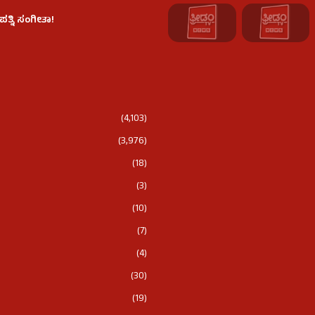
ತ್ನಿ ಸಂಗೀತಾ!
(4,103)
(3,976)
(18)
(3)
(10)
(7)
(4)
(30)
(19)