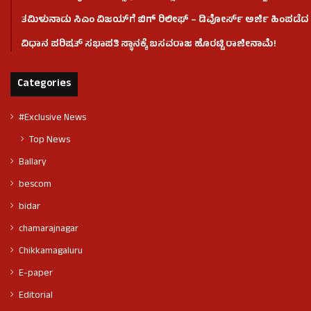
ತಮಿಳುನಾಡು ಸಿಎಂ ವಿಜಯ್‌ಗೆ ಬಿಗ್ ರಿಲೀಫ್ – ಡಿವೋರ್ಸ್ ಅರ್ಜಿ ಹಿಂಪಡೆದ ಪ
ವಿಧಾನ ಪರಿಷತ್ ಸಭಾಪತಿ ಸ್ಥಾನಕ್ಕೆ ಬಸವರಾಜ ಹೊರಟ್ಟಿ ರಾಜೀನಾಮೆ!
Categories
#Exclusive News
Top News
Ballary
bescom
bidar
chamarajnagar
Chikkamagaluru
E-paper
Editorial