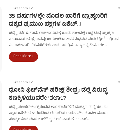
Freedom TV
0
35 ವರ್ಷಗಳಲ್ಲೇ ಮೊದಲ ಬಾರಿಗೆ ಬ್ರಾಹ್ಮಣರಿಗೆ
ದಕ್ಕದ ಪ್ರಮುಖ ಪಕ್ಷಗಳ ಟಿಕೆಟ್..!
ಚೆನ್ನೈ: ತಮಿಳುನಾಡು ರಾಜಕೀಯದಲ್ಲಿ ಒಂದು ಕಾಲದಲ್ಲಿ ಅಬ್ಬರಿಸಿದ್ದ ಬ್ರಾಹ್ಮಣ
ಸಮುದಾಯದ ಪ್ರಭಾವವು ಜಯಲಲಿತಾ ಅವರ ನಿಧನದ ನಂತರ ಕ್ಷೀಣಿಸುತ್ತಿರುವ
ಕುತೂಹಲಕಾರಿ ಬೆಳವಣಿಗೆಗಳು ಕಂಡುಬರುತ್ತಿವೆ. ರಾಜ್ಯದಲ್ಲಿ ಕೇವಲ ಶೇ.…
Read More »
Freedom TV
0
ಧೋನಿ ಫಿಟ್‌ನೆಸ್ ಪರೀಕ್ಷೆ ಶೀಘ್ರ; ಡೆಲ್ಲಿ ವಿರುದ್ಧ
ಕಣಕ್ಕಿಳಿಯುವರೇ ‘ತಲಾ’..?
ಚೆನ್ನೈ ಸೂಪರ್ ಕಿಂಗ್ಸ್ ತಂಡದ ಅಭಿಮಾನಿಗಳಿಗೆ ಮಹತ್ವದ ಸುದ್ದಿಯೊಂದು,
ಸ್ನಾಯುಸೆಳೆತದ ಕಾರಣದಿಂದ ಈ ಬಾರಿಯ ಐಪಿಎಲ್‌ನ ಮೊದಲ ಮೂರು
ಪಂದ್ಯಗಳಿಂದ ದೂರ ಉಳಿದಿದ್ದ ಮಾಜಿ ನಾಯಕ ಎಂ.ಎಸ್.…