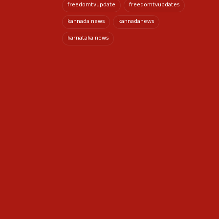
freedomtvupdate
freedomtvupdates
kannada news
kannadanews
karnataka news