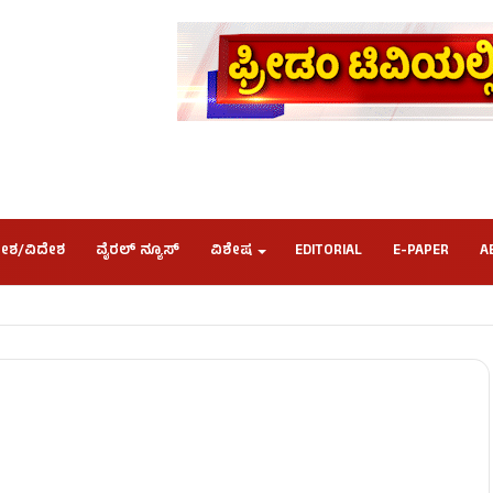
ೇಶ/ವಿದೇಶ
ವೈರಲ್ ನ್ಯೂಸ್
ವಿಶೇಷ
EDITORIAL
E-PAPER
A