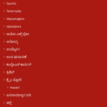
Sports
Tamil nadu
VIjayanagara
vijayapura
ಆಟೋ ಎಕ್ಸ್ ಪೋ
ಆರೋಗ್ಯ
ಉದ್ಯೋಗ
ಉಪ ಚುನಾವಣೆ
ಕಂಪ್ಲೇಂಟ್ ಕಾರ್ನರ್
ಕ್ರಿಕೆಟ್
ಕ್ರೈಂ ಸ್ಟೋರಿ
Haveri
ಜನಸಾಮಾನ್ಯರ ದನಿ
ಜಿಲ್ಲೆ