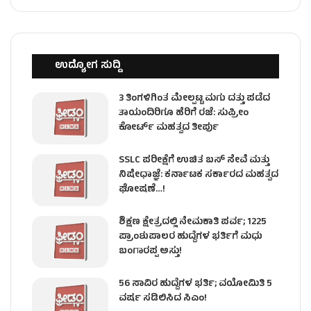
ಉದ್ಯೋಗ ಸುದ್ದಿ
3 ತಿಂಗಳಿಗಿಂತ ಮೇಲ್ಪಟ್ಟ ಮಗು ದತ್ತು ಪಡೆದ
ತಾಯಂದಿರಿಗೂ ಹೆರಿಗೆ ರಜೆ: ಸುಪ್ರೀಂ
ಕೋರ್ಟ್ ಮಹತ್ವದ ತೀರ್ಪು
SSLC ಪರೀಕ್ಷೆಗೆ ಉಚಿತ ಬಸ್ ಸೇವೆ ಮತ್ತು
ನಿಷೇಧಾಜ್ಞೆ: ಕರ್ನಾಟಕ ಸರ್ಕಾರದ ಮಹತ್ವದ
ಘೋಷಣೆ…!
ಶಿಕ್ಷಣ ಕ್ಷೇತ್ರದಲ್ಲಿ ನೇಮಕಾತಿ ಪರ್ವ; 1225
ಪ್ರಾಂಶುಪಾಲರ ಹುದ್ದೆಗಳ ಭರ್ತಿಗೆ ಮಧು
ಬಂಗಾರಪ್ಪ ಅಸ್ತು!
56 ಸಾವಿರ ಹುದ್ದೆಗಳ ಭರ್ತಿ; ವಯೋಮಿತಿ 5
ವರ್ಷ ಸಡಿಲಿಸಿದ ಸಿಎಂ!