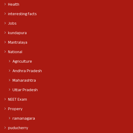
Health
interesting facts
Jobs
kundapura
Mantralaya
National
Agriculture
Andhra Pradesh
Maharashtra
Uttar Pradesh
NEET Exam
Propery
ramanagara
puducherry