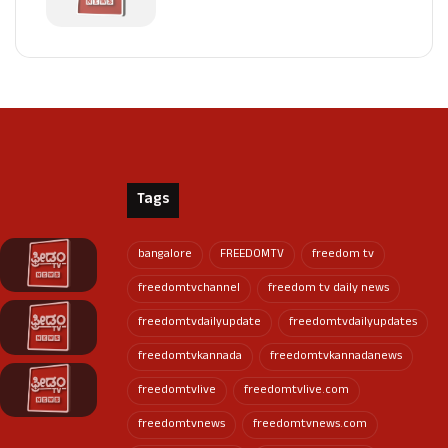
Tags
bangalore
FREEDOMTV
freedom tv
freedomtvchannel
freedom tv daily news
freedomtvdailyupdate
freedomtvdailyupdates
freedomtvkannada
freedomtvkannadanews
freedomtvlive
freedomtvlive.com
freedomtvnews
freedomtvnews.com