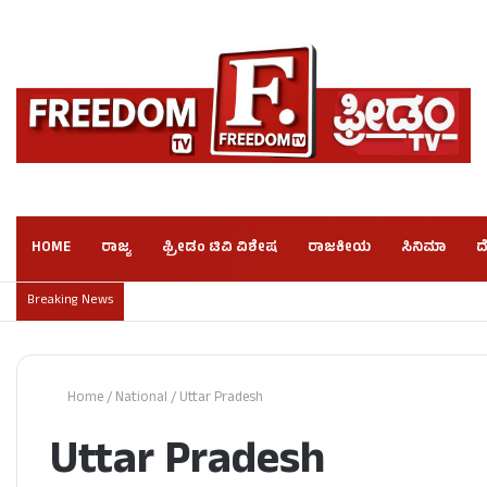
HOME
ರಾಜ್ಯ
ಫ್ರೀಡಂ ಟಿವಿ ವಿಶೇಷ
ರಾಜಕೀಯ
ಸಿನಿಮಾ
ದ
Breaking News
Home
/
National
/
Uttar Pradesh
Uttar Pradesh