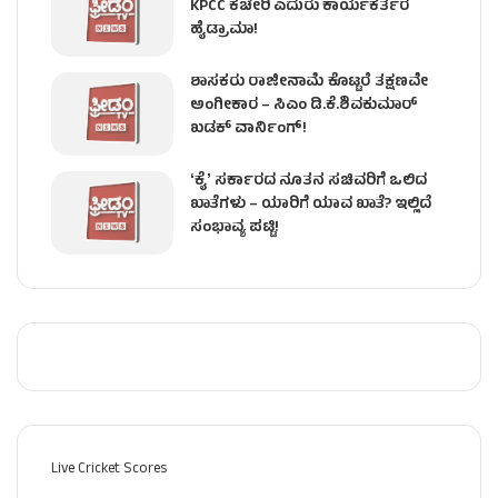
KPCC ಕಚೇರಿ ಎದುರು ಕಾರ್ಯಕರ್ತರ
ಹೈಡ್ರಾಮಾ!
ಶಾಸಕರು ರಾಜೀನಾಮೆ ಕೊಟ್ಟರೆ ತಕ್ಷಣವೇ
ಅಂಗೀಕಾರ – ಸಿಎಂ ಡಿ.ಕೆ.ಶಿವಕುಮಾರ್
ಖಡಕ್ ವಾರ್ನಿಂಗ್!
ʻಕೈʼ ಸರ್ಕಾರದ ನೂತನ ಸಚಿವರಿಗೆ ಒಲಿದ
ಖಾತೆಗಳು – ಯಾರಿಗೆ ಯಾವ ಖಾತೆ? ಇಲ್ಲಿದೆ
ಸಂಭಾವ್ಯ ಪಟ್ಟಿ!
Live Cricket Scores