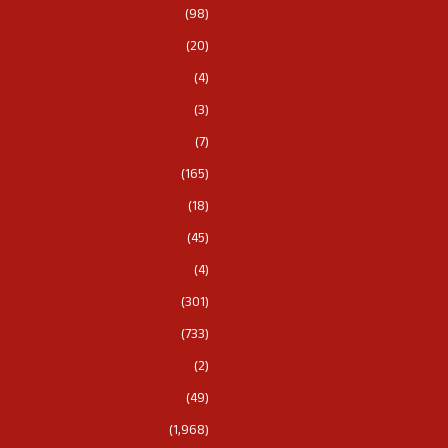
(98)
(20)
(4)
(3)
(7)
(165)
(18)
(45)
(4)
(301)
(733)
(2)
(49)
(1,968)