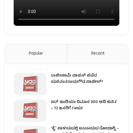
Popular
Recent
ರಾಜೀನಾಮೆ ವಾಪಸ್ ಪಡೆದ
ಯಶವಂತರಾಯಗೌಡ ಪಾಟೀಲ್‌!
ಏರ್ ಇಂಡಿಯಾ ವಿಮಾನ 300 ಅಡಿ ಕುಸಿತ
– 12 ಜನರಿಗೆ ಗಾಯ!
ʻಕೈʼ​ ಪಾಳಯದಲ್ಲಿ ಬಂಡಾಯದ ರೋಷಾಗ್ನಿ –