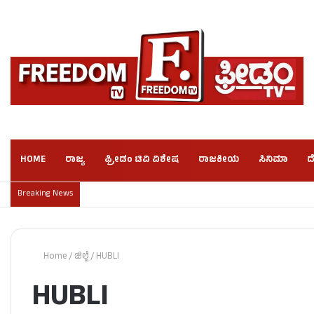
HOME
ರಾಜ್ಯ
ಫ್ರೀಡಂ ಟಿವಿ ವಿಶೇಷ
ರಾಜಕೀಯ
ಸಿನಿಮಾ
ದ
Breaking News
Home
/
ಜಿಲ್ಲೆ
/
HUBLI
HUBLI