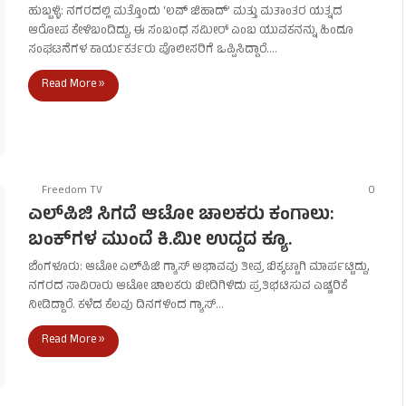
ಹುಬ್ಬಳ್ಳಿ: ನಗರದಲ್ಲಿ ಮತ್ತೊಂದು ‘ಲವ್ ಜಿಹಾದ್’ ಮತ್ತು ಮತಾಂತರ ಯತ್ನದ
ಆರೋಪ ಕೇಳಿಬಂದಿದ್ದು, ಈ ಸಂಬಂಧ ಸಮೀರ್ ಎಂಬ ಯುವಕನನ್ನು ಹಿಂದೂ
ಸಂಘಟನೆಗಳ ಕಾರ್ಯಕರ್ತರು ಪೊಲೀಸರಿಗೆ ಒಪ್ಪಿಸಿದ್ದಾರೆ.…
Read More »
Freedom TV
0
ಎಲ್‌ಪಿಜಿ ಸಿಗದೆ ಆಟೋ ಚಾಲಕರು ಕಂಗಾಲು:
ಬಂಕ್‌ಗಳ ಮುಂದೆ ಕಿ.ಮೀ ಉದ್ದದ ಕ್ಯೂ.
ಬೆಂಗಳೂರು: ಆಟೋ ಎಲ್‌ಪಿಜಿ ಗ್ಯಾಸ್ ಅಭಾವವು ತೀವ್ರ ಬಿಕ್ಕಟ್ಟಾಗಿ ಮಾರ್ಪಟ್ಟಿದ್ದು,
ನಗರದ ಸಾವಿರಾರು ಆಟೋ ಚಾಲಕರು ಬೀದಿಗಿಳಿದು ಪ್ರತಿಭಟಿಸುವ ಎಚ್ಚರಿಕೆ
ನೀಡಿದ್ದಾರೆ. ಕಳೆದ ಕೆಲವು ದಿನಗಳಿಂದ ಗ್ಯಾಸ್…
Read More »