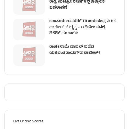
ರಾತ್ರಿ ಮೆಟ್ರೋ ಸೇವೆಗಳಲ್ಲಿ ತಾತ್ಕಾಲಿಕ
ಬದಲಾವಣೆ!
ಬಂಡಾಯ ಶಾಸಕರಿಗೆ TB ಜಯಚಂದ್ರ & HK
ಪಾಟೀಲ್ ನೇತೃತ್ವ – ಅಧಿವೇಶನದಲ್ಲಿ
ಡಿಕೆಶಿಗೆ ಮುಜುಗರ!
ರಾಜೀನಾಮೆ ವಾಪಸ್ ಪಡೆದ
ಯಶವಂತರಾಯಗೌಡ ಪಾಟೀಲ್‌!
Live Cricket Scores