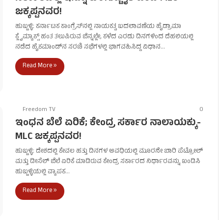
ಜಕ್ಕಪ್ಪನವರ!
ಹುಬ್ಬಳ್ಳಿ: ಕರ್ನಾಟಕ ಕಾಂಗ್ರೆಸ್‌ನಲ್ಲಿ ನಾಯಕತ್ವ ಬದಲಾವಣೆಯ ಹೈಡ್ರಾಮಾ
ಕ್ಲೈಮ್ಯಾಕ್ಸ್ ಹಂತ ತಲುಪಿರುವ ಬೆನ್ನಲ್ಲೇ, ಕಳೆದ ಎರಡು ದಿನಗಳಿಂದ ದೆಹಲಿಯಲ್ಲಿ
ನಡೆದ ಹೈಕಮಾಂಡ್‌ನ ಸರಣಿ ಸಭೆಗಳಲ್ಲಿ ಭಾಗವಹಿಸಿದ್ದ ವಿಧಾನ…
Read More »
Freedom TV
0
ಇಂಧನ ಬೆಲೆ ಏರಿಕೆ; ಕೇಂದ್ರ ಸರ್ಕಾರ ನಾಲಾಯಕ್ಕು-
MLC ಜಕ್ಕಪ್ಪನವರ!
ಹುಬ್ಬಳ್ಳಿ: ದೇಶದಲ್ಲಿ ಕೇವಲ ಹತ್ತು ದಿನಗಳ ಅವಧಿಯಲ್ಲಿ ಮೂರನೇ ಬಾರಿ ಪೆಟ್ರೋಲ್
ಮತ್ತು ಡೀಸೆಲ್ ಬೆಲೆ ಏರಿಕೆ ಮಾಡಿರುವ ಕೇಂದ್ರ ಸರ್ಕಾರದ ನಿರ್ಧಾರವನ್ನು ಖಂಡಿಸಿ
ಹುಬ್ಬಳ್ಳಿಯಲ್ಲಿ ವ್ಯಾಪಕ…
Read More »