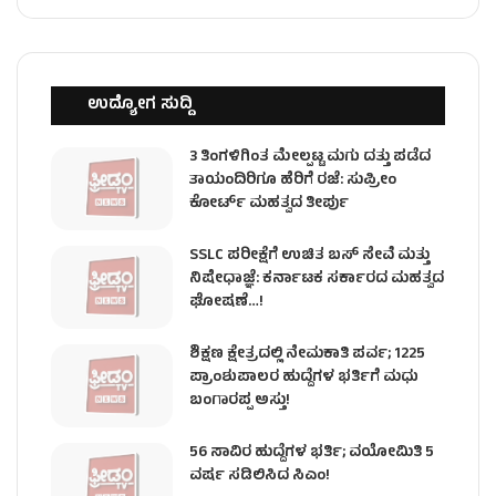
ಉದ್ಯೋಗ ಸುದ್ದಿ
3 ತಿಂಗಳಿಗಿಂತ ಮೇಲ್ಪಟ್ಟ ಮಗು ದತ್ತು ಪಡೆದ
ತಾಯಂದಿರಿಗೂ ಹೆರಿಗೆ ರಜೆ: ಸುಪ್ರೀಂ
ಕೋರ್ಟ್ ಮಹತ್ವದ ತೀರ್ಪು
SSLC ಪರೀಕ್ಷೆಗೆ ಉಚಿತ ಬಸ್ ಸೇವೆ ಮತ್ತು
ನಿಷೇಧಾಜ್ಞೆ: ಕರ್ನಾಟಕ ಸರ್ಕಾರದ ಮಹತ್ವದ
ಘೋಷಣೆ…!
ಶಿಕ್ಷಣ ಕ್ಷೇತ್ರದಲ್ಲಿ ನೇಮಕಾತಿ ಪರ್ವ; 1225
ಪ್ರಾಂಶುಪಾಲರ ಹುದ್ದೆಗಳ ಭರ್ತಿಗೆ ಮಧು
ಬಂಗಾರಪ್ಪ ಅಸ್ತು!
56 ಸಾವಿರ ಹುದ್ದೆಗಳ ಭರ್ತಿ; ವಯೋಮಿತಿ 5
ವರ್ಷ ಸಡಿಲಿಸಿದ ಸಿಎಂ!