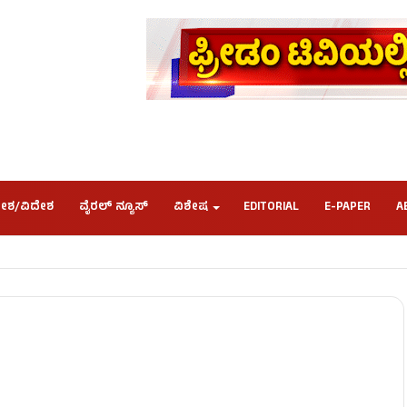
ೇಶ/ವಿದೇಶ
ವೈರಲ್ ನ್ಯೂಸ್
ವಿಶೇಷ
EDITORIAL
E-PAPER
A