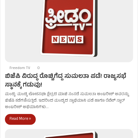
Freedom TV
0
ಬಿಜೆಪಿ ವಿರುದ್ಧ ರೊಚ್ಚಿಗೆದ್ದ ಸುಮಲತಾ ಪಡೆ! ರಾಜ್ಯಸಭೆ
ಸ್ಥಾನಕ್ಕೆ ಗಡುವು!
ಮಂಡ್ಯ: ಮಂಡ್ಯ ಲೋಕಸಭಾ ಕ್ಷೇತ್ರದ ಮಾಜಿ ಸಂಸದೆ ಸುಮಲತಾ ಅಂಬರೀಶ್ ಅವರನ್ನು
ಬಿಜೆಪಿ ಕಡೆಗಣಿಸುತ್ತಿದೆ. ಇದರಿಂದ ಮಂಡ್ಯದ ಸ್ವಾಭಿಮಾನಿ ಪಡೆ ಹಾಗೂ ರೆಬೆಲ್ ಸ್ಟಾರ್
ಅಂಬರೀಶ್ ಅಭಿಮಾನಿಗಳು…
Read More »