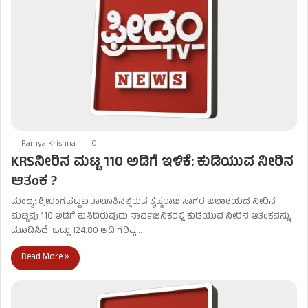
Ramya Krishna
0
KRSನೀರಿನ ಮಟ್ಟ 110 ಅಡಿಗೆ ಇಳಿಕೆ: ಕುಡಿಯುವ ನೀರಿನ
ಆತಂಕ ?
ಮಂಡ್ಯ: ಶ್ರೀರಂಗಪಟ್ಟಣ ತಾಲೂಕಿನಲ್ಲಿರುವ ಕೃಷ್ಣರಾಜ ಸಾಗರ ಜಲಾಶಯದ ನೀರಿನ
ಮಟ್ಟವು 110 ಅಡಿಗೆ ಕುಸಿದಿರುವುದು ಸಾರ್ವಜನಿಕರಲ್ಲಿ ಕುಡಿಯುವ ನೀರಿನ ಆತಂಕವನ್ನು
ಮೂಡಿಸಿದೆ. ಒಟ್ಟು 124.80 ಅಡಿ ಗರಿಷ್ಠ…
Read More »