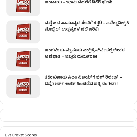
ಬಂಡಾಯ – ಇಂದು ದೆಹಲಿಗೆ ಡಿಕೆಶಿ ಭೇಟಿ!
ಮತ್ತೆ ಜನ ಸಾಮಾನ್ಯರ ಜೇಬಿಗೆ ಕತ್ತರಿ – ಎಲೆಕ್ಟ್ರಾನಿಕ್ಸ್ &
ಮೊಬೈಲ್ ಉತ್ಪನ್ನಗಳ ಬೆಲೆ ಏರಿಕೆ!
ಬೆಂಗಳೂರು-ಮೈಸೂರು ಎಕ್ಸ್‌ಪ್ರೆಸ್‌ವೇನಲ್ಲಿ ಭೀಕರ
ಅಪಘಾತ – ಇಬ್ಬರು ದುರ್ಮರಣ!
ತಮಿಳುನಾಡು ಸಿಎಂ ವಿಜಯ್‌ಗೆ ಬಿಗ್ ರಿಲೀಫ್ –
ಡಿವೋರ್ಸ್ ಅರ್ಜಿ ಹಿಂಪಡೆದ ಪತ್ನಿ ಸಂಗೀತಾ!
Live Cricket Scores