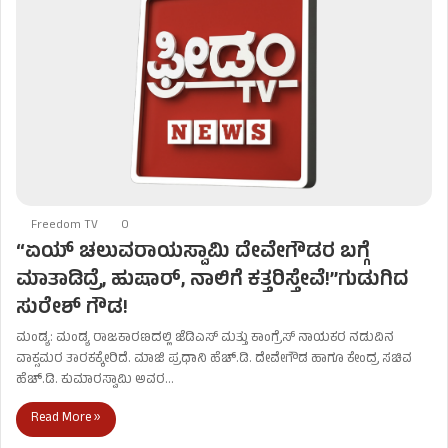
Freedom TV
0
“ಏಯ್ ಚಲುವರಾಯಸ್ವಾಮಿ ದೇವೇಗೌಡರ ಬಗ್ಗೆ
ಮಾತಾಡಿದ್ರೆ, ಹುಷಾರ್, ನಾಲಿಗೆ ಕತ್ತರಿಸ್ತೇವೆ!”ಗುಡುಗಿದ
ಸುರೇಶ್ ಗೌಡ!
ಮಂಡ್ಯ: ಮಂಡ್ಯ ರಾಜಕಾರಣದಲ್ಲಿ ಜೆಡಿಎಸ್ ಮತ್ತು ಕಾಂಗ್ರೆಸ್ ನಾಯಕರ ನಡುವಿನ
ವಾಕ್ಸಮರ ತಾರಕಕ್ಕೇರಿದೆ. ಮಾಜಿ ಪ್ರಧಾನಿ ಹೆಚ್.ಡಿ. ದೇವೇಗೌಡ ಹಾಗೂ ಕೇಂದ್ರ ಸಚಿವ
ಹೆಚ್.ಡಿ. ಕುಮಾರಸ್ವಾಮಿ ಅವರ…
Read More »