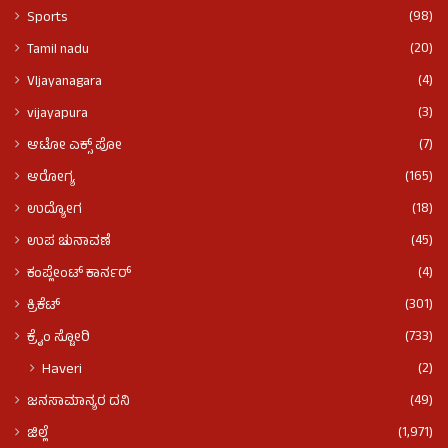
(98)
Sports
(20)
Tamil nadu
(4)
VIjayanagara
(3)
vijayapura
(7)
ಆಟೋ ಎಕ್ಸ್ ಪೋ
(165)
ಆರೋಗ್ಯ
(18)
ಉದ್ಯೋಗ
(45)
ಉಪ ಚುನಾವಣೆ
(4)
ಕಂಪ್ಲೇಂಟ್ ಕಾರ್ನರ್
(301)
ಕ್ರಿಕೆಟ್
(733)
ಕ್ರೈಂ ಸ್ಟೋರಿ
(2)
Haveri
(49)
ಜನಸಾಮಾನ್ಯರ ದನಿ
(1,971)
ಜಿಲ್ಲೆ