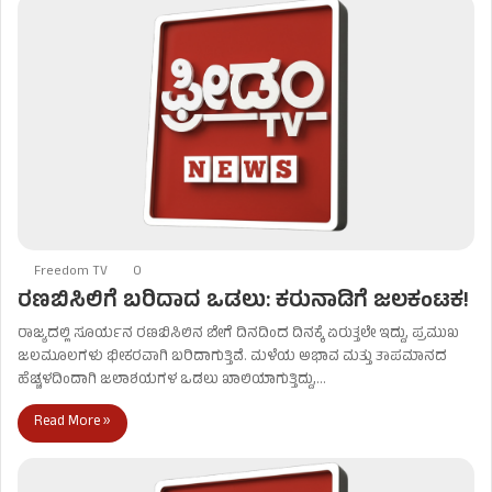
Freedom TV
0
ರಣಬಿಸಿಲಿಗೆ ಬರಿದಾದ ಒಡಲು: ಕರುನಾಡಿಗೆ ಜಲಕಂಟಕ!
ರಾಜ್ಯದಲ್ಲಿ ಸೂರ್ಯನ ರಣಬಿಸಿಲಿನ ಬೇಗೆ ದಿನದಿಂದ ದಿನಕ್ಕೆ ಏರುತ್ತಲೇ ಇದ್ದು, ಪ್ರಮುಖ
ಜಲಮೂಲಗಳು ಭೀಕರವಾಗಿ ಬರಿದಾಗುತ್ತಿವೆ. ಮಳೆಯ ಅಭಾವ ಮತ್ತು ತಾಪಮಾನದ
ಹೆಚ್ಚಳದಿಂದಾಗಿ ಜಲಾಶಯಗಳ ಒಡಲು ಖಾಲಿಯಾಗುತ್ತಿದ್ದು,…
Read More »