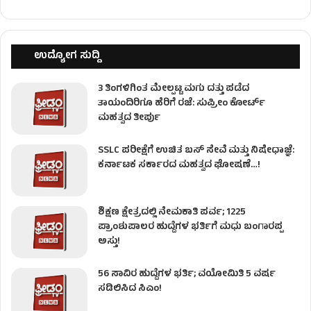
ಉದ್ಯೋಗ ಸುದ್ದಿ
3 ತಿಂಗಳಿಗಿಂತ ಮೇಲ್ಪಟ್ಟ ಮಗು ದತ್ತು ಪಡೆದ
ತಾಯಂದಿರಿಗೂ ಹೆರಿಗೆ ರಜೆ: ಸುಪ್ರೀಂ ಕೋರ್ಟ್
ಮಹತ್ವದ ತೀರ್ಪು
SSLC ಪರೀಕ್ಷೆಗೆ ಉಚಿತ ಬಸ್ ಸೇವೆ ಮತ್ತು ನಿಷೇಧಾಜ್ಞೆ:
ಕರ್ನಾಟಕ ಸರ್ಕಾರದ ಮಹತ್ವದ ಘೋಷಣೆ…!
ಶಿಕ್ಷಣ ಕ್ಷೇತ್ರದಲ್ಲಿ ನೇಮಕಾತಿ ಪರ್ವ; 1225
ಪ್ರಾಂಶುಪಾಲರ ಹುದ್ದೆಗಳ ಭರ್ತಿಗೆ ಮಧು ಬಂಗಾರಪ್ಪ
ಅಸ್ತು!
56 ಸಾವಿರ ಹುದ್ದೆಗಳ ಭರ್ತಿ; ವಯೋಮಿತಿ 5 ವರ್ಷ
ಸಡಿಲಿಸಿದ ಸಿಎಂ!