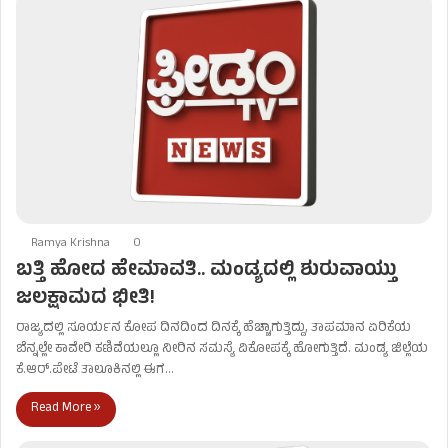
Ramya Krishna
0
ಬತ್ತಿ ಹೋದ ಹೇಮಾವತಿ.. ಮಂಡ್ಯದಲ್ಲಿ ಶುರುವಾಯ್ತು
ಜಲಕ್ಷಾಮದ ಭೀತಿ!
ರಾಜ್ಯದಲ್ಲಿ ಸೂರ್ಯನ ಕೋಪ ದಿನದಿಂದ ದಿನಕ್ಕೆ ಹೆಚ್ಚಾಗುತ್ತಿದ್ದು, ತಾಪಮಾನ ಏರಿಕೆಯ
ಬೆನ್ನಲ್ಲೇ ಕಾವೇರಿ ಕಣಿವೆಯಲ್ಲೂ ನೀರಿನ ಸಮಸ್ಯೆ ವಿಕೋಪಕ್ಕೆ ಹೋಗುತ್ತಿದೆ. ಮಂಡ್ಯ ಜಿಲ್ಲೆಯ
ಕೆ.ಆರ್.ಪೇಟೆ ತಾಲೂಕಿನಲ್ಲಿ ಈಗ…
Read More »