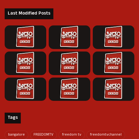
Last Modified Posts
Tags
bangalore
FREEDOMTV
freedom tv
freedomtvchannel