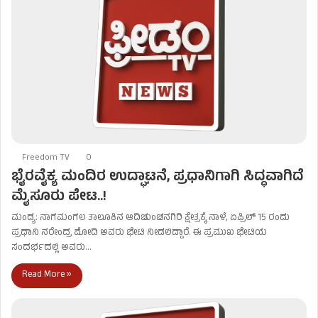
Freedom TV
0
ಭೈರವೈಕ್ಯ ಮಂದಿರ ಉದ್ಘಾಟನೆ, ಪ್ರಧಾನಿಗಾಗಿ ಸಿದ್ಧವಾಗಿದೆ
ಮೈಸೂರು ಪೇಟ..!
ಮಂಡ್ಯ: ನಾಗಮಂಗಲ ತಾಲೂಕಿನ ಆದಿಚುಂಚನಗಿರಿ ಕ್ಷೇತ್ರಕ್ಕೆ ನಾಳೆ, ಏಪ್ರಿಲ್ 15 ರಂದು
ಪ್ರಧಾನಿ ನರೇಂದ್ರ ಮೋದಿ ಅವರು ಭೇಟಿ ನೀಡಲಿದ್ದಾರೆ. ಈ ಪ್ರಮುಖ ಭೇಟಿಯ
ಸಂದರ್ಭದಲ್ಲಿ ಅವರು…
Read More »