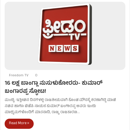
Freedom TV
0
16 ಲಕ್ಷ ಬಾಂಗ್ಲಾ ನುಸುಳುಕೋರರು- ಕುಮಾರ್
ಬಂಗಾರಪ್ಪ ಸ್ಫೋಟ!
ಮಂಡ್ಯ: ಇತ್ತೀಚಿನ ದಿನಗಳಲ್ಲಿ ರಾಜಕೀಯವಾಗಿ ಕೊಂಚ ಮೌನಕ್ಕೆ ಶರಣಾಗಿದ್ದ ಮಾಜಿ
ಸಚಿವ ಹಾಗೂ ಬಿಜೆಪಿ ನಾಯಕ ಕುಮಾರ್ ಬಂಗಾರಪ್ಪ ಅವರು ಇಂದು
ಮಾಧ್ಯಮಗಳೊಂದಿಗೆ ಮಾತನಾಡಿ, ರಾಜ್ಯ ರಾಜಕಾರಣ…
Read More »