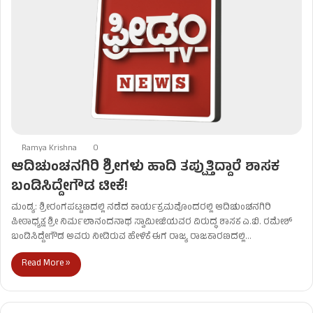
Ramya Krishna
0
ಆದಿಚುಂಚನಗಿರಿ ಶ್ರೀಗಳು ಹಾದಿ ತಪ್ಪುತ್ತಿದ್ದಾರೆ ಶಾಸಕ
ಬಂಡಿಸಿದ್ದೇಗೌಡ ಟೀಕೆ!
ಮಂಡ್ಯ: ಶ್ರೀರಂಗಪಟ್ಟಣದಲ್ಲಿ ನಡೆದ ಕಾರ್ಯಕ್ರಮವೊಂದರಲ್ಲಿ ಆದಿಚುಂಚನಗಿರಿ
ಪೀಠಾಧ್ಯಕ್ಷ ಶ್ರೀ ನಿರ್ಮಲಾನಂದನಾಥ ಸ್ವಾಮೀಜಿಯವರ ವಿರುದ್ಧ ಶಾಸಕ ಎ.ಬಿ. ರಮೇಶ್
ಬಂಡಿಸಿದ್ದೇಗೌಡ ಅವರು ನೀಡಿರುವ ಹೇಳಿಕೆ ಈಗ ರಾಜ್ಯ ರಾಜಕಾರಣದಲ್ಲಿ…
Read More »