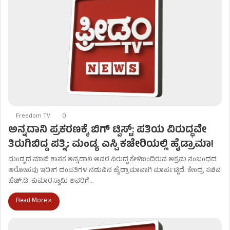
Freedom TV
0
ಅನ್ನದಾನಿ ಪ್ರಕರಣಕ್ಕೆ ಬಿಗ್ ಟ್ವಿಸ್ಟ್: ಪತಿಯ ವಿರುದ್ಧವೇ
ತಿರುಗಿಬಿದ್ದ ಪತ್ನಿ; ಮಂಡ್ಯ ಎಸ್ಪಿ ಕಚೇರಿಯಲ್ಲಿ ಹೈಡ್ರಾಮಾ!
ಮಂಡ್ಯದ ಮಾಜಿ ಶಾಸಕ ಅನ್ನದಾನಿ ಅವರ ವಿರುದ್ಧ ಕೇಳಿಬಂದಿರುವ ಅಕ್ರಮ ಸಂಬಂಧದ
ಆರೋಪವು ಇದೀಗ ದಂಪತಿಗಳ ನಡುವಿನ ಹೈಡ್ರಾಮಾವಾಗಿ ಮಾರ್ಪಟ್ಟಿದೆ. ಕೇಂದ್ರ ಸಚಿವ
ಹೆಚ್.ಡಿ. ಕುಮಾರಸ್ವಾಮಿ ಅವರಿಗೆ…
Read More »