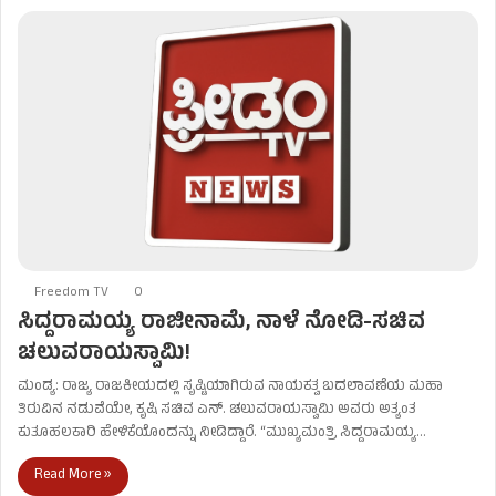
Freedom TV
0
ಸಿದ್ದರಾಮಯ್ಯ ರಾಜೀನಾಮೆ, ನಾಳೆ ನೋಡಿ-ಸಚಿವ
ಚಲುವರಾಯಸ್ವಾಮಿ!
ಮಂಡ್ಯ: ರಾಜ್ಯ ರಾಜಕೀಯದಲ್ಲಿ ಸೃಷ್ಟಿಯಾಗಿರುವ ನಾಯಕತ್ವ ಬದಲಾವಣೆಯ ಮಹಾ
ತಿರುವಿನ ನಡುವೆಯೇ, ಕೃಷಿ ಸಚಿವ ಎನ್. ಚಲುವರಾಯಸ್ವಾಮಿ ಅವರು ಅತ್ಯಂತ
ಕುತೂಹಲಕಾರಿ ಹೇಳಿಕೆಯೊಂದನ್ನು ನೀಡಿದ್ದಾರೆ. “ಮುಖ್ಯಮಂತ್ರಿ ಸಿದ್ದರಾಮಯ್ಯ…
Read More »