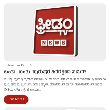
Freedom TV
0
ಬಂತು.. ಬಂತು ‘ಪುರುಷರ ಹಿತರಕ್ಷಣಾ ಸಮಿತಿ’!
ಮಂಡ್ಯ: ಪುರುಷ ಪ್ರಧಾನ ಸಮಾಜ ಎಂದು ಕರೆಯಲ್ಪಡುವ ಇಂದಿನ ದಿನಗಳಲ್ಲೂ ನೂರಾರು
ಪುರುಷರು ಮತ್ತು ಗಂಡಂದಿರು ತಮ್ಮ ಹೆಂಡತಿಯರಿಂದ ಹಾಗೂ ಮಹಿಳೆಯರಿಂದ ವಿವಿಧ
ರೀತಿಯ ದೌರ್ಜನ್ಯ, ಶೋಷಣೆಗೆ…
Read More »