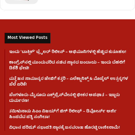
Most Viewed Posts
ಇಂದು ʻಟಾಕ್ಸಿಕ್ʼ ಟ್ರೈಲರ್ ರಿಲೀಸ್‌ – ಅಭಿಮಾನಿಗಳಲ್ಲಿ ಹೆಚ್ಚಿದ ಕುತೂಹಲ!
ಕಾಂಗ್ರೆಸ್​ನಲ್ಲಿ ಮುಂದುವರಿದ ಸಚಿವ ಸ್ಥಾನದ ಬಂಡಾಯ – ಇಂದು ದೆಹಲಿಗೆ
ಡಿಕೆಶಿ ಭೇಟಿ!
ಮತ್ತೆ ಜನ ಸಾಮಾನ್ಯರ ಜೇಬಿಗೆ ಕತ್ತರಿ – ಎಲೆಕ್ಟ್ರಾನಿಕ್ಸ್ & ಮೊಬೈಲ್ ಉತ್ಪನ್ನಗಳ
ಬೆಲೆ ಏರಿಕೆ!
ಬೆಂಗಳೂರು-ಮೈಸೂರು ಎಕ್ಸ್‌ಪ್ರೆಸ್‌ವೇನಲ್ಲಿ ಭೀಕರ ಅಪಘಾತ – ಇಬ್ಬರು
ದುರ್ಮರಣ!
ತಮಿಳುನಾಡು ಸಿಎಂ ವಿಜಯ್‌ಗೆ ಬಿಗ್ ರಿಲೀಫ್ – ಡಿವೋರ್ಸ್ ಅರ್ಜಿ
ಹಿಂಪಡೆದ ಪತ್ನಿ ಸಂಗೀತಾ!
ವಿಧಾನ ಪರಿಷತ್ ಸಭಾಪತಿ ಸ್ಥಾನಕ್ಕೆ ಬಸವರಾಜ ಹೊರಟ್ಟಿ ರಾಜೀನಾಮೆ!