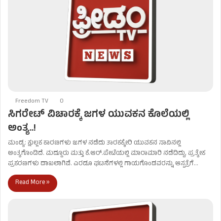
Freedom TV
0
ಸಿಗರೇಟ್ ವಿಚಾರಕ್ಕೆ ಜಗಳ ಯುವಕನ ಕೊಲೆಯಲ್ಲಿ
ಅಂತ್ಯ..!
ಮಂಡ್ಯ: ಕ್ಷುಲ್ಲಕ ಕಾರಣಗಳು ಜಗಳ ನಡೆದು ತಾರಕಕ್ಕೇರಿ ಯುವಕನ ಸಾವಿನಲ್ಲಿ
ಅಂತ್ಯಗೊಂಡಿದೆ. ಮದ್ದೂರು ಮತ್ತು ಕೆ.ಆರ್.ಪೇಟೆಯಲ್ಲಿ ಮಾರಾಮಾರಿ ನಡೆದಿದ್ದು, ಪ್ರತ್ಯೇಕ
ಪ್ರಕರಣಗಳು ದಾಖಲಾಗಿವೆ. ಎರಡೂ ಘಟನೆಗಳಲ್ಲಿ ಗಾಯಗೊಂಡವರನ್ನು ಆಸ್ಪತ್ರೆಗೆ…
Read More »