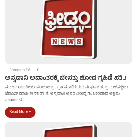
Freedom TV
0
ಅನ್ನದಾನಿ ಅವಾಂತರಕ್ಕೆ ಬೇಸತ್ತು ಹೋದ ಗೃಹಿಣಿ ಪತಿ..!
ಮಂಡ್ಯ : ರಾಜಕೀಯ ವಲಯದಲ್ಲಿ ತಲ್ಲಣ ಮೂಡಿಸಿರುವ ಈ ಘಟನೆಯಲ್ಲಿ, ಮಳವಳ್ಳಿಯ
ಜೆಡಿಎಸ್ ಮಾಜಿ ಶಾಸಕ ಡಾ. ಕೆ. ಅನ್ನದಾನಿ ಅವರ ವಿರುದ್ಧ ಗಂಭೀರವಾದ ಅಕ್ರಮ
ಸಂಬಂಧದ…
Read More »