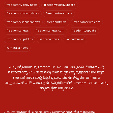
freedom tv daily news
freedomtvdailyupdate
freedomtvdailyupdates
freedomtvkannada
freedomtvkannadanews
freedomtvlive
freedomtvlive.com
freedomtvnews
freedomtvnews.com
freedomtvupdate
freedomtvupdates
kannada news
kannadanews
karnataka news
ನಮ್ಮ ಬಗ್ಗೆ (About Us) Freedom TV Live ಒಂದು ವಿಶ್ವಾಸಾರ್ಹ ಡಿಜಿಟಲ್ ಸುದ್ದಿ
ವೇದಿಕೆಯಾಗಿದ್ದು, 24x7 ತಾಜಾ ಮತ್ತು ನಿಖರ ಸುದ್ದಿಗಳನ್ನು ಪ್ರೇಕ್ಷಕರಿಗೆ ತಲುಪಿಸುತ್ತದೆ.
ಕರ್ನಾಟಕ, ಭಾರತ ಮತ್ತು ವಿಶ್ವದ ಪ್ರಮುಖ ಘಟನೆಗಳನ್ನು ವೇಗವಾಗಿ ಹಾಗೂ
ನಿಷ್ಪಕ್ಷಪಾತವಾಗಿ ವರದಿ ಮಾಡುವುದು ನಮ್ಮ ಗುರಿಯಾಗಿದೆ. Freedom TV Live — ನಿಮ್ಮ
ವಿಶ್ವಾಸದ ಲೈವ್ ಸುದ್ದಿ ವಾಹಿನಿ.
ಇಂದು ʻಟಾಕ್ಸಿಕ್ʼ ಟ್ರೈಲರ್ ರಿಲೀಸ್‌ – ಅಭಿಮಾನಿಗಳಲ್ಲಿ ಹೆಚ್ಚಿದ ಕುತೂಹಲ!