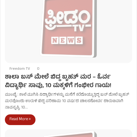
Freedom TV
0
ಶಾಲಾ ಬಸ್ ಮೇಲೆ ಬಿದ್ದ ಬೃಹತ್ ಮರ – ಓರ್ವ
ವಿದ್ಯಾರ್ಥಿ ಸಾವು, 10 ಮಕ್ಕಳಿಗೆ ಗಂಭೀರ ಗಾಯ!
ಮುಂಬೈ : ಶಾಲೆ ಮುಗಿಸಿ ವಿದ್ಯಾರ್ಥಿಗಳನ್ನು ಮನೆಗೆ ಕರೆದೊಯ್ಯುತ್ತಿದ್ದ ಬಸ್ ಮೇಲೆ ಬೃಹತ್
ಮರವೊಂದು ಉರುಳಿ ಬಿದ್ದ ಪರಿಣಾಮ 10 ವರ್ಷದ ಬಾಲಕನೋರ್ವ ದಾರುಣವಾಗಿ
ಸಾವನ್ನಪ್ಪಿ, 10…
Read More »