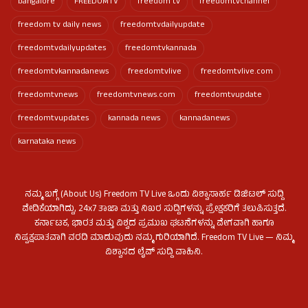
bangalore
FREEDOMTV
freedom tv
freedomtvchannel
freedom tv daily news
freedomtvdailyupdate
freedomtvdailyupdates
freedomtvkannada
freedomtvkannadanews
freedomtvlive
freedomtvlive.com
freedomtvnews
freedomtvnews.com
freedomtvupdate
freedomtvupdates
kannada news
kannadanews
karnataka news
ನಮ್ಮ ಬಗ್ಗೆ (About Us) Freedom TV Live ಒಂದು ವಿಶ್ವಾಸಾರ್ಹ ಡಿಜಿಟಲ್ ಸುದ್ದಿ
ವೇದಿಕೆಯಾಗಿದ್ದು, 24x7 ತಾಜಾ ಮತ್ತು ನಿಖರ ಸುದ್ದಿಗಳನ್ನು ಪ್ರೇಕ್ಷಕರಿಗೆ ತಲುಪಿಸುತ್ತದೆ.
ಕರ್ನಾಟಕ, ಭಾರತ ಮತ್ತು ವಿಶ್ವದ ಪ್ರಮುಖ ಘಟನೆಗಳನ್ನು ವೇಗವಾಗಿ ಹಾಗೂ
ನಿಷ್ಪಕ್ಷಪಾತವಾಗಿ ವರದಿ ಮಾಡುವುದು ನಮ್ಮ ಗುರಿಯಾಗಿದೆ. Freedom TV Live — ನಿಮ್ಮ
ವಿಶ್ವಾಸದ ಲೈವ್ ಸುದ್ದಿ ವಾಹಿನಿ.