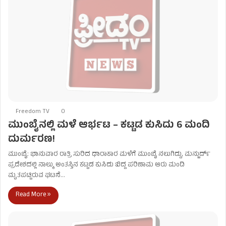
Freedom TV
0
ಮುಂಬೈನಲ್ಲಿ ಮಳೆ ಆರ್ಭಟ – ಕಟ್ಟಡ ಕುಸಿದು 6 ಮಂದಿ
ದುರ್ಮರಣ!
ಮುಂಬೈ: ಭಾನುವಾರ ರಾತ್ರಿ ಸುರಿದ ಧಾರಾಕಾರ ಮಳೆಗೆ ಮುಂಬೈ ನಲುಗಿದ್ದು, ಮನ್ಖುರ್ದ್
ಪ್ರದೇಶದಲ್ಲಿ ನಾಲ್ಕು ಅಂತಸ್ತಿನ ಕಟ್ಟಡ ಕುಸಿದು ಬಿದ್ದ ಪರಿಣಾಮ ಆರು ಮಂದಿ
ಮೃತಪಟ್ಟಿರುವ ಘಟನೆ…
Read More »