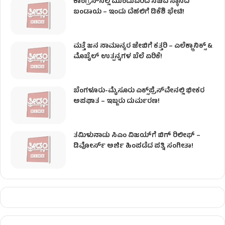
ಕಾಂಗ್ರೆಸ್​ನಲ್ಲಿ ಮುಂದುವರಿದ ಸಚಿವ ಸ್ಥಾನದ
ಬಂಡಾಯ – ಇಂದು ದೆಹಲಿಗೆ ಡಿಕೆಶಿ ಭೇಟಿ!
ಮತ್ತೆ ಜನ ಸಾಮಾನ್ಯರ ಜೇಬಿಗೆ ಕತ್ತರಿ – ಎಲೆಕ್ಟ್ರಾನಿಕ್ಸ್ &
ಮೊಬೈಲ್ ಉತ್ಪನ್ನಗಳ ಬೆಲೆ ಏರಿಕೆ!
ಬೆಂಗಳೂರು-ಮೈಸೂರು ಎಕ್ಸ್‌ಪ್ರೆಸ್‌ವೇನಲ್ಲಿ ಭೀಕರ
ಅಪಘಾತ – ಇಬ್ಬರು ದುರ್ಮರಣ!
ತಮಿಳುನಾಡು ಸಿಎಂ ವಿಜಯ್‌ಗೆ ಬಿಗ್ ರಿಲೀಫ್ –
ಡಿವೋರ್ಸ್ ಅರ್ಜಿ ಹಿಂಪಡೆದ ಪತ್ನಿ ಸಂಗೀತಾ!