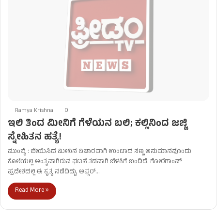
Ramya Krishna
0
ಇಲಿ ತಿಂದ ಮೀನಿಗೆ ಗೆಳೆಯನ ಬಲಿ; ಕಲ್ಲಿನಿಂದ ಜಜ್ಜಿ
ಸ್ನೇಹಿತನ ಹತ್ಯೆ!
ಮುಂಬೈ : ಬೇಯಿಸಿದ ಮೀನಿನ ವಿಚಾರವಾಗಿ ಉಂಟಾದ ಸಣ್ಣ ಅನುಮಾನವೊಂದು
ಕೊಲೆಯಲ್ಲಿ ಅಂತ್ಯವಾಗಿರುವ ಘಟನೆ ತಡವಾಗಿ ಬೆಳಕಿಗೆ ಬಂದಿದೆ. ಗೋರೆಗಾಂವ್
ಪ್ರದೇಶದಲ್ಲಿ ಈ ಕೃತ್ಯ ನಡೆದಿದ್ದು, ಅಫ್ಸರ್…
Read More »