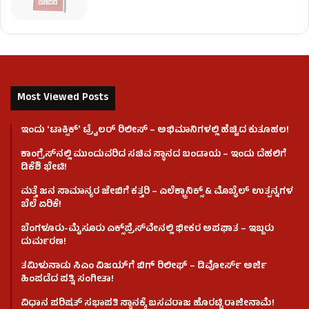
Most Viewed Posts
ಇಂದು ʻಟಾಕ್ಸಿಕ್ʼ ಟ್ರೈಲರ್ ರಿಲೀಸ್‌ – ಅಭಿಮಾನಿಗಳಲ್ಲಿ ಹೆಚ್ಚಿದ ಕುತೂಹಲ!
ಕಾಂಗ್ರೆಸ್​ನಲ್ಲಿ ಮುಂದುವರಿದ ಸಚಿವ ಸ್ಥಾನದ ಬಂಡಾಯ – ಇಂದು ದೆಹಲಿಗೆ
ಡಿಕೆಶಿ ಭೇಟಿ!
ಮತ್ತೆ ಜನ ಸಾಮಾನ್ಯರ ಜೇಬಿಗೆ ಕತ್ತರಿ – ಎಲೆಕ್ಟ್ರಾನಿಕ್ಸ್ & ಮೊಬೈಲ್ ಉತ್ಪನ್ನಗಳ
ಬೆಲೆ ಏರಿಕೆ!
ಬೆಂಗಳೂರು-ಮೈಸೂರು ಎಕ್ಸ್‌ಪ್ರೆಸ್‌ವೇನಲ್ಲಿ ಭೀಕರ ಅಪಘಾತ – ಇಬ್ಬರು
ದುರ್ಮರಣ!
ತಮಿಳುನಾಡು ಸಿಎಂ ವಿಜಯ್‌ಗೆ ಬಿಗ್ ರಿಲೀಫ್ – ಡಿವೋರ್ಸ್ ಅರ್ಜಿ
ಹಿಂಪಡೆದ ಪತ್ನಿ ಸಂಗೀತಾ!
ವಿಧಾನ ಪರಿಷತ್ ಸಭಾಪತಿ ಸ್ಥಾನಕ್ಕೆ ಬಸವರಾಜ ಹೊರಟ್ಟಿ ರಾಜೀನಾಮೆ!