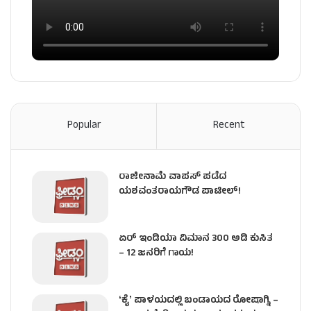
Popular
Recent
ರಾಜೀನಾಮೆ ವಾಪಸ್ ಪಡೆದ
ಯಶವಂತರಾಯಗೌಡ ಪಾಟೀಲ್‌!
ಏರ್ ಇಂಡಿಯಾ ವಿಮಾನ 300 ಅಡಿ ಕುಸಿತ
– 12 ಜನರಿಗೆ ಗಾಯ!
ʻಕೈʼ​ ಪಾಳಯದಲ್ಲಿ ಬಂಡಾಯದ ರೋಷಾಗ್ನಿ –