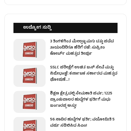
ಉದ್ಯೋಗ ಸುದ್ದಿ
3 ತಿಂಗಳಿಗಿಂತ ಮೇಲ್ಪಟ್ಟ ಮಗು ದತ್ತು ಪಡೆದ
ತಾಯಂದಿರಿಗೂ ಹೆರಿಗೆ ರಜೆ: ಸುಪ್ರೀಂ
ಕೋರ್ಟ್ ಮಹತ್ವದ ತೀರ್ಪು
SSLC ಪರೀಕ್ಷೆಗೆ ಉಚಿತ ಬಸ್ ಸೇವೆ ಮತ್ತು
ನಿಷೇಧಾಜ್ಞೆ: ಕರ್ನಾಟಕ ಸರ್ಕಾರದ ಮಹತ್ವದ
ಘೋಷಣೆ…!
ಶಿಕ್ಷಣ ಕ್ಷೇತ್ರದಲ್ಲಿ ನೇಮಕಾತಿ ಪರ್ವ; 1225
ಪ್ರಾಂಶುಪಾಲರ ಹುದ್ದೆಗಳ ಭರ್ತಿಗೆ ಮಧು
ಬಂಗಾರಪ್ಪ ಅಸ್ತು!
56 ಸಾವಿರ ಹುದ್ದೆಗಳ ಭರ್ತಿ; ವಯೋಮಿತಿ 5
ವರ್ಷ ಸಡಿಲಿಸಿದ ಸಿಎಂ!