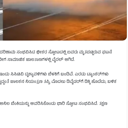
ಹೊಡೆದ ಪರಿಣಾಮ ಸಂಭವಿಸಿದ ಭೀಕರ ಸ್ಫೋಟದಲ್ಲಿ ಐವರು ಮೃತಪಟ್ಟಿರುವ ಘಟನೆ
 ಇದೀಗ ಸಾಮಾಜಿಕ ಜಾಲತಾಣಗಳಲ್ಲಿ ವೈರಲ್ ಆಗಿದೆ.
ಂದು ಸಿಸಿಟಿವಿ ದೃಶ್ಯಾವಳಿಗಳು ಬೆಳಕಿಗೆ ಬಂದಿವೆ. ಎರಡು ಟ್ಯಾಂಕರ್‌ಗಳು
ಕಿದ್ದಂತೆ ಚಾಲಕನ ನಿಯಂತ್ರಣ ತಪ್ಪಿ, ಮೊದಲು ಡಿವೈಡರ್‌ಗೆ ಡಿಕ್ಕಿ ಹೊಡೆದು, ಬಳಿಕ
ಲಿ ಅನಿಲ ಬೆಂಕಿಯನ್ನು ಆವರಿಸಿಕೊಂಡು ಭಾರಿ ಸ್ಫೋಟ ಸಂಭವಿಸಿದೆ. ತಕ್ಷಣ