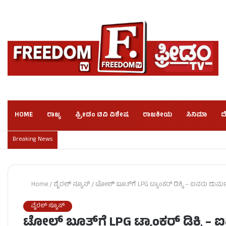
HOME
ರಾಜ್ಯ
ಫ್ರೀಡಂ ಟಿವಿ ವಿಶೇಷ
ರಾಜಕೀಯ
ಸಿನಿಮಾ
ದ
Breaking News
Home
/
ವೈರಲ್ ನ್ಯೂಸ್
/
ಟೋಲ್ ಬೂತ್‌ಗೆ LPG ಟ್ಯಾಂಕರ್ ಡಿಕ್ಕಿ – ಐವರು ದುರ
ವೈರಲ್ ನ್ಯೂಸ್
ಟೋಲ್ ಬೂತ್‌ಗೆ LPG ಟ್ಯಾಂಕರ್ ಡಿಕ್ಕಿ –