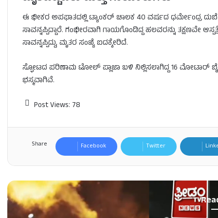
ಈ ಭೀಕರ ಅಪಘಾತದಲ್ಲಿ ಟ್ಯಾಂಕರ್ ಚಾಲಕ 40 ವರ್ಷದ ಧರ್ಮೇಂದ್ರ ದುಬೆ 
ಸಾವನ್ನಪ್ಪಿದ್ದಾರೆ. ಗಂಭೀರವಾಗಿ ಗಾಯಗೊಂಡಿದ್ದ ಹಲವರನ್ನು ತಕ್ಷಣವೇ ಆಸ್ಪತ್ರ
ಸಾವನ್ನಪ್ಪಿದ್ದು, ಮೃತರ ಸಂಖ್ಯೆ ಐದಕ್ಕೇರಿದೆ.
ಸ್ಫೋಟದ ಪರಿಣಾಮ ಟೋಲ್ ಪ್ಲಾಜಾ ಬಳಿ ನಿಲ್ಲಿಸಲಾಗಿದ್ದ 16 ಮೋಟಾರ್ ಬೈ
ಭಸ್ಮವಾಗಿವೆ.
Post Views:
78
Share
Facebook
Twitter
Link
Rea