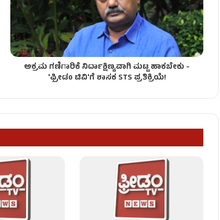
ತೀರಾ!
ಅಕ್ರಮ ಗಣಿಗಾರಿಕೆ ನಿರ್ದಾಕ್ಷಿಣ್ಯವಾಗಿ ಮಟ್ಟ ಹಾಕಬೇಕು -
ಲ್ಲಿಸಿದ ಗಜಪಡೆ.
'ಫ್ರೀಡಂ ಟಿವಿ'ಗೆ ಶಾಸಕ STS ಪ್ರತಿಕ್ರಿಯೆ!
ಪೈಸೆಯ ತಿಂಡಿಗೆ 150 ರೂಪಾಯಿ ದರ!
ೇಲ್ ಯುದ್ಧದಿಂದ ಗ್ಯಾಸ್ ಕೊರತೆ!’