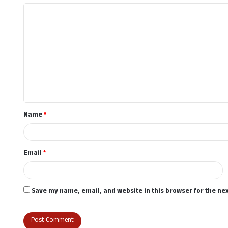
C
o
m
m
e
n
t
Name
*
*
Email
*
Save my name, email, and website in this browser for the ne