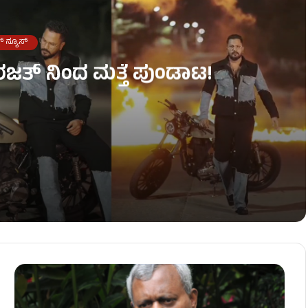
್ ನ್ಯೂಸ್
 ರಜತ್ ನಿಂದ ಮತ್ತೆ ಪುಂಡಾಟ!
ಿನಿ ಹಂಚಿಕೊಂಡ ಭಯಾನಕ ವಿಡಿಯೋ..