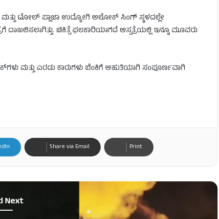
ಮತ್ತು ಟೋಲ್ ಪ್ಲಾಜಾ ಉದ್ಯೋಗಿ ಅಲೋಕ್ ಸಿಂಗ್ ಸ್ಥಳದಲ್ಲೇ
ೆಗೆ ದಾಖಲಿಸಲಾಗಿತ್ತು. ಚಿಕಿತ್ಸೆ ಫಲಕಾರಿಯಾಗದೆ ಆಸ್ಪತ್ರೆಯಲ್ಲಿ ಇನ್ನೂ ಮೂವರು
ಕ್‌ಗಳು ಮತ್ತು ಎರಡು ಕಾರುಗಳು ಬೆಂಕಿಗೆ ಆಹುತಿಯಾಗಿ ಸಂಪೂರ್ಣವಾಗಿ
edIn
Share via Email
Print
d Next