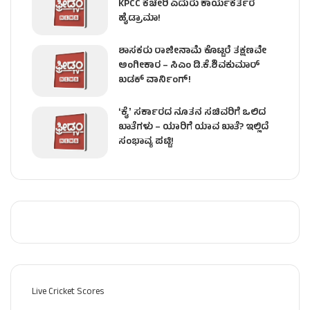
KPCC ಕಚೇರಿ ಎದುರು ಕಾರ್ಯಕರ್ತರ
ಹೈಡ್ರಾಮಾ!
ಶಾಸಕರು ರಾಜೀನಾಮೆ ಕೊಟ್ಟರೆ ತಕ್ಷಣವೇ
ಅಂಗೀಕಾರ – ಸಿಎಂ ಡಿ.ಕೆ.ಶಿವಕುಮಾರ್
ಖಡಕ್ ವಾರ್ನಿಂಗ್!
ʻಕೈʼ ಸರ್ಕಾರದ ನೂತನ ಸಚಿವರಿಗೆ ಒಲಿದ
ಖಾತೆಗಳು – ಯಾರಿಗೆ ಯಾವ ಖಾತೆ? ಇಲ್ಲಿದೆ
ಸಂಭಾವ್ಯ ಪಟ್ಟಿ!
Live Cricket Scores