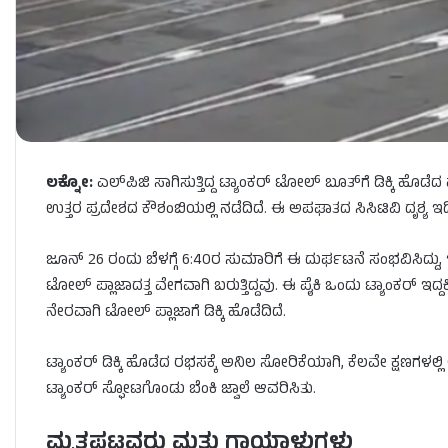
ಲಕ್ನೋ:
ಎಲ್‌ಪಿಜಿ ಸಾಗಿಸುತ್ತಿದ್ದ ಟ್ಯಾಂಕರ್ ಟೋಲ್ ಬೂತ್‌ಗೆ ಡಿಕ್ಕಿ 
ಉತ್ತರ ಪ್ರದೇಶದ ಕೌಶಂಬಿಯಲ್ಲಿ ನಡೆದಿದೆ. ಈ ಅಪಘಾತದ ಸಿಸಿಟಿವಿ ದೃಶ್ಯ
ಜೂನ್ 26 ರಂದು ಬೆಳಗ್ಗೆ 6:40ರ ಸುಮಾರಿಗೆ ಈ ದುರ್ಘಟನೆ ಸಂಭವಿಸಿದ್ದು, ಇ
ಟೋಲ್ ಪ್ಲಾಜಾದತ್ತ ವೇಗವಾಗಿ ಬರುತ್ತಿದ್ದವು. ಈ ಪೈಕಿ ಒಂದು ಟ್ಯಾಂಕರ್ ಇದ್ದಕ್
ನೇರವಾಗಿ ಟೋಲ್ ಪ್ಲಾಜಾಗೆ ಡಿಕ್ಕಿ ಹೊಡೆದಿದೆ.‌
ಟ್ಯಾಂಕರ್ ಡಿಕ್ಕಿ ಹೊಡೆದ ರಭಸಕ್ಕೆ ಅನಿಲ ಸೋರಿಕೆಯಾಗಿ, ಕೆಲವೇ ಕ್ಷಣಗಳಲ್
ಟ್ಯಾಂಕರ್‌ ಸ್ಫೋಟಗೊಂಡು ಬೆಂಕಿ ಜ್ವಾಲೆ ಆವರಿಸಿತು.
ಮೃತಪಟ್ಟವರು ಮತ್ತು ಗಾಯಾಳುಗಳು