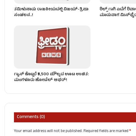
ತಮಿಳುನಾಡು ರಾಜಕೀಯದಲ್ಲಿ ವಿಜಯ್-ತ್ರಿಷಾ
ರಿಲ್ಸ್ ಗಾಗಿ ಎದೆಗೆ ರಿ
ಸಂಚಲನ..!
ಮಾಡುವಾಗ ಮಿಸ್‌ಫೈರ್
ಗ್ಯಾಸ್ ಕೊಟ್ಟರೆ ₹5,500 ಮೌಲ್ಯದ ಊಟ ಉಚಿತ:
ಮಂಗಳೂರು ಹೋಟೆಲ್ ಆಫರ್!
Comments (0)
Your email address will not be published.
Required fields are marked
*