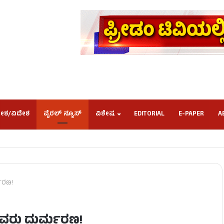
ೇಶ/ವಿದೇಶ
ವೈರಲ್ ನ್ಯೂಸ್
ವಿಶೇಷ
EDITORIAL
E-PAPER
A
್ಮರಣ!
 ಐವರು ದುರ್ಮರಣ!