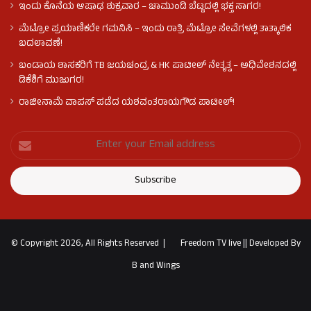
ಇಂದು ಕೊನೆಯ ಆಷಾಢ ಶುಕ್ರವಾರ – ಚಾಮುಂಡಿ ಬೆಟ್ಟದಲ್ಲಿ ಭಕ್ತ ಸಾಗರ!
ಮೆಟ್ರೋ ಪ್ರಯಾಣಿಕರೇ ಗಮನಿಸಿ – ಇಂದು ರಾತ್ರಿ ಮೆಟ್ರೋ ಸೇವೆಗಳಲ್ಲಿ ತಾತ್ಕಾಲಿಕ
ಬದಲಾವಣೆ!
ಬಂಡಾಯ ಶಾಸಕರಿಗೆ TB ಜಯಚಂದ್ರ & HK ಪಾಟೀಲ್ ನೇತೃತ್ವ – ಅಧಿವೇಶನದಲ್ಲಿ
ಡಿಕೆಶಿಗೆ ಮುಜುಗರ!
ರಾಜೀನಾಮೆ ವಾಪಸ್ ಪಡೆದ ಯಶವಂತರಾಯಗೌಡ ಪಾಟೀಲ್‌!
© Copyright 2026, All Rights Reserved |
Freedom TV live
||
Developed By
B and Wings