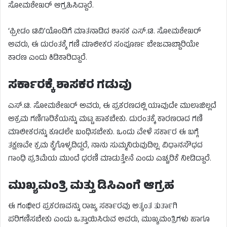
ಸೋಮಶೇಖರ್ ಆಗ್ರಹಿಸಿದ್ದಾರೆ.
‘ಫ್ರೀಡಂ ಟಿವಿ’ಯೊಂದಿಗೆ ಮಾತನಾಡಿದ ಶಾಸಕ ಎಸ್.ಟಿ. ಸೋಮಶೇಖರ್
ಅವರು, ಈ ದುರಂತಕ್ಕೆ ಗಣಿ ಮಾಲೀಕರ ಸಂಪೂರ್ಣ ಬೇಜವಾಬ್ದಾರಿಯೇ
ಕಾರಣ ಎಂದು ಕಿಡಿಕಾರಿದ್ದಾರೆ.
ಸರ್ಕಾರಕ್ಕೆ ಶಾಸಕರ ಗಡುವು
ಎಸ್.ಟಿ. ಸೋಮಶೇಖರ್ ಅವರು, ಈ ಪ್ರಕರಣದಲ್ಲಿ ಯಾವುದೇ ಮುಲಾಜಿಲ್ಲದೆ
ಅಕ್ರಮ ಗಣಿಗಾರಿಕೆಯನ್ನು ಮಟ್ಟ ಹಾಕಬೇಕು. ದುರಂತಕ್ಕೆ ಕಾರಣರಾದ ಗಣಿ
ಮಾಲೀಕರನ್ನು ಕೂಡಲೇ ಬಂಧಿಸಬೇಕು. ಒಂದು ವೇಳೆ ಸರ್ಕಾರ ಈ ಬಗ್ಗೆ
ತಕ್ಷಣವೇ ಕ್ರಮ ಕೈಗೊಳ್ಳದಿದ್ದರೆ, ನಾನು ಸುಮ್ಮನಿರುವುದಿಲ್ಲ. ವಿಧಾನಸೌಧದ
ಗಾಂಧಿ ಪ್ರತಿಮೆಯ ಮುಂದೆ ಧರಣಿ ಮಾಡುತ್ತೇನೆ ಎಂದು ಎಚ್ಚರಿಕೆ ನೀಡಿದ್ದಾರೆ.
ಮುಖ್ಯಮಂತ್ರಿ ಮತ್ತು ಡಿಸಿಎಂಗೆ ಆಗ್ರಹ
ಈ ಗಂಭೀರ ಪ್ರಕರಣವನ್ನು ರಾಜ್ಯ ಸರ್ಕಾರವು ಅತ್ಯಂತ ತುರ್ತಾಗಿ
ಪರಿಗಣಿಸಬೇಕು ಎಂದು ಒತ್ತಾಯಿಸಿರುವ ಅವರು, ಮುಖ್ಯಮಂತ್ರಿಗಳು ಹಾಗೂ