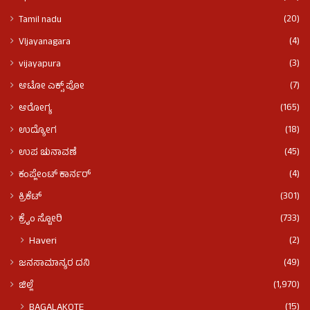
(20)
Tamil nadu
(4)
VIjayanagara
(3)
vijayapura
(7)
ಆಟೋ ಎಕ್ಸ್ ಪೋ
(165)
ಆರೋಗ್ಯ
(18)
ಉದ್ಯೋಗ
(45)
ಉಪ ಚುನಾವಣೆ
(4)
ಕಂಪ್ಲೇಂಟ್ ಕಾರ್ನರ್
(301)
ಕ್ರಿಕೆಟ್
(733)
ಕ್ರೈಂ ಸ್ಟೋರಿ
(2)
Haveri
(49)
ಜನಸಾಮಾನ್ಯರ ದನಿ
(1,970)
ಜಿಲ್ಲೆ
(15)
BAGALAKOTE