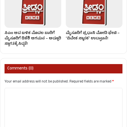
ಸಿಎಂ ಆದ ಬಳಿಕ ಮೊದಲ ಬಾರಿಗೆ
ಮೈಸೂರಿಗೆ ಪ್ರಧಾನಿ ಮೋದಿ ಭೇಟಿ –
ಮೈಸೂರಿಗೆ ಡಿಕೆಶಿ ಆಗಮನ – ಅದ್ದೂರಿ
ʻವಿವೇಕ ಸ್ಮಾರಕʼ ಉದ್ಘಾಟನೆ!
ಸ್ವಾಗತಕ್ಕೆ ಸಿದ್ಧತೆ!
Comments (0)
Your email address will not be published.
Required fields are marked
*
C
o
m
m
e