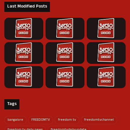
Last Modified Posts
Tags
bangalore
FREEDOMTV
freedom tv
freedomtvchannel
freedom tv daily news
freedomtvdailyupdate