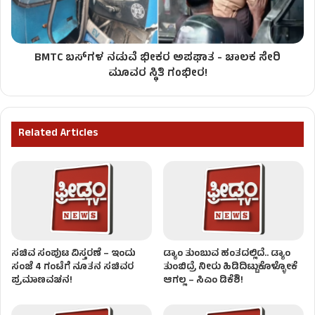
BMTC ಬಸ್‌ಗಳ ನಡುವೆ ಭೀಕರ ಅಪಘಾತ - ಚಾಲಕ ಸೇರಿ
ಮೂವರ ಸ್ಥಿತಿ ಗಂಭೀರ!
Related Articles
ಸಚಿವ ಸಂಪುಟ ವಿಸ್ತರಣೆ – ಇಂದು
ಡ್ಯಾಂ ತುಂಬುವ ಹಂತದಲ್ಲಿದೆ.. ಡ್ಯಾಂ
ಸಂಜೆ 4 ಗಂಟೆಗೆ ನೂತನ ಸಚಿವರ
ತುಂಬಿದ್ರೆ ನೀರು ಹಿಡಿದಿಟ್ಟುಕೊಳ್ಳೋಕೆ
ಪ್ರಮಾಣವಚನ!
ಆಗಲ್ಲ – ಸಿಎಂ ಡಿಕೆಶಿ!