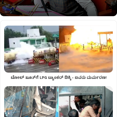
ಟೋಲ್ ಬೂತ್‌ಗೆ LPG ಟ್ಯಾಂಕರ್ ಡಿಕ್ಕಿ - ಐವರು ದುರ್ಮರಣ!