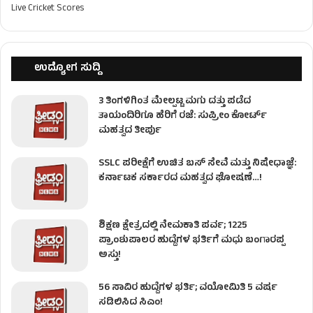
Live Cricket Scores
ಉದ್ಯೋಗ ಸುದ್ದಿ
3 ತಿಂಗಳಿಗಿಂತ ಮೇಲ್ಪಟ್ಟ ಮಗು ದತ್ತು ಪಡೆದ
ತಾಯಂದಿರಿಗೂ ಹೆರಿಗೆ ರಜೆ: ಸುಪ್ರೀಂ ಕೋರ್ಟ್
ಮಹತ್ವದ ತೀರ್ಪು
SSLC ಪರೀಕ್ಷೆಗೆ ಉಚಿತ ಬಸ್ ಸೇವೆ ಮತ್ತು ನಿಷೇಧಾಜ್ಞೆ:
ಕರ್ನಾಟಕ ಸರ್ಕಾರದ ಮಹತ್ವದ ಘೋಷಣೆ…!
ಶಿಕ್ಷಣ ಕ್ಷೇತ್ರದಲ್ಲಿ ನೇಮಕಾತಿ ಪರ್ವ; 1225
ಪ್ರಾಂಶುಪಾಲರ ಹುದ್ದೆಗಳ ಭರ್ತಿಗೆ ಮಧು ಬಂಗಾರಪ್ಪ
ಅಸ್ತು!
56 ಸಾವಿರ ಹುದ್ದೆಗಳ ಭರ್ತಿ; ವಯೋಮಿತಿ 5 ವರ್ಷ
ಸಡಿಲಿಸಿದ ಸಿಎಂ!