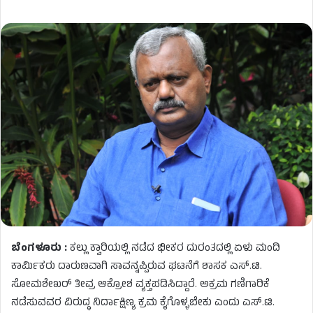
ಬೆಂಗಳೂರು :
ಕಲ್ಲು ಕ್ವಾರಿಯಲ್ಲಿ ನಡೆದ ಭೀಕರ ದುರಂತದಲ್ಲಿ ಏಳು ಮಂದಿ
ಕಾರ್ಮಿಕರು ದಾರುಣವಾಗಿ ಸಾವನ್ನಪ್ಪಿರುವ ಘಟನೆಗೆ ಶಾಸಕ ಎಸ್.ಟಿ.
ಸೋಮಶೇಖರ್ ತೀವ್ರ ಆಕ್ರೋಶ ವ್ಯಕ್ತಪಡಿಸಿದ್ದಾರೆ. ಅಕ್ರಮ ಗಣಿಗಾರಿಕೆ
ನಡೆಸುವವರ ವಿರುದ್ಧ ನಿರ್ದಾಕ್ಷಿಣ್ಯ ಕ್ರಮ ಕೈಗೊಳ್ಳಬೇಕು ಎಂದು ಎಸ್.ಟಿ.