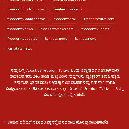
freedomtvdailyupdates
freedomtvkannada
freedomtvkannadanews
freedomtvlive
freedomtvlive.com
freedomtvnews
freedomtvnews.com
freedomtvupdate
freedomtvupdates
kannada news
kannadanews
karnataka news
ನಮ್ಮ ಬಗ್ಗೆ (About Us) Freedom TV Live ಒಂದು ವಿಶ್ವಾಸಾರ್ಹ ಡಿಜಿಟಲ್ ಸುದ್ದಿ
ವೇದಿಕೆಯಾಗಿದ್ದು, 24x7 ತಾಜಾ ಮತ್ತು ನಿಖರ ಸುದ್ದಿಗಳನ್ನು ಪ್ರೇಕ್ಷಕರಿಗೆ ತಲುಪಿಸುತ್ತದೆ.
ಕರ್ನಾಟಕ, ಭಾರತ ಮತ್ತು ವಿಶ್ವದ ಪ್ರಮುಖ ಘಟನೆಗಳನ್ನು ವೇಗವಾಗಿ ಹಾಗೂ
ನಿಷ್ಪಕ್ಷಪಾತವಾಗಿ ವರದಿ ಮಾಡುವುದು ನಮ್ಮ ಗುರಿಯಾಗಿದೆ. Freedom TV Live — ನಿಮ್ಮ
ವಿಶ್ವಾಸದ ಲೈವ್ ಸುದ್ದಿ ವಾಹಿನಿ.
ವಿಧಾನ ಪರಿಷತ್ ಸಭಾಪತಿ ಸ್ಥಾನಕ್ಕೆ ಬಸವರಾಜ ಹೊರಟ್ಟಿ ರಾಜೀನಾಮೆ!