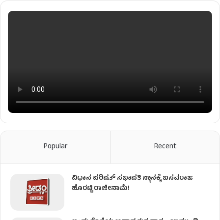
Popular
Recent
ವಿಧಾನ ಪರಿಷತ್ ಸಭಾಪತಿ ಸ್ಥಾನಕ್ಕೆ ಬಸವರಾಜ
ಹೊರಟ್ಟಿ ರಾಜೀನಾಮೆ!