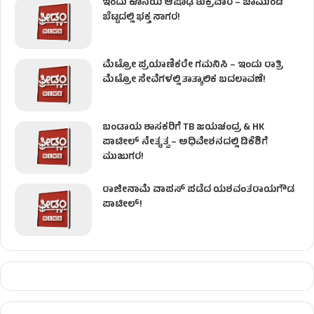
ಇಂದು ಕೊನೆಯ ಆಷಾಢ ಶುಕ್ರವಾರ – ಚಾಮುಂಡಿ
ಬೆಟ್ಟದಲ್ಲಿ ಭಕ್ತ ಸಾಗರ!
ಮೆಟ್ರೋ ಪ್ರಯಾಣಿಕರೇ ಗಮನಿಸಿ – ಇಂದು ರಾತ್ರಿ
ಮೆಟ್ರೋ ಸೇವೆಗಳಲ್ಲಿ ತಾತ್ಕಾಲಿಕ ಬದಲಾವಣೆ!
ಬಂಡಾಯ ಶಾಸಕರಿಗೆ TB ಜಯಚಂದ್ರ & HK
ಪಾಟೀಲ್ ನೇತೃತ್ವ – ಅಧಿವೇಶನದಲ್ಲಿ ಡಿಕೆಶಿಗೆ
ಮುಜುಗರ!
ರಾಜೀನಾಮೆ ವಾಪಸ್ ಪಡೆದ ಯಶವಂತರಾಯಗೌಡ
ಪಾಟೀಲ್‌!