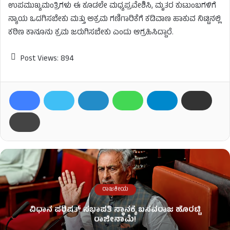
ಉಪಮುಖ್ಯಮಂತ್ರಿಗಳು ಈ ಕೂಡಲೇ ಮಧ್ಯಪ್ರವೇಶಿಸಿ, ಮೃತರ ಕುಟುಂಬಗಳಿಗೆ
ನ್ಯಾಯ ಒದಗಿಸಬೇಕು ಮತ್ತು ಅಕ್ರಮ ಗಣಿಗಾರಿಕೆಗೆ ಕಡಿವಾಣ ಹಾಕುವ ನಿಟ್ಟಿನಲ್ಲಿ
ಕಠಿಣ ಕಾನೂನು ಕ್ರಮ ಜರುಗಿಸಬೇಕು ಎಂದು ಆಗ್ರಹಿಸಿದ್ದಾರೆ.
Post Views:
894
ರಾಜಕೀಯ
ವಿಧಾನ ಪರಿಷತ್ ಸಭಾಪತಿ ಸ್ಥಾನಕ್ಕೆ ಬಸವರಾಜ ಹೊರಟ್ಟಿ
ರಾಜೀನಾಮೆ!