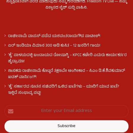
ನಿಷ್ಪಕ್ಷಪಾತವಾಗಿ ವರದಿ ಮಾಡುವುದು ನಮ್ಮ ಗುರಿಯಾಗಿದೆ. Freedom TV Live — ನಿಮ್ಮ
ವಿಶ್ವಾಸದ ಲೈವ್ ಸುದ್ದಿ ವಾಹಿನಿ.
ರಾಜೀನಾಮೆ ವಾಪಸ್ ಪಡೆದ ಯಶವಂತರಾಯಗೌಡ ಪಾಟೀಲ್‌!
ಏರ್ ಇಂಡಿಯಾ ವಿಮಾನ 300 ಅಡಿ ಕುಸಿತ – 12 ಜನರಿಗೆ ಗಾಯ!
ʻಕೈʼ​ ಪಾಳಯದಲ್ಲಿ ಬಂಡಾಯದ ರೋಷಾಗ್ನಿ – KPCC ಕಚೇರಿ ಎದುರು ಕಾರ್ಯಕರ್ತರ
ಹೈಡ್ರಾಮಾ!
ಶಾಸಕರು ರಾಜೀನಾಮೆ ಕೊಟ್ಟರೆ ತಕ್ಷಣವೇ ಅಂಗೀಕಾರ – ಸಿಎಂ ಡಿ.ಕೆ.ಶಿವಕುಮಾರ್
ಖಡಕ್ ವಾರ್ನಿಂಗ್!
ʻಕೈʼ ಸರ್ಕಾರದ ನೂತನ ಸಚಿವರಿಗೆ ಒಲಿದ ಖಾತೆಗಳು – ಯಾರಿಗೆ ಯಾವ ಖಾತೆ?
ಇಲ್ಲಿದೆ ಸಂಭಾವ್ಯ ಪಟ್ಟಿ!