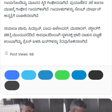
ಗಾಯಗೊಂಡಿದ್ದು, ಮೂವರ ಸ್ಥಿತಿ ಗಂಭೀರವಾಗಿದೆ. ಪ್ರಯಾಣಿಕರ ತಲೆ ಹಾಗೂ
ಮುಖಕ್ಕೆ ಗಂಭೀರ ಗಾಯಗಳಾಗಿದೆ. ಗಾಯಾಳುಗಳನ್ನು ಸೇಂಟ್ ಮಾರ್ಥಸ್
ಆಸ್ಪತ್ರೆಗೆ ದಾಖಲಿಸಲಾಗಿದೆ.
ನಯಾರಾ ಬಾನು, ಸಿಮ್ರಾನ್, ದಾದು ಖಲೇಂದರ್, ಮುಬಾರಕ್, ತನ್ವೀರ್​​ಗೆ
ಚಿಕಿತ್ಸೆ ಮುಂದುವರೆದಿದೆ. ಅಪಘಾತದಿಂದಾಗಿ ಸ್ಥಳದಲ್ಲಿ ಭಾರಿ ವಾಹನ ದಟ್ಟಣೆ
ಉಂಟಾಗಿದ್ದು, ಕ್ರೇನ್ ಬಳಸಿ ಬಸ್‌ಗಳನ್ನು ತೆರವುಗೊಳಿಸಲಾಗಿದೆ.
Post Views:
68