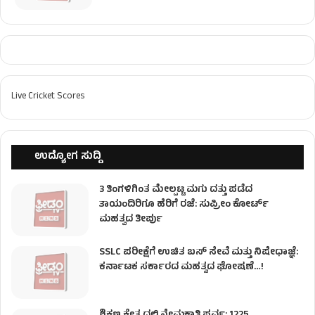
Live Cricket Scores
ಉದ್ಯೋಗ ಸುದ್ದಿ
3 ತಿಂಗಳಿಗಿಂತ ಮೇಲ್ಪಟ್ಟ ಮಗು ದತ್ತು ಪಡೆದ
ತಾಯಂದಿರಿಗೂ ಹೆರಿಗೆ ರಜೆ: ಸುಪ್ರೀಂ ಕೋರ್ಟ್
ಮಹತ್ವದ ತೀರ್ಪು
SSLC ಪರೀಕ್ಷೆಗೆ ಉಚಿತ ಬಸ್ ಸೇವೆ ಮತ್ತು ನಿಷೇಧಾಜ್ಞೆ:
ಕರ್ನಾಟಕ ಸರ್ಕಾರದ ಮಹತ್ವದ ಘೋಷಣೆ…!