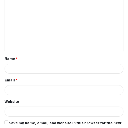
C
o
m
m
e
n
t
Name
*
*
Email
*
Website
Save my name, email, and website in this browser for the next