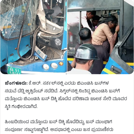
ಬೆಂಗಳೂರು:
ಕೆ.ಆರ್. ಸರ್ಕಲ್‌ನಲ್ಲಿ ಎರಡು ಬಿಎಂಟಿಸಿ ಬಸ್‌ಗಳ
ನಡುವೆ ಡೆಡ್ಲಿ ಆ್ಯಕ್ಸಿಡೆಂಟ್ ನಡೆದಿದೆ. ಸಿಗ್ನಲ್‌ನಲ್ಲಿ ನಿಂತಿದ್ದ ಬಿಎಂಟಿಸಿ ಬಸ್‌ಗೆ
ಮತ್ತೊಂದು ಬಿಎಂಟಿಸಿ ಬಸ್ ಡಿಕ್ಕಿ ಹೊಡೆದ ಪರಿಣಾಮ ಚಾಲಕ ಸೇರಿ ಮೂವರ
ಸ್ಥಿತಿ ಗಂಭೀರವಾಗಿದೆ.
ಹಿಂಬದಿಯಿಂದ ಮತ್ತೊಂದು ಬಸ್ ಡಿಕ್ಕಿ ಹೊಡೆದಿದ್ದು, ಬಸ್ ಮುಂಭಾಗ
ಸಂಪೂರ್ಣ ನಜ್ಜುಗುಜ್ಜಾಗಿದೆ. ಅಪಘಾದಲ್ಲಿ ಎಂಟು ಜನ ಪ್ರಯಾಣಿಕರು