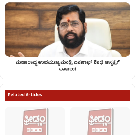
ಮಹಾರಾಷ್ಟ್ರ ಉಪಮುಖ್ಯಮಂತ್ರಿ ಏಕನಾಥ್ ಶಿಂಧೆ ಆಸ್ಪತ್ರೆಗೆ
ದಾಖಲು!
Related Articles