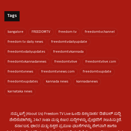
Tags
bangalore
FREEDOMTV
freedom tv
freedomtvchannel
freedom tv daily news
freedomtvdailyupdate
freedomtvdailyupdates
freedomtvkannada
freedomtvkannadanews
freedomtvlive
freedomtvlive.com
freedomtvnews
freedomtvnews.com
freedomtvupdate
freedomtvupdates
kannada news
kannadanews
karnataka news
ನಮ್ಮ ಬಗ್ಗೆ (About Us) Freedom TV Live ಒಂದು ವಿಶ್ವಾಸಾರ್ಹ ಡಿಜಿಟಲ್ ಸುದ್ದಿ
ವೇದಿಕೆಯಾಗಿದ್ದು, 24x7 ತಾಜಾ ಮತ್ತು ನಿಖರ ಸುದ್ದಿಗಳನ್ನು ಪ್ರೇಕ್ಷಕರಿಗೆ ತಲುಪಿಸುತ್ತದೆ.
ಕರ್ನಾಟಕ, ಭಾರತ ಮತ್ತು ವಿಶ್ವದ ಪ್ರಮುಖ ಘಟನೆಗಳನ್ನು ವೇಗವಾಗಿ ಹಾಗೂ