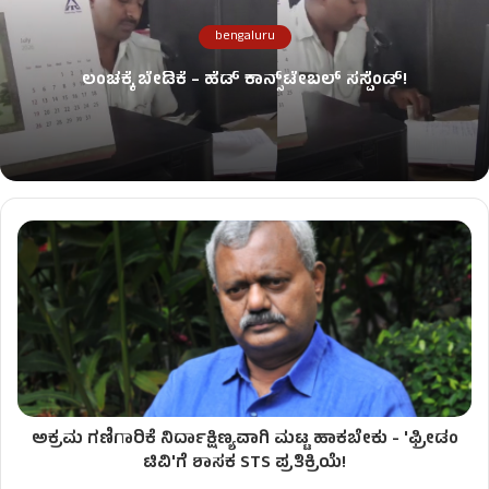
bengaluru
ಲಂಚಕ್ಕೆ ಬೇಡಿಕೆ – ಹೆಡ್​ ಕಾನ್ಸ್​​​ಟೇಬಲ್ ಸಸ್ಪೆಂಡ್‌!
ಅಕ್ರಮ ಗಣಿಗಾರಿಕೆ ನಿರ್ದಾಕ್ಷಿಣ್ಯವಾಗಿ ಮಟ್ಟ ಹಾಕಬೇಕು - 'ಫ್ರೀಡಂ
ಟಿವಿ'ಗೆ ಶಾಸಕ STS ಪ್ರತಿಕ್ರಿಯೆ!