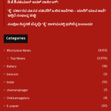
ಡಿ.ಕೆ.ಶಿವಕುಮಾರ್ ಖಡಕ್ ವಾರ್ನಿಂಗ್!
ʻಕೈʼ ಸರ್ಕಾರದ ನೂತನ ಸಚಿವರಿಗೆ ಒಲಿದ ಖಾತೆಗಳು – ಯಾರಿಗೆ ಯಾವ ಖಾತೆ?
ಇಲ್ಲಿದೆ ಸಂಭಾವ್ಯ ಪಟ್ಟಿ!
ಸಂಪುಟ ವಿಸ್ತರಣೆ ಬೆನ್ನಲ್ಲೇ ʻಕೈʼ ಪಾಳಯದಲ್ಲಿ ಭುಗಿಲೆದ್ದ ಬಂಡಾಯ!
Categories
(4,103)
#Exclusive News
(3,976)
Top News
(18)
Ballary
(3)
bescom
(10)
bidar
(7)
chamarajnagar
(4)
Chikkamagaluru
(30)
E-paper