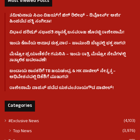
Most Viewed Posts
ತಮಿಳುನಾಡು ಸಿಎಂ ವಿಜಯ್‌ಗೆ ಬಿಗ್ ರಿಲೀಫ್ – ಡಿವೋರ್ಸ್ ಅರ್ಜಿ
ಹಿಂಪಡೆದ ಪತ್ನಿ ಸಂಗೀತಾ!
ವಿಧಾನ ಪರಿಷತ್ ಸಭಾಪತಿ ಸ್ಥಾನಕ್ಕೆ ಬಸವರಾಜ ಹೊರಟ್ಟಿ ರಾಜೀನಾಮೆ!
ಇಂದು ಕೊನೆಯ ಆಷಾಢ ಶುಕ್ರವಾರ – ಚಾಮುಂಡಿ ಬೆಟ್ಟದಲ್ಲಿ ಭಕ್ತ ಸಾಗರ!
ಮೆಟ್ರೋ ಪ್ರಯಾಣಿಕರೇ ಗಮನಿಸಿ – ಇಂದು ರಾತ್ರಿ ಮೆಟ್ರೋ ಸೇವೆಗಳಲ್ಲಿ
ತಾತ್ಕಾಲಿಕ ಬದಲಾವಣೆ!
ಬಂಡಾಯ ಶಾಸಕರಿಗೆ TB ಜಯಚಂದ್ರ & HK ಪಾಟೀಲ್ ನೇತೃತ್ವ –
ಅಧಿವೇಶನದಲ್ಲಿ ಡಿಕೆಶಿಗೆ ಮುಜುಗರ!
ರಾಜೀನಾಮೆ ವಾಪಸ್ ಪಡೆದ ಯಶವಂತರಾಯಗೌಡ ಪಾಟೀಲ್‌!
Categories
(4,103)
#Exclusive News
(3,976)
Top News