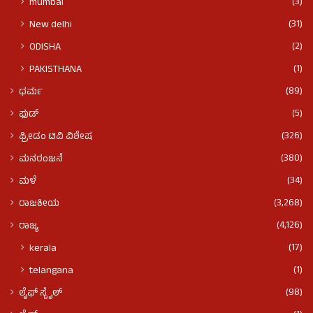
(3)
mumbai
(31)
New delhi
(2)
ODISHA
(1)
PAKISTHANA
(89)
ಧರ್ಮ
(5)
ಫುಡ್​​
(326)
ಫ್ರೀಡಂ ಟಿವಿ ವಿಶೇಷ
(380)
ಮನರಂಜನೆ
(34)
ಮಳೆ
(3,268)
ರಾಜಕೀಯ
(4,126)
ರಾಜ್ಯ
(17)
kerala
(1)
telangana
(98)
ಲೈಫ್ ಸ್ಟೈಲ್