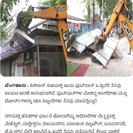
ಬೆಂಗಳೂರು :
ಸಿಲಿಕಾನ್ ಸಿಟಿಯಲ್ಲಿ ಇಂದು ಫುಟ್‌ಪಾತ್ ಒತ್ತುವರಿ ತೆರವು
ಕಾರ್ಯಾಚರಣೆ ಆರಂಭವಾಗಿದೆ. ಫುಟ್‌ಪಾತ್‌ಗಳ ಮೇಲಿದ್ದ ಅಂಗಡಿಗಳು ಮತ್ತು
ಬೋರ್ಡ್‌ಗಳನ್ನು GBA ಸಿಬ್ಬಂದಿಗಳು ತೆರವು ಮಾಡುತ್ತಿದ್ದಾರೆ.
ನಗರದಲ್ಲಿ ಜೆಸಿಬಿಗಳ ಘರ್ಜನೆ ಜೋರಾಗಿದ್ದು, ಅಧಿಕಾರಿಗಳ ನೇತೃತ್ವದಲ್ಲಿ
ಮೆಜೆಸ್ಟಿಕ್, ಮಲ್ಲೇಶ್ವರಂ, ವಿಜಯನಗರ, ಯಲಹಂಕ ನ್ಯೂಟೌನ್, ಬಸವನಗುಡಿ,
ಜೆ.ಪಿ.ನಗರ ಸೇರಿ ಹಲವೆಡೆ ಒತ್ತುವರಿ ತೆರವು ನಡೆಯುತ್ತಿದೆ. ಕೇಂದ್ರ ಪಾಲಿಕೆ