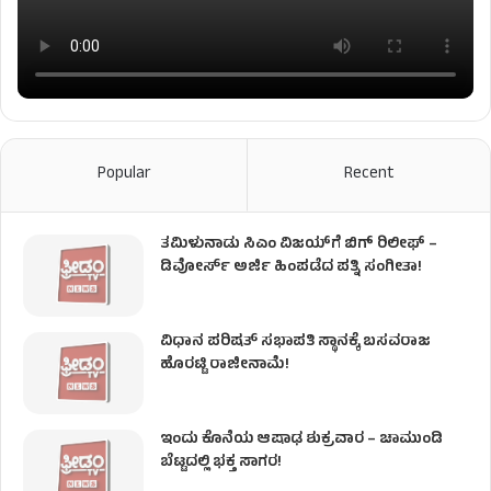
Popular
Recent
ತಮಿಳುನಾಡು ಸಿಎಂ ವಿಜಯ್‌ಗೆ ಬಿಗ್ ರಿಲೀಫ್ –
ಡಿವೋರ್ಸ್ ಅರ್ಜಿ ಹಿಂಪಡೆದ ಪತ್ನಿ ಸಂಗೀತಾ!
ವಿಧಾನ ಪರಿಷತ್ ಸಭಾಪತಿ ಸ್ಥಾನಕ್ಕೆ ಬಸವರಾಜ
ಹೊರಟ್ಟಿ ರಾಜೀನಾಮೆ!
ಇಂದು ಕೊನೆಯ ಆಷಾಢ ಶುಕ್ರವಾರ – ಚಾಮುಂಡಿ
ಬೆಟ್ಟದಲ್ಲಿ ಭಕ್ತ ಸಾಗರ!