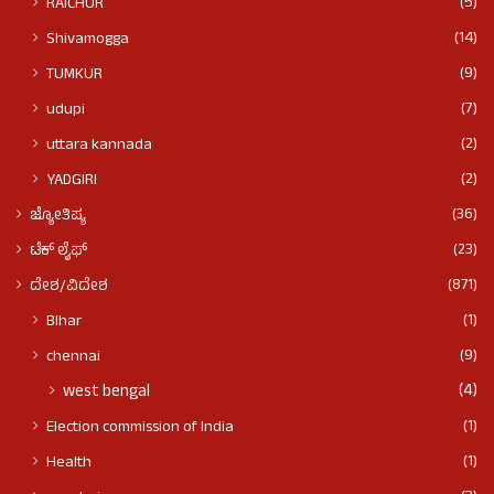
(5)
RAICHUR
(14)
Shivamogga
(9)
TUMKUR
(7)
udupi
(2)
uttara kannada
(2)
YADGIRI
(36)
ಜ್ಯೋತಿಷ್ಯ
(23)
ಟೆಕ್ ಲೈಫ್
(871)
ದೇಶ/ವಿದೇಶ
(1)
BIhar
(9)
chennai
(4)
west bengal
(1)
Election commission of India
(1)
Health