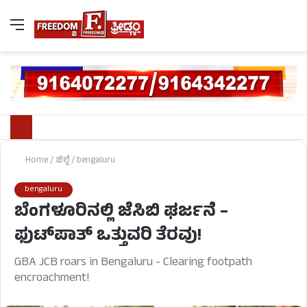
Home
/
ಜಿಲ್ಲೆ
/
bengaluru
bengaluru
ಬೆಂಗಳೂರಿನಲ್ಲಿ ಜೆಸಿಬಿ ಘರ್ಜನೆ –
ಫುಟ್‌ಪಾತ್ ಒತ್ತುವರಿ ತೆರವು!
GBA JCB roars in Bengaluru - Clearing footpath
encroachment!