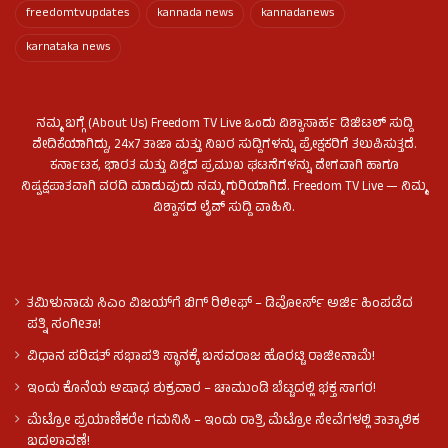
freedomtvupdates
kannada news
kannadanews
karnataka news
ನಮ್ಮ ಬಗ್ಗೆ (About Us) Freedom TV Live ಒಂದು ವಿಶ್ವಾಸಾರ್ಹ ಡಿಜಿಟಲ್ ಸುದ್ದಿ
ವೇದಿಕೆಯಾಗಿದ್ದು, 24x7 ತಾಜಾ ಮತ್ತು ನಿಖರ ಸುದ್ದಿಗಳನ್ನು ಪ್ರೇಕ್ಷಕರಿಗೆ ತಲುಪಿಸುತ್ತದೆ.
ಕರ್ನಾಟಕ, ಭಾರತ ಮತ್ತು ವಿಶ್ವದ ಪ್ರಮುಖ ಘಟನೆಗಳನ್ನು ವೇಗವಾಗಿ ಹಾಗೂ
ನಿಷ್ಪಕ್ಷಪಾತವಾಗಿ ವರದಿ ಮಾಡುವುದು ನಮ್ಮ ಗುರಿಯಾಗಿದೆ. Freedom TV Live — ನಿಮ್ಮ
ವಿಶ್ವಾಸದ ಲೈವ್ ಸುದ್ದಿ ವಾಹಿನಿ.
ತಮಿಳುನಾಡು ಸಿಎಂ ವಿಜಯ್‌ಗೆ ಬಿಗ್ ರಿಲೀಫ್ – ಡಿವೋರ್ಸ್ ಅರ್ಜಿ ಹಿಂಪಡೆದ
ಪತ್ನಿ ಸಂಗೀತಾ!
ವಿಧಾನ ಪರಿಷತ್ ಸಭಾಪತಿ ಸ್ಥಾನಕ್ಕೆ ಬಸವರಾಜ ಹೊರಟ್ಟಿ ರಾಜೀನಾಮೆ!
ಇಂದು ಕೊನೆಯ ಆಷಾಢ ಶುಕ್ರವಾರ – ಚಾಮುಂಡಿ ಬೆಟ್ಟದಲ್ಲಿ ಭಕ್ತ ಸಾಗರ!
ಮೆಟ್ರೋ ಪ್ರಯಾಣಿಕರೇ ಗಮನಿಸಿ – ಇಂದು ರಾತ್ರಿ ಮೆಟ್ರೋ ಸೇವೆಗಳಲ್ಲಿ ತಾತ್ಕಾಲಿಕ
ಬದಲಾವಣೆ!