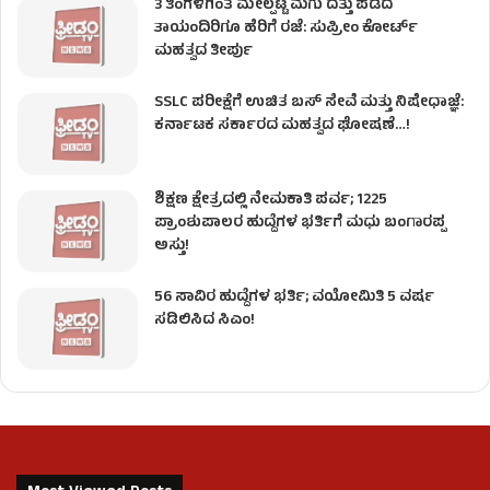
3 ತಿಂಗಳಿಗಿಂತ ಮೇಲ್ಪಟ್ಟ ಮಗು ದತ್ತು ಪಡೆದ
ತಾಯಂದಿರಿಗೂ ಹೆರಿಗೆ ರಜೆ: ಸುಪ್ರೀಂ ಕೋರ್ಟ್
ಮಹತ್ವದ ತೀರ್ಪು
SSLC ಪರೀಕ್ಷೆಗೆ ಉಚಿತ ಬಸ್ ಸೇವೆ ಮತ್ತು ನಿಷೇಧಾಜ್ಞೆ:
ಕರ್ನಾಟಕ ಸರ್ಕಾರದ ಮಹತ್ವದ ಘೋಷಣೆ…!
ಶಿಕ್ಷಣ ಕ್ಷೇತ್ರದಲ್ಲಿ ನೇಮಕಾತಿ ಪರ್ವ; 1225
ಪ್ರಾಂಶುಪಾಲರ ಹುದ್ದೆಗಳ ಭರ್ತಿಗೆ ಮಧು ಬಂಗಾರಪ್ಪ
ಅಸ್ತು!
56 ಸಾವಿರ ಹುದ್ದೆಗಳ ಭರ್ತಿ; ವಯೋಮಿತಿ 5 ವರ್ಷ
ಸಡಿಲಿಸಿದ ಸಿಎಂ!