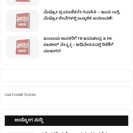
ಮೆಟ್ರೋ ಪ್ರಯಾಣಿಕರೇ ಗಮನಿಸಿ – ಇಂದು ರಾತ್ರಿ
ಮೆಟ್ರೋ ಸೇವೆಗಳಲ್ಲಿ ತಾತ್ಕಾಲಿಕ ಬದಲಾವಣೆ!
ಬಂಡಾಯ ಶಾಸಕರಿಗೆ TB ಜಯಚಂದ್ರ & HK
ಪಾಟೀಲ್ ನೇತೃತ್ವ – ಅಧಿವೇಶನದಲ್ಲಿ ಡಿಕೆಶಿಗೆ
ಮುಜುಗರ!
Live Cricket Scores
ಉದ್ಯೋಗ ಸುದ್ದಿ