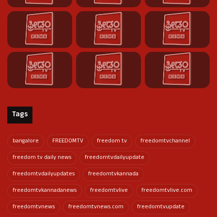
Tags
bangalore
FREEDOMTV
freedom tv
freedomtvchannel
freedom tv daily news
freedomtvdailyupdate
freedomtvdailyupdates
freedomtvkannada
freedomtvkannadanews
freedomtvlive
freedomtvlive.com
freedomtvnews
freedomtvnews.com
freedomtvupdate