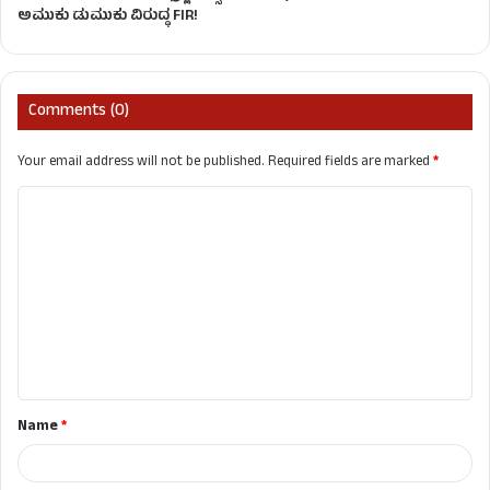
ಅಮುಕು ಡುಮುಕು ವಿರುದ್ಧ FIR!
Comments (0)
Your email address will not be published.
Required fields are marked
*
C
o
m
m
e
n
t
Name
*
*