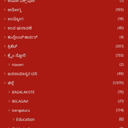
(7)
ಆಟೋ ಎಕ್ಸ್ ಪೋ
(165)
ಆರೋಗ್ಯ
(18)
ಉದ್ಯೋಗ
(45)
ಉಪ ಚುನಾವಣೆ
(4)
ಕಂಪ್ಲೇಂಟ್ ಕಾರ್ನರ್
(301)
ಕ್ರಿಕೆಟ್
(733)
ಕ್ರೈಂ ಸ್ಟೋರಿ
(2)
Haveri
(49)
ಜನಸಾಮಾನ್ಯರ ದನಿ
(1,970)
ಜಿಲ್ಲೆ
(15)
BAGALAKOTE
(21)
BELAGAVI
(174)
bengaluru
(6)
Education