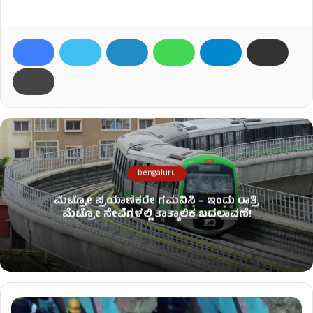
bengaluru
ಮೆಟ್ರೋ ಪ್ರಯಾಣಿಕರೇ ಗಮನಿಸಿ – ಇಂದು ರಾತ್ರಿ
ಮೆಟ್ರೋ ಸೇವೆಗಳಲ್ಲಿ ತಾತ್ಕಾಲಿಕ ಬದಲಾವಣೆ!