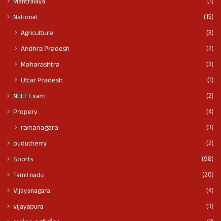
(1)
Mantralaya
(15)
National
(3)
Agriculture
(2)
Andhra Pradesh
(3)
Maharashtra
(1)
Uttar Pradesh
(2)
NEET Exam
(4)
Propery
(3)
ramanagara
(2)
puducherry
(98)
Sports
(20)
Tamil nadu
(4)
VIjayanagara
(3)
vijayapura