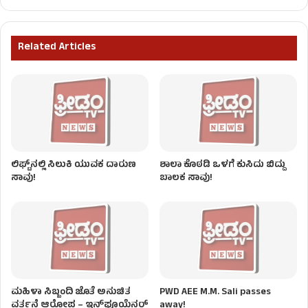
Related Articles
ಲಿಫ್ಟ್​​​ನಲ್ಲಿ ಸಿಲುಕಿ ಯುವಕ ದಾರುಣ
ಶಾಲಾ ಕೊಠಡಿ ಒಳಗೆ ಕುಸಿದು ಬಿದ್ದು
ಸಾವು!
ಬಾಲಕ ಸಾವು!
ಮಹಿಳಾ ಸಿಬ್ಬಂದಿ ಜೊತೆ ಅನುಚಿತ
PWD AEE M.M. Sali passes
ವರ್ತನೆ ಆರೋಪ – ಇನ್‌ಫ್ಲೂಯೆನ್ಸರ್
away!