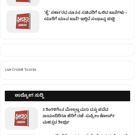
ʻಕೈʼ ಸರ್ಕಾರದ ನೂತನ ಸಚಿವರಿಗೆ ಒಲಿದ ಖಾತೆಗಳು –
ಯಾರಿಗೆ ಯಾವ ಖಾತೆ? ಇಲ್ಲಿದೆ ಸಂಭಾವ್ಯ ಪಟ್ಟಿ!
Live Cricket Scores
ಉದ್ಯೋಗ ಸುದ್ದಿ
3 ತಿಂಗಳಿಗಿಂತ ಮೇಲ್ಪಟ್ಟ ಮಗು ದತ್ತು ಪಡೆದ
ತಾಯಂದಿರಿಗೂ ಹೆರಿಗೆ ರಜೆ: ಸುಪ್ರೀಂ ಕೋರ್ಟ್
ಮಹತ್ವದ ತೀರ್ಪು