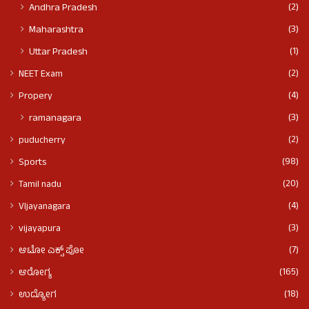
(2)
Andhra Pradesh
(3)
Maharashtra
(1)
Uttar Pradesh
(2)
NEET Exam
(4)
Propery
(3)
ramanagara
(2)
puducherry
(98)
Sports
(20)
Tamil nadu
(4)
VIjayanagara
(3)
vijayapura
(7)
ಆಟೋ ಎಕ್ಸ್ ಪೋ
(165)
ಆರೋಗ್ಯ
(18)
ಉದ್ಯೋಗ