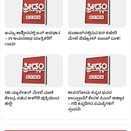
ಜಮ್ಮು-ಕಾಶ್ಮೀರದಲ್ಲಿ ಬಸ್ ಅಪಘಾತ
ಪಂಜಾಬ್‌ನಲ್ಲಿರುವ BJP ಕಚೇರಿ
– 39 ಅಮರನಾಥ ಯಾತ್ರಿಕರಿಗೆ
ಮೇಲೆ ಪೆಟ್ರೋಲ್ ಬಾಂಬ್ ದಾಳಿ!
ಗಾಯ!
SBI ಮ್ಯಾನೇಜರ್‌ ಮೇಲೆ ಮಾಜಿ
ಕಾಸರಗೋಡು ಕನ್ನಡ ಭವನ
ಕೇಂದ್ರ ಸಚಿವ ಅಳಗಿರಿ ಪುತ್ರಿಯಿಂದ
ಉದ್ಘಾಟನೆಗೆ ಕೇರಳ ಸಿಎಂಗೆ ಆಹ್ವಾನ
ಹಲ್ಲೆ!
– ಗಡಿ ಕನ್ನಡಿಗರ ಸಮಸ್ಯೆಗಳಿಗೆ
ಸ್ಪಂದನೆ!