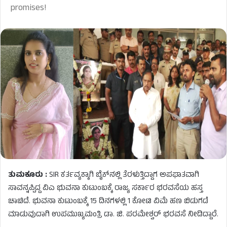
promises!
ತುಮಕೂರು :
SIR ಕರ್ತವ್ಯಕ್ಕಾಗಿ ಬೈಕ್‌ನಲ್ಲಿ ತೆರಳುತ್ತಿದ್ದಾಗ ಅಪಘಾತವಾಗಿ
ಸಾವನ್ನಪ್ಪಿದ್ದ ವಿಎ ಭುವನಾ ಕುಟುಂಬಕ್ಕೆ ರಾಜ್ಯ ಸರ್ಕಾರ ಭರವಸೆಯ ಹಸ್ತ
ಚಾಚಿದೆ. ಭುವನಾ ಕುಟುಂಬಕ್ಕೆ 15 ದಿನಗಳಲ್ಲಿ 1 ಕೋಟಿ ವಿಮೆ ಹಣ ಬಿಡುಗಡೆ
ಮಾಡುವುದಾಗಿ ಉಪಮುಖ್ಯಮಂತ್ರಿ ಡಾ. ಜಿ. ಪರಮೇಶ್ವರ್ ಭರವಸೆ ನೀಡಿದ್ದಾರೆ.