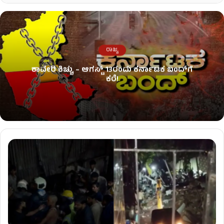
ರಾಜ್ಯ
ಕಾವೇರಿ ಕಿಚ್ಚು – ಆಗಸ್ಟ್​ 13ರಂದು ಕರ್ನಾಟಕ ಬಂದ್​ಗೆ
ಕರೆ!