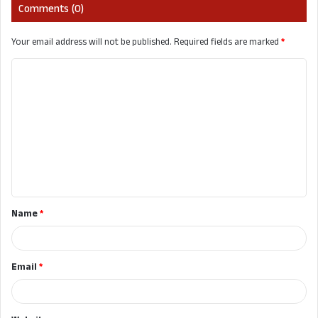
Comments (0)
Your email address will not be published.
Required fields are marked
*
C
o
m
m
e
n
t
Name
*
*
Email
*