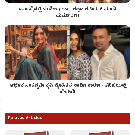
ಮುಂಬೈನಲ್ಲಿ ಮಳೆ ಆರ್ಭಟ - ಕಟ್ಟಡ ಕುಸಿದು 6 ಮಂದಿ
ದುರ್ಮರಣ!
ಆರ್ಥಿಕ ಸಂಕಷ್ಟವೇ ಕೃಷಿ ಸ್ನೇಹಿತನ ಸಾವಿಗೆ ಕಾರಣ - ತನಿಖೆಯಲ್ಲಿ
ಬೆಳಕಿಗೆ!
Related Articles