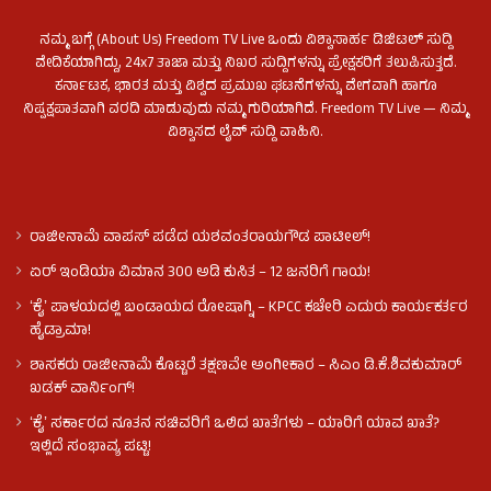
ನಮ್ಮ ಬಗ್ಗೆ (About Us) Freedom TV Live ಒಂದು ವಿಶ್ವಾಸಾರ್ಹ ಡಿಜಿಟಲ್ ಸುದ್ದಿ
ವೇದಿಕೆಯಾಗಿದ್ದು, 24x7 ತಾಜಾ ಮತ್ತು ನಿಖರ ಸುದ್ದಿಗಳನ್ನು ಪ್ರೇಕ್ಷಕರಿಗೆ ತಲುಪಿಸುತ್ತದೆ.
ಕರ್ನಾಟಕ, ಭಾರತ ಮತ್ತು ವಿಶ್ವದ ಪ್ರಮುಖ ಘಟನೆಗಳನ್ನು ವೇಗವಾಗಿ ಹಾಗೂ
ನಿಷ್ಪಕ್ಷಪಾತವಾಗಿ ವರದಿ ಮಾಡುವುದು ನಮ್ಮ ಗುರಿಯಾಗಿದೆ. Freedom TV Live — ನಿಮ್ಮ
ವಿಶ್ವಾಸದ ಲೈವ್ ಸುದ್ದಿ ವಾಹಿನಿ.
ರಾಜೀನಾಮೆ ವಾಪಸ್ ಪಡೆದ ಯಶವಂತರಾಯಗೌಡ ಪಾಟೀಲ್‌!
ಏರ್ ಇಂಡಿಯಾ ವಿಮಾನ 300 ಅಡಿ ಕುಸಿತ – 12 ಜನರಿಗೆ ಗಾಯ!
ʻಕೈʼ​ ಪಾಳಯದಲ್ಲಿ ಬಂಡಾಯದ ರೋಷಾಗ್ನಿ – KPCC ಕಚೇರಿ ಎದುರು ಕಾರ್ಯಕರ್ತರ
ಹೈಡ್ರಾಮಾ!
ಶಾಸಕರು ರಾಜೀನಾಮೆ ಕೊಟ್ಟರೆ ತಕ್ಷಣವೇ ಅಂಗೀಕಾರ – ಸಿಎಂ ಡಿ.ಕೆ.ಶಿವಕುಮಾರ್
ಖಡಕ್ ವಾರ್ನಿಂಗ್!
ʻಕೈʼ ಸರ್ಕಾರದ ನೂತನ ಸಚಿವರಿಗೆ ಒಲಿದ ಖಾತೆಗಳು – ಯಾರಿಗೆ ಯಾವ ಖಾತೆ?
ಇಲ್ಲಿದೆ ಸಂಭಾವ್ಯ ಪಟ್ಟಿ!