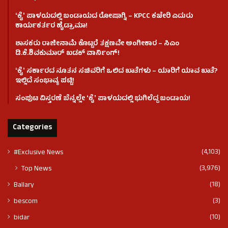
ʻಕೈʼ​ ಪಾಳಯದಲ್ಲಿ ಬಂಡಾಯದ ರೋಷಾಗ್ನಿ – KPCC ಕಚೇರಿ ಎದುರು
ಕಾರ್ಯಕರ್ತರ ಹೈಡ್ರಾಮಾ!
ಶಾಸಕರು ರಾಜೀನಾಮೆ ಕೊಟ್ಟರೆ ತಕ್ಷಣವೇ ಅಂಗೀಕಾರ – ಸಿಎಂ
ಡಿ.ಕೆ.ಶಿವಕುಮಾರ್ ಖಡಕ್ ವಾರ್ನಿಂಗ್!
ʻಕೈʼ ಸರ್ಕಾರದ ನೂತನ ಸಚಿವರಿಗೆ ಒಲಿದ ಖಾತೆಗಳು – ಯಾರಿಗೆ ಯಾವ ಖಾತೆ?
ಇಲ್ಲಿದೆ ಸಂಭಾವ್ಯ ಪಟ್ಟಿ!
ಸಂಪುಟ ವಿಸ್ತರಣೆ ಬೆನ್ನಲ್ಲೇ ʻಕೈʼ ಪಾಳಯದಲ್ಲಿ ಭುಗಿಲೆದ್ದ ಬಂಡಾಯ!
Categories
(4,103)
#Exclusive News
(3,976)
Top News
(18)
Ballary
(3)
bescom
(10)
bidar