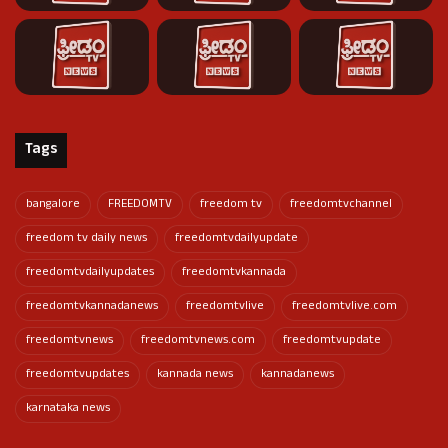
Tags
bangalore
FREEDOMTV
freedom tv
freedomtvchannel
freedom tv daily news
freedomtvdailyupdate
freedomtvdailyupdates
freedomtvkannada
freedomtvkannadanews
freedomtvlive
freedomtvlive.com
freedomtvnews
freedomtvnews.com
freedomtvupdate
freedomtvupdates
kannada news
kannadanews
karnataka news