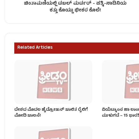
ಚಿಂತಾಮಣಿಯಲ್ಲಿ ಡಬಲ್‌ ಮರ್ಡರ್‌ - ಪತ್ನಿ-ನಾದಿನಿಯ
ಭಾರತದ ಮೇಲೆ 10% ಸುಂಕ ಹೇರಿದ ಡೊನಾಲ್ಡ್ ಟ್ರಂಪ್!
ಕತ್ತು ಕೊಯ್ದು ಭೀಕರ ಕೊಲೆ!
ಜಮ್ಮು-ಕಾಶ್ಮೀರದಲ್ಲಿ ಭೀಕರ ಮೇಘಸ್ಫೋಟ, ಭೂಕುಸಿತ – 17
Related Articles
ದೇಶದ ಮೊದಲ ಖಾಸಗಿ ರಾಕೆಟ್ ‘ವಿಕ್ರಮ್-1’ ಉಡಾವಣೆ!
ದೇಶದ ಮೊದಲ ಹೈಡ್ರೋಜನ್‌ ಚಾಲಿತ ರೈಲಿಗೆ
ವಿಯೆಟ್ನಾಂನ ಹಾ ಲಾಂಗ
ಮೋದಿ ಚಾಲನೆ!
ಮುಳುಗಡೆ – 15 ಭಾರ