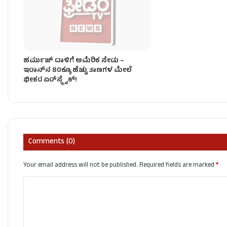
ಹರ್ಮುಜ್ ದಾಳಿಗೆ ಅಮೆರಿಕ ಸೇಡು –
ಇರಾನ್‌ನ 80ಕ್ಕೂ ಹೆಚ್ಚು ತಾಣಗಳ ಮೇಲೆ
ಭೀಕರ ಏರ್‌ಸ್ಟ್ರೈಕ್‌!
Comments (0)
Your email address will not be published.
Required fields are marked
*
C
o
m