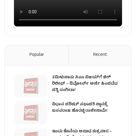
Popular
Recent
ತಮಿಳುನಾಡು ಸಿಎಂ ವಿಜಯ್‌ಗೆ ಬಿಗ್
ರಿಲೀಫ್ – ಡಿವೋರ್ಸ್ ಅರ್ಜಿ ಹಿಂಪಡೆದ
ಪತ್ನಿ ಸಂಗೀತಾ!
ವಿಧಾನ ಪರಿಷತ್ ಸಭಾಪತಿ ಸ್ಥಾನಕ್ಕೆ
ಬಸವರಾಜ ಹೊರಟ್ಟಿ ರಾಜೀನಾಮೆ!
ಇಂದು ಕೊನೆಯ ಆಷಾಢ ಶುಕ್ರವಾರ –