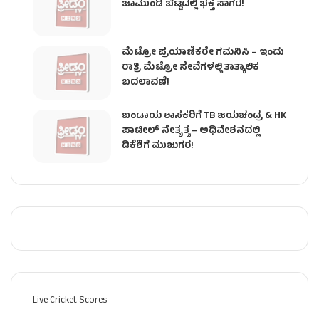
ಚಾಮುಂಡಿ ಬೆಟ್ಟದಲ್ಲಿ ಭಕ್ತ ಸಾಗರ!
ಮೆಟ್ರೋ ಪ್ರಯಾಣಿಕರೇ ಗಮನಿಸಿ – ಇಂದು
ರಾತ್ರಿ ಮೆಟ್ರೋ ಸೇವೆಗಳಲ್ಲಿ ತಾತ್ಕಾಲಿಕ
ಬದಲಾವಣೆ!
ಬಂಡಾಯ ಶಾಸಕರಿಗೆ TB ಜಯಚಂದ್ರ & HK
ಪಾಟೀಲ್ ನೇತೃತ್ವ – ಅಧಿವೇಶನದಲ್ಲಿ
ಡಿಕೆಶಿಗೆ ಮುಜುಗರ!
Live Cricket Scores