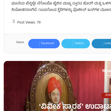
ಘಟನೆಯ ಬೆನ್ನಲ್ಲೇ ನೆಗೊಂಬೊ ಜೈಲಿನ ಮುಖ್ಯ ದ್ವಾರದ ಹೊರಗೆ ಮತ್ತು ಒಳಗಡ
ನಿಯೋಜಿಸಲಾಗಿದೆ. ಗಾಯಗೊಂಡ ಕೈದಿಗಳನ್ನು ಪೊಲೀಸ್ ಬಸ್‌ಗಳ ಮೂಲಕ ಸ್ಥಳೀ
Post Views:
79
Share
Facebook
Twitter
Link
Rea
ದೇಶ
ʻವಿವೇಕ ಸ್ಮಾರಕʼ ಉದ್ಘಾಟ