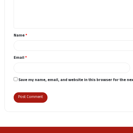
m
e
n
t
Name
*
*
Email
*
Save my name, email, and website in this browser for the ne