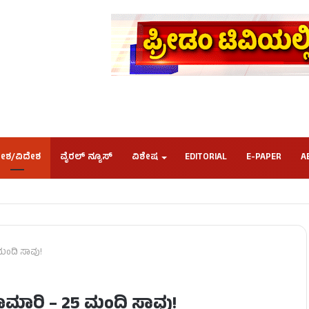
ೇಶ/ವಿದೇಶ
ವೈರಲ್ ನ್ಯೂಸ್
ವಿಶೇಷ
EDITORIAL
E-PAPER
A
 ಮಂದಿ ಸಾವು!
ರಾಮಾರಿ – 25 ಮಂದಿ ಸಾವು!