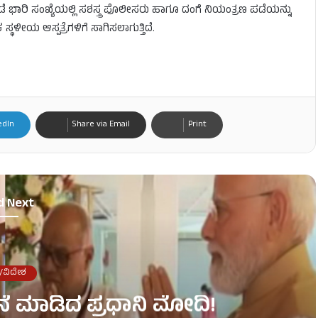
ೆ ಭಾರಿ ಸಂಖ್ಯೆಯಲ್ಲಿ ಸಶಸ್ತ್ರ ಪೊಲೀಸರು ಹಾಗೂ ದಂಗೆ ನಿಯಂತ್ರಣ ಪಡೆಯನ್ನು
ಯ ಆಸ್ಪತ್ರೆಗಳಿಗೆ ಸಾಗಿಸಲಾಗುತ್ತಿದೆ.
edIn
Share via Email
Print
d Next
/ವಿದೇಶ
ನೆ ಮಾಡಿದ ಪ್ರಧಾನಿ ಮೋದಿ!