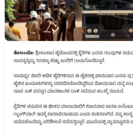
ಕೊಲಂಬೊ:
ಶ್ರೀಲಂಕಾದ ಜೈಲೊಂದರಲ್ಲಿ ಕೈದಿಗಳ ಎರಡು ಗುಂಪುಗಳ ನಡುವೆ 
ಸಾವನ್ನಪ್ಪಿದ್ದು, 100ಕ್ಕೂ ಹೆಚ್ಚು ಜನರಿಗೆ ಗಾಯಗೊಂಡಿದ್ದಾರೆ.
ಸಾಮರ್ಥ್ಯ ಮೀರಿ ಅಧಿಕ ಖೈದಿಗಳಿರುವ ಈ ಜೈಲಿನಲ್ಲಿ ಭಾನುವಾರ ಎರಡು ಪ್ರತಿಸ್ಪರ
ಜೈಲಿನ ಬಂದೂಕುಗಳನ್ನು ವಶಪಡಿಸಿಕೊಂಡಿದ್ದರಿಂದ ಸೋಮವಾರ ಮತ್ತೆ ಸಂಘರ್
ರೂಪ ತಾಳಿ ಪರಸ್ಪರ ಮಾರಣಾಂತಿಕ ದಾಳಿ ನಡೆಸುವ ಹಂತಕ್ಕೆ ತಲುಪಿದೆ.
ಕೈದಿಗಳ ನಡುವಿನ ಈ ಭೀಕರ ಮಾರಾಮಾರಿಗೆ ನಿಖರವಾದ ಕಾರಣ ಏನೆಂಬುದು ಸದ
ಗ್ಯಾಂಗ್‌ವಾರ್‌ ಇದಕ್ಕೆ ಕಾರಣವಿರಬಹುದು ಎಂದು ಶಂಕಿಸಲಾಗಿದೆ. ಸದ್ಯ ಉನ
ಪಡೆದುಕೊಂಡಿದ್ದು, ಪರಿಶೀಲನೆ ನಡೆಸುತ್ತಿದ್ದಾರೆ. ಘಟನೆಯಲ್ಲಿ ಮೃತಪಟ್ಟವ