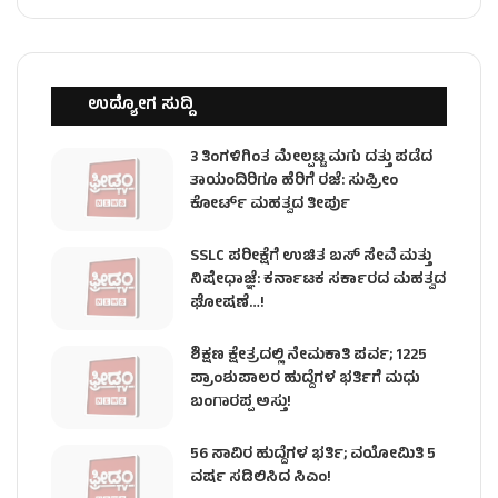
ಉದ್ಯೋಗ ಸುದ್ದಿ
3 ತಿಂಗಳಿಗಿಂತ ಮೇಲ್ಪಟ್ಟ ಮಗು ದತ್ತು ಪಡೆದ
ತಾಯಂದಿರಿಗೂ ಹೆರಿಗೆ ರಜೆ: ಸುಪ್ರೀಂ
ಕೋರ್ಟ್ ಮಹತ್ವದ ತೀರ್ಪು
SSLC ಪರೀಕ್ಷೆಗೆ ಉಚಿತ ಬಸ್ ಸೇವೆ ಮತ್ತು
ನಿಷೇಧಾಜ್ಞೆ: ಕರ್ನಾಟಕ ಸರ್ಕಾರದ ಮಹತ್ವದ
ಘೋಷಣೆ…!
ಶಿಕ್ಷಣ ಕ್ಷೇತ್ರದಲ್ಲಿ ನೇಮಕಾತಿ ಪರ್ವ; 1225
ಪ್ರಾಂಶುಪಾಲರ ಹುದ್ದೆಗಳ ಭರ್ತಿಗೆ ಮಧು
ಬಂಗಾರಪ್ಪ ಅಸ್ತು!
56 ಸಾವಿರ ಹುದ್ದೆಗಳ ಭರ್ತಿ; ವಯೋಮಿತಿ 5
ವರ್ಷ ಸಡಿಲಿಸಿದ ಸಿಎಂ!