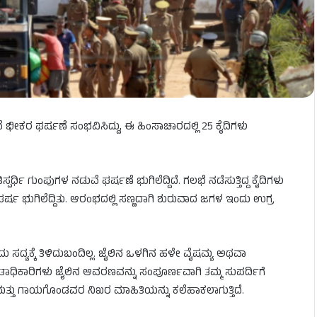
ಭೀಕರ ಘರ್ಷಣೆ ಸಂಭವಿಸಿದ್ದು, ಈ ಹಿಂಸಾಚಾರದಲ್ಲಿ 25 ಕೈದಿಗಳು
್ಧಿ ಗುಂಪುಗಳ ನಡುವೆ ಘರ್ಷಣೆ ಭುಗಿಲೆದ್ದಿದೆ. ಗಲಭೆ ನಡೆಸುತ್ತಿದ್ದ ಕೈದಿಗಳು
ಷ ಭುಗಿಲೆದ್ದಿತು. ಆರಂಭದಲ್ಲಿ ಸಣ್ಣದಾಗಿ ಶುರುವಾದ ಜಗಳ ಇಂದು ಉಗ್ರ
್ಯಕ್ಕೆ ತಿಳಿದುಬಂದಿಲ್ಲ. ಜೈಲಿನ ಒಳಗಿನ ಹಳೇ ವೈಷಮ್ಯ ಅಥವಾ
್ನತಾಧಿಕಾರಿಗಳು ಜೈಲಿನ ಆವರಣವನ್ನು ಸಂಪೂರ್ಣವಾಗಿ ತಮ್ಮ ಸುಪರ್ದಿಗೆ
ರು ಮತ್ತು ಗಾಯಗೊಂಡವರ ನಿಖರ ಮಾಹಿತಿಯನ್ನು ಕಲೆಹಾಕಲಾಗುತ್ತಿದೆ.