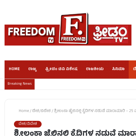
HOME
ರಾಜ್ಯ
ಫ್ರೀಡಂ ಟಿವಿ ವಿಶೇಷ
ರಾಜಕೀಯ
ಸಿನಿಮಾ
ದ
Breaking News
Home
/
ದೇಶ/ವಿದೇಶ
/
ಶ್ರೀಲಂಕಾ ಜೈಲಿನಲ್ಲಿ ಕೈದಿಗಳ ನಡುವೆ ಮಾರಾಮಾರಿ – 25
ದೇಶ/ವಿದೇಶ
ಶ್ರೀಲಂಕಾ ಜೈಲಿನಲ್ಲಿ ಕೈದಿಗಳ ನಡುವೆ ಮಾ