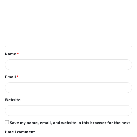
o
m
m
e
n
t
Name
*
*
Email
*
Website
Save my name, email, and website in this browser for the next
time I comment.