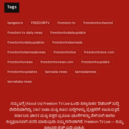
Tags
bangalore
FREEDOMTV
freedom tv
freedomtvchannel
freedom tv daily news
freedomtvdailyupdate
freedomtvdailyupdates
freedomtvkannada
freedomtvkannadanews
freedomtvlive
freedomtvlive.com
freedomtvnews
freedomtvnews.com
freedomtvupdate
freedomtvupdates
kannada news
kannadanews
karnataka news
ನಮ್ಮ ಬಗ್ಗೆ (About Us) Freedom TV Live ಒಂದು ವಿಶ್ವಾಸಾರ್ಹ ಡಿಜಿಟಲ್ ಸುದ್ದಿ
ವೇದಿಕೆಯಾಗಿದ್ದು, 24x7 ತಾಜಾ ಮತ್ತು ನಿಖರ ಸುದ್ದಿಗಳನ್ನು ಪ್ರೇಕ್ಷಕರಿಗೆ ತಲುಪಿಸುತ್ತದೆ.
ಕರ್ನಾಟಕ, ಭಾರತ ಮತ್ತು ವಿಶ್ವದ ಪ್ರಮುಖ ಘಟನೆಗಳನ್ನು ವೇಗವಾಗಿ ಹಾಗೂ
ನಿಷ್ಪಕ್ಷಪಾತವಾಗಿ ವರದಿ ಮಾಡುವುದು ನಮ್ಮ ಗುರಿಯಾಗಿದೆ. Freedom TV Live — ನಿಮ್ಮ
ವಿಶ್ವಾಸದ ಲೈವ್ ಸುದ್ದಿ ವಾಹಿನಿ.