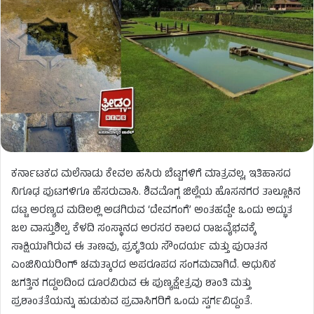
ಕರ್ನಾಟಕದ ಮಲೆನಾಡು ಕೇವಲ ಹಸಿರು ಬೆಟ್ಟಗಳಿಗೆ ಮಾತ್ರವಲ್ಲ, ಇತಿಹಾಸದ
ನಿಗೂಢ ಪುಟಗಳಿಗೂ ಹೆಸರುವಾಸಿ. ಶಿವಮೊಗ್ಗ ಜಿಲ್ಲೆಯ ಹೊಸನಗರ ತಾಲ್ಲೂಕಿನ
ದಟ್ಟ ಅರಣ್ಯದ ಮಡಿಲಲ್ಲಿ ಅಡಗಿರುವ ‘ದೇವಗಂಗೆ’ ಅಂತಹದ್ದೇ ಒಂದು ಅದ್ಭುತ
ಜಲ ವಾಸ್ತುಶಿಲ್ಪ. ಕೆಳದಿ ಸಂಸ್ಥಾನದ ಅರಸರ ಕಾಲದ ರಾಜವೈಭವಕ್ಕೆ
ಸಾಕ್ಷಿಯಾಗಿರುವ ಈ ತಾಣವು, ಪ್ರಕೃತಿಯ ಸೌಂದರ್ಯ ಮತ್ತು ಪುರಾತನ
ಎಂಜಿನಿಯರಿಂಗ್ ಚಮತ್ಕಾರದ ಅಪರೂಪದ ಸಂಗಮವಾಗಿದೆ. ಆಧುನಿಕ
ಜಗತ್ತಿನ ಗದ್ದಲದಿಂದ ದೂರವಿರುವ ಈ ಪುಣ್ಯಕ್ಷೇತ್ರವು ಶಾಂತಿ ಮತ್ತು
ಪ್ರಶಾಂತತೆಯನ್ನು ಹುಡುಕುವ ಪ್ರವಾಸಿಗರಿಗೆ ಒಂದು ಸ್ವರ್ಗವಿದ್ದಂತೆ.