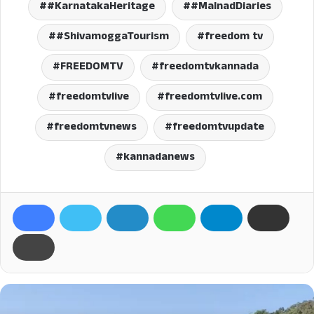
#KarnatakaHeritage
#MalnadDiaries
#ShivamoggaTourism
freedom tv
FREEDOMTV
freedomtvkannada
freedomtvlive
freedomtvlive.com
freedomtvnews
freedomtvupdate
kannadanews