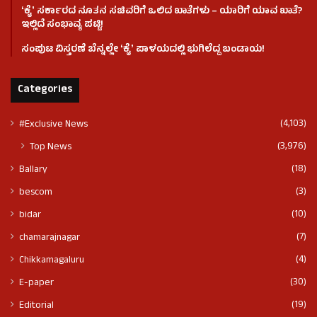
ʻಕೈʼ ಸರ್ಕಾರದ ನೂತನ ಸಚಿವರಿಗೆ ಒಲಿದ ಖಾತೆಗಳು – ಯಾರಿಗೆ ಯಾವ ಖಾತೆ?
ಇಲ್ಲಿದೆ ಸಂಭಾವ್ಯ ಪಟ್ಟಿ!
ಸಂಪುಟ ವಿಸ್ತರಣೆ ಬೆನ್ನಲ್ಲೇ ʻಕೈʼ ಪಾಳಯದಲ್ಲಿ ಭುಗಿಲೆದ್ದ ಬಂಡಾಯ!
Categories
(4,103)
#Exclusive News
(3,976)
Top News
(18)
Ballary
(3)
bescom
(10)
bidar
(7)
chamarajnagar
(4)
Chikkamagaluru
(30)
E-paper
(19)
Editorial