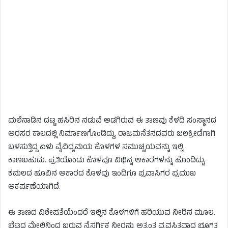
ಮಲೆನಾಡಿನ ದಟ್ಟ ಹಸಿರಿನ ನಡುವೆ ಅಡಗಿರುವ ಈ ತಾಣವು ಕೆಳದಿ ಸಂಸ್ಥಾನದ
ಅರಸರ ಕಾಲದಲ್ಲಿ ನಿರ್ಮಾಣಗೊಂಡಿದ್ದು, ರಾಜಮನೆತನದವರು ಜಲಕ್ರೀಡೆಗಾಗಿ
ಬಳಸುತ್ತಿದ್ದ ಏಳು ವೈವಿಧ್ಯಮಯ ಕೊಳಗಳ ಸಮುಚ್ಚಯವನ್ನು ಇಲ್ಲಿ
ಕಾಣಬಹುದು. ಪ್ರತಿಯೊಂದು ಕೊಳವೂ ವಿಭಿನ್ನ ಆಕಾರಗಳನ್ನು ಹೊಂದಿದ್ದು,
ಕಮಲದ ಹೂವಿನ ಆಕಾರದ ಕೊಳವು ಇಂದಿಗೂ ಪ್ರವಾಸಿಗರ ಪ್ರಮುಖ
ಆಕರ್ಷಣೆಯಾಗಿದೆ.
ಈ ತಾಣದ ವಿಶೇಷತೆಯೆಂದರೆ ಇಲ್ಲಿನ ಕೊಳಗಳಿಗೆ ಹರಿಯುವ ನೀರಿನ ಮೂಲ.
ಬೆಟ್ಟದ ಮೇಲಿನಿಂದ ಬರುವ ನೈಸರ್ಗಿಕ ನೀರನ್ನು ಅತ್ಯಂತ ವ್ಯವಸ್ಥಿತವಾದ ಭೂಗತ