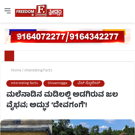
Home
/
interesting facts
interesting facts
Shivamogga
ವೆಬ್ ಸ್ಟೋರೀಸ್
ಮಲೆನಾಡಿನ ಮಡಿಲಲ್ಲಿ ಅಡಗಿರುವ ಜಲ
ವೈಭವ; ಅದ್ಭುತ ‘ದೇವಗಂಗೆ’!