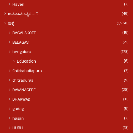
(2)
Haveri
(49)
ಜನಸಾಮಾನ್ಯರ ದನಿ
(1,968)
ಜಿಲ್ಲೆ
(15)
BAGALAKOTE
(21)
BELAGAVI
(173)
bengaluru
(6)
Education
(7)
Chikkaballapura
(9)
chitradurga
(28)
DAVANAGERE
(11)
DHARWAD
(5)
gadag
(2)
hasan
(13)
HUBLI