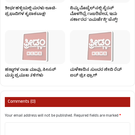
ತೀರ್ಥಹಳ್ಳಿಯಲ್ಲಿ ಮರಳು ಲೂಟಿ-
ನಿಮ್ಮ ಮೊಬೈಲ್​​ನಲ್ಲಿ ಸೈರನ್
ಪ್ರಭಾವಿಗಳ ಕೃಪಾಕಟಾಕ್ಷ!
ಮೊಳಗಿದ್ರೆ ಗಾಬರಿಬೇಡ, ಇದು
ಸರ್ಕಾರದ ‘ಎಮರ್ಜೆನ್ಸಿ’ ಟೆಸ್ಟ್!
ಹಣ್ಣುಗಳ ರಾಜ ಮಾವು, ಸೀಸನ್
ಮಳೆಕಾಡಿನ ಸುಂದರ ಜೀವಿ ರೆಡ್
ಮತ್ತು ಪ್ರಮುಖ ತಳಿಗಳು
ಐಡ್ ಟ್ರೀ ಫ್ರಾಗ್
Comments (0)
Your email address will not be published.
Required fields are marked
*
C