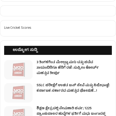
Live Cricket Scores
ಉದ್ಯೋಗ ಸುದ್ದಿ
3 ತಿಂಗಳಿಗಿಂತ ಮೇಲ್ಪಟ್ಟ ಮಗು ದತ್ತು ಪಡೆದ
ತಾಯಂದಿರಿಗೂ ಹೆರಿಗೆ ರಜೆ: ಸುಪ್ರೀಂ ಕೋರ್ಟ್
ಮಹತ್ವದ ತೀರ್ಪು
SSLC ಪರೀಕ್ಷೆಗೆ ಉಚಿತ ಬಸ್ ಸೇವೆ ಮತ್ತು ನಿಷೇಧಾಜ್ಞೆ:
ಕರ್ನಾಟಕ ಸರ್ಕಾರದ ಮಹತ್ವದ ಘೋಷಣೆ…!
ಶಿಕ್ಷಣ ಕ್ಷೇತ್ರದಲ್ಲಿ ನೇಮಕಾತಿ ಪರ್ವ; 1225
ಪ್ರಾಂಶುಪಾಲರ ಹುದ್ದೆಗಳ ಭರ್ತಿಗೆ ಮಧು ಬಂಗಾರಪ್ಪ