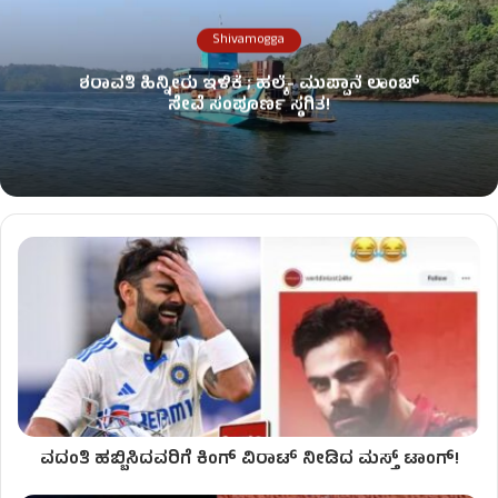
Shivamogga
ಶರಾವತಿ ಹಿನ್ನೀರು ಇಳಿಕೆ ; ಹಲ್ಕೆ- ಮುಪ್ಪಾನೆ ಲಾಂಚ್
ಸೇವೆ ಸಂಪೂರ್ಣ ಸ್ಥಗಿತ!
ವದಂತಿ ಹಬ್ಬಿಸಿದವರಿಗೆ ಕಿಂಗ್ ವಿರಾಟ್ ನೀಡಿದ ಮಸ್ತ್ ಟಾಂಗ್!