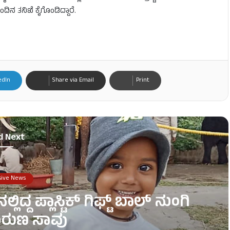
ದಿನ ತನಿಖೆ ಕೈಗೊಂಡಿದ್ದಾರೆ.
edIn
Share via Email
Print
d Next
sive News
ಲಿದ್ದ ಪ್ಲಾಸ್ಟಿಕ್ ಗಿಫ್ಟ್ ಬಾಲ್ ನುಂಗಿ
ರುಣ ಸಾವು