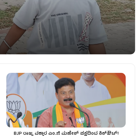
 ಬಾಲ್ ನುಂಗಿ ಬಾಲಕ ದಾರುಣ ಸಾವು
ನಲ್ಲಿಟ್ಟ ಹಂತಕರು!
್ಯೆ!
BJP ರಾಜ್ಯ ವಕ್ತಾರ ಎಂ.ಜಿ ಮಹೇಶ್ ಪಕ್ಷದಿಂದ ಕಿಕ್‌ಔಟ್!
್‌ ಅರೆಸ್ಟ್!