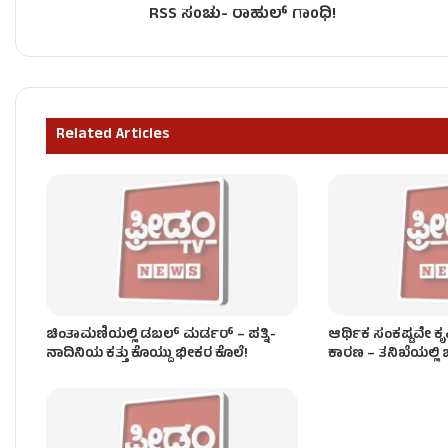
RSS ಸಂಚು- ರಾಹುಲ್ ಗಾಂಧಿ!
ಬೆಂಗಳೂರಿನಲ್ಲಿ ಮತ್ತೊಂದು ತ್ರಿಬಲ್​​ ಮರ್ಡರ್​​ – ತಾಯಿ, ಅಜ್
Related Articles
ಬೆಂಗಳೂರಿನ ಸ್ಯಾಂಕಿ ಕೆರೆಗೆ ಹಾರಿ ಯುವತಿ ಆತ್ಮಹತ್ಯೆ!
ಚಿಂತಾಮಣಿಯಲ್ಲಿ ಡಬಲ್‌ ಮರ್ಡರ್‌ – ಪತ್ನಿ-
ಆರ್ಥಿಕ ಸಂಕಷ್ಟವೇ ಕೃಷ
ನಾದಿನಿಯ ಕತ್ತು ಕೊಯ್ದು ಭೀಕರ ಕೊಲೆ!
ಕಾರಣ – ತನಿಖೆಯಲ್ಲಿ ಬ