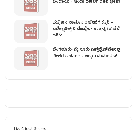
ಬಂಡಾಯ – ಇಂದು ದೆಹಲಿಗೆ ಡಿಕೆಶಿ ಭೇಟಿ!
ಮತ್ತೆ ಜನ ಸಾಮಾನ್ಯರ ಜೇಬಿಗೆ ಕತ್ತರಿ –
ಎಲೆಕ್ಟ್ರಾನಿಕ್ಸ್ & ಮೊಬೈಲ್ ಉತ್ಪನ್ನಗಳ ಬೆಲೆ
ಏರಿಕೆ!
ಬೆಂಗಳೂರು-ಮೈಸೂರು ಎಕ್ಸ್‌ಪ್ರೆಸ್‌ವೇನಲ್ಲಿ
ಭೀಕರ ಅಪಘಾತ – ಇಬ್ಬರು ದುರ್ಮರಣ!
Live Cricket Scores