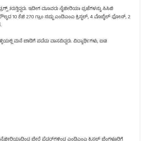
ಗ್ಸ್‌ ತರುತ್ತಿದ್ದರು. ಇದೀಗ ಮೂವರು ನೈಜೀರಿಯಾ ಪ್ರಜೆಗಳನ್ನು ಸಿಸಿಬಿ
ಯದ 10 ಕೆಜಿ 270 ಗ್ರಾಂ ನಷ್ಟು ಎಂಡಿಎಂಎ ಕ್ರಿಸ್ಟಲ್‌, 4 ಮೊಬೈಲ್‌ ಫೋನ್‌, 2
.
ಲಿ ಮನೆ ಬಾಡಿಗೆ ಪಡೆದು ವಾಸವಿದ್ದರು. ವಿದ್ಯಾರ್ಥಿಗಳು, ಐಟಿ
ನೈಜೀರಿಯಾದಿಂದ ಬೇರೆ ಪೆಡ್ಲರ್‌ಗಳಿಂದ ಎಂಡಿಎಂಎ ಕ್ರಿಸ್ಟಲ್ ಬೆಂಗಳೂರಿಗೆ