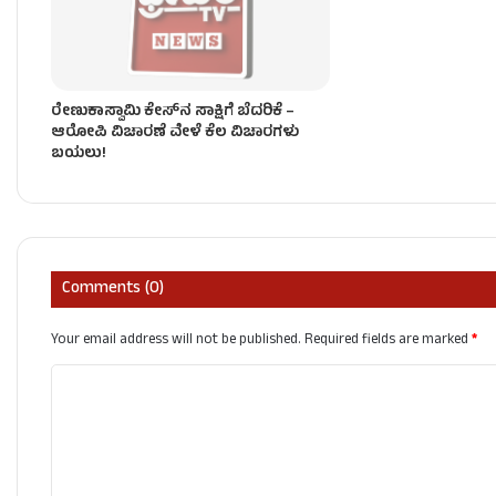
ರೇಣುಕಾಸ್ವಾಮಿ ಕೇಸ್‌ನ ಸಾಕ್ಷಿಗೆ ಬೆದರಿಕೆ –
ಆರೋಪಿ ವಿಚಾರಣೆ ವೇಳೆ ಕೆಲ ವಿಚಾರಗಳು
ಬಯಲು!
Comments (0)
Your email address will not be published.
Required fields are marked
*
C
o
m
m