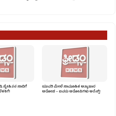
ಜಿ, ಮಾವನನ್ನು ಕೊಂದು ತಾನೂ ಆತ್ಮಹತ್ಯೆ!
ಿ ಸ್ನೇಹಿತನ ಸಾವಿಗೆ
ಯುವತಿ ಮೇಲೆ ಸಾಮೂಹಿಕ ಅತ್ಯಾಚಾರ
ೆಳಕಿಗೆ!
ಆರೋಪ – ಐವರು ಆರೋಪಿಗಳು ಅರೆಸ್ಟ್!