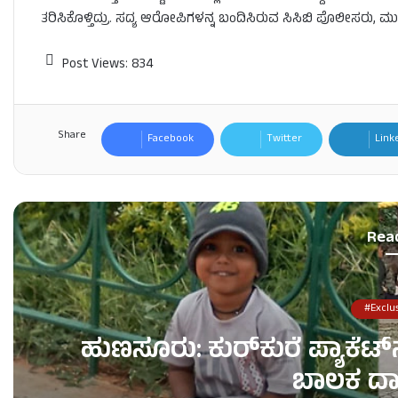
ತರಿಸಿಕೊಳ್ತಿದ್ರು. ಸದ್ಯ ಆರೋಪಿಗಳನ್ನ ಬಂದಿಸಿರುವ ಸಿಸಿಬಿ ಪೊಲೀಸರು, ಮುಂ
Post Views:
834
Share
Facebook
Twitter
Link
Rea
#Exclu
ಹುಣಸೂರು: ಕುರ್‌ಕುರೆ ಪ್ಯಾಕೆಟ್‌ನಲ್
ಬಾಲಕ ದಾ