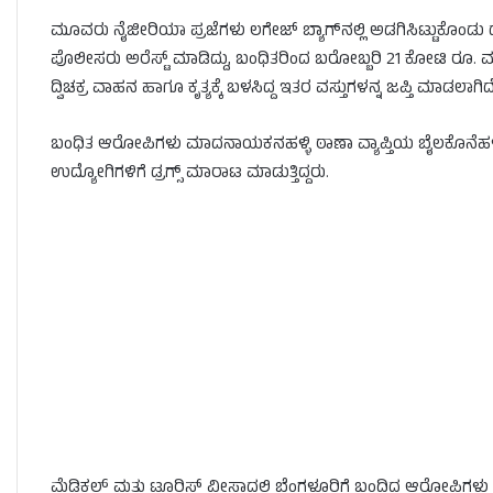
ಮೂವರು ನೈಜೀರಿಯಾ ಪ್ರಜೆಗಳು ಲಗೇಜ್‌ ಬ್ಯಾಗ್‌ನಲ್ಲಿ ಅಡಗಿಸಿಟ್ಟುಕೊಂಡು ಡ್ರ
ಪೊಲೀಸರು ಅರೆಸ್ಟ್‌ ಮಾಡಿದ್ದು, ಬಂಧಿತರಿಂದ ಬರೋಬ್ಬರಿ 21 ಕೋಟಿ ರೂ. ಮೌಲ್
ದ್ವಿಚಕ್ರ ವಾಹನ ಹಾಗೂ ಕೃತ್ಯಕ್ಕೆ ಬಳಸಿದ್ದ ಇತರ ವಸ್ತುಗಳನ್ನ ಜಪ್ತಿ ಮಾಡಲಾಗಿದೆ
ಬಂಧಿತ ಆರೋಪಿಗಳು ಮಾದನಾಯಕನಹಳ್ಳಿ ಠಾಣಾ ವ್ಯಾಪ್ತಿಯ ಬೈಲಕೊನೆಹಳ್ಳಿಯಲ್
ಉದ್ಯೋಗಿಗಳಿಗೆ ಡ್ರಗ್ಸ್‌ ಮಾರಾಟ ಮಾಡುತ್ತಿದ್ದರು.
ಮೆಡಿಕಲ್ ಮತ್ತು ಟೂರಿಸ್ಟ್ ವೀಸಾದಲ್ಲಿ ಬೆಂಗಳೂರಿಗೆ ಬಂದಿದ್ದ ಆರೋಪಿಗಳು 