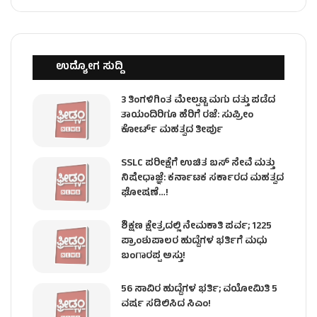
ಉದ್ಯೋಗ ಸುದ್ದಿ
3 ತಿಂಗಳಿಗಿಂತ ಮೇಲ್ಪಟ್ಟ ಮಗು ದತ್ತು ಪಡೆದ
ತಾಯಂದಿರಿಗೂ ಹೆರಿಗೆ ರಜೆ: ಸುಪ್ರೀಂ
ಕೋರ್ಟ್ ಮಹತ್ವದ ತೀರ್ಪು
SSLC ಪರೀಕ್ಷೆಗೆ ಉಚಿತ ಬಸ್ ಸೇವೆ ಮತ್ತು
ನಿಷೇಧಾಜ್ಞೆ: ಕರ್ನಾಟಕ ಸರ್ಕಾರದ ಮಹತ್ವದ
ಘೋಷಣೆ…!
ಶಿಕ್ಷಣ ಕ್ಷೇತ್ರದಲ್ಲಿ ನೇಮಕಾತಿ ಪರ್ವ; 1225
ಪ್ರಾಂಶುಪಾಲರ ಹುದ್ದೆಗಳ ಭರ್ತಿಗೆ ಮಧು
ಬಂಗಾರಪ್ಪ ಅಸ್ತು!
56 ಸಾವಿರ ಹುದ್ದೆಗಳ ಭರ್ತಿ; ವಯೋಮಿತಿ 5
ವರ್ಷ ಸಡಿಲಿಸಿದ ಸಿಎಂ!