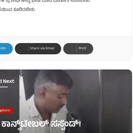
 ಪ್ರತಿನಿಧಿಗಳನ್ನು ಭೇಟಿ ಮಾಡಿ ಮಾತುಕತೆ ನಡೆಸಬೇಕು.
ತೆಯಿಂದ ಕೂಡಿರಬೇಕು.
edIn
Share via Email
Print
d Next
galuru
ಕಾನ್ಸ್​​​ಟೇಬಲ್ ಸಸ್ಪೆಂಡ್‌!