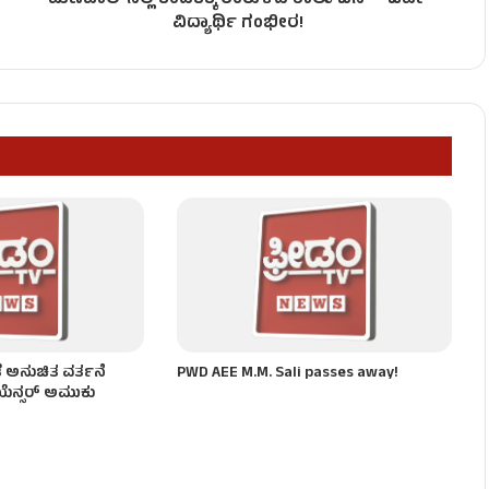
ಮಣಿಪಾಲ್‌ನಲ್ಲಿ ಕಂದಕಕ್ಕೆ ಉರುಳಿದ ಶಾಲಾ ಬಸ್ - ಓರ್ವ
ವಿದ್ಯಾರ್ಥಿ ಗಂಭೀರ!
ೆ ಅನುಚಿತ ವರ್ತನೆ
PWD AEE M.M. Sali passes away!
ೆನ್ಸರ್ ಅಮುಕು