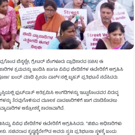
್ರಗೊಂಡ ಬೆನ್ನಲ್ಲೇ, ಗ್ರೇಟರ್ ಬೆಂಗಳೂರು ಪ್ರಾಧಿಕಾರದ (GBA) ಈ
ಅಧಿಕಾರಿಗಳ ಕ್ರಮವನ್ನು ಖಂಡಿಸಿ ಹಾಗೂ ವಿವಿಧ ಬೇಡಿಕೆಗಳ ಈಡೇರಿಕೆಗೆ ಆಗ್ರಹಿಸಿ
್ಣ ಬಂದ್ ಮಾಡಿ ಫ್ರೀಡಂ ಪಾರ್ಕ್‌ನಲ್ಲಿ ಬೃಹತ್ ಪ್ರತಿಭಟನೆ ನಡೆಸಿದರು.
್ತಿಯಲ್ಲಿ ಫುಟ್​​ಪಾತ್​​ ಅತಿಕ್ರಮಿಸಿ ಅಂಗಡಿಗಳನ್ನು ಇಟ್ಟುಕೊಂಡವರ ವಿರುದ್ಧ
​ಪಾತ್‌ಗಳನ್ನು ತೆರವುಗೊಳಿಸುವ ಮೂಲಕ ಪಾದಚಾರಿಗಳಿಗೆ ಜಾಗ ಮಾಡಿಕೊಡಲು
ಯಾಪಾರಿಗಳ ಆಕ್ರೋಶಕ್ಕೆ ಕಾರಣವಾಗಿದೆ.
ಟಿಸಿದ್ದು, ವಿವಿಧ ಬೇಡಿಕೆಗಳ ಈಡೇರಿಕೆಗೆ ಆಗ್ರಹಿಸಿದರು. “ಜಿಬಿಎ ಅಧಿಕಾರಿಗಳು
ೇಕು. ಸಚಿವರಾದ ಕೃಷ್ಣಬೈರೇಗೌಡ ಅವರು ಸ್ವತಃ ಪ್ರತಿಭಟನಾ ಸ್ಥಳಕ್ಕೆ ಬಂದು