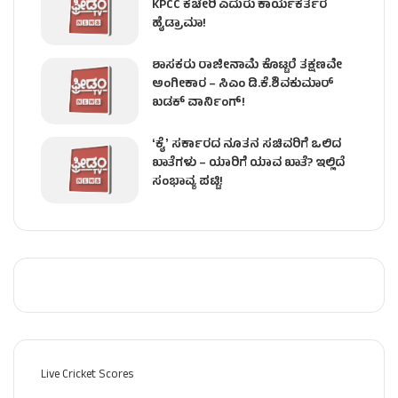
KPCC ಕಚೇರಿ ಎದುರು ಕಾರ್ಯಕರ್ತರ
ಹೈಡ್ರಾಮಾ!
ಶಾಸಕರು ರಾಜೀನಾಮೆ ಕೊಟ್ಟರೆ ತಕ್ಷಣವೇ
ಅಂಗೀಕಾರ – ಸಿಎಂ ಡಿ.ಕೆ.ಶಿವಕುಮಾರ್
ಖಡಕ್ ವಾರ್ನಿಂಗ್!
ʻಕೈʼ ಸರ್ಕಾರದ ನೂತನ ಸಚಿವರಿಗೆ ಒಲಿದ
ಖಾತೆಗಳು – ಯಾರಿಗೆ ಯಾವ ಖಾತೆ? ಇಲ್ಲಿದೆ
ಸಂಭಾವ್ಯ ಪಟ್ಟಿ!
Live Cricket Scores