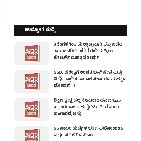
ಉದ್ಯೋಗ ಸುದ್ದಿ
3 ತಿಂಗಳಿಗಿಂತ ಮೇಲ್ಪಟ್ಟ ಮಗು ದತ್ತು ಪಡೆದ
ತಾಯಂದಿರಿಗೂ ಹೆರಿಗೆ ರಜೆ: ಸುಪ್ರೀಂ
ಕೋರ್ಟ್ ಮಹತ್ವದ ತೀರ್ಪು
SSLC ಪರೀಕ್ಷೆಗೆ ಉಚಿತ ಬಸ್ ಸೇವೆ ಮತ್ತು
ನಿಷೇಧಾಜ್ಞೆ: ಕರ್ನಾಟಕ ಸರ್ಕಾರದ ಮಹತ್ವದ
ಘೋಷಣೆ…!
ಶಿಕ್ಷಣ ಕ್ಷೇತ್ರದಲ್ಲಿ ನೇಮಕಾತಿ ಪರ್ವ; 1225
ಪ್ರಾಂಶುಪಾಲರ ಹುದ್ದೆಗಳ ಭರ್ತಿಗೆ ಮಧು
ಬಂಗಾರಪ್ಪ ಅಸ್ತು!
56 ಸಾವಿರ ಹುದ್ದೆಗಳ ಭರ್ತಿ; ವಯೋಮಿತಿ 5
ವರ್ಷ ಸಡಿಲಿಸಿದ ಸಿಎಂ!