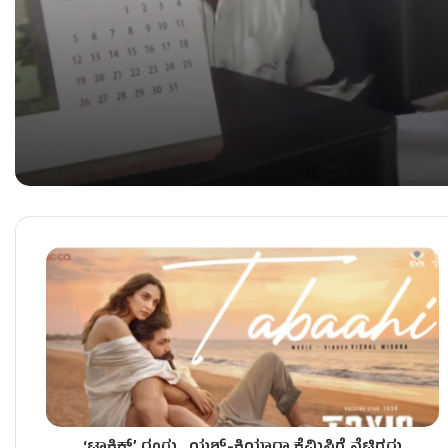
ಲಂಚಕ್ಕೆ ಬೇಡಿಕೆ – ಹೆಡ್​ ಕಾನ್ಸ್​​​ಟೇಬಲ್ ಸಸ್ಪೆಂಡ್‌!
GBA ಅಧಿಕಾರಿಗಳ ಮೇಲೆ ಹಲ್ಲೆ – ಕೈಮುಗಿದು ಕ್ಷಮೆಯಾಚಿ
ಫುಟ್‌ಪಾತ್ ತೆರವು ವೇಳೆ GBA ಅಧಿಕಾರಿಗಳ ಮೇಲೆ ಹಲ್ಲೆ 