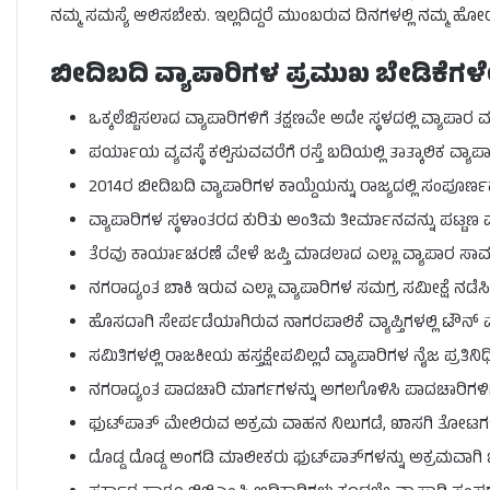
ನಮ್ಮ ಸಮಸ್ಯೆ ಆಲಿಸಬೇಕು. ಇಲ್ಲದಿದ್ದರೆ ಮುಂಬರುವ ದಿನಗಳಲ್ಲಿ ನಮ್ಮ ಹೋರಾಟವ
ಬೀದಿಬದಿ ವ್ಯಾಪಾರಿಗಳ ಪ್ರಮುಖ ಬೇಡಿಕೆಗಳ
ಒಕ್ಕಲೆಬ್ಬಿಸಲಾದ ವ್ಯಾಪಾರಿಗಳಿಗೆ ತಕ್ಷಣವೇ ಅದೇ ಸ್ಥಳದಲ್ಲಿ ವ್ಯ
ಪರ್ಯಾಯ ವ್ಯವಸ್ಥೆ ಕಲ್ಪಿಸುವವರೆಗೆ ರಸ್ತೆ ಬದಿಯಲ್ಲಿ ತಾತ್ಕಾಲಿಕ ವ್ಯ
2014ರ ಬೀದಿಬದಿ ವ್ಯಾಪಾರಿಗಳ ಕಾಯ್ದೆಯನ್ನು ರಾಜ್ಯದಲ್ಲಿ ಸಂಪೂರ್
ವ್ಯಾಪಾರಿಗಳ ಸ್ಥಳಾಂತರದ ಕುರಿತು ಅಂತಿಮ ತೀರ್ಮಾನವನ್ನು ಪಟ್ಟಣ ವ
ತೆರವು ಕಾರ್ಯಾಚರಣೆ ವೇಳೆ ಜಪ್ತಿ ಮಾಡಲಾದ ಎಲ್ಲಾ ವ್ಯಾಪಾರ ಸಾಮಗ್ರ
ನಗರಾದ್ಯಂತ ಬಾಕಿ ಇರುವ ಎಲ್ಲಾ ವ್ಯಾಪಾರಿಗಳ ಸಮಗ್ರ ಸಮೀಕ್ಷೆ ನಡೆಸಿ
ಹೊಸದಾಗಿ ಸೇರ್ಪಡೆಯಾಗಿರುವ ನಾಗರಪಾಲಿಕೆ ವ್ಯಾಪ್ತಿಗಳಲ್ಲಿ ಟೌನ್ ವೆ
ಸಮಿತಿಗಳಲ್ಲಿ ರಾಜಕೀಯ ಹಸ್ತಕ್ಷೇಪವಿಲ್ಲದೆ ವ್ಯಾಪಾರಿಗಳ ನೈಜ ಪ್ರತಿ
ನಗರಾದ್ಯಂತ ಪಾದಚಾರಿ ಮಾರ್ಗಗಳನ್ನು ಅಗಲಗೊಳಿಸಿ ಪಾದಚಾರಿಗಳಿಗೂ
ಫುಟ್‌ಪಾತ್ ಮೇಲಿರುವ ಅಕ್ರಮ ವಾಹನ ನಿಲುಗಡೆ, ಖಾಸಗಿ ತೋಟಗಳು ಮ
ದೊಡ್ಡ ದೊಡ್ಡ ಅಂಗಡಿ ಮಾಲೀಕರು ಫುಟ್‌ಪಾತ್‌ಗಳನ್ನು ಅಕ್ರಮವಾಗಿ ಬಳಸಿ