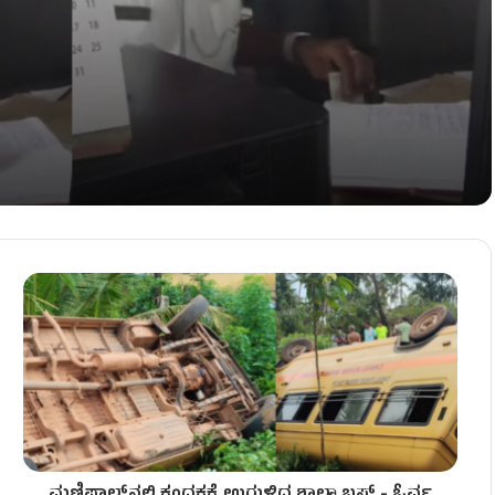
ಸಿದ ಆರೋಪಿಗಳು!
– ಆರೋಪಿಗಳ ಮೇಲೆ FIR!