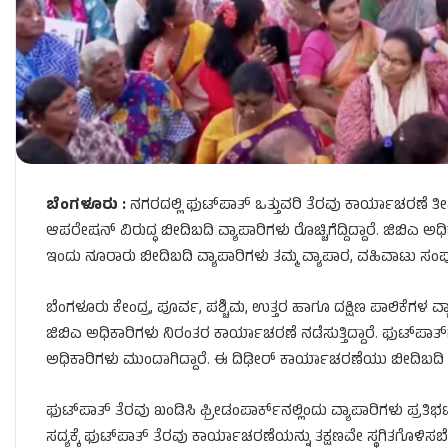
ಬೆಂಗಳೂರು :
ನಗರದಲ್ಲಿ ಫುಟ್​​ಪಾತ್ ಒತ್ತುವರಿ ತೆರವು ಕಾರ್ಯಾಚರಣೆ ತೀವ
ಆಪರೇಷನ್ ವಿರುದ್ಧ ಬೀದಿಬದಿ ವ್ಯಾಪಾರಿಗಳು ರೊಚ್ಚಿಗೆದ್ದಿದ್ದಾರೆ. ಜಿಬಿಎ 
ಇಂದು ನೂರಾರು ಬೀದಿಬದಿ ವ್ಯಾಪಾರಿಗಳು ತಮ್ಮ ವ್ಯಾಪಾರ, ವಹಿವಾಟು ಸಂಪೂರ
ಬೆಂಗಳೂರು ಕೇಂದ್ರ, ಪೂರ್ವ, ಪಶ್ಚಿಮ, ಉತ್ತರ ಹಾಗೂ ದಕ್ಷಿಣ ಪಾಲಿಕೆಗಳ ವ್ಯಾಪ
ಜಿಬಿಎ ಅಧಿಕಾರಿಗಳು ನಿರಂತರ ಕಾರ್ಯಾಚರಣೆ ನಡೆಸುತ್ತಿದ್ದಾರೆ. ಫುಟ್​
ಅಧಿಕಾರಿಗಳು ಮುಂದಾಗಿದ್ದಾರೆ. ಈ ದಿಢೀರ್ ಕಾರ್ಯಾಚರಣೆಯು ಬೀದಿಬದಿ ವ್
ಫುಟ್​ಪಾತ್​ ತೆರವು ಖಂಡಿಸಿ ಫ್ರೀಡಂಪಾರ್ಕ್​ನಲ್ಲಿಂದು ವ್ಯಾಪಾರಿಗಳು ಪ್ರತಿಭ
ಸದ್ಯಕ್ಕೆ ಫುಟ್​ಪಾತ್ ತೆರವು ಕಾರ್ಯಾಚರಣೆಯನ್ನು ತಕ್ಷಣವೇ ಸ್ಥಗಿತಗೊಳಿಸಬ