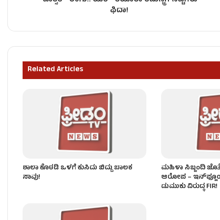
‘ಟಾಕ್ಸಿಕ್’ ರಂಗು.. ಯಶ್-ಕಿಯಾರಾ ಕೆಮಿಸ್ಟ್ರಿಗೆ ನೆಟ್ಟಿಗರು
GBA ಚುನಾವಣೆ ಮತ್ತೆ ಮುಂದೂಡಿಕೆ!
ಫಿದಾ!
ಟೇಕ್‌ ಆಫ್‌ ಆಗ್ತಿದ್ದ ಇಂಡಿಗೋ ವಿಮಾನಕ್ಕೆ ಬಾಂಬ್ ಬೆದರಿಕೆ!
Related Articles
ಲಿಫ್ಟ್​​​ನಲ್ಲಿ ಸಿಲುಕಿ ಯುವಕ ದಾರುಣ ಸಾವು!
ಶಾಲಾ ಕೊಠಡಿ ಒಳಗೆ ಕುಸಿದು ಬಿದ್ದು ಬಾಲಕ
ಮಹಿಳಾ ಸಿಬ್ಬಂದಿ ಜೊತ
ಸಾವು!
ಆರೋಪ – ಇನ್‌ಫ್ಲೂಯ
ಡುಮುಕು ವಿರುದ್ಧ FIR!