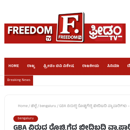
HOME
ರಾಜ್ಯ
ಫ್ರೀಡಂ ಟಿವಿ ವಿಶೇಷ
ರಾಜಕೀಯ
ಸಿನಿಮಾ
ದ
Breaking News
Home
/
ಜಿಲ್ಲೆ
/
bengaluru
/
GBA ವಿರುದ್ಧ ರೊಚ್ಚಿಗೆದ್ದ ಬೀದಿಬದಿ ವ್ಯಾಪಾರಿಗಳು –
bengaluru
GBA ವಿರುದ್ಧ ರೊಚ್ಚಿಗೆದ್ದ ಬೀದಿಬದಿ ವ್ಯಾಪಾ