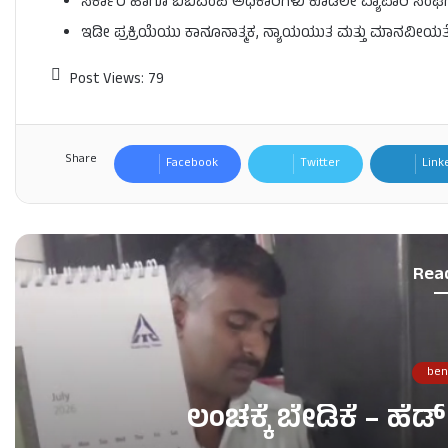
ಸರ್ಕಾರ ಹಾಗೂ ಬಿಬಿಎಂಪಿ ಅಧಿಕಾರಿಗಳು ಕೂಡಲೇ ವ್ಯಾಪಾರಿ ಸಂಘಗಳ
ಇಡೀ ಪ್ರಕ್ರಿಯೆಯು ಕಾನೂನಾತ್ಮಕ, ನ್ಯಾಯಯುತ ಮತ್ತು ಮಾನವೀಯ
Post Views:
79
Share
Facebook
Twitter
Link
Rea
ben
ಲಂಚಕ್ಕೆ ಬೇಡಿಕೆ – ಹೆಡ್​ 