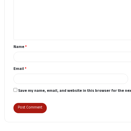
m
m
e
n
t
Name
*
*
Email
*
Save my name, email, and website in this browser for the ne