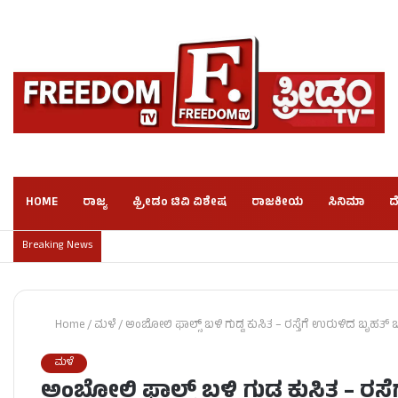
HOME
ರಾಜ್ಯ
ಫ್ರೀಡಂ ಟಿವಿ ವಿಶೇಷ
ರಾಜಕೀಯ
ಸಿನಿಮಾ
ದ
Breaking News
Home
/
ಮಳೆ
/
ಅಂಬೋಲಿ ಫಾಲ್ಸ್ ಬಳಿ ಗುಡ್ಡ ಕುಸಿತ – ರಸ್ತೆಗೆ ಉರುಳಿದ ಬೃಹತ್
ಮಳೆ
ಅಂಬೋಲಿ ಫಾಲ್ಸ್ ಬಳಿ ಗುಡ್ಡ ಕುಸಿತ – ರಸ