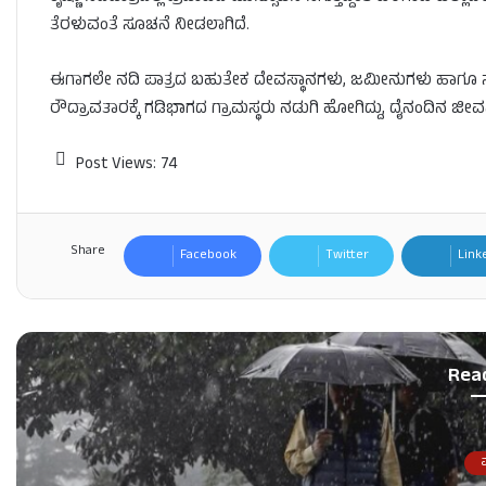
ತೆರಳುವಂತೆ ಸೂಚನೆ ನೀಡಲಾಗಿದೆ.
ಈಗಾಗಲೇ ನದಿ ಪಾತ್ರದ ಬಹುತೇಕ ದೇವಸ್ಥಾನಗಳು, ಜಮೀನುಗಳು ಹಾಗೂ ಸಣ್
ರೌದ್ರಾವತಾರಕ್ಕೆ ಗಡಿಭಾಗದ ಗ್ರಾಮಸ್ಥರು ನಡುಗಿ ಹೋಗಿದ್ದು, ದೈನಂದಿನ ಜೀವ
Post Views:
74
Share
Facebook
Twitter
Link
Rea