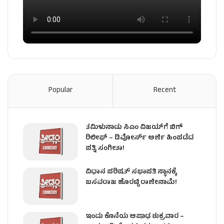
Popular
Recent
ತಮಿಳುನಾಡು ಸಿಎಂ ವಿಜಯ್‌ಗೆ ಬಿಗ್
ರಿಲೀಫ್ – ಡಿವೋರ್ಸ್ ಅರ್ಜಿ ಹಿಂಪಡೆದ
ಪತ್ನಿ ಸಂಗೀತಾ!
ವಿಧಾನ ಪರಿಷತ್ ಸಭಾಪತಿ ಸ್ಥಾನಕ್ಕೆ
ಬಸವರಾಜ ಹೊರಟ್ಟಿ ರಾಜೀನಾಮೆ!
ಇಂದು ಕೊನೆಯ ಆಷಾಢ ಶುಕ್ರವಾರ –