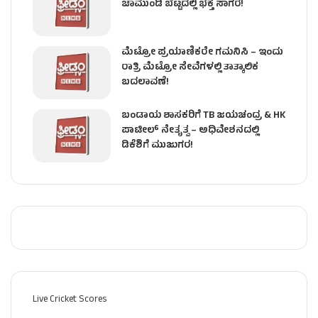
ಚಾಮುಂಡಿ ಬೆಟ್ಟದಲ್ಲಿ ಭಕ್ತ ಸಾಗರ!
ಮೆಟ್ರೋ ಪ್ರಯಾಣಿಕರೇ ಗಮನಿಸಿ – ಇಂದು
ರಾತ್ರಿ ಮೆಟ್ರೋ ಸೇವೆಗಳಲ್ಲಿ ತಾತ್ಕಾಲಿಕ
ಬದಲಾವಣೆ!
ಬಂಡಾಯ ಶಾಸಕರಿಗೆ TB ಜಯಚಂದ್ರ & HK
ಪಾಟೀಲ್ ನೇತೃತ್ವ – ಅಧಿವೇಶನದಲ್ಲಿ
ಡಿಕೆಶಿಗೆ ಮುಜುಗರ!
Live Cricket Scores