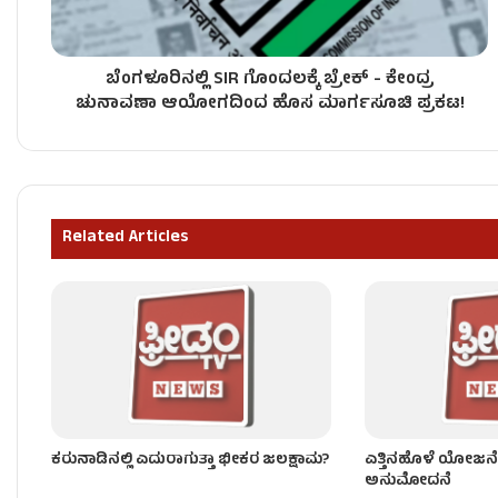
ಬೆಂಗಳೂರಿನಲ್ಲಿ SIR ಗೊಂದಲಕ್ಕೆ ಬ್ರೇಕ್ - ಕೇಂದ್ರ
ವಿರಾಜಪೇಟೆಯಲ್ಲಿ ವರುಣನ ಅಬ್ಬರ, ಮನೆ ಮೇಲೆ ಬಿದ್ದ ಬೃ
ಚುನಾವಣಾ ಆಯೋಗದಿಂದ ಹೊಸ ಮಾರ್ಗಸೂಚಿ ಪ್ರಕಟ!
ಕೋಲಾರದಲ್ಲಿ ಆಲಿಕಲ್ಲು ಮಳೆಯ ರುದ್ರನರ್ತನ, ನೆಲಸಮವಾಯ
Related Articles
ಕರ್ನಾಟಕದಲ್ಲಿ ವರುಣನ ಅಬ್ಬರ, ಮುಂದಿನ 3 ದಿನ ಹೈ ಅಲರ್
ಕರುನಾಡಿನಲ್ಲಿ ಎದುರಾಗುತ್ತಾ ಭೀಕರ ಜಲಕ್ಷಾಮ?
ಎತ್ತಿನಹೊಳೆ ಯೋಜನೆಗ
ಅನುಮೋದನೆ