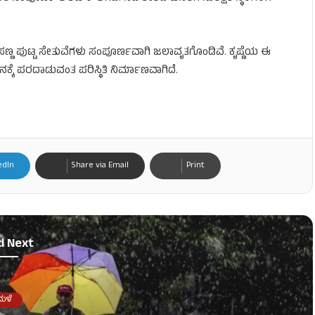
ಣ ಪುಟ್ಟ ಸೇತುವೆಗಳು ಸಂಪೂರ್ಣವಾಗಿ ಜಲಾವೃತಗೊಂಡಿವೆ. ಕೃಷ್ಣೆಯ ಈ
ನಕ್ಕೆ ಪರದಾಡುವಂತ ಪರಿಸ್ಥಿತಿ ನಿರ್ಮಾಣವಾಗಿದೆ.
edIn
Share via Email
Print
d Next
ಮಳೆ