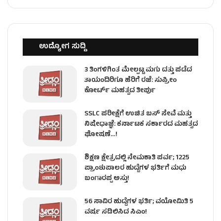
ಉದ್ಯೋಗ ಸುದ್ದಿ
3 ತಿಂಗಳಿಗಿಂತ ಮೇಲ್ಪಟ್ಟ ಮಗು ದತ್ತು ಪಡೆದ
ತಾಯಂದಿರಿಗೂ ಹೆರಿಗೆ ರಜೆ: ಸುಪ್ರೀಂ
ಕೋರ್ಟ್ ಮಹತ್ವದ ತೀರ್ಪು
SSLC ಪರೀಕ್ಷೆಗೆ ಉಚಿತ ಬಸ್ ಸೇವೆ ಮತ್ತು
ನಿಷೇಧಾಜ್ಞೆ: ಕರ್ನಾಟಕ ಸರ್ಕಾರದ ಮಹತ್ವದ
ಘೋಷಣೆ…!
ಶಿಕ್ಷಣ ಕ್ಷೇತ್ರದಲ್ಲಿ ನೇಮಕಾತಿ ಪರ್ವ; 1225
ಪ್ರಾಂಶುಪಾಲರ ಹುದ್ದೆಗಳ ಭರ್ತಿಗೆ ಮಧು
ಬಂಗಾರಪ್ಪ ಅಸ್ತು!
56 ಸಾವಿರ ಹುದ್ದೆಗಳ ಭರ್ತಿ; ವಯೋಮಿತಿ 5
ವರ್ಷ ಸಡಿಲಿಸಿದ ಸಿಎಂ!