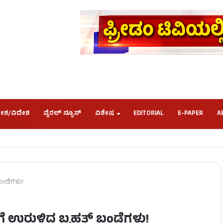
ೇಶ/ವಿದೇಶ
ವೈರಲ್ ನ್ಯೂಸ್
ವಿಶೇಷ
EDITORIAL
E-PAPER
A
 ಬಂಡೆಗಳು!
್ತೆಗೆ ಉರುಳಿದ ಬೃಹತ್ ಬಂಡೆಗಳು!