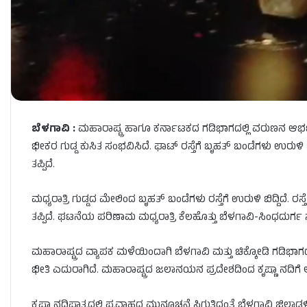
ಬೆಳಗಾವಿ :
ಮಹಾರಾಷ್ಟ್ರ ಹಾಗೂ ಕರ್ನಾಟಕದ ಗಡಿಭಾಗದಲ್ಲಿ ವರುಣನ ಆರ್ಭಟ 
ಭೀಕರ ಗುಡ್ಡ ಕುಸಿತ ಸಂಭವಿಸಿದೆ. ಘಾಟ್ ರಸ್ತೆಗೆ ಬೃಹತ್ ಬಂಡೆಗಳು ಉರುಳಿ 
ತಪ್ಪಿದೆ.
ಮಧ್ಯರಾತ್ರಿ ಗುಡ್ಡದ ಮೇಲಿಂದ ಬೃಹತ್ ಬಂಡೆಗಳು ರಸ್ತೆಗೆ ಉರುಳಿ ಬಿದ್ದಿದೆ. 
ತಪ್ಪಿದೆ. ಘಟನೆಯ ಪರಿಣಾಮ ಮಧ್ಯರಾತ್ರಿ ಕೆಲಹೊತ್ತು ಬೆಳಗಾವಿ-ಸಿಂಧದುರ್ಗ ಸಂ
ಮಹಾರಾಷ್ಟ್ರದ ವ್ಯಾಪಕ ಮಳೆಯಿಂದಾಗಿ ಬೆಳಗಾವಿ ಮತ್ತು ಚಿಕ್ಕೋಡಿ ಗಡಿಭಾಗ
ಭೀತಿ ಎದುರಾಗಿದೆ. ಮಹಾರಾಷ್ಟ್ರದ ಜಲಾನಯನ ಪ್ರದೇಶದಿಂದ ಕೃಷ್ಣಾ ನದಿಗೆ 
ಕೃಷ್ಣಾ ನದಿಪಾತ್ರದಲ್ಲಿ ಪ್ರವಾಹದ ಮುನ್ಸೂಚನೆ ಸಿಗುತ್ತಿದ್ದಂತೆ ಬೆಳಗಾವಿ ಜಿಲ