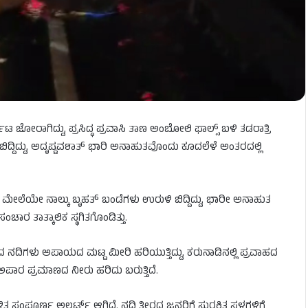
ಜೋರಾಗಿದ್ದು, ಪ್ರಸಿದ್ಧ ಪ್ರವಾಸಿ ತಾಣ ಅಂಬೋಲಿ ಫಾಲ್ಸ್ ಬಳಿ ತಡರಾತ್ರಿ
ಬಿದ್ದಿದ್ದು, ಅದೃಷ್ಟವಶಾತ್ ಭಾರಿ ಅನಾಹುತವೊಂದು ಕೂದಲೆಳೆ ಅಂತರದಲ್ಲಿ
ರಸ್ತೆ ಮೇಲೆಯೇ ನಾಲ್ಕು ಬೃಹತ್ ಬಂಡೆಗಳು ಉರುಳಿ ಬಿದ್ದಿದ್ದು, ಭಾರೀ ಅನಾಹುತ
ಚಾರ ತಾತ್ಕಾಲಿಕ ಸ್ಥಗಿತಗೊಂಡಿತ್ತು.
ದ ನದಿಗಳು ಅಪಾಯದ ಮಟ್ಟ ಮೀರಿ ಹರಿಯುತ್ತಿದ್ದು, ಕರುನಾಡಿನಲ್ಲಿ ಪ್ರವಾಹದ
ಅಪಾರ ಪ್ರಮಾಣದ ನೀರು ಹರಿದು ಬರುತ್ತಿದೆ.
್ಲಾಡಳಿತ ಸಂಪೂರ್ಣ ಅಲರ್ಟ್ ಆಗಿದೆ. ನದಿ ತೀರದ ಜನರಿಗೆ ಸುರಕ್ಷಿತ ಸ್ಥಳಗಳಿಗೆ