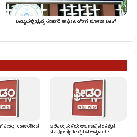
ರಾಜ್ಯದಲ್ಲಿ ಭ್ರಷ್ಟ ಸರ್ಕಾರಿ ಆಫೀಸರ್ಸ್​ಗೆ ಲೋಕಾ ಶಾಕ್​!
ಹತ್ ಮರದ ಕೊಂಬೆ!
್ತು ಮಾವು ಬೆಳೆ!
ಟ್!
ೆ ಕೇಂದ್ರ ಸರ್ಕಾರದಿಂದ
ಆಲಿಕಲ್ಲು ಮಳೆಯ ಆರ್ಭಟಕ್ಕೆ ನೆಲಕಚ್ಚಿದ
ಮಾವು; ಕಣ್ಣೀರಿಡುತ್ತಿರುವ ಅನ್ನದಾತ..!