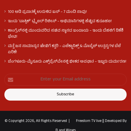
100 ಅಡಿ ಪ್ರಪಾತಕ್ಕೆ ಉರುಳಿದ ಬಸ್‌ – 7 ಮಂದಿ ಸಾವು!
ಇಂದು ʻಟಾಕ್ಸಿಕ್ʼ ಟ್ರೈಲರ್ ರಿಲೀಸ್‌ – ಅಭಿಮಾನಿಗಳಲ್ಲಿ ಹೆಚ್ಚಿದ ಕುತೂಹಲ!
ಕಾಂಗ್ರೆಸ್​ನಲ್ಲಿ ಮುಂದುವರಿದ ಸಚಿವ ಸ್ಥಾನದ ಬಂಡಾಯ – ಇಂದು ದೆಹಲಿಗೆ ಡಿಕೆಶಿ
ಭೇಟಿ!
ಮತ್ತೆ ಜನ ಸಾಮಾನ್ಯರ ಜೇಬಿಗೆ ಕತ್ತರಿ – ಎಲೆಕ್ಟ್ರಾನಿಕ್ಸ್ & ಮೊಬೈಲ್ ಉತ್ಪನ್ನಗಳ ಬೆಲೆ
ಏರಿಕೆ!
ಬೆಂಗಳೂರು-ಮೈಸೂರು ಎಕ್ಸ್‌ಪ್ರೆಸ್‌ವೇನಲ್ಲಿ ಭೀಕರ ಅಪಘಾತ – ಇಬ್ಬರು ದುರ್ಮರಣ!
© Copyright 2026, All Rights Reserved |
Freedom TV live
||
Developed By
B and Wings