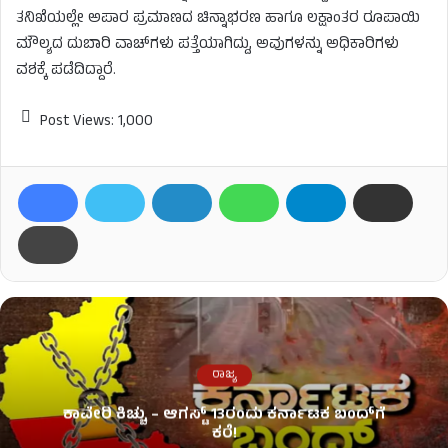
ತನಿಖೆಯಲ್ಲೇ ಅಪಾರ ಪ್ರಮಾಣದ ಚಿನ್ನಾಭರಣ ಹಾಗೂ ಲಕ್ಷಾಂತರ ರೂಪಾಯಿ
ಮೌಲ್ಯದ ದುಬಾರಿ ವಾಚ್‌ಗಳು ಪತ್ತೆಯಾಗಿದ್ದು, ಅವುಗಳನ್ನು ಅಧಿಕಾರಿಗಳು
ವಶಕ್ಕೆ ಪಡೆದಿದ್ದಾರೆ.
Post Views:
1,000
ರಾಜ್ಯ
ಕಾವೇರಿ ಕಿಚ್ಚು – ಆಗಸ್ಟ್​ 13ರಂದು ಕರ್ನಾಟಕ ಬಂದ್​ಗೆ
ಕರೆ!