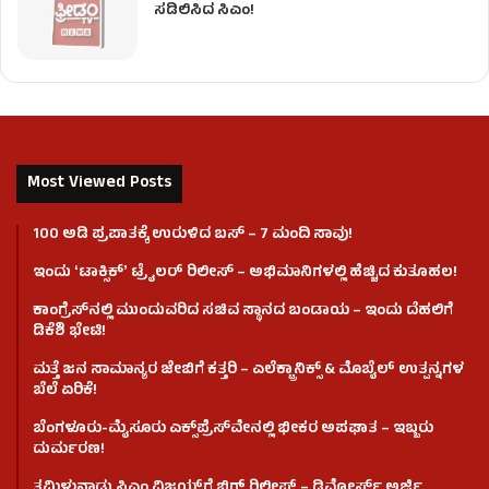
ಸಡಿಲಿಸಿದ ಸಿಎಂ!
Most Viewed Posts
100 ಅಡಿ ಪ್ರಪಾತಕ್ಕೆ ಉರುಳಿದ ಬಸ್‌ – 7 ಮಂದಿ ಸಾವು!
ಇಂದು ʻಟಾಕ್ಸಿಕ್ʼ ಟ್ರೈಲರ್ ರಿಲೀಸ್‌ – ಅಭಿಮಾನಿಗಳಲ್ಲಿ ಹೆಚ್ಚಿದ ಕುತೂಹಲ!
ಕಾಂಗ್ರೆಸ್​ನಲ್ಲಿ ಮುಂದುವರಿದ ಸಚಿವ ಸ್ಥಾನದ ಬಂಡಾಯ – ಇಂದು ದೆಹಲಿಗೆ
ಡಿಕೆಶಿ ಭೇಟಿ!
ಮತ್ತೆ ಜನ ಸಾಮಾನ್ಯರ ಜೇಬಿಗೆ ಕತ್ತರಿ – ಎಲೆಕ್ಟ್ರಾನಿಕ್ಸ್ & ಮೊಬೈಲ್ ಉತ್ಪನ್ನಗಳ
ಬೆಲೆ ಏರಿಕೆ!
ಬೆಂಗಳೂರು-ಮೈಸೂರು ಎಕ್ಸ್‌ಪ್ರೆಸ್‌ವೇನಲ್ಲಿ ಭೀಕರ ಅಪಘಾತ – ಇಬ್ಬರು
ದುರ್ಮರಣ!
ತಮಿಳುನಾಡು ಸಿಎಂ ವಿಜಯ್‌ಗೆ ಬಿಗ್ ರಿಲೀಫ್ – ಡಿವೋರ್ಸ್ ಅರ್ಜಿ