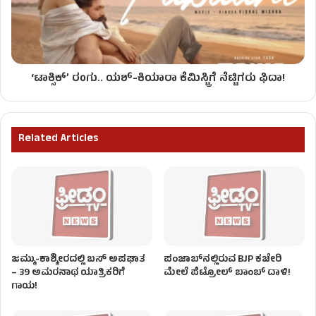
‘ಟಾಕ್ಸಿಕ್’ ರಂಗು.. ಯಶ್-ಕಿಯಾರಾ ಕೆಮಿಸ್ಟ್ರಿಗೆ ನೆಟ್ಟಿಗರು ಫಿದಾ!
Related Articles
ಜಮ್ಮು-ಕಾಶ್ಮೀರದಲ್ಲಿ ಬಸ್ ಅಪಘಾತ
ಪಂಜಾಬ್‌ನಲ್ಲಿರುವ BJP ಕಚೇರಿ
– 39 ಅಮರನಾಥ ಯಾತ್ರಿಕರಿಗೆ
ಮೇಲೆ ಪೆಟ್ರೋಲ್ ಬಾಂಬ್ ದಾಳಿ!
ಗಾಯ!