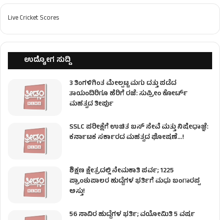
Live Cricket Scores
ಉದ್ಯೋಗ ಸುದ್ದಿ
3 ತಿಂಗಳಿಗಿಂತ ಮೇಲ್ಪಟ್ಟ ಮಗು ದತ್ತು ಪಡೆದ
ತಾಯಂದಿರಿಗೂ ಹೆರಿಗೆ ರಜೆ: ಸುಪ್ರೀಂ ಕೋರ್ಟ್
ಮಹತ್ವದ ತೀರ್ಪು
SSLC ಪರೀಕ್ಷೆಗೆ ಉಚಿತ ಬಸ್ ಸೇವೆ ಮತ್ತು ನಿಷೇಧಾಜ್ಞೆ:
ಕರ್ನಾಟಕ ಸರ್ಕಾರದ ಮಹತ್ವದ ಘೋಷಣೆ…!
ಶಿಕ್ಷಣ ಕ್ಷೇತ್ರದಲ್ಲಿ ನೇಮಕಾತಿ ಪರ್ವ; 1225
ಪ್ರಾಂಶುಪಾಲರ ಹುದ್ದೆಗಳ ಭರ್ತಿಗೆ ಮಧು ಬಂಗಾರಪ್ಪ
ಅಸ್ತು!
56 ಸಾವಿರ ಹುದ್ದೆಗಳ ಭರ್ತಿ; ವಯೋಮಿತಿ 5 ವರ್ಷ