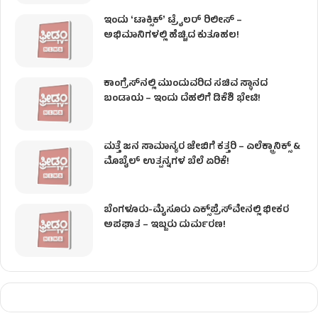
ಇಂದು ʻಟಾಕ್ಸಿಕ್ʼ ಟ್ರೈಲರ್ ರಿಲೀಸ್‌ –
ಅಭಿಮಾನಿಗಳಲ್ಲಿ ಹೆಚ್ಚಿದ ಕುತೂಹಲ!
ಕಾಂಗ್ರೆಸ್​ನಲ್ಲಿ ಮುಂದುವರಿದ ಸಚಿವ ಸ್ಥಾನದ
ಬಂಡಾಯ – ಇಂದು ದೆಹಲಿಗೆ ಡಿಕೆಶಿ ಭೇಟಿ!
ಮತ್ತೆ ಜನ ಸಾಮಾನ್ಯರ ಜೇಬಿಗೆ ಕತ್ತರಿ – ಎಲೆಕ್ಟ್ರಾನಿಕ್ಸ್ &
ಮೊಬೈಲ್ ಉತ್ಪನ್ನಗಳ ಬೆಲೆ ಏರಿಕೆ!
ಬೆಂಗಳೂರು-ಮೈಸೂರು ಎಕ್ಸ್‌ಪ್ರೆಸ್‌ವೇನಲ್ಲಿ ಭೀಕರ
ಅಪಘಾತ – ಇಬ್ಬರು ದುರ್ಮರಣ!