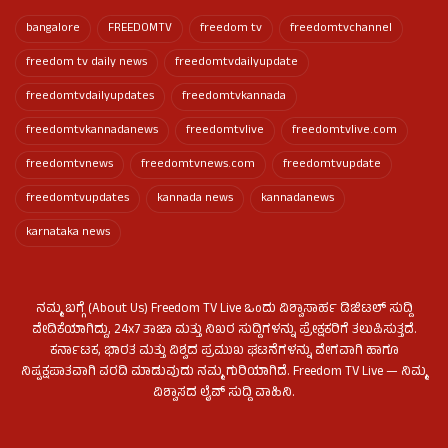
bangalore
FREEDOMTV
freedom tv
freedomtvchannel
freedom tv daily news
freedomtvdailyupdate
freedomtvdailyupdates
freedomtvkannada
freedomtvkannadanews
freedomtvlive
freedomtvlive.com
freedomtvnews
freedomtvnews.com
freedomtvupdate
freedomtvupdates
kannada news
kannadanews
karnataka news
ನಮ್ಮ ಬಗ್ಗೆ (About Us) Freedom TV Live ಒಂದು ವಿಶ್ವಾಸಾರ್ಹ ಡಿಜಿಟಲ್ ಸುದ್ದಿ
ವೇದಿಕೆಯಾಗಿದ್ದು, 24x7 ತಾಜಾ ಮತ್ತು ನಿಖರ ಸುದ್ದಿಗಳನ್ನು ಪ್ರೇಕ್ಷಕರಿಗೆ ತಲುಪಿಸುತ್ತದೆ.
ಕರ್ನಾಟಕ, ಭಾರತ ಮತ್ತು ವಿಶ್ವದ ಪ್ರಮುಖ ಘಟನೆಗಳನ್ನು ವೇಗವಾಗಿ ಹಾಗೂ
ನಿಷ್ಪಕ್ಷಪಾತವಾಗಿ ವರದಿ ಮಾಡುವುದು ನಮ್ಮ ಗುರಿಯಾಗಿದೆ. Freedom TV Live — ನಿಮ್ಮ
ವಿಶ್ವಾಸದ ಲೈವ್ ಸುದ್ದಿ ವಾಹಿನಿ.