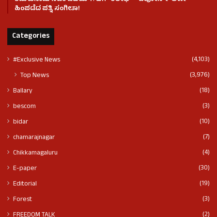
ಹಿಂಪಡೆದ ಪತ್ನಿ ಸಂಗೀತಾ!
Categories
(4,103)
#Exclusive News
(3,976)
Top News
(18)
Ballary
(3)
bescom
(10)
bidar
(7)
chamarajnagar
(4)
Chikkamagaluru
(30)
E-paper
(19)
Editorial
(3)
Forest
(2)
FREEDOM TALK