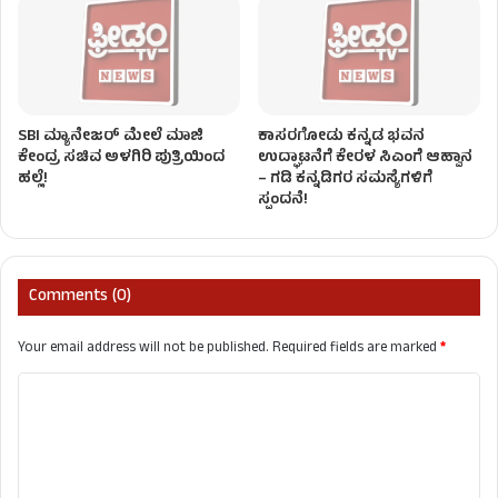
SBI ಮ್ಯಾನೇಜರ್‌ ಮೇಲೆ ಮಾಜಿ
ಕಾಸರಗೋಡು ಕನ್ನಡ ಭವನ
ಕೇಂದ್ರ ಸಚಿವ ಅಳಗಿರಿ ಪುತ್ರಿಯಿಂದ
ಉದ್ಘಾಟನೆಗೆ ಕೇರಳ ಸಿಎಂಗೆ ಆಹ್ವಾನ
ಹಲ್ಲೆ!
– ಗಡಿ ಕನ್ನಡಿಗರ ಸಮಸ್ಯೆಗಳಿಗೆ
ಸ್ಪಂದನೆ!
Comments (0)
Your email address will not be published.
Required fields are marked
*
C
o
m
m