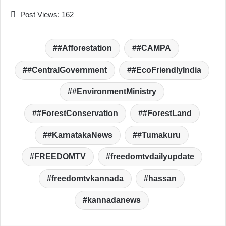
Post Views:
162
#Afforestation
#CAMPA
#CentralGovernment
#EcoFriendlyIndia
#EnvironmentMinistry
#ForestConservation
#ForestLand
#KarnatakaNews
#Tumakuru
FREEDOMTV
freedomtvdailyupdate
freedomtvkannada
hassan
kannadanews