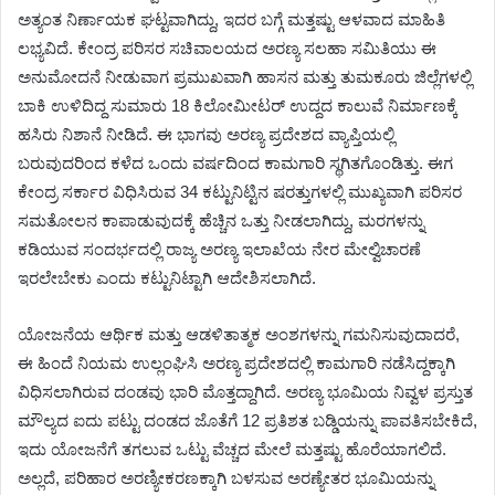
ಅತ್ಯಂತ ನಿರ್ಣಾಯಕ ಘಟ್ಟವಾಗಿದ್ದು, ಇದರ ಬಗ್ಗೆ ಮತ್ತಷ್ಟು ಆಳವಾದ ಮಾಹಿತಿ
ಲಭ್ಯವಿದೆ. ಕೇಂದ್ರ ಪರಿಸರ ಸಚಿವಾಲಯದ ಅರಣ್ಯ ಸಲಹಾ ಸಮಿತಿಯು ಈ
ಅನುಮೋದನೆ ನೀಡುವಾಗ ಪ್ರಮುಖವಾಗಿ ಹಾಸನ ಮತ್ತು ತುಮಕೂರು ಜಿಲ್ಲೆಗಳಲ್ಲಿ
ಬಾಕಿ ಉಳಿದಿದ್ದ ಸುಮಾರು 18 ಕಿಲೋಮೀಟರ್ ಉದ್ದದ ಕಾಲುವೆ ನಿರ್ಮಾಣಕ್ಕೆ
ಹಸಿರು ನಿಶಾನೆ ನೀಡಿದೆ. ಈ ಭಾಗವು ಅರಣ್ಯ ಪ್ರದೇಶದ ವ್ಯಾಪ್ತಿಯಲ್ಲಿ
ಬರುವುದರಿಂದ ಕಳೆದ ಒಂದು ವರ್ಷದಿಂದ ಕಾಮಗಾರಿ ಸ್ಥಗಿತಗೊಂಡಿತ್ತು. ಈಗ
ಕೇಂದ್ರ ಸರ್ಕಾರ ವಿಧಿಸಿರುವ 34 ಕಟ್ಟುನಿಟ್ಟಿನ ಷರತ್ತುಗಳಲ್ಲಿ ಮುಖ್ಯವಾಗಿ ಪರಿಸರ
ಸಮತೋಲನ ಕಾಪಾಡುವುದಕ್ಕೆ ಹೆಚ್ಚಿನ ಒತ್ತು ನೀಡಲಾಗಿದ್ದು, ಮರಗಳನ್ನು
ಕಡಿಯುವ ಸಂದರ್ಭದಲ್ಲಿ ರಾಜ್ಯ ಅರಣ್ಯ ಇಲಾಖೆಯ ನೇರ ಮೇಲ್ವಿಚಾರಣೆ
ಇರಲೇಬೇಕು ಎಂದು ಕಟ್ಟುನಿಟ್ಟಾಗಿ ಆದೇಶಿಸಲಾಗಿದೆ.
ಯೋಜನೆಯ ಆರ್ಥಿಕ ಮತ್ತು ಆಡಳಿತಾತ್ಮಕ ಅಂಶಗಳನ್ನು ಗಮನಿಸುವುದಾದರೆ,
ಈ ಹಿಂದೆ ನಿಯಮ ಉಲ್ಲಂಘಿಸಿ ಅರಣ್ಯ ಪ್ರದೇಶದಲ್ಲಿ ಕಾಮಗಾರಿ ನಡೆಸಿದ್ದಕ್ಕಾಗಿ
ವಿಧಿಸಲಾಗಿರುವ ದಂಡವು ಭಾರಿ ಮೊತ್ತದ್ದಾಗಿದೆ. ಅರಣ್ಯ ಭೂಮಿಯ ನಿವ್ವಳ ಪ್ರಸ್ತುತ
ಮೌಲ್ಯದ ಐದು ಪಟ್ಟು ದಂಡದ ಜೊತೆಗೆ 12 ಪ್ರತಿಶತ ಬಡ್ಡಿಯನ್ನು ಪಾವತಿಸಬೇಕಿದೆ,
ಇದು ಯೋಜನೆಗೆ ತಗಲುವ ಒಟ್ಟು ವೆಚ್ಚದ ಮೇಲೆ ಮತ್ತಷ್ಟು ಹೊರೆಯಾಗಲಿದೆ.
ಅಲ್ಲದೆ, ಪರಿಹಾರ ಅರಣ್ಯೀಕರಣಕ್ಕಾಗಿ ಬಳಸುವ ಅರಣ್ಯೇತರ ಭೂಮಿಯನ್ನು