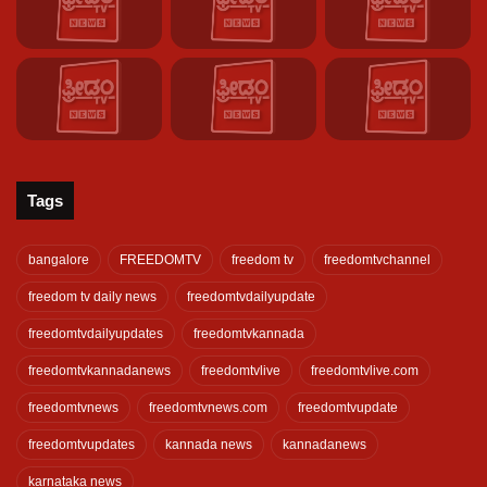
Tags
bangalore
FREEDOMTV
freedom tv
freedomtvchannel
freedom tv daily news
freedomtvdailyupdate
freedomtvdailyupdates
freedomtvkannada
freedomtvkannadanews
freedomtvlive
freedomtvlive.com
freedomtvnews
freedomtvnews.com
freedomtvupdate
freedomtvupdates
kannada news
kannadanews
karnataka news