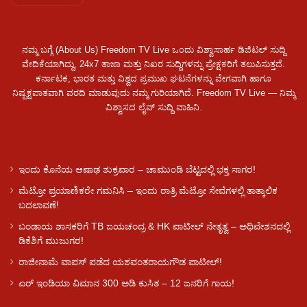
ನಮ್ಮ ಬಗ್ಗೆ (About Us) Freedom TV Live ಒಂದು ವಿಶ್ವಾಸಾರ್ಹ ಡಿಜಿಟಲ್ ಸುದ್ದಿ
ವೇದಿಕೆಯಾಗಿದ್ದು, 24x7 ತಾಜಾ ಮತ್ತು ನಿಖರ ಸುದ್ದಿಗಳನ್ನು ಪ್ರೇಕ್ಷಕರಿಗೆ ತಲುಪಿಸುತ್ತದೆ.
ಕರ್ನಾಟಕ, ಭಾರತ ಮತ್ತು ವಿಶ್ವದ ಪ್ರಮುಖ ಘಟನೆಗಳನ್ನು ವೇಗವಾಗಿ ಹಾಗೂ
ನಿಷ್ಪಕ್ಷಪಾತವಾಗಿ ವರದಿ ಮಾಡುವುದು ನಮ್ಮ ಗುರಿಯಾಗಿದೆ. Freedom TV Live — ನಿಮ್ಮ
ವಿಶ್ವಾಸದ ಲೈವ್ ಸುದ್ದಿ ವಾಹಿನಿ.
ಇಂದು ಕೊನೆಯ ಆಷಾಢ ಶುಕ್ರವಾರ – ಚಾಮುಂಡಿ ಬೆಟ್ಟದಲ್ಲಿ ಭಕ್ತ ಸಾಗರ!
ಮೆಟ್ರೋ ಪ್ರಯಾಣಿಕರೇ ಗಮನಿಸಿ – ಇಂದು ರಾತ್ರಿ ಮೆಟ್ರೋ ಸೇವೆಗಳಲ್ಲಿ ತಾತ್ಕಾಲಿಕ
ಬದಲಾವಣೆ!
ಬಂಡಾಯ ಶಾಸಕರಿಗೆ TB ಜಯಚಂದ್ರ & HK ಪಾಟೀಲ್ ನೇತೃತ್ವ – ಅಧಿವೇಶನದಲ್ಲಿ
ಡಿಕೆಶಿಗೆ ಮುಜುಗರ!
ರಾಜೀನಾಮೆ ವಾಪಸ್ ಪಡೆದ ಯಶವಂತರಾಯಗೌಡ ಪಾಟೀಲ್‌!
ಏರ್ ಇಂಡಿಯಾ ವಿಮಾನ 300 ಅಡಿ ಕುಸಿತ – 12 ಜನರಿಗೆ ಗಾಯ!