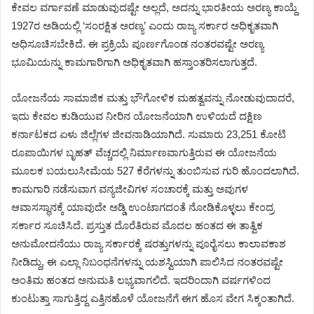
ಕೇವಲ ವರ್ಗಾವಣೆ ಮಾಡುವುದಷ್ಟೇ ಅಲ್ಲದೆ, ಅದನ್ನು ಭಾರತೀಯ ಅರಣ್ಯ ಕಾಯ್ದೆ
1927ರ ಅಡಿಯಲ್ಲಿ ‘ಸಂರಕ್ಷಿತ ಅರಣ್ಯ’ ಎಂದು ರಾಜ್ಯ ಸರ್ಕಾರ ಅಧಿಕೃತವಾಗಿ
ಅಧಿಸೂಚಿಸಬೇಕಿದೆ. ಈ ಪ್ರಕ್ರಿಯೆ ಪೂರ್ಣಗೊಂಡ ನಂತರವಷ್ಟೇ ಅರಣ್ಯ
ಭೂಮಿಯನ್ನು ಕಾಮಗಾರಿಗಾಗಿ ಅಧಿಕೃತವಾಗಿ ಹಸ್ತಾಂತರಿಸಲಾಗುತ್ತದೆ.
ಯೋಜನೆಯ ಸಾಮಾಜಿಕ ಮತ್ತು ಭೌಗೋಳಿಕ ಮಹತ್ವವನ್ನು ನೋಡುವುದಾದರೆ,
ಇದು ಕೇವಲ ಕುಡಿಯುವ ನೀರಿನ ಯೋಜನೆಯಾಗಿ ಉಳಿಯದೆ ದಕ್ಷಿಣ
ಕರ್ನಾಟಕದ ಏಳು ಜಿಲ್ಲೆಗಳ ಜೀವನಾಡಿಯಾಗಿದೆ. ಸುಮಾರು 23,251 ಕೋಟಿ
ರೂಪಾಯಿಗಳ ಬೃಹತ್ ವೆಚ್ಚದಲ್ಲಿ ನಿರ್ಮಾಣವಾಗುತ್ತಿರುವ ಈ ಯೋಜನೆಯ
ಮೂಲಕ ಬಯಲುಸೀಮೆಯ 527 ಕೆರೆಗಳನ್ನು ತುಂಬಿಸುವ ಗುರಿ ಹೊಂದಲಾಗಿದೆ.
ಕಾಮಗಾರಿ ನಡೆಸುವಾಗ ವನ್ಯಜೀವಿಗಳ ಸಂಚಾರಕ್ಕೆ ಮತ್ತು ಅವುಗಳ
ಆವಾಸಸ್ಥಾನಕ್ಕೆ ಯಾವುದೇ ಅಡ್ಡಿ ಉಂಟಾಗದಂತೆ ನೋಡಿಕೊಳ್ಳಲು ಕೇಂದ್ರ
ಸರ್ಕಾರ ಸೂಚಿಸಿದೆ. ಪ್ರಸ್ತುತ ದೊರೆತಿರುವ ಮೊದಲ ಹಂತದ ಈ ತಾತ್ವಿಕ
ಅನುಮೋದನೆಯು ರಾಜ್ಯ ಸರ್ಕಾರಕ್ಕೆ ಷರತ್ತುಗಳನ್ನು ಪೂರೈಸಲು ಕಾಲಾವಕಾಶ
ನೀಡಿದ್ದು, ಈ ಎಲ್ಲಾ ನಿಬಂಧನೆಗಳನ್ನು ಯಶಸ್ವಿಯಾಗಿ ಪಾಲಿಸಿದ ನಂತರವಷ್ಟೇ
ಅಂತಿಮ ಹಂತದ ಅನುಮತಿ ಲಭ್ಯವಾಗಲಿದೆ. ಇದರಿಂದಾಗಿ ವರ್ಷಗಳಿಂದ
ಕುಂಟುತ್ತಾ ಸಾಗುತ್ತಿದ್ದ ಎತ್ತಿನಹೊಳೆ ಯೋಜನೆಗೆ ಈಗ ಹೊಸ ವೇಗ ಸಿಕ್ಕಂತಾಗಿದೆ.