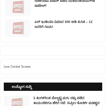
ರಾಜೀನಾಮೆ ವಾಪಸ್ ಪಡೆದ ಯಶವಂತರಾಯಗೌಡ
ಪಾಟೀಲ್‌!
ಏರ್ ಇಂಡಿಯಾ ವಿಮಾನ 300 ಅಡಿ ಕುಸಿತ – 12
ಜನರಿಗೆ ಗಾಯ!
Live Cricket Scores
ಉದ್ಯೋಗ ಸುದ್ದಿ
3 ತಿಂಗಳಿಗಿಂತ ಮೇಲ್ಪಟ್ಟ ಮಗು ದತ್ತು ಪಡೆದ
ತಾಯಂದಿರಿಗೂ ಹೆರಿಗೆ ರಜೆ: ಸುಪ್ರೀಂ ಕೋರ್ಟ್ ಮಹತ್ವದ