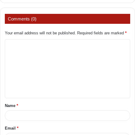
Comments (0)
Your email address will not be published.
Required fields are marked
*
C
o
m
m
e
n
t
Name
*
*
Email
*