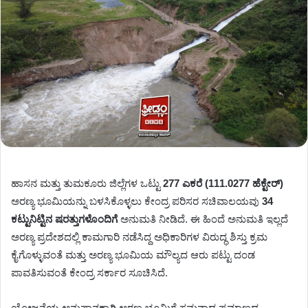
ಹಾಸನ ಮತ್ತು ತುಮಕೂರು ಜಿಲ್ಲೆಗಳ ಒಟ್ಟು
277 ಎಕರೆ (111.0277 ಹೆಕ್ಟೇರ್)
ಅರಣ್ಯ ಭೂಮಿಯನ್ನು ಬಳಸಿಕೊಳ್ಳಲು ಕೇಂದ್ರ ಪರಿಸರ ಸಚಿವಾಲಯವು
34
ಕಟ್ಟುನಿಟ್ಟಿನ ಷರತ್ತುಗಳೊಂದಿಗೆ
ಅನುಮತಿ ನೀಡಿದೆ. ಈ ಹಿಂದೆ ಅನುಮತಿ ಇಲ್ಲದೆ
ಅರಣ್ಯ ಪ್ರದೇಶದಲ್ಲಿ ಕಾಮಗಾರಿ ನಡೆಸಿದ್ದ ಅಧಿಕಾರಿಗಳ ವಿರುದ್ಧ ಶಿಸ್ತು ಕ್ರಮ
ಕೈಗೊಳ್ಳುವಂತೆ ಮತ್ತು ಅರಣ್ಯ ಭೂಮಿಯ ಮೌಲ್ಯದ ಆರು ಪಟ್ಟು ದಂಡ
ಪಾವತಿಸುವಂತೆ ಕೇಂದ್ರ ಸರ್ಕಾರ ಸೂಚಿಸಿದೆ.
ಯೋಜನೆಯ ಅನುಷ್ಠಾನಕ್ಕಾಗಿ ಅರಣ್ಯ ಭೂಮಿಗೆ ಸಮನಾದ ಪ್ರಮಾಣದ