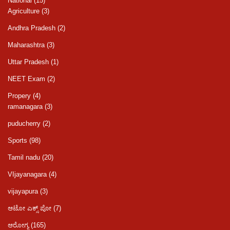
National
(15)
Agriculture
(3)
Andhra Pradesh
(2)
Maharashtra
(3)
Uttar Pradesh
(1)
NEET Exam
(2)
Propery
(4)
ramanagara
(3)
puducherry
(2)
Sports
(98)
Tamil nadu
(20)
VIjayanagara
(4)
vijayapura
(3)
ಆಟೋ ಎಕ್ಸ್ ಪೋ
(7)
ಆರೋಗ್ಯ
(165)