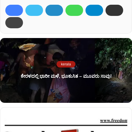
kerala
ಕೇರಳದಲ್ಲಿ ಭಾರೀ ಮಳೆ, ಭೂಕುಸಿತ – ಮೂವರು ಸಾವು!