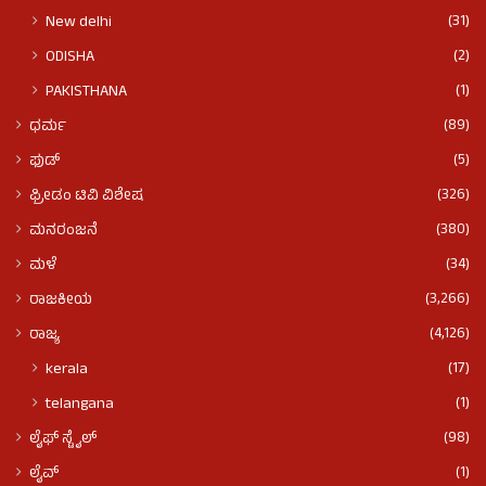
(31)
New delhi
(2)
ODISHA
(1)
PAKISTHANA
(89)
ಧರ್ಮ
(5)
ಫುಡ್​​
(326)
ಫ್ರೀಡಂ ಟಿವಿ ವಿಶೇಷ
(380)
ಮನರಂಜನೆ
(34)
ಮಳೆ
(3,266)
ರಾಜಕೀಯ
(4,126)
ರಾಜ್ಯ
(17)
kerala
(1)
telangana
(98)
ಲೈಫ್ ಸ್ಟೈಲ್
(1)
ಲೈವ್