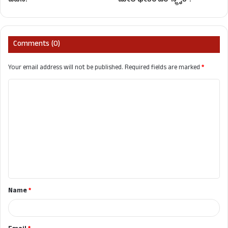
ದಹನ!
ಮೇಲೆ ಭೀಕರ ಏರ್‌ಸ್ಟ್ರೈಕ್‌!
Comments (0)
Your email address will not be published.
Required fields are marked
*
C
o
m
m
e
n
t
Name
*
*