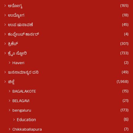
(165)
ಆರೋಗ್ಯ
(18)
ಉದ್ಯೋಗ
(45)
ಉಪ ಚುನಾವಣೆ
(4)
ಕಂಪ್ಲೇಂಟ್ ಕಾರ್ನರ್
(301)
ಕ್ರಿಕೆಟ್
(733)
ಕ್ರೈಂ ಸ್ಟೋರಿ
(2)
Haveri
(49)
ಜನಸಾಮಾನ್ಯರ ದನಿ
(1,968)
ಜಿಲ್ಲೆ
(15)
BAGALAKOTE
(21)
BELAGAVI
(173)
bengaluru
(6)
Education
(7)
Chikkaballapura