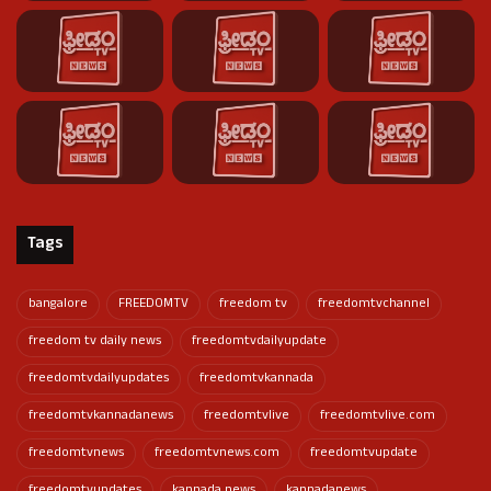
Tags
bangalore
FREEDOMTV
freedom tv
freedomtvchannel
freedom tv daily news
freedomtvdailyupdate
freedomtvdailyupdates
freedomtvkannada
freedomtvkannadanews
freedomtvlive
freedomtvlive.com
freedomtvnews
freedomtvnews.com
freedomtvupdate
freedomtvupdates
kannada news
kannadanews