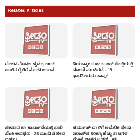
Related Articles
ದೇಶದ ಮೊದಲ ಹೈಡ್ರೋಜನ್‌
ವಿಯೆಟ್ನಾಂನ ಹಾ ಲಾಂಗ್ ಕೊಲ್ಲಿಯಲ್ಲಿ
ಚಾಲಿತ ರೈಲಿಗೆ ಮೋದಿ ಚಾಲನೆ!
ದೋಣಿ ಮುಳುಗಡೆ – 15
ಭಾರತೀಯರು ಸಾವು!
ಚೀನಾದ ಶೂ ಕಾರ್ಖಾನೆಯಲ್ಲಿ ಭಾರಿ
ಹರ್ಮುಜ್ ದಾಳಿಗೆ ಅಮೆರಿಕ ಸೇಡು –
ಬೆಂಕಿ ಅವಘಡ – 28 ಮಂದಿ ಸಜೀವ
ಇರಾನ್‌ನ 80ಕ್ಕೂ ಹೆಚ್ಚು ತಾಣಗಳ