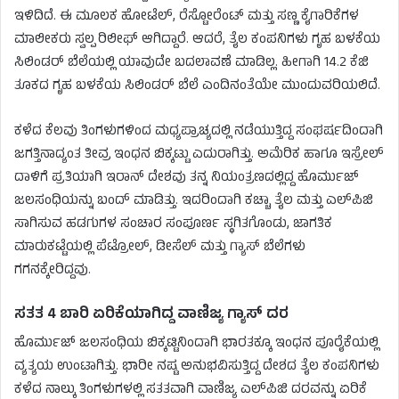
ಇಳಿದಿದೆ. ಈ ಮೂಲಕ ಹೋಟೆಲ್, ರೆಸ್ಟೋರೆಂಟ್ ಮತ್ತು ಸಣ್ಣ ಕೈಗಾರಿಕೆಗಳ
ಮಾಲೀಕರು ಸ್ವಲ್ಪ ರಿಲೀಫ್‌ ಆಗಿದ್ದಾರೆ. ಆದರೆ, ತೈಲ ಕಂಪನಿಗಳು ಗೃಹ ಬಳಕೆಯ
ಸಿಲಿಂಡರ್ ಬೆಲೆಯಲ್ಲಿ ಯಾವುದೇ ಬದಲಾವಣೆ ಮಾಡಿಲ್ಲ. ಹೀಗಾಗಿ 14.2 ಕೆಜಿ
ತೂಕದ ಗೃಹ ಬಳಕೆಯ ಸಿಲಿಂಡರ್ ಬೆಲೆ ಎಂದಿನಂತೆಯೇ ಮುಂದುವರಿಯಲಿದೆ.
ಕಳೆದ ಕೆಲವು ತಿಂಗಳುಗಳಿಂದ ಮಧ್ಯಪ್ರಾಚ್ಯದಲ್ಲಿ ನಡೆಯುತ್ತಿದ್ದ ಸಂಘರ್ಷದಿಂದಾಗಿ
ಜಗತ್ತಿನಾದ್ಯಂತ ತೀವ್ರ ಇಂಧನ ಬಿಕ್ಕಟ್ಟು ಎದುರಾಗಿತ್ತು. ಅಮೆರಿಕ ಹಾಗೂ ಇಸ್ರೇಲ್‌
ದಾಳಿಗೆ ಪ್ರತಿಯಾಗಿ ಇರಾನ್ ದೇಶವು ತನ್ನ ನಿಯಂತ್ರಣದಲ್ಲಿದ್ದ ಹೊರ್ಮುಜ್
ಜಲಸಂಧಿಯನ್ನು ಬಂದ್ ಮಾಡಿತ್ತು. ಇದರಿಂದಾಗಿ ಕಚ್ಚಾ ತೈಲ ಮತ್ತು ಎಲ್‌ಪಿಜಿ
ಸಾಗಿಸುವ ಹಡಗುಗಳ ಸಂಚಾರ ಸಂಪೂರ್ಣ ಸ್ಥಗಿತಗೊಂಡು, ಜಾಗತಿಕ
ಮಾರುಕಟ್ಟೆಯಲ್ಲಿ ಪೆಟ್ರೋಲ್, ಡೀಸೆಲ್ ಮತ್ತು ಗ್ಯಾಸ್ ಬೆಲೆಗಳು
ಗಗನಕ್ಕೇರಿದ್ದವು.
ಸತತ 4 ಬಾರಿ ಏರಿಕೆಯಾಗಿದ್ದ ವಾಣಿಜ್ಯ ಗ್ಯಾಸ್ ದರ
ಹೊರ್ಮುಜ್ ಜಲಸಂಧಿಯ ಬಿಕ್ಕಟ್ಟಿನಿಂದಾಗಿ ಭಾರತಕ್ಕೂ ಇಂಧನ ಪೂರೈಕೆಯಲ್ಲಿ
ವ್ಯತ್ಯಯ ಉಂಟಾಗಿತ್ತು. ಭಾರೀ ನಷ್ಟ ಅನುಭವಿಸುತ್ತಿದ್ದ ದೇಶದ ತೈಲ ಕಂಪನಿಗಳು
ಕಳೆದ ನಾಲ್ಕು ತಿಂಗಳುಗಳಲ್ಲಿ ಸತತವಾಗಿ ವಾಣಿಜ್ಯ ಎಲ್‌ಪಿಜಿ ದರವನ್ನು ಏರಿಕೆ