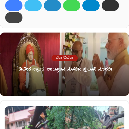
ದೇಶ/ವಿದೇಶ
ʻವಿವೇಕ ಸ್ಮಾರಕʼ ಉದ್ಘಾಟನೆ ಮಾಡಿದ ಪ್ರಧಾನಿ ಮೋದಿ!