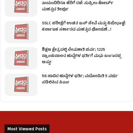
ತಾಯಂದಿರಿಗೂ ಹೆರಿಗೆ ರಜೆ: ಸುಪ್ರೀಂ ಕೋರ್ಟ್
ಮಹತ್ವದ ತೀರ್ಪು
SSLC ಪರೀಕ್ಷೆಗೆ ಉಚಿತ ಬಸ್ ಸೇವೆ ಮತ್ತು ನಿಷೇಧಾಜ್ಞೆ:
ಕರ್ನಾಟಕ ಸರ್ಕಾರದ ಮಹತ್ವದ ಘೋಷಣೆ…!
ಶಿಕ್ಷಣ ಕ್ಷೇತ್ರದಲ್ಲಿ ನೇಮಕಾತಿ ಪರ್ವ; 1225
ಪ್ರಾಂಶುಪಾಲರ ಹುದ್ದೆಗಳ ಭರ್ತಿಗೆ ಮಧು ಬಂಗಾರಪ್ಪ
ಅಸ್ತು!
56 ಸಾವಿರ ಹುದ್ದೆಗಳ ಭರ್ತಿ; ವಯೋಮಿತಿ 5 ವರ್ಷ
ಸಡಿಲಿಸಿದ ಸಿಎಂ!
Most Viewed Posts