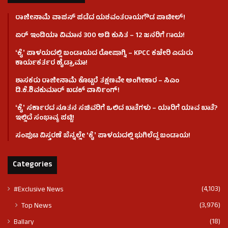
ರಾಜೀನಾಮೆ ವಾಪಸ್ ಪಡೆದ ಯಶವಂತರಾಯಗೌಡ ಪಾಟೀಲ್‌!
ಏರ್ ಇಂಡಿಯಾ ವಿಮಾನ 300 ಅಡಿ ಕುಸಿತ – 12 ಜನರಿಗೆ ಗಾಯ!
ʻಕೈʼ​ ಪಾಳಯದಲ್ಲಿ ಬಂಡಾಯದ ರೋಷಾಗ್ನಿ – KPCC ಕಚೇರಿ ಎದುರು
ಕಾರ್ಯಕರ್ತರ ಹೈಡ್ರಾಮಾ!
ಶಾಸಕರು ರಾಜೀನಾಮೆ ಕೊಟ್ಟರೆ ತಕ್ಷಣವೇ ಅಂಗೀಕಾರ – ಸಿಎಂ
ಡಿ.ಕೆ.ಶಿವಕುಮಾರ್ ಖಡಕ್ ವಾರ್ನಿಂಗ್!
ʻಕೈʼ ಸರ್ಕಾರದ ನೂತನ ಸಚಿವರಿಗೆ ಒಲಿದ ಖಾತೆಗಳು – ಯಾರಿಗೆ ಯಾವ ಖಾತೆ?
ಇಲ್ಲಿದೆ ಸಂಭಾವ್ಯ ಪಟ್ಟಿ!
ಸಂಪುಟ ವಿಸ್ತರಣೆ ಬೆನ್ನಲ್ಲೇ ʻಕೈʼ ಪಾಳಯದಲ್ಲಿ ಭುಗಿಲೆದ್ದ ಬಂಡಾಯ!
Categories
(4,103)
#Exclusive News
(3,976)
Top News
(18)
Ballary