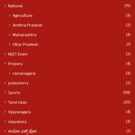
(15)
National
(3)
Agriculture
(2)
Andhra Pradesh
(3)
Maharashtra
(1)
Uttar Pradesh
(2)
NEET Exam
(4)
Propery
(3)
ramanagara
(2)
puducherry
(98)
Sports
(20)
Tamil nadu
(4)
VIjayanagara
(3)
vijayapura
(7)
ಆಟೋ ಎಕ್ಸ್ ಪೋ