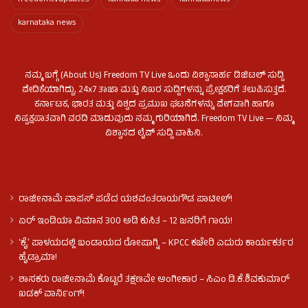
karnataka news
ನಮ್ಮ ಬಗ್ಗೆ (About Us) Freedom TV Live ಒಂದು ವಿಶ್ವಾಸಾರ್ಹ ಡಿಜಿಟಲ್ ಸುದ್ದಿ
ವೇದಿಕೆಯಾಗಿದ್ದು, 24x7 ತಾಜಾ ಮತ್ತು ನಿಖರ ಸುದ್ದಿಗಳನ್ನು ಪ್ರೇಕ್ಷಕರಿಗೆ ತಲುಪಿಸುತ್ತದೆ.
ಕರ್ನಾಟಕ, ಭಾರತ ಮತ್ತು ವಿಶ್ವದ ಪ್ರಮುಖ ಘಟನೆಗಳನ್ನು ವೇಗವಾಗಿ ಹಾಗೂ
ನಿಷ್ಪಕ್ಷಪಾತವಾಗಿ ವರದಿ ಮಾಡುವುದು ನಮ್ಮ ಗುರಿಯಾಗಿದೆ. Freedom TV Live — ನಿಮ್ಮ
ವಿಶ್ವಾಸದ ಲೈವ್ ಸುದ್ದಿ ವಾಹಿನಿ.
ರಾಜೀನಾಮೆ ವಾಪಸ್ ಪಡೆದ ಯಶವಂತರಾಯಗೌಡ ಪಾಟೀಲ್‌!
ಏರ್ ಇಂಡಿಯಾ ವಿಮಾನ 300 ಅಡಿ ಕುಸಿತ – 12 ಜನರಿಗೆ ಗಾಯ!
ʻಕೈʼ​ ಪಾಳಯದಲ್ಲಿ ಬಂಡಾಯದ ರೋಷಾಗ್ನಿ – KPCC ಕಚೇರಿ ಎದುರು ಕಾರ್ಯಕರ್ತರ
ಹೈಡ್ರಾಮಾ!
ಶಾಸಕರು ರಾಜೀನಾಮೆ ಕೊಟ್ಟರೆ ತಕ್ಷಣವೇ ಅಂಗೀಕಾರ – ಸಿಎಂ ಡಿ.ಕೆ.ಶಿವಕುಮಾರ್
ಖಡಕ್ ವಾರ್ನಿಂಗ್!