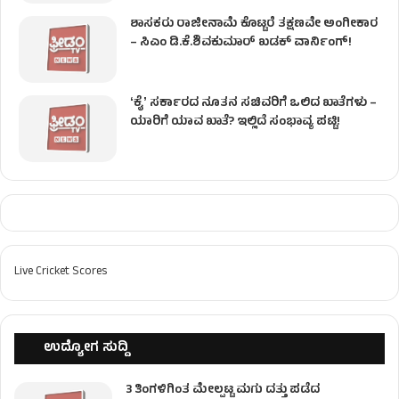
ಶಾಸಕರು ರಾಜೀನಾಮೆ ಕೊಟ್ಟರೆ ತಕ್ಷಣವೇ ಅಂಗೀಕಾರ
– ಸಿಎಂ ಡಿ.ಕೆ.ಶಿವಕುಮಾರ್ ಖಡಕ್ ವಾರ್ನಿಂಗ್!
ʻಕೈʼ ಸರ್ಕಾರದ ನೂತನ ಸಚಿವರಿಗೆ ಒಲಿದ ಖಾತೆಗಳು –
ಯಾರಿಗೆ ಯಾವ ಖಾತೆ? ಇಲ್ಲಿದೆ ಸಂಭಾವ್ಯ ಪಟ್ಟಿ!
Live Cricket Scores
ಉದ್ಯೋಗ ಸುದ್ದಿ
3 ತಿಂಗಳಿಗಿಂತ ಮೇಲ್ಪಟ್ಟ ಮಗು ದತ್ತು ಪಡೆದ