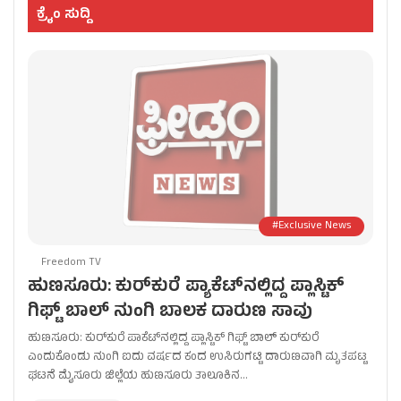
ಕ್ರೈಂ ಸುದ್ದಿ
#Exclusive News
Freedom TV
ಹುಣಸೂರು: ಕುರ್‌ಕುರೆ ಪ್ಯಾಕೆಟ್‌ನಲ್ಲಿದ್ದ ಪ್ಲಾಸ್ಟಿಕ್
ಗಿಫ್ಟ್ ಬಾಲ್ ನುಂಗಿ ಬಾಲಕ ದಾರುಣ ಸಾವು
ಹುಣಸೂರು: ಕುರ್‌ಕುರೆ ಪಾಕೆಟ್‌ನಲ್ಲಿದ್ದ ಪ್ಲಾಸ್ಟಿಕ್ ಗಿಫ್ಟ್ ಬಾಲ್ ಕುರ್‌ಕುರೆ
ಎಂದುಕೊಂಡು ನುಂಗಿ ಐದು ವರ್ಷದ ಕಂದ ಉಸಿರುಗಟ್ಟಿ ದಾರುಣವಾಗಿ ಮೃತಪಟ್ಟ
ಘಟನೆ ಮೈಸೂರು ಜಿಲ್ಲೆಯ ಹುಣಸೂರು ತಾಲೂಕಿನ…