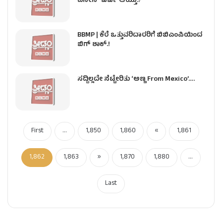
ಏನೇನ್ ಚರ್ಚೆ ಆಯ್ತು.?
BBMP | ಕೆರೆ ಒತ್ತುವರಿದಾರರಿಗೆ ಬಿಬಿಎಂಪಿಯಿಂದ
ಬಿಗ್​ ಶಾಕ್​​.!
ಸದ್ದಿಲ್ಲದೇ ಸೆಟ್ಟೇರಿತು ‘ಅಣ್ಣ From Mexico’….
First
...
1,850
1,860
«
1,861
1,862
1,863
»
1,870
1,880
...
Last