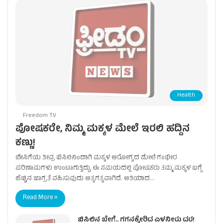
Health
Freedom TV
ಪೋಷಕರೇ, ನಿಮ್ಮ ಮಕ್ಕಳ ಮೇಲೆ ಇರಲಿ ಹದ್ದಿನ
ಕಣ್ಣು!
ಬೇಸಿಗೆಯ ತೀವ್ರ ಬಿಸಿಲಿನಿಂದಾಗಿ ಮಕ್ಕಳ ಆರೋಗ್ಯದ ಮೇಲೆ ಗಂಭೀರ
ಪರಿಣಾಮಗಳು ಉಂಟಾಗುತ್ತಿದ್ದು, ಈ ಸಮಯದಲ್ಲಿ ಪೋಷಕರು ತಮ್ಮ ಮಕ್ಕಳ ಬಗ್ಗೆ
ಹೆಚ್ಚಿನ ಜಾಗ್ರತೆ ವಹಿಸುವುದು ಅತ್ಯಗತ್ಯವಾಗಿದೆ. ಅತಿಯಾದ…
Read More »
ಬಿಸಿಲಿನ ಬೇಗೆ.. ಗಗನಕ್ಕೇರಿದ ಎಳನೀರು ದರ!