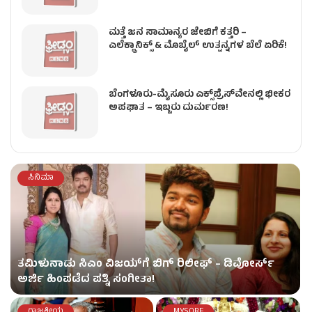
ಮತ್ತೆ ಜನ ಸಾಮಾನ್ಯರ ಜೇಬಿಗೆ ಕತ್ತರಿ –
ಎಲೆಕ್ಟ್ರಾನಿಕ್ಸ್ & ಮೊಬೈಲ್ ಉತ್ಪನ್ನಗಳ ಬೆಲೆ ಏರಿಕೆ!
ಬೆಂಗಳೂರು-ಮೈಸೂರು ಎಕ್ಸ್‌ಪ್ರೆಸ್‌ವೇನಲ್ಲಿ ಭೀಕರ
ಅಪಘಾತ – ಇಬ್ಬರು ದುರ್ಮರಣ!
ಸಿನಿಮಾ
ತಮಿಳುನಾಡು ಸಿಎಂ ವಿಜಯ್‌ಗೆ ಬಿಗ್ ರಿಲೀಫ್ – ಡಿವೋರ್ಸ್
ಅರ್ಜಿ ಹಿಂಪಡೆದ ಪತ್ನಿ ಸಂಗೀತಾ!
ರಾಜಕೀಯ
MYSORE