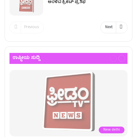
ಅರಳಿದ ಕ್ರಿಕೆಟ್ ಪ್ರತಿಭೆ
Previous
Next
ರಾಷ್ಟ್ರೀಯ ಸುದ್ದಿ
New delhi