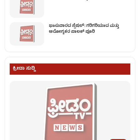
ಭಾನುವಾರದ ಸ್ಪೆಷಲ್: ಗರಿಗರಿಯಾದ ಮತ್ತು
ಆರೋಗ್ಯಕರ ಪಾಲಕ್ ಪೂರಿ
ಕ್ರೀಡಾ ಸುದ್ದಿ