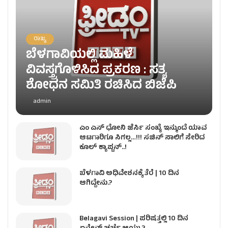
ರಾಜ್ಯ
ಬೆಳಗಾವಿಯಲ್ಲಿ ಮಹಿಳೆ
ವಿವಸ್ತ್ರಗೊಳಿಸಿದ ಪ್ರಕರಣ : ಸತ್ಯ
ಶೋಧನ ಸಮಿತಿ ರಚಿಸಿದ ಬಿಜೆಪಿ
admin
ಎಂ ಎಸ್​​ ಧೋನಿ ಜೆರ್ಸಿ ಸಂಖ್ಯೆ ಇನ್ಮುಂದೆ ಯಾವ
ಆಟಗಾರಿಗೂ ಸಿಗಲ್ಲ…!!! ಸಚಿನ್​​ ಸಾಲಿಗೆ ಸೇರಿದ
ಕೂಲ್​ ಕ್ಯಾಪ್ಟನ್​​..!
ಬೆಳಗಾವಿ ಅಧಿವೇಶನಕ್ಕೆ ತೆರೆ | 10 ದಿನ
ಆಗಿದ್ದೇನು.?
Belagavi Session | ಪರಿಷತ್ತಲ್ಲಿ 10 ದಿನ