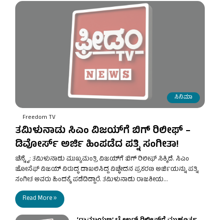
ಸಿನಿಮಾ
Freedom TV
ತಮಿಳುನಾಡು ಸಿಎಂ ವಿಜಯ್‌ಗೆ ಬಿಗ್ ರಿಲೀಫ್ –
ಡಿವೋರ್ಸ್ ಅರ್ಜಿ ಹಿಂಪಡೆದ ಪತ್ನಿ ಸಂಗೀತಾ!
ಚೆನ್ನೈ: ತಮಿಳುನಾಡು ಮುಖ್ಯಮಂತ್ರಿ ವಿಜಯ್‌ಗೆ ಬಿಗ್‌ ರಿಲೀಫ್‌ ಸಿಕ್ಕಿದೆ. ಸಿಎಂ
ಜೋಸೆಫ್ ವಿಜಯ್ ವಿರುದ್ಧ ದಾಖಲಿಸಿದ್ದ ವಿಚ್ಛೇದನ ಪ್ರಕರಣ ಅರ್ಜಿಯನ್ನು ಪತ್ನಿ
ಸಂಗೀತ ಅವರು ಹಿಂದಕ್ಕೆ ಪಡೆದಿದ್ದಾರೆ. ತಮಿಳುನಾಡು ರಾಜಕೀಯ…
Read More »