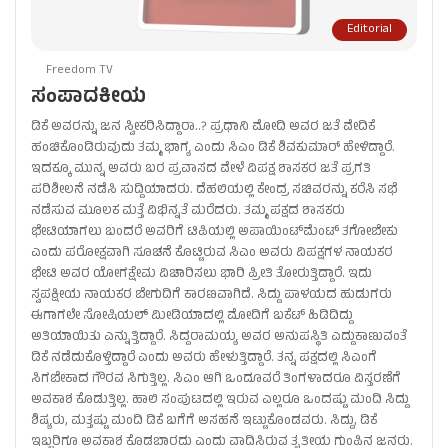
Editorial
Freedom TV
ಸಂಪಾದಕೀಯ
ಡಿಕೆ ಅವರನ್ನು ಜನ ಸ್ವೀಕರಿಸಿದ್ದಾರಾ..? ಪ್ರಧಾನಿ ಮೋದಿ ಅವರ ಜತೆ ವೇದಿಕೆ
ಹಂಚಿಕೊಂಡಿರುವುದು ತಮ್ಮ ಭಾಗ್ಯ ಎಂದು ಸಿಎಂ ಡಿಕೆ ಶಿವಕುಮಾರ್‌ ಹೇಳಿದ್ದಾರೆ.
ಇದಕ್ಕೂ ಮುನ್ನ ಅವರು ಬರ ಪ್ರವಾಸದ ವೇಳೆ ವಿಪಕ್ಷ ಶಾಸಕರ ಜತೆ ಪ್ರಗತಿ
ಪರಿಶೀಲನೆ ನಡೆಸಿ ಸುದ್ದಿಯಾದರು. ದೆಹಲಿಯಲ್ಲಿ ಕೇಂದ್ರ ಸಚಿವರನ್ನು ಕರೆಸಿ ಸಭೆ
ನಡೆಸುವ ಮೂಲಕ ಮತ್ತೆ ವಿಭಿನ್ನತೆ ಮರೆದರು. ತಮ್ಮ ಪಕ್ಷದ ಶಾಸಕರು
ಭೇಟಿಯಾಗಲು ಬಂದರೆ ಅವರಿಗೆ ಟಿಪಿಯಲ್ಲಿ ಅಪಾಯಿಂಟ್‌ಮೆಂಟ್‌ ತಗೋಬೇಕು
ಎಂದು ಪರೋಕ್ಷವಾಗಿ ಸೂಚನೆ ಕೊಟ್ಟಿರುವ ಸಿಎಂ ಅವರು ವಿಪಕ್ಷಗಳ ನಾಯಕರ
ಭೇಟಿ ಅವರ ಯೋಗಕ್ಷೇಮ ವಿಚಾರಿಸಲು ಭಾರಿ ಪ್ರೀತಿ ತೋರುತ್ತಿದ್ದಾರೆ. ಇದು
ಸ್ವಪಕ್ಷೀಯ ನಾಯಕರ ಬೇಗುದಿಗೆ ಕಾರಣವಾಗಿದೆ. ಸಿದ್ದು ಪಾಳಯದ ಹುಡುಗರು
ಈಗಾಗಲೇ ಸೋಷಿಯಲ್‌ ಮೀಡಿಯಾದಲ್ಲಿ ಮೋದಿಗೆ ಬಕೆಟ್‌ ಹಿಡಿದಿದ್ದು
ಅತಿಯಾಯಿತು ಎನ್ನುತ್ತಿದ್ದಾರೆ. ಸಿದ್ದರಾಮಯ್ಯ ಅವರ ಅನುಪಸ್ಥಿತಿ ಎದ್ದುಕಾಣುವಂತೆ
ಡಿಕೆ ನಡೆದುಕೊಳ್ತಿದ್ದಾರೆ ಎಂದು ಅವರು ಹೇಳುತ್ತಿದ್ದಾರೆ. ತನ್ನ ಪಕ್ಷದಲ್ಲಿ ಸಿಎಂಗೆ
ಸಿಗಬೇಕಾದ ಗೌರವ ಸಿಗುತ್ತಿಲ್ಲ. ಸಿಎಂ ಆಗಿ ಒಂದೂವರೆ ತಿಂಗಳಾದರೂ ವಿಸ್ತರಣೆಗೆ
ಅವಕಾಶ ಕೊಡುತ್ತಿಲ್ಲ. ಹಾಲಿ ಸಂಪುಟದಲ್ಲಿ ಇರುವ ಎಲ್ಲರೂ ಒಂದಷ್ಟು ಮಂದಿ ಸಿದ್ದು
ಶಿಷ್ಯರು, ಮತ್ತಷ್ಟು ಮಂದಿ ಡಿಕೆ ಬಗೆಗೆ ಅಸಹನೆ ಇಟ್ಟುಕೊಂಡವರು. ಸಿದ್ದು, ಡಿಕೆ
ಇಬ್ಬರಿಗೂ ಅವಕಾಶ ಕೊಡಬಾರದು ಎಂದು ವಾದಿಸಿರುವ ತೃತೀಯ ಗುಂಪಿನ ಜನರು.