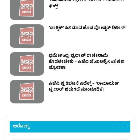
‘ರಾಮಾಯಣ’ ಟ್ರೇಲರ್ ರಿಲೀಸ್​ಗೆ ಮುಹೂರ್ತ
ಫಿಕ್ಸ್!
‘ಟಾಕ್ಸಿಕ್’ ಸಿನಿಮಾದ ಹೊಸ ಪೋಸ್ಟರ್ ರಿಲೀಸ್!
ಧರ್ಮೇಂದ್ರ ಪ್ರಧಾನ್ ರಾಜೀನಾಮೆ
ಕೊಡಲೇಬೇಕು – ಸಿಜೆಪಿ ಬೆಂಬಲಕ್ಕೆ ನಿಂತ ನಟಿ
ಜ್ಯೋತಿಕಾ!
ಸಿಜೆಪಿ ಪ್ರತಿಭಟನೆ ಎಫೆಕ್ಟ್‌ – ‘ರಾಮಾಯಣ’
ಟ್ರೇಲರ್ ಬಿಡುಗಡೆ ಮುಂದೂಡಿಕೆ!
ಆರೋಗ್ಯ