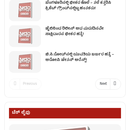
ಬೆಂಗಳೂರಿನಲ್ಲಿ ಭೀಕರ ಕೊಲೆ – ತಲೆ ಕತ್ತರಿಸಿ
ಕ್ರಿಕೆಟ್ ಗ್ರೌಂಡ್​​ನಲ್ಲಿಟ್ಟ ಹಂತಕರು!
ಜೈಲಿನಿಂದ ರಿಲೀಸ್ ಆದ ಮರುದಿನವೇ
ಸಾಕ್ಷಿದಾರನ ಭೀಕರ ಹತ್ಯೆ!
ಬಿ.ಸಿ.ರೋಡ್‌ನಲ್ಲಿ ಯುವತಿಯ ಬರ್ಬರ ಹತ್ಯೆ​ –
ಆರೋಪಿ ಚೇತನ್‌ ಅರೆಸ್ಟ್!
Previous
Next
ಟೆಕ್ ಲೈಫು