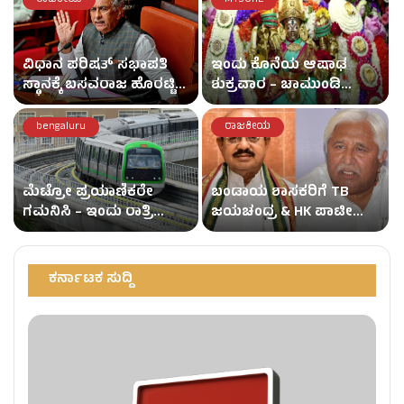
ವಿಧಾನ ಪರಿಷತ್ ಸಭಾಪತಿ
ಇಂದು ಕೊನೆಯ ಆಷಾಢ
ಸ್ಥಾನಕ್ಕೆ ಬಸವರಾಜ ಹೊರಟ್ಟಿ
ಶುಕ್ರವಾರ – ಚಾಮುಂಡಿ
ರಾಜೀನಾಮೆ!
ಬೆಟ್ಟದಲ್ಲಿ ಭಕ್ತ ಸಾಗರ!
bengaluru
ರಾಜಕೀಯ
ಮೆಟ್ರೋ ಪ್ರಯಾಣಿಕರೇ
ಬಂಡಾಯ ಶಾಸಕರಿಗೆ TB
ಗಮನಿಸಿ – ಇಂದು ರಾತ್ರಿ
ಜಯಚಂದ್ರ & HK ಪಾಟೀಲ್
ಮೆಟ್ರೋ ಸೇವೆಗಳಲ್ಲಿ
ನೇತೃತ್ವ – ಅಧಿವೇಶನದಲ್ಲಿ
ತಾತ್ಕಾಲಿಕ ಬದಲಾವಣೆ!
ಡಿಕೆಶಿಗೆ ಮುಜುಗರ!
ಕರ್ನಾಟಕ ಸುದ್ದಿ