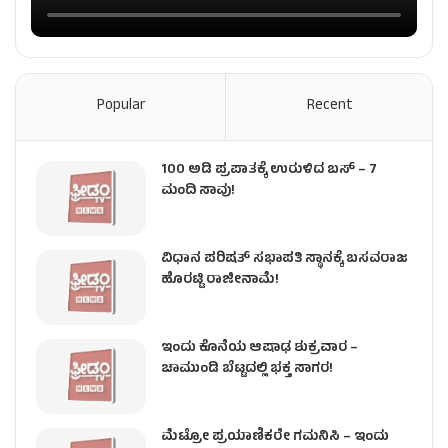
Popular
Recent
100 ಅಡಿ ಪ್ರಪಾತಕ್ಕೆ ಉರುಳಿದ ಬಸ್‌ – 7
ಮಂದಿ ಸಾವು!
ವಿಧಾನ ಪರಿಷತ್ ಸಭಾಪತಿ ಸ್ಥಾನಕ್ಕೆ ಬಸವರಾಜ
ಹೊರಟ್ಟಿ ರಾಜೀನಾಮೆ!
ಇಂದು ಕೊನೆಯ ಆಷಾಢ ಶುಕ್ರವಾರ –
ಚಾಮುಂಡಿ ಬೆಟ್ಟದಲ್ಲಿ ಭಕ್ತ ಸಾಗರ!
ಮೆಟ್ರೋ ಪ್ರಯಾಣಿಕರೇ ಗಮನಿಸಿ – ಇಂದು