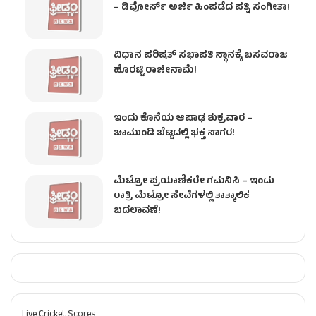
– ಡಿವೋರ್ಸ್ ಅರ್ಜಿ ಹಿಂಪಡೆದ ಪತ್ನಿ ಸಂಗೀತಾ!
ವಿಧಾನ ಪರಿಷತ್ ಸಭಾಪತಿ ಸ್ಥಾನಕ್ಕೆ ಬಸವರಾಜ
ಹೊರಟ್ಟಿ ರಾಜೀನಾಮೆ!
ಇಂದು ಕೊನೆಯ ಆಷಾಢ ಶುಕ್ರವಾರ –
ಚಾಮುಂಡಿ ಬೆಟ್ಟದಲ್ಲಿ ಭಕ್ತ ಸಾಗರ!
ಮೆಟ್ರೋ ಪ್ರಯಾಣಿಕರೇ ಗಮನಿಸಿ – ಇಂದು
ರಾತ್ರಿ ಮೆಟ್ರೋ ಸೇವೆಗಳಲ್ಲಿ ತಾತ್ಕಾಲಿಕ
ಬದಲಾವಣೆ!
Live Cricket Scores