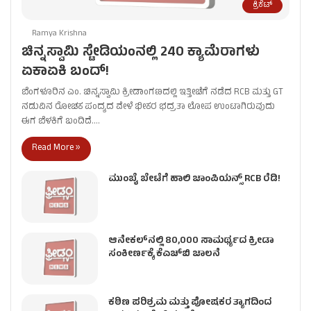
ಕ್ರಿಕೆಟ್
Ramya Krishna
ಚಿನ್ನಸ್ವಾಮಿ ಸ್ಟೇಡಿಯಂನಲ್ಲಿ 240 ಕ್ಯಾಮೆರಾಗಳು
ಏಕಾಏಕಿ ಬಂದ್!
ಬೆಂಗಳೂರಿನ ಎಂ. ಚಿನ್ನಸ್ವಾಮಿ ಕ್ರೀಡಾಂಗಣದಲ್ಲಿ ಇತ್ತೀಚೆಗೆ ನಡೆದ RCB ಮತ್ತು GT
ನಡುವಿನ ರೋಚಕ ಪಂದ್ಯದ ವೇಳೆ ಭೀಕರ ಭದ್ರತಾ ಲೋಪ ಉಂಟಾಗಿರುವುದು
ಈಗ ಬೆಳಕಿಗೆ ಬಂದಿದೆ.…
Read More »
ಮುಂಬೈ ಬೇಟೆಗೆ ಹಾಲಿ ಚಾಂಪಿಯನ್ಸ್ RCB ರೆಡಿ!
ಆನೇಕಲ್‌ನಲ್ಲಿ 80,000 ಸಾಮರ್ಥ್ಯದ ಕ್ರೀಡಾ
ಸಂಕೀರ್ಣಕ್ಕೆ ಕೆಎಚ್‌ಬಿ ಚಾಲನೆ
ಕಠಿಣ ಪರಿಶ್ರಮ ಮತ್ತು ಪೋಷಕರ ತ್ಯಾಗದಿಂದ