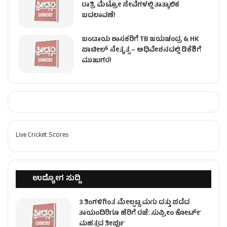
ರಾತ್ರಿ ಮೆಟ್ರೋ ಸೇವೆಗಳಲ್ಲಿ ತಾತ್ಕಾಲಿಕ
ಬದಲಾವಣೆ!
ಬಂಡಾಯ ಶಾಸಕರಿಗೆ TB ಜಯಚಂದ್ರ & HK
ಪಾಟೀಲ್ ನೇತೃತ್ವ – ಅಧಿವೇಶನದಲ್ಲಿ ಡಿಕೆಶಿಗೆ
ಮುಜುಗರ!
Live Cricket Scores
ಉದ್ಯೋಗ ಸುದ್ದಿ
3 ತಿಂಗಳಿಗಿಂತ ಮೇಲ್ಪಟ್ಟ ಮಗು ದತ್ತು ಪಡೆದ
ತಾಯಂದಿರಿಗೂ ಹೆರಿಗೆ ರಜೆ: ಸುಪ್ರೀಂ ಕೋರ್ಟ್
ಮಹತ್ವದ ತೀರ್ಪು