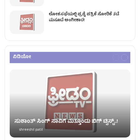
ಲೋಕಸಭೆಯಲ್ಲಿ ಪ್ರಶ್ನೆ ಪತ್ರಿಕೆ ಸೋರಿಕೆ ತಡೆ
ಮಸೂದೆ ಅಂಗೀಕಾರ!
ವಿಡಿಯೋ
ಸುಶಾಂತ್​ ಸಿಂಗ್ ಸಾವಿ​​ಗೆ ಮತ್ತೊಂದು ಬಿಗ್​ ಟ್ವಿಸ್ಟ್​​​​​..!
shreeshil patil