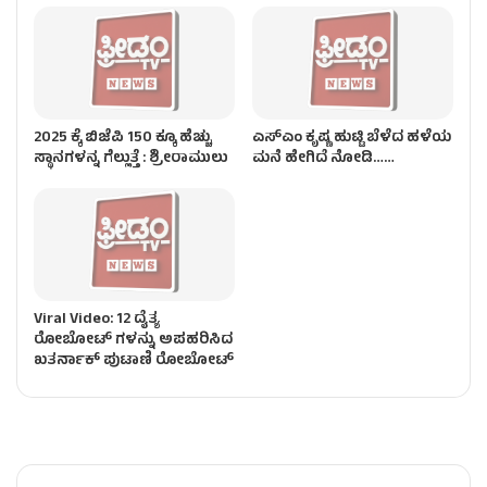
2025 ಕ್ಕೆ ಬಿಜೆಪಿ 150 ಕ್ಕೂ ಹೆಚ್ಚು
ಎಸ್ಎಂ ಕೃಷ್ಣ ಹುಟ್ಟಿ ಬೆಳೆದ ಹಳೆಯ
ಸ್ಥಾನಗಳನ್ನ ಗೆಲ್ಲುತ್ತೆ : ಶ್ರೀರಾಮುಲು
ಮನೆ ಹೇಗಿದೆ ನೋಡಿ……
Viral Video: 12 ದೈತ್ಯ
ರೋಬೋಟ್ ಗಳನ್ನು ಅಪಹರಿಸಿದ
ಖತರ್ನಾಕ್ ಪುಟಾಣಿ ರೋಬೋಟ್