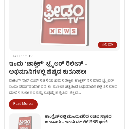
ಸಿನಿಮಾ
Freedom TV
ಇಂದು ʻಟಾಕ್ಸಿಕ್ʼ ಟ್ರೈಲರ್ ರಿಲೀಸ್‌ –
ಅಭಿಮಾನಿಗಳಲ್ಲಿ ಹೆಚ್ಚಿದ ಕುತೂಹಲ!
ರಾಕಿಂಗ್ ಸ್ಟಾರ್ ಯಶ್ ನಟನೆಯ ಬಹುನಿರೀಕ್ಷಿತ ʻಟಾಕ್ಸಿಕ್’ ಸಿನಿಮಾದ ಟ್ರೈಲರ್
ಇಂದು ಬಿಡುಗಡೆಯಾಗಲಿದೆ. ಈ ಮೂಲಕ ಚಿತ್ರತಂಡ ಅಭಿಮಾನಿಗಳಲ್ಲಿ ಸಿನಿಮಾದ
ಮೇಲಿನ ಕುತೂಹಲವನ್ನು ಮತ್ತಷ್ಟು ಹೆಚ್ಚಿಸಿದೆ. ಚಿತ್ರದ…
Read More »
ಕಾಂಗ್ರೆಸ್​ನಲ್ಲಿ ಮುಂದುವರಿದ ಸಚಿವ ಸ್ಥಾನದ
ಬಂಡಾಯ – ಇಂದು ದೆಹಲಿಗೆ ಡಿಕೆಶಿ ಭೇಟಿ!