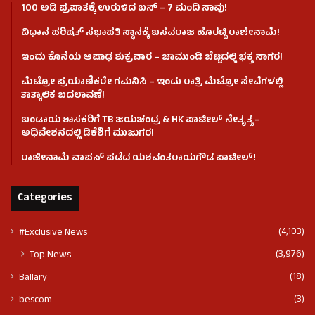
100 ಅಡಿ ಪ್ರಪಾತಕ್ಕೆ ಉರುಳಿದ ಬಸ್‌ – 7 ಮಂದಿ ಸಾವು!
ವಿಧಾನ ಪರಿಷತ್ ಸಭಾಪತಿ ಸ್ಥಾನಕ್ಕೆ ಬಸವರಾಜ ಹೊರಟ್ಟಿ ರಾಜೀನಾಮೆ!
ಇಂದು ಕೊನೆಯ ಆಷಾಢ ಶುಕ್ರವಾರ – ಚಾಮುಂಡಿ ಬೆಟ್ಟದಲ್ಲಿ ಭಕ್ತ ಸಾಗರ!
ಮೆಟ್ರೋ ಪ್ರಯಾಣಿಕರೇ ಗಮನಿಸಿ – ಇಂದು ರಾತ್ರಿ ಮೆಟ್ರೋ ಸೇವೆಗಳಲ್ಲಿ
ತಾತ್ಕಾಲಿಕ ಬದಲಾವಣೆ!
ಬಂಡಾಯ ಶಾಸಕರಿಗೆ TB ಜಯಚಂದ್ರ & HK ಪಾಟೀಲ್ ನೇತೃತ್ವ –
ಅಧಿವೇಶನದಲ್ಲಿ ಡಿಕೆಶಿಗೆ ಮುಜುಗರ!
ರಾಜೀನಾಮೆ ವಾಪಸ್ ಪಡೆದ ಯಶವಂತರಾಯಗೌಡ ಪಾಟೀಲ್‌!
Categories
(4,103)
#Exclusive News
(3,976)
Top News
(18)
Ballary
(3)
bescom