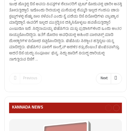
ಇಂಥ ಹೊತ್ತಲ್ಲಿ ಡಿಕೆ ಅವರು ವಿಪಕ್ಷಗಳ ನೇತಾರರಿಗೆ ಟ್ರೀಟ್‌ ಕೊಡುವಲ್ಲಿ ಭಾರೀ ಆಸಕ್ತಿ
ತೋರುತ್ತಿದ್ದಾರೆ. ಇದೊಂದು ರೀತಿಯಲ್ಲಿ ಮನೆಯಲ್ಲಿ ನೆಮ್ಮದಿ ಇಲ್ಲದ ಗಂಡಸು ಬಾರು
ಕ್ಲಬ್ಬುಗಳಲ್ಲಿ ಹೆಚ್ಚು ಕಾಲ ಕಳೆವಂತೆ ಎಂದು ಕೈ ಪಡೆಯ ಡಿಕೆ ವಿರೋಧಿಗಳು ವ್ಯಾಖ್ಯಾನ
ಮಾಡ್ತಿದ್ದಾರೆ. ಈವರೆಗೆ ಇಲ್ಲದ ಮುತ್ಸದ್ದಿತನ ದಕ್ಕಿಸಿಕೊಳ್ಳಲು ಹವಣಿಸುತ್ತಿದ್ದಾರೆ
ಎಂಬುದೂ ಇದೆ. ಸಿದ್ದರಾಮಯ್ಯ ಬಿಜೆಪಿಗರು ಮತ್ತು ಪ್ರಧಾನಿಗಳಿಂದ ಒಂದು ಅಂತರ
ಕಾಯ್ದುಕೊಂಡಿದ್ದರು. ಜತೆಗೆ ಮೊದಲ ಅವಧಿಯಲ್ಲಿ ಅಹಿಂದ ಪಾಲಿಟಿಕ್ಸ್‌ ಮಾಡಿ
ಮೇಲ್ಜಾತಿಗಳ ವಿರೋಧ ಕಟ್ಟಿಕೊಂಡಿದ್ದರು. ಬಿಜೆಪಿಯ ಸಿದ್ಧಾಂತ ಹತ್ತಿಕ್ಕಲು ಯತ್ನ
ಮಾಡಿದ್ದರು. ಬಿಜೆಪಿಗರ ಪಾಲಿಗೆ ಕಾಂಗ್ರೆಸ್‌ ಆಡಳಿತ ಶತ್ರುವೆಂಬಂತೆ ಬಿಂಬಿತವಾಗಿತ್ತು.
ಆದರೆ ಡಿಕೆ ಯದ್ದು ಸಂಪೂರ್ಣ ಭಿನ್ನ. ಸಿದ್ದು ಹಾದಿಗೆ ವಿರುದ್ಧ ದಾರಿಯಲ್ಲಿ
ಸಾಗುತ್ತಿರುವ ಡಿಕೆಗೆ …
Previous
Next
KANNADA NEWS