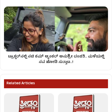
ಟ್ರಾಕ್ಟರ್‌ನಲ್ಲಿ ನಟಿ ಕಮ್​ ಆ್ಯಂಕರ್​ ಅನುಶ್ರೀ ದಂಪತಿ.. ಮಳೆಯಲ್ಲಿ
ನವ ಜೋಡಿ ಸುತ್ತಾಟ..!
Related Articles