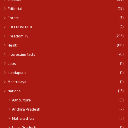
E-paper
(19)
Editorial
(3)
Forest
(2)
FREEDOM TALK
(795)
Freedom TV
(66)
Health
(70)
interesting facts
(1)
Jobs
(1)
kundapura
(1)
Mantralaya
(15)
National
(3)
Agriculture
(2)
Andhra Pradesh
(3)
Maharashtra
(1)
Uttar Pradesh