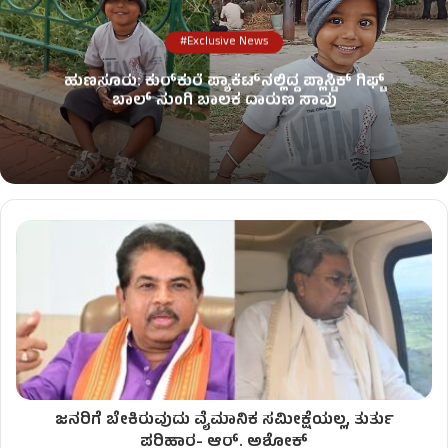
#Exclusive News
ಹುಣಸೂರು: ಕುರ್‌ಕುರೆ ಪ್ಯಾಕೆಟ್‌ನಲ್ಲಿದ್ದ ಪ್ಲಾಸ್ಟಿಕ್ ಗಿಫ್ಟ್
ಬಾಲ್ ನುಂಗಿ ಬಾಲಕ ದಾರುಣ ಸಾವು
ಜನರಿಗೆ ಬೇಕಿರುವುದು ವೈಮಾನಿಕ ಸಮೀಕ್ಷೆಯಲ್ಲ, ತುರ್ತು
ಪರಿಹಾರ- ಆರ್​. ಅಶೋಕ್​​