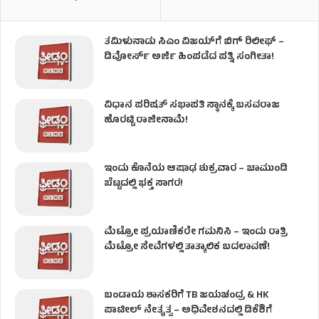
ತಮಿಳುನಾಡು ಸಿಎಂ ವಿಜಯ್‌ಗೆ ಬಿಗ್ ರಿಲೀಫ್ –
ಡಿವೋರ್ಸ್ ಅರ್ಜಿ ಹಿಂಪಡೆದ ಪತ್ನಿ ಸಂಗೀತಾ!
ವಿಧಾನ ಪರಿಷತ್ ಸಭಾಪತಿ ಸ್ಥಾನಕ್ಕೆ ಬಸವರಾಜ
ಹೊರಟ್ಟಿ ರಾಜೀನಾಮೆ!
ಇಂದು ಕೊನೆಯ ಆಷಾಢ ಶುಕ್ರವಾರ – ಚಾಮುಂಡಿ
ಬೆಟ್ಟದಲ್ಲಿ ಭಕ್ತ ಸಾಗರ!
ಮೆಟ್ರೋ ಪ್ರಯಾಣಿಕರೇ ಗಮನಿಸಿ – ಇಂದು ರಾತ್ರಿ
ಮೆಟ್ರೋ ಸೇವೆಗಳಲ್ಲಿ ತಾತ್ಕಾಲಿಕ ಬದಲಾವಣೆ!
ಬಂಡಾಯ ಶಾಸಕರಿಗೆ TB ಜಯಚಂದ್ರ & HK
ಪಾಟೀಲ್ ನೇತೃತ್ವ – ಅಧಿವೇಶನದಲ್ಲಿ ಡಿಕೆಶಿಗೆ