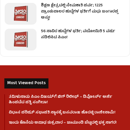
ಶಿಕ್ಷಣ ಕ್ಷೇತ್ರದಲ್ಲಿ ನೇಮಕಾತಿ ಪರ್ವ; 1225
ಪ್ರಾಂಶುಪಾಲರ ಹುದ್ದೆಗಳ ಭರ್ತಿಗೆ ಮಧು ಬಂಗಾರಪ್ಪ
ಅಸ್ತು!
56 ಸಾವಿರ ಹುದ್ದೆಗಳ ಭರ್ತಿ; ವಯೋಮಿತಿ 5 ವರ್ಷ
ಸಡಿಲಿಸಿದ ಸಿಎಂ!
Most Viewed Posts
ತಮಿಳುನಾಡು ಸಿಎಂ ವಿಜಯ್‌ಗೆ ಬಿಗ್ ರಿಲೀಫ್ – ಡಿವೋರ್ಸ್ ಅರ್ಜಿ
ಹಿಂಪಡೆದ ಪತ್ನಿ ಸಂಗೀತಾ!
ವಿಧಾನ ಪರಿಷತ್ ಸಭಾಪತಿ ಸ್ಥಾನಕ್ಕೆ ಬಸವರಾಜ ಹೊರಟ್ಟಿ ರಾಜೀನಾಮೆ!
ಇಂದು ಕೊನೆಯ ಆಷಾಢ ಶುಕ್ರವಾರ – ಚಾಮುಂಡಿ ಬೆಟ್ಟದಲ್ಲಿ ಭಕ್ತ ಸಾಗರ!