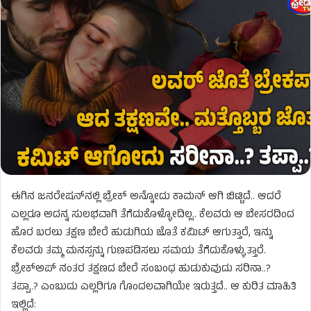
ಈಗಿನ ಜನರೇಷನ್​​ನಲ್ಲಿ ಬ್ರೇಕ್​ ಅನ್ನೋದು ಕಾಮನ್ ಆಗಿ ಬಿಟ್ಟಿದೆ.. ಆದರೆ
ಎಲ್ಲರೂ ಅದನ್ನ ಸುಲಭವಾಗಿ ತೆಗೆದುಕೊಳ್ಳೋದಿಲ್ಲ.. ಕೆಲವರು ಆ ಬೇಸರದಿಂದ
ಹೊರ ಬರಲು ತಕ್ಷಣ ಬೇರೆ ಹುಡುಗಿಯ ಜೊತೆ ಕಮಿಟ್​ ಆಗುತ್ತಾರೆ, ಇನ್ನು
ಕೆಲವರು ತಮ್ಮ ಮನಸ್ಸನ್ನು ಗುಣಪಡಿಸಲು ಸಮಯ ತೆಗೆದುಕೊಳ್ಳುತ್ತಾರೆ.
ಬ್ರೇಕ್‌ಅಪ್ ನಂತರ ತಕ್ಷಣದ ಬೇರೆ ಸಂಬಂಧ ಹುಡುಕುವುದು ಸರಿನಾ..?
ತಪ್ಪಾ..? ಎಂಬುದು ಎಲ್ಲರಿಗೂ ಗೊಂದಲವಾಗಿಯೇ ಇರುತ್ತದೆ.. ಆ ಕುರಿತ ಮಾಹಿತಿ
ಇಲ್ಲಿದೆ: