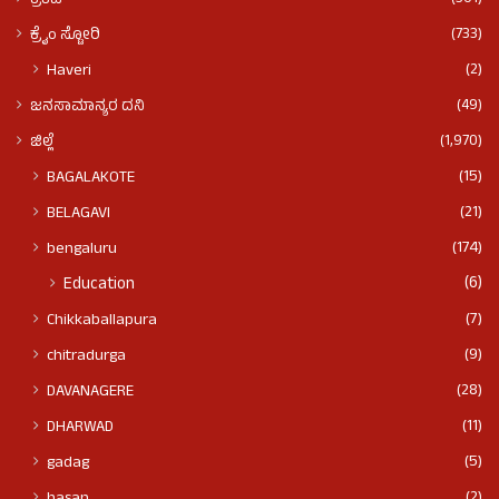
ಕ್ರಿಕೆಟ್
(733)
ಕ್ರೈಂ ಸ್ಟೋರಿ
(2)
Haveri
(49)
ಜನಸಾಮಾನ್ಯರ ದನಿ
(1,970)
ಜಿಲ್ಲೆ
(15)
BAGALAKOTE
(21)
BELAGAVI
(174)
bengaluru
(6)
Education
(7)
Chikkaballapura
(9)
chitradurga
(28)
DAVANAGERE
(11)
DHARWAD
(5)
gadag
(2)
hasan