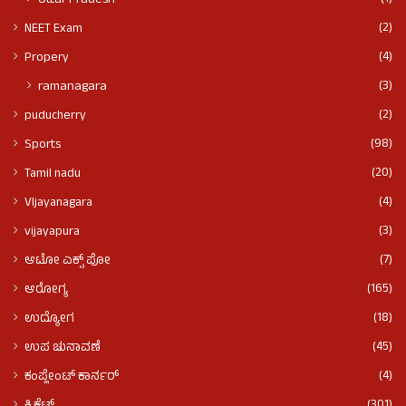
(2)
NEET Exam
(4)
Propery
(3)
ramanagara
(2)
puducherry
(98)
Sports
(20)
Tamil nadu
(4)
VIjayanagara
(3)
vijayapura
(7)
ಆಟೋ ಎಕ್ಸ್ ಪೋ
(165)
ಆರೋಗ್ಯ
(18)
ಉದ್ಯೋಗ
(45)
ಉಪ ಚುನಾವಣೆ
(4)
ಕಂಪ್ಲೇಂಟ್ ಕಾರ್ನರ್
(301)