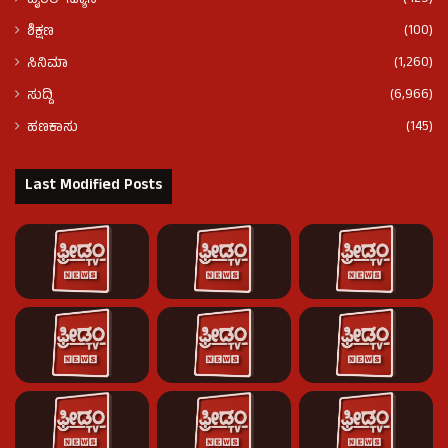
ವೈರಲ್ ನ್ಯೂಸ್
(100)
ಶಿಕ್ಷಣ
(1,260)
ಸಿನಿಮಾ
(6,966)
ಸುದ್ದಿ
(145)
ಹಣಕಾಸು
Last Modified Posts