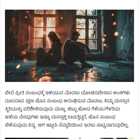
ಬೇರೆ ಪ್ರೀತಿ ಸಂಬಂಧಕ್ಕೆ ಇಳಿಯುವ ಮೊದಲು ಯೋಚಿಸಬೇಕಾದ ಅಂಶಗಳು:
ದೂರವಾದ ತಕ್ಷಣ ಹೊಸ ಸಂಬಂಧ ಆರಂಭಿಸುವ ಮೊದಲು, ನಿಮ್ಮ ಮನಸ್ಸಿನ
ಸ್ಥಿತಿಯನ್ನು ಪರಿಶೀಲಿಸುವುದು ಮುಖ್ಯ. ಬಿಟ್ಟು ಹೋದ ಗೆಳೆಯ/ಗೆಳತಿಯ
ಹಳೆಯ ನೆನಪುಗಳು ಇನ್ನೂ ಮನಸ್ಸಲ್ಲಿ ಕಾಡುತ್ತಿದ್ದರೆ, ಹೊಸ ಸಂಬಂಧ
ಬೆಳೆಸುವುದು ಕಷ್ಟ.. ಆಗ ಇಬ್ಬರು ನೆಮ್ಮದಿಯಿಂದ ಇರಲು ಸಾಧ್ಯವಾಗುವುದಿಲ್ಲ..