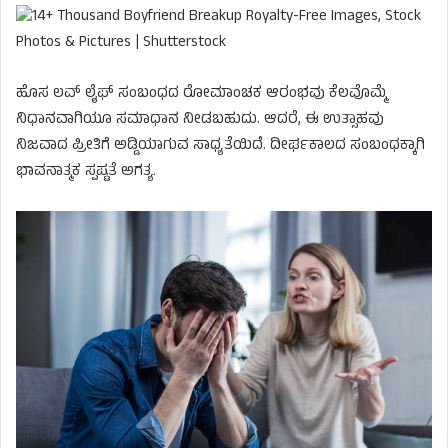
ಹೊಸ ಲವ್​​ ಲೈಫ್​​ ಸಂಬಂಧದ ರೋಮಾಂಚಕ ಆರಂಭವು ಕೆಲವೊಮ್ಮೆ
ನಿಧಾನವಾಗಿಯೂ ಸಮಾಧಾನ ನೀಡಬಹುದು. ಆದರೆ, ಈ ಉತ್ಸಾಹವು
ನಿಜವಾದ ಪ್ರೀತಿಗೆ ಅಡ್ಡಿಯಾಗುವ ಸಾಧ್ಯತೆಯಿದೆ. ದೀರ್ಘಕಾಲದ ಸಂಬಂಧಕ್ಕಾಗಿ
ಭಾವನಾತ್ಮಕ ಸ್ಪಷ್ಟತೆ ಅಗತ್ಯ.