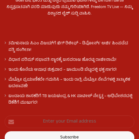
ಕರ್ನಾಟಕ, ಭಾರತ ಮತ್ತು ವಿಶ್ವದ ಪ್ರಮುಖ ಘಟನೆಗಳನ್ನು ವೇಗವಾಗಿ ಹಾಗೂ
ನಿಷ್ಪಕ್ಷಪಾತವಾಗಿ ವರದಿ ಮಾಡುವುದು ನಮ್ಮ ಗುರಿಯಾಗಿದೆ. Freedom TV Live — ನಿಮ್ಮ
ವಿಶ್ವಾಸದ ಲೈವ್ ಸುದ್ದಿ ವಾಹಿನಿ.
ತಮಿಳುನಾಡು ಸಿಎಂ ವಿಜಯ್‌ಗೆ ಬಿಗ್ ರಿಲೀಫ್ – ಡಿವೋರ್ಸ್ ಅರ್ಜಿ ಹಿಂಪಡೆದ
ಪತ್ನಿ ಸಂಗೀತಾ!
ವಿಧಾನ ಪರಿಷತ್ ಸಭಾಪತಿ ಸ್ಥಾನಕ್ಕೆ ಬಸವರಾಜ ಹೊರಟ್ಟಿ ರಾಜೀನಾಮೆ!
ಇಂದು ಕೊನೆಯ ಆಷಾಢ ಶುಕ್ರವಾರ – ಚಾಮುಂಡಿ ಬೆಟ್ಟದಲ್ಲಿ ಭಕ್ತ ಸಾಗರ!
ಮೆಟ್ರೋ ಪ್ರಯಾಣಿಕರೇ ಗಮನಿಸಿ – ಇಂದು ರಾತ್ರಿ ಮೆಟ್ರೋ ಸೇವೆಗಳಲ್ಲಿ ತಾತ್ಕಾಲಿಕ
ಬದಲಾವಣೆ!
ಬಂಡಾಯ ಶಾಸಕರಿಗೆ TB ಜಯಚಂದ್ರ & HK ಪಾಟೀಲ್ ನೇತೃತ್ವ – ಅಧಿವೇಶನದಲ್ಲಿ
ಡಿಕೆಶಿಗೆ ಮುಜುಗರ!