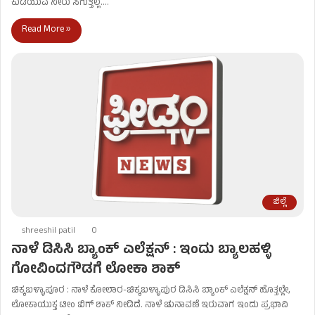
ಕುಡಿಯುವ ನೀರು ಸಿಗುತ್ತಿಲ್ಲ.…
Read More »
ಜಿಲ್ಲೆ
shreeshil patil
0
ನಾಳೆ ಡಿಸಿಸಿ ಬ್ಯಾಂಕ್ ಎಲೆಕ್ಷನ್ : ಇಂದು ಬ್ಯಾಲಹಳ್ಳಿ
ಗೋವಿಂದಗೌಡಗೆ ಲೋಕಾ ಶಾಕ್
ಚಿಕ್ಕಬಳ್ಳಾಪೂರ : ನಾಳೆ ಕೋಲಾರ-ಚಿಕ್ಕಬಳ್ಳಾಪುರ ಡಿಸಿಸಿ ಬ್ಯಾಂಕ್ ಎಲೆಕ್ಷನ್ ಹೊತ್ತಲ್ಲೇ,
ಲೋಕಾಯುಕ್ತ ಟೀಂ ಬಿಗ್ ಶಾಕ್ ನೀಡಿದೆ. ನಾಳೆ ಚುನಾವಣೆ ಇರುವಾಗ ಇಂದು ಪ್ರಭಾವಿ