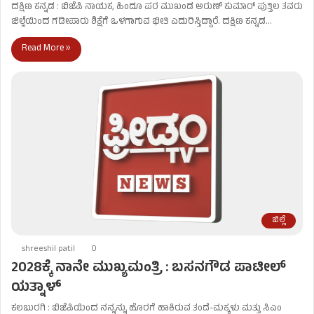
ದಕ್ಷಿಣ ಕನ್ನಡ : ಬಿಜೆಪಿ ನಾಯಕ, ಹಿಂದೂ ಪರ ಮುಖಂಡ ಅರುಣ್​ ಕುಮಾರ್​ ಪುತ್ತಿಲ ತವರು
ಜಿಲ್ಲೆಯಿಂದ ಗಡೀಪಾರು ಶಿಕ್ಷೆಗೆ ಒಳಗಾಗುವ ಭೀತಿ ಎದುರಿಸ್ತಿದ್ದಾರೆ. ದಕ್ಷಿಣ ಕನ್ನಡ…
Read More »
ಜಿಲ್ಲೆ
shreeshil patil
0
2028ಕ್ಕೆ ನಾನೇ ಮುಖ್ಯಮಂತ್ರಿ : ಬಸನಗೌಡ ಪಾಟೀಲ್
ಯತ್ನಾಳ್
ಕಲಬುರಗಿ : ಬಿಜೆಪಿಯಿಂದ ನನ್ನನ್ನು ಹೊರಗೆ ಹಾಕಿರುವ ತಂದೆ-ಮಕ್ಕಳು ಮತ್ತು ಸಿಎಂ