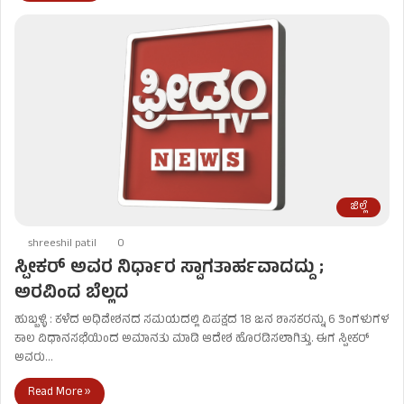
ಜಿಲ್ಲೆ
shreeshil patil
0
ಸ್ಪೀಕರ್​ ಅವರ ನಿರ್ಧಾರ ಸ್ವಾಗತಾರ್ಹವಾದದ್ದು ;
ಅರವಿಂದ ಬೆಲ್ಲದ
ಹುಬ್ಬಳ್ಳಿ : ಕಳೆದ ಅಧಿವೇಶನದ ಸಮಯದಲ್ಲಿ ವಿಪಕ್ಷದ 18 ಜನ ಶಾಸಕರನ್ನು 6 ತಿಂಗಳುಗಳ
ಕಾಲ ವಿಧಾನ‌ಸಭೆಯಿಂದ ಅಮಾನತು ಮಾಡಿ ಆದೇಶ ಹೊರಡಿಸಲಾಗಿತ್ತು. ಈಗ ಸ್ಪೀಕರ್​
ಅವರು…
Read More »