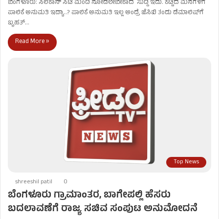
ಬೆಂಗಳೂರು: ಸಿಲಿಕಾನ್​ ಸಿಟಿ ಮಂದಿ ನೋಡಲೇಬೇಕಾದ ಸುದ್ದಿ ಇದು. ಕಟ್ಟಿದ ಮನೆಗಳಿಗೆ
ಪಾಲಿಕೆ ಅನುಮತಿ ಇದ್ಯಾ..? ಪಾಲಿಕೆ ಅನುಮತಿ ಇಲ್ಲ ಅಂದ್ರೆ ಜೆಸಿಬಿ ತಂದು ಡೆಮಾಲಿಷ್​ಗೆ
ಬೃಹತ್​…
Read More »
Top News
shreeshil patil
0
ಬೆಂಗಳೂರು ಗ್ರಾಮಾಂತರ, ಬಾಗೇಪಲ್ಲಿ ಹೆಸರು
ಬದಲಾವಣೆಗೆ ರಾಜ್ಯ ಸಚಿವ ಸಂಪುಟ ಅನುಮೋದನೆ