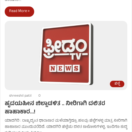
ವೆಂಕಟೇಶ…
Read More »
ಜಿಲ್ಲೆ
shreeshil patil
0
ಹೃದಯಹೀನ ಜಿಲ್ಲಾಡಳಿತ .. ನೀರಿಗಾಗಿ ದಲಿತರ
ಹಾಹಾಕಾರ…!
ಯಾದಗಿರಿ : ರಾಜ್ಯದ್ಯಂತ ಧಾರಾಕಾರ ಮಳೆಯಾಗ್ತಿದ್ರೂ ಹಲವು ಜಿಲ್ಲೆಗಳಲ್ಲಿ ಮಾತ್ರ ನೀರಿಗಾಗಿ
ಹಾಹಾಕಾರ ಮುಂದುವರೆದಿದೆ. ಯಾದಗಿರಿ ಜಿಲ್ಲೆಯ ದಲಿತ ಕಾಲೋನಿಗಳಲ್ಲಿ, ಇಂದಿಗೂ ಶುದ್ಧ