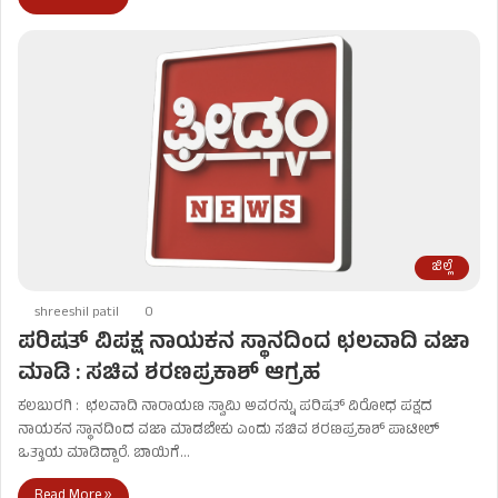
ಜಿಲ್ಲೆ
shreeshil patil
0
ಪರಿಷತ್ ವಿಪಕ್ಷ ನಾಯಕನ ಸ್ಥಾನದಿಂದ ಛಲವಾದಿ ವಜಾ
ಮಾಡಿ : ಸಚಿವ ಶರಣಪ್ರಕಾಶ್​ ಆಗ್ರಹ
ಕಲಬುರಗಿ : ಛಲವಾದಿ ನಾರಾಯಣ ಸ್ವಾಮಿ ಅವರನ್ನು ಪರಿಷತ್ ವಿರೋಧ ಪಕ್ಷದ
ನಾಯಕನ ಸ್ಥಾನದಿಂದ ವಜಾ ಮಾಡಬೇಕು ಎಂದು ಸಚಿವ ಶರಣಪ್ರಕಾಶ್ ಪಾಟೀಲ್
ಒತ್ತಾಯ ಮಾಡಿದ್ದಾರೆ. ಬಾಯಿಗೆ…
Read More »