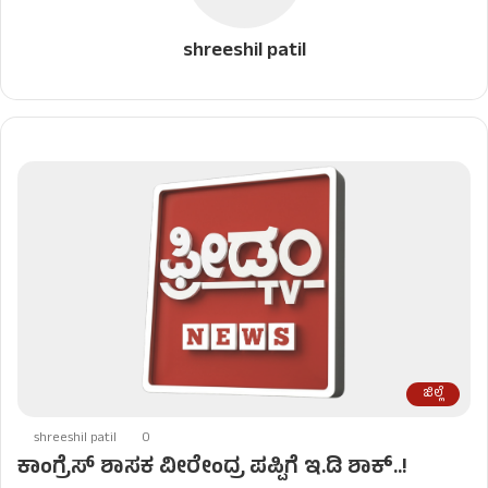
shreeshil patil
ಜಿಲ್ಲೆ
shreeshil patil
0
ಕಾಂಗ್ರೆಸ್​ ಶಾಸಕ ವೀರೇಂದ್ರ ಪಪ್ಪಿಗೆ ಇ.ಡಿ ಶಾಕ್​..!