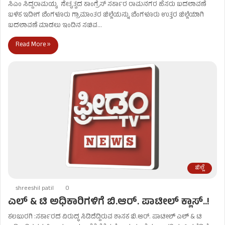
ಸಿಎಂ ಸಿದ್ದರಾಮಯ್ಯ ನೇತೃತ್ವದ ಕಾಂಗ್ರೆಸ್​​ ಸರ್ಕಾರ ರಾಮನಗರ ಹೆಸರು ಬದಲಾವಣೆ
ಬಳಿಕ ಇದೀಗ ಬೆಂಗಳೂರು ಗ್ರಾಮಾಂತರ ಜಿಲ್ಲೆಯನ್ನು ಬೆಂಗಳೂರು ಉತ್ತರ ಜಿಲ್ಲೆಯಾಗಿ
ಬದಲಾವಣೆ ಮಾಡಲು ಇಂದಿನ ಸಚಿವ…
Read More »
ಜಿಲ್ಲೆ
shreeshil patil
0
ಎಲ್ & ಟಿ ಅಧಿಕಾರಿಗಳಿಗೆ ಬಿ.ಆರ್. ಪಾಟೀಲ್ ಕ್ಲಾಸ್..!
ಕಲಬುರಗಿ :ಸರ್ಕಾರದ ವಿರುದ್ಧ ಸಿಡಿದೆದ್ದಿರುವ ಶಾಸಕ ಬಿ.ಆರ್. ಪಾಟೀಲ್ ಎಲ್ & ಟಿ