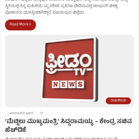
ಸ್ಥಿತಿಯಲ್ಲಿ ಸಿಕ್ಕ ಮಹಿಳೆಯ ಮೃತದೇಹ ಪ್ರಕರಣ ಭೇದಿಸುವಲ್ಲಿ ಕಲಬುರಗಿ ಜಿಲ್ಲಾ
ಪೋಲಿಸರು ಯಶಸ್ವಿಯಾಗಿದ್ದಾರೆ. ವಿಜಯಪುರ ಜಿಲ್ಲೆಯ…
Read More »
ರಾಜಕೀಯ
shreeshil patil
0
‘ಮೆಟ್ಟಿಲು ಮುಖ್ಯಮಂತ್ರಿ’ ಸಿದ್ದರಾಮಯ್ಯ – ಕೇಂದ್ರ ಸಚಿವ
ಹೆಚ್​​ಡಿಕೆ