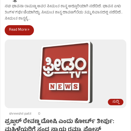
ನಟಿ ಭಾವನಾ ರಾಮಣ್ಣ ಅವರ ಸೀಮಂತ ಶಾಸ್ತ್ರ ಅದ್ಧೂರಿಯಾಗಿ ನಡೆದಿದೆ. ಭಾವನ ಏಳು
ತಿಂಗಳ ಗರ್ಭಿಣಿಯಾಗಿದ್ದು, ಸೀಮಂತ ಶಾಸ್ತ್ರ ದಾವಣಗೆರೆಯ ತಮ್ಮ ನಿವಾಸದಲ್ಲಿ ನಡೆದಿದೆ..
ಸೀಮಂತ ಶಾಸ್ತ್ರಕ್ಕೆ…
Read More »
ಸುದ್ದಿ
shreeshil patil
0
ಪ್ರಜ್ವಲ್‌ ರೇವಣ್ಣ ದೋಷಿ ಎಂದು ಕೋರ್ಟ್‌ ತೀರ್ಪು:
ಮಹಿಳೆಯರಿಗೆ ಸಂದ ನ್ಯಾಯ ರಮ್ಯಾ ಪೋಸ್ಟ್