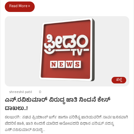
Read More »
ಜಿಲ್ಲೆ
shreeshil patil
0
ಎನ್.ರವಿಕುಮಾರ್ ವಿರುದ್ಧ ಜಾತಿ ನಿಂದನೆ ಕೇಸ್​
ದಾಖಲು..!
ಕಲಬುರಗಿ : ಸಚಿವ ಪ್ರಿಯಾಂಕ್ ಖರ್ಗೆ ಹಾಗೂ ಪರಿಶಿಷ್ಟ ಜಾತಿಯವರಿಗೆ ಸಾರ್ವಜನಿಕವಾಗಿ
ಬೆದರಿಕೆ ಹಾಕಿ, ಜಾತಿ ನಿಂದನೆ ಮಾಡಿದ ಆರೋಪದಡಿ ವಿಧಾನ ಪರಿಷತ್ ಸದಸ್ಯ
ಎನ್.ರವಿಕುಮಾರ್ ವಿರುದ್ಧ…