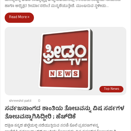
ಮಂಡ್ಯದಲ್ಲಿ ಬಿಜೆಪಿ ರಾಜ್ಯಾಧ್ಯಕ್ಷ ಬಿ.ವೈ.ವಿಜಯೇಂದ್ರ ತಿಳಿಸಿದರು.ರಾಷ್ಟ್ರೀಯ ನಾಯಕರು
ಹಾಗೂ ಅಧ್ಯಕ್ಷರ ತೀರ್ಮಾನದಂತೆ ಮನ್ನಡೆಯುತ್ತೇವೆ. ಮುಂಬರುವ ಸ್ಥಳೀಯ…
Read More »
Top News
shreeshil patil
0
ಸರ್ವಜನಾಂಗದ ಶಾಂತಿಯ ತೋಟವನ್ನು ವಿಷ ಸರ್ಪಗಳ
ತೋಟವನ್ನಾಗಿಸಿದ್ದೀರಿ ; ಹೆಚ್​ಡಿಕೆ
ದಕ್ಷಿಣ ಕನ್ನಡ ಜಿಲ್ಲೆಯಲ್ಲಿ ನಡೆಯುತ್ತಿರುವ ಸರಣಿ ಕೊಲೆ ಪ್ರಕರಣಗಳನ್ನ