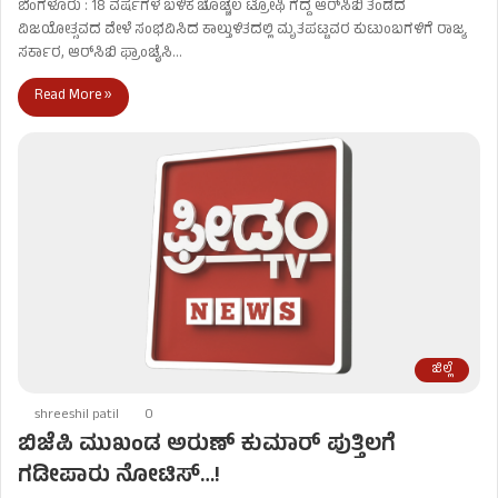
ಬೆಂಗಳೂರು : 18 ವರ್ಷಗಳ ಬಳಿಕ ಚೊಚ್ಚಲ ಟ್ರೋಫಿ ಗೆದ್ದ ಆರ್‌ಸಿಬಿ ತಂಡದ
ವಿಜಯೋತ್ಸವದ ವೇಳೆ ಸಂಭವಿಸಿದ ಕಾಲ್ತುಳಿತದಲ್ಲಿ ಮೃತಪಟ್ಟವರ ಕುಟುಂಬಗಳಿಗೆ ರಾಜ್ಯ
ಸರ್ಕಾರ, ಆರ್​ಸಿಬಿ ಫ್ರಾಂಚೈಸಿ…
Read More »
ಜಿಲ್ಲೆ
shreeshil patil
0
ಬಿಜೆಪಿ ಮುಖಂಡ ಅರುಣ್​ ಕುಮಾರ್​ ಪುತ್ತಿಲಗೆ
ಗಡೀಪಾರು ನೋಟಿಸ್…!​​​​