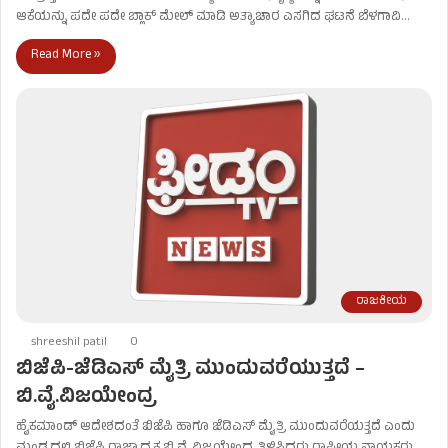
ಆಕೆಯನ್ನು ಪದೇ ಪದೇ ಬ್ಲಾಕ್ ಮೇಲ್ ಮಾಡಿ ಅತ್ಯಾಚಾರ ಎಸಗಿದ ಘಟನೆ ಬೆಳಗಾವಿ…
Read More »
ರಾಜಕೀಯ
shreeshil patil
0
ಬಿಜೆಪಿ-ಜೆಡಿಎಸ್​ ಮೈತ್ರಿ ಮುಂದುವರೆಯುತ್ತದೆ –
ಬಿ.ವೈ.ವಿಜಯೇಂದ್ರ
ಹೈಕಮಾಂಡ್​ ಆದೇಶದಂತೆ ಬಿಜೆಪಿ ಹಾಗೂ ಜೆಡಿಎಸ್​ ಮೈತ್ರಿ ಮುಂದುವರೆಯತ್ತದೆ ಎಂದು