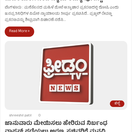
ಬೆಂಗಳೂರು : ಮನೆಕೆಲಸದ ಮಹಿಳೆ ಮೇಲೆ ಅತ್ಯಾಚಾರ ಪ್ರಕರಣದಲ್ಲಿ ದೋಷಿ ಎಂದು
ಜನಪ್ರತಿನಿಧಿಗಳ ವಿಷೇಶ ನ್ಯಾಯಾಲಯ ತೀರ್ಪು ಪ್ರಕಟಿಸಿದೆ.. ಪ್ರಜ್ವಲ್ ರೇವಣ್ಣ
ಪ್ರಕರಣವನ್ನು ಶೀಘ್ರವಾಗಿ ವಿಚಾರಣೆ ನಡೆಸಿ…
Read More »
ಜಿಲ್ಲೆ
shreeshil patil
0
ಜಾನುವಾರು ಮೇಯಿಸಲು ಹೇರಿರುವ ನಿರ್ಬಂಧ