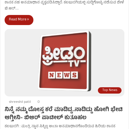
ಶಾಸಕ ಸಹ ಅಸಮಾಧಾನ ವ್ಯಕ್ತಪಡಿಸಿದ್ದಾರೆ. ಕಲಬುರಗಿಯಲ್ಲಿ ಸುದ್ದಿಗೋಷ್ಠಿ ನಡೆಸುವ ವೇಳೆ
ಬಿ.ಆರ್.…
Read More »
Top News
shreeshil patil
0
ನಿನ್ನೆ ನಮ್ಮ ದೋಸ್ತ ಕರೆ ಮಾಡಿದ್ದ..ನಾಡಿದ್ದು ಹೋಗಿ ಭೇಟಿ
ಆಗ್ತೀನಿ- ಬಿಆರ್ ಪಾಟೀಲ್ ಕುತೂಹಲ
ಕಲಬುರಗಿ : ಮಂತ್ರಿ ಸ್ಥಾನ ಸಿಕ್ಕಿಲ್ಲ ಅಂತಾ ಅಸಮಾಧಾನಗೊಂಡಿರುವ ಹಿರಿಯ ಶಾಸಕ