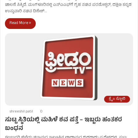
ಚಾಲನೆ ಸಿಕ್ಕಿದೆ. ಮಂಗಳೂರಿನಲ್ಲಿ ಎಸ್​ಎಎಫ್​​ಗೆ ಗೃಹ ಸಚಿವ ಪರಮೇಶ್ವರ್​, ದಕ್ಷಿಣ ಕನ್ನಡ
ಉಸ್ತುವಾರಿ ಸಚಿವ ದಿನೇಶ್​…
Read More »
ಕ್ರೈಂ ಸ್ಟೋರಿ
shreeshil patil
0
ಸುಟ್ಟ ಸ್ಥಿತಿಯಲ್ಲಿ ಮಹಿಳೆ ಶವ ಪತ್ತೆ – ಇಬ್ಬರು ಹಂತಕರ
ಬಂಧನ
ಕಲಬುರಗಿ ಜಿಲ್ಲೆಯ ಚಿತ್ತಾಪುರ ತಾಲೂಕಿನ ಲಾಡ್ಲಾಪುರ ಗುಡ್ಡಗಾಡು ಪ್ರದೇಶದಲ್ಲಿ, ಸುಟ್ಟ