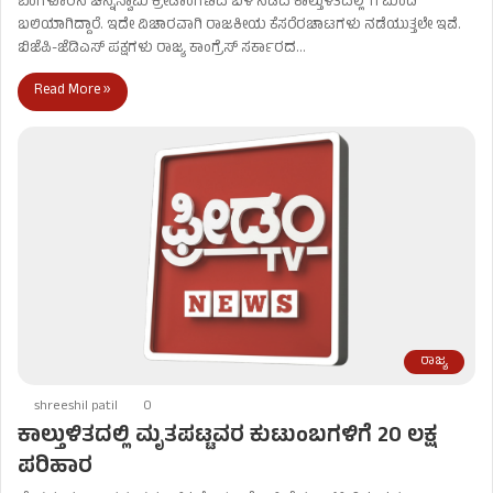
ಬೆಂಗಳೂರಿನ ಚಿನ್ನಸ್ವಾಮಿ ಕ್ರೀಡಾಂಗಣದ ಬಳಿ ನಡೆದ ಕಾಲ್ತುಳಿತದಲ್ಲಿ 11 ಮಂದಿ
ಬಲಿಯಾಗಿದ್ದಾರೆ. ಇದೇ ವಿಚಾರವಾಗಿ ರಾಜಕೀಯ ಕೆಸರೆರಚಾಟಗಳು ನಡೆಯುತ್ತಲೇ ಇವೆ.
ಬಿಜೆಪಿ-ಜೆಡಿಎಸ್​​ ಪಕ್ಷಗಳು ರಾಜ್ಯ ಕಾಂಗ್ರೆಸ್ ಸರ್ಕಾರದ…
Read More »
ರಾಜ್ಯ
shreeshil patil
0
ಕಾಲ್ತುಳಿತದಲ್ಲಿ ಮೃತಪಟ್ಟವರ ಕುಟುಂಬಗಳಿಗೆ 20 ಲಕ್ಷ
ಪರಿಹಾರ