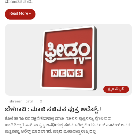
ಮುಖಂಡನ ಮನೆ…
Read More »
ಕ್ರೈಂ ಸ್ಟೋರಿ
shreeshil patil
0
ಬೆಳಗಾವಿ : ಮಾಜಿ ಸಚಿವನ ಪುತ್ರ ಅರೆಸ್ಟ್​..!
ಕೊಲೆ ಹಾಗೂ ವರದಕ್ಷಿಣೆ ಕೇಸ್​ನಲ್ಲಿ ಮಾಜಿ ಸಚಿವನ ಪುತ್ರನನ್ನು ಪೊಲೀಸರು
ಬಂಧಿಸಿದ್ದಾರೆ.ಎಸ್​.ಎಂ.ಕೃಷ್ಣ ಅವಧಿಯಲ್ಲಿ ಸಚಿವರಾಗಿದ್ದ ವೀರಕುಮಾರ್ ಪಾಟೀಲ್ ಅವರ
ಪುತ್ರನನ್ನು ಅರೆಸ್ಟ್​ ಮಾಡಲಾಗಿದೆ. ಪಕ್ಕದ ಮಹಾರಾಷ್ಟ್ರ ರಾಜ್ಯದಲ್ಲಿ…