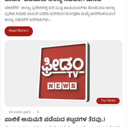
ವಾಪಸ್‌ ಪಡೆಯಲು ಅರಣ್ಯ ಸಚಿವರಿಗೆ ಮನವಿ
ಯಾದಗಿರಿ : ಅರಣ್ಯ ಪ್ರದೇಶದಲ್ಲಿ ಕುರಿ ಮತ್ತು ಜಾನುವಾರುಗಳು ಮೇಯಿಸಲು ಅರಣ್ಯ
ಪ್ರವೇಶ ನಿಷೇಧ ವಾಪಸ್‌ ಪಡೆದು ಕುರಿಗಾರರ ಹಿತರಕ್ಷಣಾ ಕಾಯ್ದೆ ಜಾರಿಗೊಳಿಸುವಂತೆ
ಅರಣ್ಯ ಸಚಿವರಿಗೆ ಕುರಿಗಾಹಿಗಳು…
Read More »
Top News
shreeshil patil
0
ಪಾಲಿಕೆ ಅನುಮತಿ ಪಡೆಯದ ಕಟ್ಟಡಗಳ ತೆರವು..!