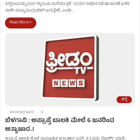
ಸಿದ್ದರಾಮಯ್ಯನವರ ಗ್ಯಾರಂಟಿ ಮುಗಿಯುತ್ತದೆ. 2028ರ ವಿಧಾನಸಭೆ ಚುನಾವಣೆ ಬಳಿಕ
ನಾನೇ ಮುಖ್ಯಮಂತ್ರಿಯಾಗಿ ಬರುತ್ತೇನೆ, ಎಂದು…
Read More »
ಜಿಲ್ಲೆ
shreeshil patil
0
ಬೆಳಗಾವಿ : ಅಪ್ರಾಪ್ತೆ ಬಾಲಕಿ ಮೇಲೆ 6 ಜನರಿಂದ
ಅತ್ಯಾಚಾರ..!
ಅಪ್ರಾಪ್ತೆ ಬಾಲಕಿ ಮೇಲೆ ಸಾಮೂಹಿಕ ಅತ್ಯಾಚಾರ ಎಸಗಿ, ಕೃತ್ಯವನ್ನು ರೆಕಾರ್ಡ್ ಮಾಡಿ ,