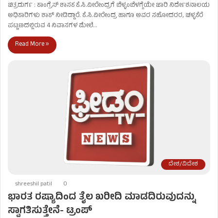
ಚಿತ್ರದುರ್ಗ : ಕಾಂಗ್ರೆಸ್​ ಶಾಸಕ ಕೆ.ಸಿ.ವೀರೇಂದ್ರಗೆ ಬೆಳ್ಳಂಬೆಳಗ್ಗೆಯೇ ಜಾರಿ ನಿರ್ದೇಶನಾಲಯ
ಅಧಿಕಾರಿಗಳು ಶಾಕ್ ನೀಡಿದ್ದಾರೆ. ಕೆ.ಸಿ.ವೀರೇಂದ್ರ ಹಾಗೂ ಅವರ ಸಹೋದರರ, ಚಳ್ಳಕೆರೆ
ಪಟ್ಟಣದಲ್ಲಿರುವ 4 ನಿವಾಸಗಳ ಮೇಲೆ…
Read More »
ದೇಶ/ವಿದೇಶ
shreeshil patil
0
ಭಾರತ ರಷ್ಯಾದಿಂದ ತೈಲ ಖರೀದಿ ಮಾಡದಿರುವುದನ್ನು
ಸ್ವಾಗತಿಸುತ್ತೇನೆ- ಟ್ರಂಪ್‌