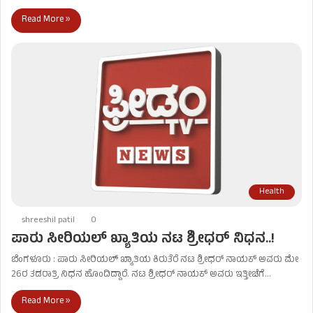
Read More »
Health
shreeshil patil
0
ಪಾರು ಸೀರಿಯಲ್‌ ಖ್ಯಾತಿಯ ನಟ ಶ್ರೀಧರ್‌ ನಿಧನ..!
ಬೆಂಗಳೂರು : ಪಾರು ಸೀರಿಯಲ್‌ ಖ್ಯಾತಿಯ ಕಿರುತೆರೆ ನಟ ಶ್ರೀಧರ್‌ ನಾಯಕ್‌ ಅವರು ಮೇ
26ರ ತಡರಾತ್ರಿ ನಿಧನ ಹೊಂದಿದ್ದಾರೆ. ನಟ ಶ್ರೀಧರ್‌ ನಾಯಕ್‌ ಅವರು ಇತ್ತೀಚೆಗೆ…
Read More »