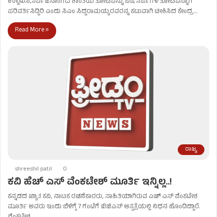
ಉಲ್ಲೆಖಿಸಿ,ಸರ್ವಜನಾಂಗದ ಶಾಂತಿಯ ತೋಟವನ್ನು ವಿಷ ಸರ್ಪಗಳ ತೋಟವನ್ನಾಗಿ
ಪರಿವರ್ತಿಸಿದ್ದಿರಿ ಎಂದು ಸಿಎಂ ಸಿದ್ದರಾಮಯ್ಯರವರನ್ನ ಕಟುವಾಗಿ ಟೀಕಿಸಿದ ಕೇಂದ್ರ…
Read More »
ರಾಜ್ಯ
shreeshil patil
0
ಕವಿ ಹೆಚ್ ಎಸ್ ವೆಂಕಟೇಶ್ ಮೂರ್ತಿ ಇನ್ನಿಲ್ಲ..!
ಕನ್ನಡದ ಖ್ಯಾತ ಕವಿ, ನಾಟಕ ರಚನೆಕಾರರು, ಸಾಹಿತಿಯಾಗಿರುವ ಎಚ್‌ ಎಸ್ ವೆಂಕಟೇಶ
ಮೂರ್ತಿ ಅವರು ಇಂದು ಬೆಳಿಗ್ಗೆ 7 ಗಂಟೆಗೆ ಬಿಜಿಎಸ್​ ಆಸ್ಪತ್ರೆಯಲ್ಲಿ ನಿಧನ ಹೊಂದಿದ್ದಾರೆ.