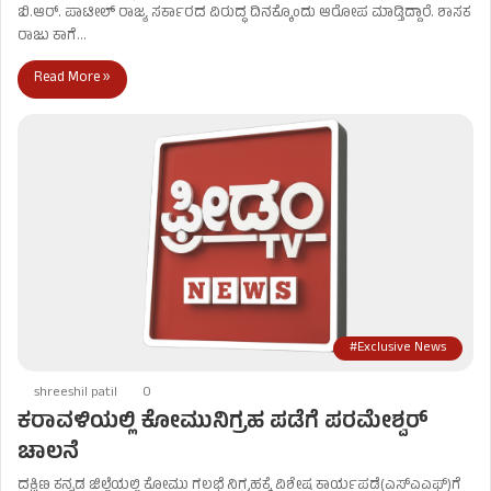
ಬಿ.ಆರ್. ಪಾಟೀಲ್ ರಾಜ್ಯ ಸರ್ಕಾರದ ವಿರುದ್ಧ ದಿನಕ್ಕೊಂದು ಆರೋಪ ಮಾಡ್ತಿದ್ದಾರೆ. ಶಾಸಕ
ರಾಜು ಕಾಗೆ…
Read More »
#Exclusive News
shreeshil patil
0
ಕರಾವಳಿಯಲ್ಲಿ ಕೋಮುನಿಗ್ರಹ ಪಡೆಗೆ ಪರಮೇಶ್ವರ್
ಚಾಲನೆ
ದಕ್ಷಿಣ ಕನ್ನಡ ಜಿಲ್ಲೆಯಲ್ಲಿ ಕೋಮು ಗಲಭೆ ನಿಗ್ರಹಕ್ಕೆ ವಿಶೇಷ ಕಾರ್ಯಪಡೆ(ಎಸ್​ಎಎಫ್​)ಗೆ