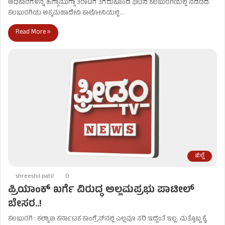
ಅಧಿಕಾರಿಗಳನ್ನ ಹಿಗ್ಗಾಮುಗ್ಗಾ ತರಾಟೆಗೆ ತೆಗೆದುಕೊಂಡ ಘಟನೆ ಕಲಬುರಗಿಯಲ್ಲಿ ನಡೆದಿದೆ.
ಕಲಬುರಗಿಯ ಅಕ್ಕಮಹಾದೇವಿ ಕಾಲೋನಿಯಲ್ಲಿ…
Read More »
ಜಿಲ್ಲೆ
shreeshil patil
0
ಪ್ರಿಯಾಂಕ್ ಖರ್ಗೆ ವಿರುದ್ಧ ಅಲ್ಲಮಪ್ರಭು ಪಾಟೀಲ್
ಬೇಸರ..!
ಕಲಬುರಗಿ : ಕಲ್ಯಾಣ ಕರ್ನಾಟಕ ಕಾಂಗ್ರೆಸ್​ನಲ್ಲಿ ಎಲ್ಲವೂ ಸರಿ ಇದ್ದಂತೆ ಇಲ್ಲ. ಮತ್ತೊಬ್ಬ ಕೈ