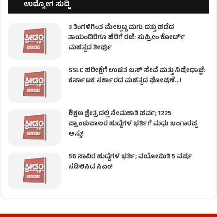
ಉದ್ಯೋಗ ಸುದ್ದಿ
3 ತಿಂಗಳಿಗಿಂತ ಮೇಲ್ಪಟ್ಟ ಮಗು ದತ್ತು ಪಡೆದ
ತಾಯಂದಿರಿಗೂ ಹೆರಿಗೆ ರಜೆ: ಸುಪ್ರೀಂ ಕೋರ್ಟ್
ಮಹತ್ವದ ತೀರ್ಪು
SSLC ಪರೀಕ್ಷೆಗೆ ಉಚಿತ ಬಸ್ ಸೇವೆ ಮತ್ತು ನಿಷೇಧಾಜ್ಞೆ:
ಕರ್ನಾಟಕ ಸರ್ಕಾರದ ಮಹತ್ವದ ಘೋಷಣೆ…!
ಶಿಕ್ಷಣ ಕ್ಷೇತ್ರದಲ್ಲಿ ನೇಮಕಾತಿ ಪರ್ವ; 1225
ಪ್ರಾಂಶುಪಾಲರ ಹುದ್ದೆಗಳ ಭರ್ತಿಗೆ ಮಧು ಬಂಗಾರಪ್ಪ
ಅಸ್ತು!
56 ಸಾವಿರ ಹುದ್ದೆಗಳ ಭರ್ತಿ; ವಯೋಮಿತಿ 5 ವರ್ಷ
ಸಡಿಲಿಸಿದ ಸಿಎಂ!