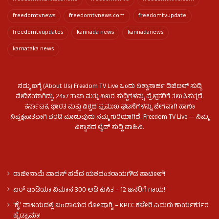
freedomtvnews
freedomtvnews.com
freedomtvupdate
freedomtvupdates
kannada news
kannadanews
karnataka news
ನಮ್ಮ ಬಗ್ಗೆ (About Us) Freedom TV Live ಒಂದು ವಿಶ್ವಾಸಾರ್ಹ ಡಿಜಿಟಲ್ ಸುದ್ದಿ
ವೇದಿಕೆಯಾಗಿದ್ದು, 24x7 ತಾಜಾ ಮತ್ತು ನಿಖರ ಸುದ್ದಿಗಳನ್ನು ಪ್ರೇಕ್ಷಕರಿಗೆ ತಲುಪಿಸುತ್ತದೆ.
ಕರ್ನಾಟಕ, ಭಾರತ ಮತ್ತು ವಿಶ್ವದ ಪ್ರಮುಖ ಘಟನೆಗಳನ್ನು ವೇಗವಾಗಿ ಹಾಗೂ
ನಿಷ್ಪಕ್ಷಪಾತವಾಗಿ ವರದಿ ಮಾಡುವುದು ನಮ್ಮ ಗುರಿಯಾಗಿದೆ. Freedom TV Live — ನಿಮ್ಮ
ವಿಶ್ವಾಸದ ಲೈವ್ ಸುದ್ದಿ ವಾಹಿನಿ.
ರಾಜೀನಾಮೆ ವಾಪಸ್ ಪಡೆದ ಯಶವಂತರಾಯಗೌಡ ಪಾಟೀಲ್‌!
ಏರ್ ಇಂಡಿಯಾ ವಿಮಾನ 300 ಅಡಿ ಕುಸಿತ – 12 ಜನರಿಗೆ ಗಾಯ!
ʻಕೈʼ​ ಪಾಳಯದಲ್ಲಿ ಬಂಡಾಯದ ರೋಷಾಗ್ನಿ – KPCC ಕಚೇರಿ ಎದುರು ಕಾರ್ಯಕರ್ತರ
ಹೈಡ್ರಾಮಾ!