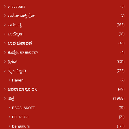
(3)
vijayapura
(7)
ಆಟೋ ಎಕ್ಸ್ ಪೋ
(165)
ಆರೋಗ್ಯ
(18)
ಉದ್ಯೋಗ
(45)
ಉಪ ಚುನಾವಣೆ
(4)
ಕಂಪ್ಲೇಂಟ್ ಕಾರ್ನರ್
(301)
ಕ್ರಿಕೆಟ್
(733)
ಕ್ರೈಂ ಸ್ಟೋರಿ
(2)
Haveri
(49)
ಜನಸಾಮಾನ್ಯರ ದನಿ
(1,968)
ಜಿಲ್ಲೆ
(15)
BAGALAKOTE
(21)
BELAGAVI
(173)
bengaluru