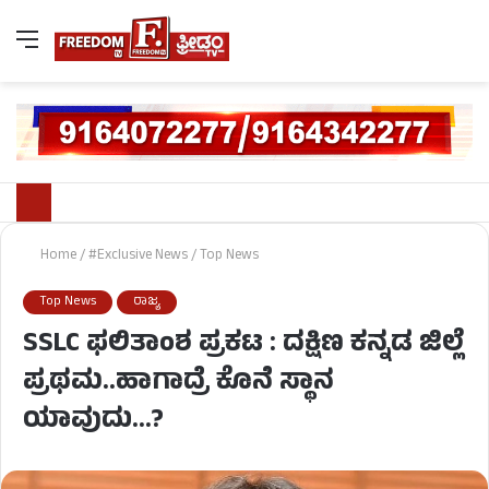
Home
/
#Exclusive News
/
Top News
Top News
ರಾಜ್ಯ
SSLC ಫಲಿತಾಂಶ ಪ್ರಕಟ : ದಕ್ಷಿಣ ಕನ್ನಡ ಜಿಲ್ಲೆ
ಪ್ರಥಮ..ಹಾಗಾದ್ರೆ ಕೊನೆ ಸ್ಥಾನ
ಯಾವುದು…?