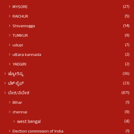
(27)
MYSORE
(5)
RAICHUR
(14)
Shivamogga
(9)
TUMKUR
(7)
udupi
(2)
uttara kannada
(2)
YADGIRI
(36)
ಜ್ಯೋತಿಷ್ಯ
(23)
ಟೆಕ್ ಲೈಫ್
(871)
ದೇಶ/ವಿದೇಶ
(1)
BIhar
(9)
chennai
(4)
west bengal
(1)
Election commission of India