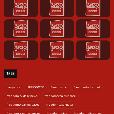
Tags
bangalore
FREEDOMTV
freedom tv
freedomtvchannel
freedom tv daily news
freedomtvdailyupdate
freedomtvdailyupdates
freedomtvkannada
freedomtvkannadanews
freedomtvlive
freedomtvlive.com