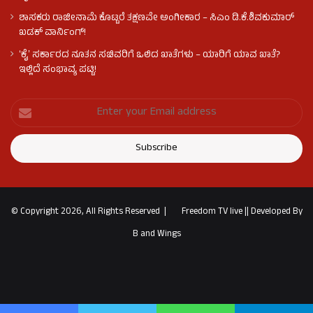
ಶಾಸಕರು ರಾಜೀನಾಮೆ ಕೊಟ್ಟರೆ ತಕ್ಷಣವೇ ಅಂಗೀಕಾರ – ಸಿಎಂ ಡಿ.ಕೆ.ಶಿವಕುಮಾರ್
ಖಡಕ್ ವಾರ್ನಿಂಗ್!
ʻಕೈʼ ಸರ್ಕಾರದ ನೂತನ ಸಚಿವರಿಗೆ ಒಲಿದ ಖಾತೆಗಳು – ಯಾರಿಗೆ ಯಾವ ಖಾತೆ?
ಇಲ್ಲಿದೆ ಸಂಭಾವ್ಯ ಪಟ್ಟಿ!
© Copyright 2026, All Rights Reserved |
Freedom TV live
||
Developed By
B and Wings