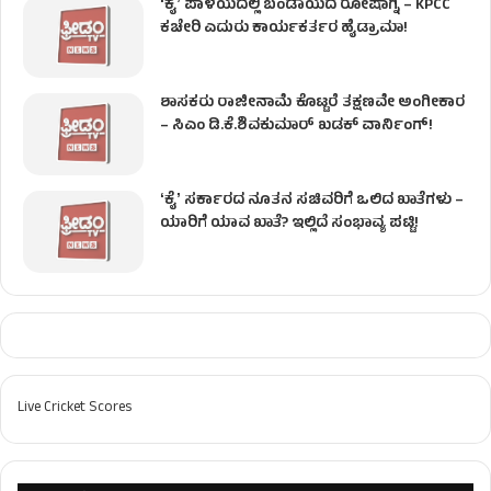
ʻಕೈʼ​ ಪಾಳಯದಲ್ಲಿ ಬಂಡಾಯದ ರೋಷಾಗ್ನಿ – KPCC
ಕಚೇರಿ ಎದುರು ಕಾರ್ಯಕರ್ತರ ಹೈಡ್ರಾಮಾ!
ಶಾಸಕರು ರಾಜೀನಾಮೆ ಕೊಟ್ಟರೆ ತಕ್ಷಣವೇ ಅಂಗೀಕಾರ
– ಸಿಎಂ ಡಿ.ಕೆ.ಶಿವಕುಮಾರ್ ಖಡಕ್ ವಾರ್ನಿಂಗ್!
ʻಕೈʼ ಸರ್ಕಾರದ ನೂತನ ಸಚಿವರಿಗೆ ಒಲಿದ ಖಾತೆಗಳು –
ಯಾರಿಗೆ ಯಾವ ಖಾತೆ? ಇಲ್ಲಿದೆ ಸಂಭಾವ್ಯ ಪಟ್ಟಿ!
Live Cricket Scores