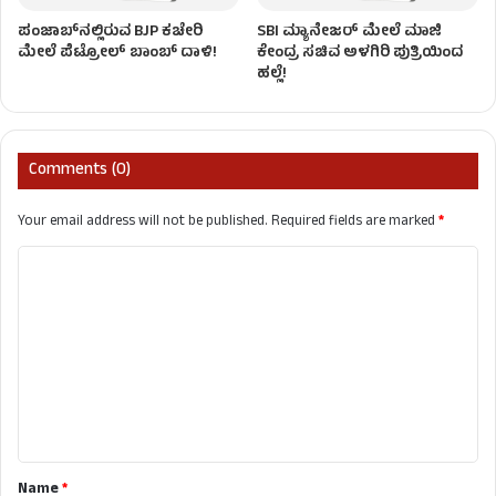
ಪಂಜಾಬ್‌ನಲ್ಲಿರುವ BJP ಕಚೇರಿ
SBI ಮ್ಯಾನೇಜರ್‌ ಮೇಲೆ ಮಾಜಿ
ಮೇಲೆ ಪೆಟ್ರೋಲ್ ಬಾಂಬ್ ದಾಳಿ!
ಕೇಂದ್ರ ಸಚಿವ ಅಳಗಿರಿ ಪುತ್ರಿಯಿಂದ
ಹಲ್ಲೆ!
Comments (0)
Your email address will not be published.
Required fields are marked
*
C
o
m
m
e
n
t
Name
*
*