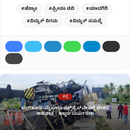
ಜೆಸ್ಕಾಂ
ಫ್ರೀಡಂ ಟಿವಿ
ಯಾದಗಿರಿ
ವಿದ್ಯುತ್​ ನಿಗಮ
ವಿದ್ಯುತ್​ ಸಮಸ್ಯೆ
ಜಿಲ್ಲೆ
ಬೆಂಗಳೂರು-ಮೈಸೂರು ಎಕ್ಸ್‌ಪ್ರೆಸ್‌ವೇನಲ್ಲಿ ಭೀಕರ
ಅಪಘಾತ – ಇಬ್ಬರು ದುರ್ಮರಣ!