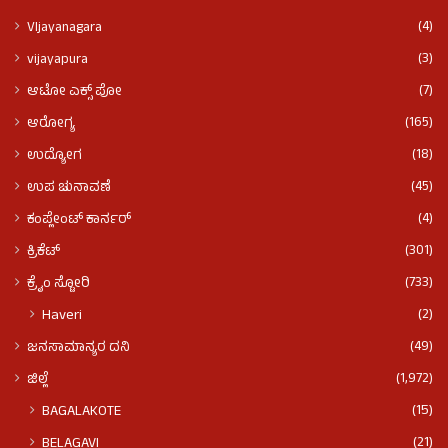
(4)
VIjayanagara
(3)
vijayapura
(7)
ಆಟೋ ಎಕ್ಸ್ ಪೋ
(165)
ಆರೋಗ್ಯ
(18)
ಉದ್ಯೋಗ
(45)
ಉಪ ಚುನಾವಣೆ
(4)
ಕಂಪ್ಲೇಂಟ್ ಕಾರ್ನರ್
(301)
ಕ್ರಿಕೆಟ್
(733)
ಕ್ರೈಂ ಸ್ಟೋರಿ
(2)
Haveri
(49)
ಜನಸಾಮಾನ್ಯರ ದನಿ
(1,972)
ಜಿಲ್ಲೆ
(15)
BAGALAKOTE
(21)
BELAGAVI