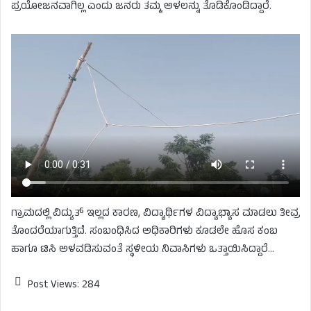
ಪ್ರಯೋಜನವಾಗಿಲ್ಲ ಎಂದು ಜನರು ತಮ್ಮ ಅಳಲನ್ನು ತೊಡಿಕೊಂಡಿದ್ದಾರೆ.
ಗ್ರಾಮದಲ್ಲಿ ವಿದ್ಯುತ್​ ಇಲ್ಲದ ಕಾರಣ, ವಿದ್ಯಾರ್ಥಿಗಳ ವಿದ್ಯಾಭ್ಯಾಸ ಮಾಡಲು ತೀವ್ರ
ತೊಂದರೆಯಾಗುತ್ತಿದೆ. ಸಂಬಂಧಿಸಿದ ಅಧಿಕಾರಿಗಳು ಕೂಡಲೇ ಹೊಸ ಕಂಬ
ಹಾಗೂ ಟಿಸಿ ಅಳವಡಿಸುವಂತೆ ಸ್ಥಳೀಯ ನಿವಾಸಿಗಳು ಒತ್ತಾಯಿಸಿದ್ದಾರೆ…
Post Views:
284