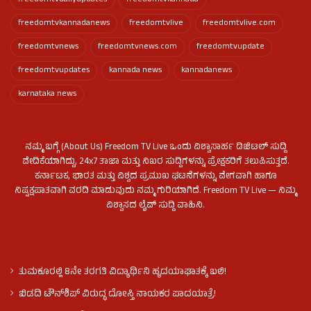
freedomtvdailyupdates
freedomtvkannada
freedomtvkannadanews
freedomtvlive
freedomtvlive.com
freedomtvnews
freedomtvnews.com
freedomtvupdate
freedomtvupdates
kannada news
kannadanews
karnataka news
ನಮ್ಮ ಬಗ್ಗೆ (About Us) Freedom TV Live ಒಂದು ವಿಶ್ವಾಸಾರ್ಹ ಡಿಜಿಟಲ್ ಸುದ್ದಿ
ವೇದಿಕೆಯಾಗಿದ್ದು, 24x7 ತಾಜಾ ಮತ್ತು ನಿಖರ ಸುದ್ದಿಗಳನ್ನು ಪ್ರೇಕ್ಷಕರಿಗೆ ತಲುಪಿಸುತ್ತದೆ.
ಕರ್ನಾಟಕ, ಭಾರತ ಮತ್ತು ವಿಶ್ವದ ಪ್ರಮುಖ ಘಟನೆಗಳನ್ನು ವೇಗವಾಗಿ ಹಾಗೂ
ನಿಷ್ಪಕ್ಷಪಾತವಾಗಿ ವರದಿ ಮಾಡುವುದು ನಮ್ಮ ಗುರಿಯಾಗಿದೆ. Freedom TV Live — ನಿಮ್ಮ
ವಿಶ್ವಾಸದ ಲೈವ್ ಸುದ್ದಿ ವಾಹಿನಿ.
ತುಮಕೂರಲ್ಲಿ 8ನೇ ತರಗತಿ ವಿದ್ಯಾರ್ಥಿನಿ ಹೃದಯಾಘಾತಕ್ಕೆ ಬಲಿ!
ಬಿಡದಿ ಟೌನ್‌ಶಿಪ್‌ ವಿರುದ್ಧ ದೋಸ್ತಿ ನಾಯಕರ ಪಾದಯಾತ್ರೆ!