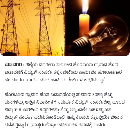
ಯಾದಗಿರಿ :
ಜಿಲ್ಲೆಯ ವಡಗೇರಾ ತಾಲೂಕಿನ ಹೊರಟೂರು ಗ್ರಾಮದ ಹೊಸ
ಬಡಾವಣೆಗೆ ವಿದ್ಯುತ್ ಸಂಪರ್ಕ ಕಲ್ಪಿಸಬೇಕೆಂದು ಸಾಮಾಜಿಕ ಹೋರಾಟಗಾರ
ಹಣಮಂತರಾಯಗೌಡ ಮಾಲಿ ಪಾಟೀಲ್​ ತೇಕರಾಳ ಆಗ್ರಹಿಸಿದ್ದಾರೆ.
ಹೊರಟೂರು ಗ್ರಾಮದ ಹೊಸ ಬಡಾವಣೆಯಲ್ಲಿ ಸುಮಾರು 30ಕ್ಕೂ ಹೆಚ್ಚು
ಮನೆಗಳಿದ್ದು, ಅಲ್ಲಿನ ನಿವಾಸಿಗಳಿಗೆ ಸಮರ್ಪಕ ವಿದ್ಯುತ್ ಸಂಪರ್ಕವಿಲ್ಲ. ದೂರದ
ವಿದ್ಯುತ್ ಕಂಬಗಳಿಂದ ಕಟ್ಟಿಗೆಗಳನ್ನು ನೆಟ್ಟು ಅಲ್ಲಿಂದಲೇ ಬಹಳಷ್ಟು ಜನ
ವಿದ್ಯುತ್ ಸಂಪರ್ಕ ಪಡೆದುಕೊಂಡಿದ್ದಾರೆ. ಇನ್ನು ಕೆಲವರು ಕತ್ತಲಲ್ಲಿಯೇ ಜೀವನ
ನಡೆಸುತ್ತಿದ್ದಾರೆ.ಗ್ರಾಮಸ್ಥರು ಜೆಸ್ಕಾಂ ಅಧಿಕಾರಿಗಳ ಗಮನಕ್ಕೆ ತಂದರು