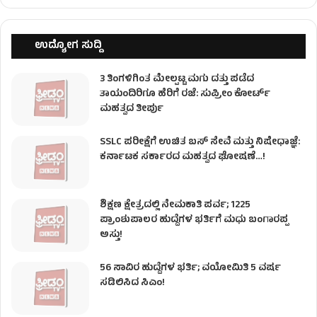
ಉದ್ಯೋಗ ಸುದ್ದಿ
3 ತಿಂಗಳಿಗಿಂತ ಮೇಲ್ಪಟ್ಟ ಮಗು ದತ್ತು ಪಡೆದ
ತಾಯಂದಿರಿಗೂ ಹೆರಿಗೆ ರಜೆ: ಸುಪ್ರೀಂ ಕೋರ್ಟ್
ಮಹತ್ವದ ತೀರ್ಪು
SSLC ಪರೀಕ್ಷೆಗೆ ಉಚಿತ ಬಸ್ ಸೇವೆ ಮತ್ತು ನಿಷೇಧಾಜ್ಞೆ:
ಕರ್ನಾಟಕ ಸರ್ಕಾರದ ಮಹತ್ವದ ಘೋಷಣೆ…!
ಶಿಕ್ಷಣ ಕ್ಷೇತ್ರದಲ್ಲಿ ನೇಮಕಾತಿ ಪರ್ವ; 1225
ಪ್ರಾಂಶುಪಾಲರ ಹುದ್ದೆಗಳ ಭರ್ತಿಗೆ ಮಧು ಬಂಗಾರಪ್ಪ
ಅಸ್ತು!
56 ಸಾವಿರ ಹುದ್ದೆಗಳ ಭರ್ತಿ; ವಯೋಮಿತಿ 5 ವರ್ಷ
ಸಡಿಲಿಸಿದ ಸಿಎಂ!