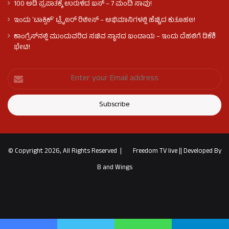
100 ಅಡಿ ಪ್ರಪಾತಕ್ಕೆ ಉರುಳಿದ ಬಸ್‌ – 7 ಮಂದಿ ಸಾವು!
ಇಂದು ʻಟಾಕ್ಸಿಕ್ʼ ಟ್ರೈಲರ್ ರಿಲೀಸ್‌ – ಅಭಿಮಾನಿಗಳಲ್ಲಿ ಹೆಚ್ಚಿದ ಕುತೂಹಲ!
ಕಾಂಗ್ರೆಸ್​ನಲ್ಲಿ ಮುಂದುವರಿದ ಸಚಿವ ಸ್ಥಾನದ ಬಂಡಾಯ – ಇಂದು ದೆಹಲಿಗೆ ಡಿಕೆಶಿ
ಭೇಟಿ!
© Copyright 2026, All Rights Reserved |
Freedom TV live
||
Developed By
B and Wings