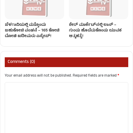
ಬೆಳಗಾವಿಯಲ್ಲಿ ಮತ್ತೊಂದು
ಶೇರ್ ಮಾರ್ಕೆಟ್​ನಲ್ಲಿ ಲಾಸ್ –
ಬಹುಕೋಟಿ ವಂಚನೆ – 165 ಕೋಟಿ
ಗುಂಡು ಹೊಡೆದುಕೊಂಡು ಯುವಕ
ದೋಚಿ ಖದೀಮರು ಎಸ್ಕೇಪ್!
ಆತ್ಮಹತ್ಯೆ!
Comments (0)
Your email address will not be published.
Required fields are marked
*
C
o
m
m
e
n