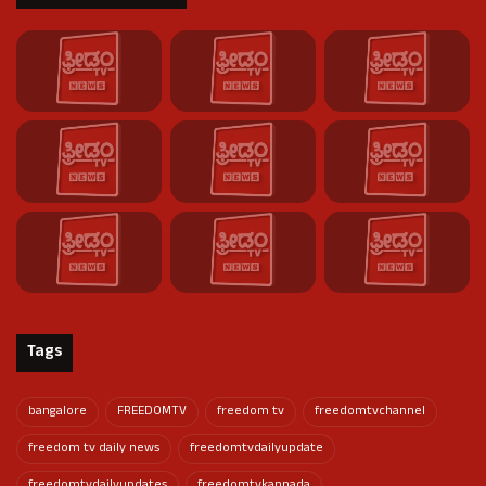
Tags
bangalore
FREEDOMTV
freedom tv
freedomtvchannel
freedom tv daily news
freedomtvdailyupdate