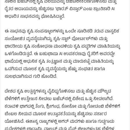
ಸಾಲಿನ ಬಜೆಟ್‌ನಲ್ಲಿ ಕೃಷಿ ವಲಯವನ್ನು ಡಿಜಿಟಲೀಕರಣಗೊಳಿಸಲು ಮತ್ತು
ರೈತರ ಆದಾಯವನ್ನು ಹೆಚ್ಚಿಸಲು ‘ಭಾರತ್ ವಿಸ್ತಾರ್’ಎಂಬ ಕ್ರಾಂತಿಕಾರಿ AI
ಆಧಾರಿತ ಸಾಧನವನ್ನು ಘೋಷಿಸಿದ್ದಾರೆ.
ಈ ಸಾಧನವು ಕೃಷಿ ಸಂಪನ್ಮೂಲಗಳನ್ನು ಒಂದೇ ಸೂರಿನಡಿ ತರುವ ವಾಸ್ತವಿಕ
ಸಂಯೋಜಿತ ವ್ಯವಸ್ಥೆಯಾಗಿದ್ದು, ಕೃಷಿ-ಸ್ಟಾಕ್ ಪೋರ್ಟಲ್‌ಗಳು ಮತ್ತು
ಭಾರತೀಯ ಕೃಷಿ ಸಂಶೋಧನಾ ಮಂಡಳಿಯ ಕೃಷಿ ಪದ್ಧತಿಗಳ ಮಾಹಿತಿಯನ್ನು
ಒಳಗೊಂಡಿರುತ್ತದೆ. ಈ ಬಹುಭಾಷಾ AI ಉಪಕರಣವು ರೈತರಿಗೆ ಅವರದ್ದೇ
ಭಾಷೆಯಲ್ಲಿ ಆಧುನಿಕ ಕೃಷಿ ತಂತ್ರಜ್ಞಾನ ಮತ್ತು ಮಾರುಕಟ್ಟೆ ಮಾಹಿತಿಯನ್ನು
ಒದಗಿಸುವ ಮೂಲಕ ಕೃಷಿ ವ್ಯವಸ್ಥೆಯನ್ನು ಹೆಚ್ಚು ಸಂಘಟಿತ ಹಾಗೂ
ಸುಲಭವಾಗಿಸುವ ಗುರಿ ಹೊಂದಿದೆ.
ದೇಶದ ಕೃಷಿ ಉತ್ಪನ್ನಗಳನ್ನು ವೈವಿಧ್ಯಗೊಳಿಸಲು ಮತ್ತು ಹೆಚ್ಚಿನ ಮೌಲ್ಯದ
ಬೆಳೆಗಳಿಗೆ ಉತ್ತೇಜನ ನೀಡಲು ಬಜೆಟ್‌ನಲ್ಲಿ ವಿಶೇಷ ಒತ್ತು ನೀಡಲಾಗಿದೆ.
ಕರಾವಳಿ ಭಾಗದಲ್ಲಿ ತೆಂಗು, ಶ್ರೀಗಂಧ, ಕೋಕೋ ಮತ್ತು ಗೋಡಂಬಿ ಬೆಳೆಗಳಿಗೆ
ಬೆಂಬಲ ನೀಡುವ ಮೂಲಕ ಉತ್ಪಾದಕತೆಯನ್ನು ಹೆಚ್ಚಿಸಲು ಸರ್ಕಾರ
ಯೋಜಿಸಿದೆ. ಈಶಾನ್ಯ ರಾಜ್ಯಗಳಲ್ಲಿ ಅಗರ್ ಮರಗಳು ಹಾಗೂ ಗುಡ್ಡಗಾಡು
ಪ್ರದೇಶಗಳಲ್ಲಿ ಬಾದಾಮಿ, ವಾಲ್ನಟ್ಸ್ ಮತ್ತು ಪೈನ್ ಬೀಜಗಳಂತಹ ಬೆಳೆಗಳ