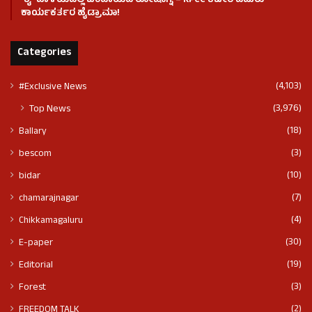
ʻಕೈʼ​ ಪಾಳಯದಲ್ಲಿ ಬಂಡಾಯದ ರೋಷಾಗ್ನಿ – KPCC ಕಚೇರಿ ಎದುರು
ಕಾರ್ಯಕರ್ತರ ಹೈಡ್ರಾಮಾ!
Categories
(4,103)
#Exclusive News
(3,976)
Top News
(18)
Ballary
(3)
bescom
(10)
bidar
(7)
chamarajnagar
(4)
Chikkamagaluru
(30)
E-paper
(19)
Editorial
(3)
Forest
(2)
FREEDOM TALK