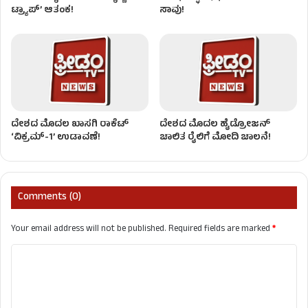
ಟ್ರ್ಯಾಪ್’ ಆತಂಕ!
ಸಾವು!
ದೇಶದ ಮೊದಲ ಖಾಸಗಿ ರಾಕೆಟ್
ದೇಶದ ಮೊದಲ ಹೈಡ್ರೋಜನ್‌
‘ವಿಕ್ರಮ್-1’ ಉಡಾವಣೆ!
ಚಾಲಿತ ರೈಲಿಗೆ ಮೋದಿ ಚಾಲನೆ!
Comments (0)
Your email address will not be published.
Required fields are marked
*
C
o
m