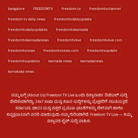
bangalore
FREEDOMTV
freedom tv
freedomtvchannel
freedom tv daily news
freedomtvdailyupdate
freedomtvdailyupdates
freedomtvkannada
freedomtvkannadanews
freedomtvlive
freedomtvlive.com
freedomtvnews
freedomtvnews.com
freedomtvupdate
freedomtvupdates
kannada news
kannadanews
karnataka news
ನಮ್ಮ ಬಗ್ಗೆ (About Us) Freedom TV Live ಒಂದು ವಿಶ್ವಾಸಾರ್ಹ ಡಿಜಿಟಲ್ ಸುದ್ದಿ
ವೇದಿಕೆಯಾಗಿದ್ದು, 24x7 ತಾಜಾ ಮತ್ತು ನಿಖರ ಸುದ್ದಿಗಳನ್ನು ಪ್ರೇಕ್ಷಕರಿಗೆ ತಲುಪಿಸುತ್ತದೆ.
ಕರ್ನಾಟಕ, ಭಾರತ ಮತ್ತು ವಿಶ್ವದ ಪ್ರಮುಖ ಘಟನೆಗಳನ್ನು ವೇಗವಾಗಿ ಹಾಗೂ
ನಿಷ್ಪಕ್ಷಪಾತವಾಗಿ ವರದಿ ಮಾಡುವುದು ನಮ್ಮ ಗುರಿಯಾಗಿದೆ. Freedom TV Live — ನಿಮ್ಮ
ವಿಶ್ವಾಸದ ಲೈವ್ ಸುದ್ದಿ ವಾಹಿನಿ.