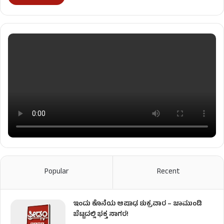
Popular
Recent
ಇಂದು ಕೊನೆಯ ಆಷಾಢ ಶುಕ್ರವಾರ – ಚಾಮುಂಡಿ
ಬೆಟ್ಟದಲ್ಲಿ ಭಕ್ತ ಸಾಗರ!