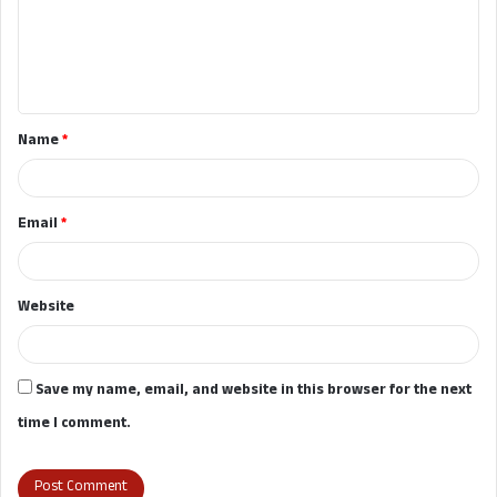
m
e
n
t
Name
*
*
Email
*
Website
Save my name, email, and website in this browser for the next
time I comment.