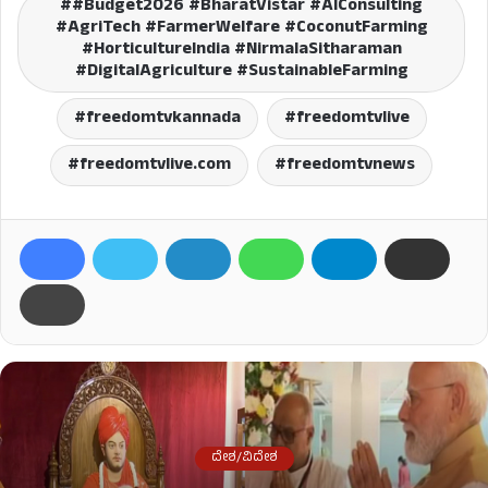
#Budget2026 #BharatVistar #AIConsulting
#AgriTech #FarmerWelfare #CoconutFarming
#HorticultureIndia #NirmalaSitharaman
#DigitalAgriculture #SustainableFarming
freedomtvkannada
freedomtvlive
freedomtvlive.com
freedomtvnews
ದೇಶ/ವಿದೇಶ