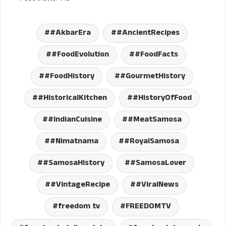
#AkbarEra
#AncientRecipes
#FoodEvolution
#FoodFacts
#FoodHistory
#GourmetHistory
#HistoricalKitchen
#HistoryOfFood
#IndianCuisine
#MeatSamosa
#Nimatnama
#RoyalSamosa
#SamosaHistory
#SamosaLover
#VintageRecipe
#ViralNews
freedom tv
FREEDOMTV