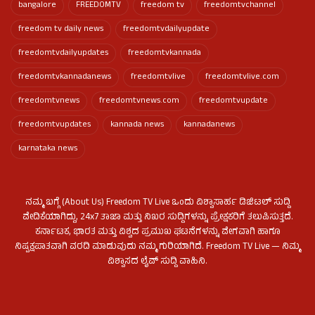
bangalore
FREEDOMTV
freedom tv
freedomtvchannel
freedom tv daily news
freedomtvdailyupdate
freedomtvdailyupdates
freedomtvkannada
freedomtvkannadanews
freedomtvlive
freedomtvlive.com
freedomtvnews
freedomtvnews.com
freedomtvupdate
freedomtvupdates
kannada news
kannadanews
karnataka news
ನಮ್ಮ ಬಗ್ಗೆ (About Us) Freedom TV Live ಒಂದು ವಿಶ್ವಾಸಾರ್ಹ ಡಿಜಿಟಲ್ ಸುದ್ದಿ
ವೇದಿಕೆಯಾಗಿದ್ದು, 24x7 ತಾಜಾ ಮತ್ತು ನಿಖರ ಸುದ್ದಿಗಳನ್ನು ಪ್ರೇಕ್ಷಕರಿಗೆ ತಲುಪಿಸುತ್ತದೆ.
ಕರ್ನಾಟಕ, ಭಾರತ ಮತ್ತು ವಿಶ್ವದ ಪ್ರಮುಖ ಘಟನೆಗಳನ್ನು ವೇಗವಾಗಿ ಹಾಗೂ
ನಿಷ್ಪಕ್ಷಪಾತವಾಗಿ ವರದಿ ಮಾಡುವುದು ನಮ್ಮ ಗುರಿಯಾಗಿದೆ. Freedom TV Live — ನಿಮ್ಮ
ವಿಶ್ವಾಸದ ಲೈವ್ ಸುದ್ದಿ ವಾಹಿನಿ.