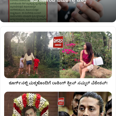
ಇದು ಸರ್ಕಾರದ ‘ಎಮರ್ಜೆನ್ಸಿ’ ಟೆಸ್ಟ್!
ಕೂರ್ಗ್‌ನಲ್ಲಿ ಮಕ್ಕಳೊಂದಿಗೆ ರಾಕಿಂಗ್ ಕ್ವೀನ್ ಸಮ್ಮರ್ ವೆಕೇಶನ್!