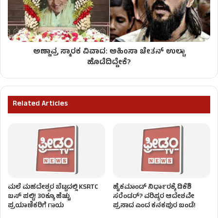
ಅಣ್ಣಾವ್ರ ಸ್ಮಾರಕ ವಿವಾದ: ಅಹಿಂಸಾ ಚೇತನ್ ಉಲ್ಟಾ
ಹೊಡೆದಿದ್ದೇಕೆ?
Related Articles
ಮಲೆ ಮಹದೇಶ್ವರ ಬೆಟ್ಟದಲ್ಲಿ KSRTC
ಹೈಕಮಾಂಡ್ ನಿರ್ಧಾರಕ್ಕೆ ಡಿಕೆಶಿ
ಬಸ್​​ ಪಲ್ಟಿ! 30ಕ್ಕೂ ಹೆಚ್ಚು
ಸರೆಂಡರ್? ವರಿಷ್ಠರ ಆದೇಶವೇ
ಪ್ರಯಾಣಿಕರಿಗೆ ಗಾಯ
ಪ್ರಸಾದ ಎಂದ ಕನಕಪುರ ಬಂಡೆ!