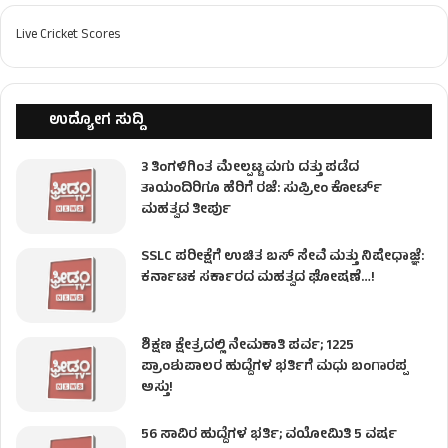
Live Cricket Scores
ಉದ್ಯೋಗ ಸುದ್ದಿ
3 ತಿಂಗಳಿಗಿಂತ ಮೇಲ್ಪಟ್ಟ ಮಗು ದತ್ತು ಪಡೆದ
ತಾಯಂದಿರಿಗೂ ಹೆರಿಗೆ ರಜೆ: ಸುಪ್ರೀಂ ಕೋರ್ಟ್
ಮಹತ್ವದ ತೀರ್ಪು
SSLC ಪರೀಕ್ಷೆಗೆ ಉಚಿತ ಬಸ್ ಸೇವೆ ಮತ್ತು ನಿಷೇಧಾಜ್ಞೆ:
ಕರ್ನಾಟಕ ಸರ್ಕಾರದ ಮಹತ್ವದ ಘೋಷಣೆ…!
ಶಿಕ್ಷಣ ಕ್ಷೇತ್ರದಲ್ಲಿ ನೇಮಕಾತಿ ಪರ್ವ; 1225
ಪ್ರಾಂಶುಪಾಲರ ಹುದ್ದೆಗಳ ಭರ್ತಿಗೆ ಮಧು ಬಂಗಾರಪ್ಪ
ಅಸ್ತು!
56 ಸಾವಿರ ಹುದ್ದೆಗಳ ಭರ್ತಿ; ವಯೋಮಿತಿ 5 ವರ್ಷ