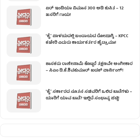
ಏರ್ ಇಂಡಿಯಾ ವಿಮಾನ 300 ಅಡಿ ಕುಸಿತ – 12
ಜನರಿಗೆ ಗಾಯ!
ʻಕೈʼ​ ಪಾಳಯದಲ್ಲಿ ಬಂಡಾಯದ ರೋಷಾಗ್ನಿ – KPCC
ಕಚೇರಿ ಎದುರು ಕಾರ್ಯಕರ್ತರ ಹೈಡ್ರಾಮಾ!
ಶಾಸಕರು ರಾಜೀನಾಮೆ ಕೊಟ್ಟರೆ ತಕ್ಷಣವೇ ಅಂಗೀಕಾರ
– ಸಿಎಂ ಡಿ.ಕೆ.ಶಿವಕುಮಾರ್ ಖಡಕ್ ವಾರ್ನಿಂಗ್!
ʻಕೈʼ ಸರ್ಕಾರದ ನೂತನ ಸಚಿವರಿಗೆ ಒಲಿದ ಖಾತೆಗಳು –
ಯಾರಿಗೆ ಯಾವ ಖಾತೆ? ಇಲ್ಲಿದೆ ಸಂಭಾವ್ಯ ಪಟ್ಟಿ!