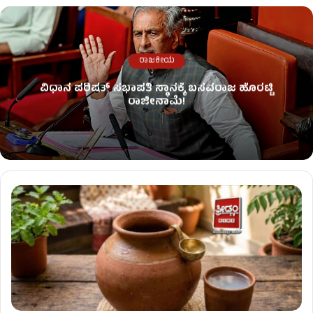
ರಾಜಕೀಯ
ವಿಧಾನ ಪರಿಷತ್ ಸಭಾಪತಿ ಸ್ಥಾನಕ್ಕೆ ಬಸವರಾಜ ಹೊರಟ್ಟಿ
ರಾಜೀನಾಮೆ!