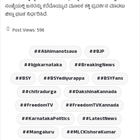
ಸಂಖ್ಯೆಯಲ್ಲಿ ಜನರನ್ನು ಕರೆದೊಯ್ಯುವ ಮೂಲಕ ಶಕ್ತಿ ಪ್ರದರ್ಶನ ಮಾಡಲು
ಜಿಲ್ಲಾ ಘಟಕ ನಿರ್ಧರಿಸಿದೆ.
Post Views:
596
#Abhimanotsava
#BJP
#bjpkarnataka
#BreakingNews
#BSY
#BSYediyurappa
#BSYFans
#chitradurga
#DakshinaKannada
#FreedomTV
#FreedomTVKannada
#KarnatakaPolitics
#LatestNews
#Mangaluru
#MLCKishoreKumar