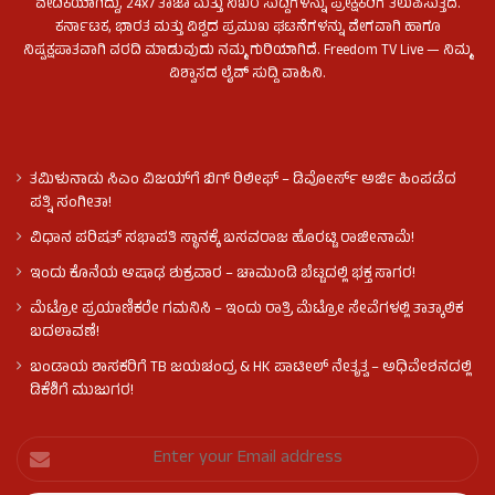
ವೇದಿಕೆಯಾಗಿದ್ದು, 24x7 ತಾಜಾ ಮತ್ತು ನಿಖರ ಸುದ್ದಿಗಳನ್ನು ಪ್ರೇಕ್ಷಕರಿಗೆ ತಲುಪಿಸುತ್ತದೆ.
ಕರ್ನಾಟಕ, ಭಾರತ ಮತ್ತು ವಿಶ್ವದ ಪ್ರಮುಖ ಘಟನೆಗಳನ್ನು ವೇಗವಾಗಿ ಹಾಗೂ
ನಿಷ್ಪಕ್ಷಪಾತವಾಗಿ ವರದಿ ಮಾಡುವುದು ನಮ್ಮ ಗುರಿಯಾಗಿದೆ. Freedom TV Live — ನಿಮ್ಮ
ವಿಶ್ವಾಸದ ಲೈವ್ ಸುದ್ದಿ ವಾಹಿನಿ.
ತಮಿಳುನಾಡು ಸಿಎಂ ವಿಜಯ್‌ಗೆ ಬಿಗ್ ರಿಲೀಫ್ – ಡಿವೋರ್ಸ್ ಅರ್ಜಿ ಹಿಂಪಡೆದ
ಪತ್ನಿ ಸಂಗೀತಾ!
ವಿಧಾನ ಪರಿಷತ್ ಸಭಾಪತಿ ಸ್ಥಾನಕ್ಕೆ ಬಸವರಾಜ ಹೊರಟ್ಟಿ ರಾಜೀನಾಮೆ!
ಇಂದು ಕೊನೆಯ ಆಷಾಢ ಶುಕ್ರವಾರ – ಚಾಮುಂಡಿ ಬೆಟ್ಟದಲ್ಲಿ ಭಕ್ತ ಸಾಗರ!
ಮೆಟ್ರೋ ಪ್ರಯಾಣಿಕರೇ ಗಮನಿಸಿ – ಇಂದು ರಾತ್ರಿ ಮೆಟ್ರೋ ಸೇವೆಗಳಲ್ಲಿ ತಾತ್ಕಾಲಿಕ
ಬದಲಾವಣೆ!
ಬಂಡಾಯ ಶಾಸಕರಿಗೆ TB ಜಯಚಂದ್ರ & HK ಪಾಟೀಲ್ ನೇತೃತ್ವ – ಅಧಿವೇಶನದಲ್ಲಿ
ಡಿಕೆಶಿಗೆ ಮುಜುಗರ!