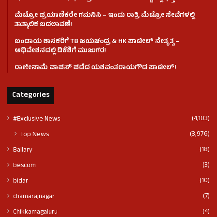
ಮೆಟ್ರೋ ಪ್ರಯಾಣಿಕರೇ ಗಮನಿಸಿ – ಇಂದು ರಾತ್ರಿ ಮೆಟ್ರೋ ಸೇವೆಗಳಲ್ಲಿ
ತಾತ್ಕಾಲಿಕ ಬದಲಾವಣೆ!
ಬಂಡಾಯ ಶಾಸಕರಿಗೆ TB ಜಯಚಂದ್ರ & HK ಪಾಟೀಲ್ ನೇತೃತ್ವ –
ಅಧಿವೇಶನದಲ್ಲಿ ಡಿಕೆಶಿಗೆ ಮುಜುಗರ!
ರಾಜೀನಾಮೆ ವಾಪಸ್ ಪಡೆದ ಯಶವಂತರಾಯಗೌಡ ಪಾಟೀಲ್‌!
Categories
(4,103)
#Exclusive News
(3,976)
Top News
(18)
Ballary
(3)
bescom
(10)
bidar
(7)
chamarajnagar
(4)
Chikkamagaluru