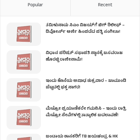
Popular
Recent
ತಮಿಳುನಾಡು ಸಿಎಂ ವಿಜಯ್‌ಗೆ ಬಿಗ್ ರಿಲೀಫ್ –
ಡಿವೋರ್ಸ್ ಅರ್ಜಿ ಹಿಂಪಡೆದ ಪತ್ನಿ ಸಂಗೀತಾ!
ವಿಧಾನ ಪರಿಷತ್ ಸಭಾಪತಿ ಸ್ಥಾನಕ್ಕೆ ಬಸವರಾಜ
ಹೊರಟ್ಟಿ ರಾಜೀನಾಮೆ!
ಇಂದು ಕೊನೆಯ ಆಷಾಢ ಶುಕ್ರವಾರ – ಚಾಮುಂಡಿ
ಬೆಟ್ಟದಲ್ಲಿ ಭಕ್ತ ಸಾಗರ!
ಮೆಟ್ರೋ ಪ್ರಯಾಣಿಕರೇ ಗಮನಿಸಿ – ಇಂದು ರಾತ್ರಿ
ಮೆಟ್ರೋ ಸೇವೆಗಳಲ್ಲಿ ತಾತ್ಕಾಲಿಕ ಬದಲಾವಣೆ!
ಬಂಡಾಯ ಶಾಸಕರಿಗೆ TB ಜಯಚಂದ್ರ & HK