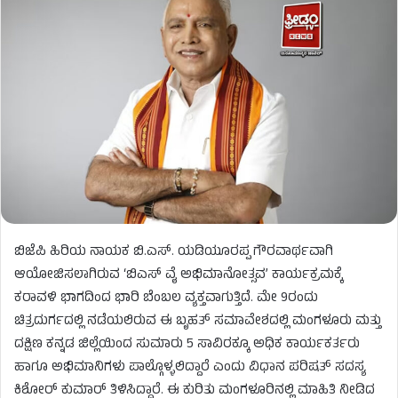
ಬಿಜೆಪಿ ಹಿರಿಯ ನಾಯಕ ಬಿ.ಎಸ್. ಯಡಿಯೂರಪ್ಪ ಗೌರವಾರ್ಥವಾಗಿ
ಆಯೋಜಿಸಲಾಗಿರುವ ‘ಬಿಎಸ್ ವೈ ಅಭಿಮಾನೋತ್ಸವ’ ಕಾರ್ಯಕ್ರಮಕ್ಕೆ
ಕರಾವಳಿ ಭಾಗದಿಂದ ಭಾರಿ ಬೆಂಬಲ ವ್ಯಕ್ತವಾಗುತ್ತಿದೆ. ಮೇ 9ರಂದು
ಚಿತ್ರದುರ್ಗದಲ್ಲಿ ನಡೆಯಲಿರುವ ಈ ಬೃಹತ್ ಸಮಾವೇಶದಲ್ಲಿ ಮಂಗಳೂರು ಮತ್ತು
ದಕ್ಷಿಣ ಕನ್ನಡ ಜಿಲ್ಲೆಯಿಂದ ಸುಮಾರು 5 ಸಾವಿರಕ್ಕೂ ಅಧಿಕ ಕಾರ್ಯಕರ್ತರು
ಹಾಗೂ ಅಭಿಮಾನಿಗಳು ಪಾಲ್ಗೊಳ್ಳಲಿದ್ದಾರೆ ಎಂದು ವಿಧಾನ ಪರಿಷತ್ ಸದಸ್ಯ
ಕಿಶೋರ್ ಕುಮಾರ್ ತಿಳಿಸಿದ್ದಾರೆ. ಈ ಕುರಿತು ಮಂಗಳೂರಿನಲ್ಲಿ ಮಾಹಿತಿ ನೀಡಿದ