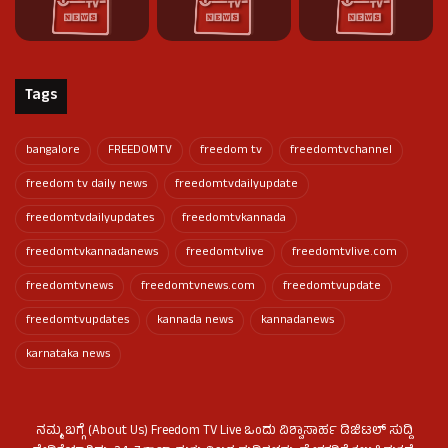
Tags
bangalore
FREEDOMTV
freedom tv
freedomtvchannel
freedom tv daily news
freedomtvdailyupdate
freedomtvdailyupdates
freedomtvkannada
freedomtvkannadanews
freedomtvlive
freedomtvlive.com
freedomtvnews
freedomtvnews.com
freedomtvupdate
freedomtvupdates
kannada news
kannadanews
karnataka news
ನಮ್ಮ ಬಗ್ಗೆ (About Us) Freedom TV Live ಒಂದು ವಿಶ್ವಾಸಾರ್ಹ ಡಿಜಿಟಲ್ ಸುದ್ದಿ