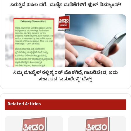
ಏರುತ್ತಿದೆ ಬಿಸಿಲ ಧಗೆ.. ಮಣ್ಣಿನ ಮಡಿಕೆಗಳಿಗೆ ಫುಲ್ ಡಿಮ್ಯಾಂಡ್!
ನಿಮ್ಮ ಮೊಬೈಲ್​​ನಲ್ಲಿ ಸೈರನ್ ಮೊಳಗಿದ್ರೆ ಗಾಬರಿಬೇಡ, ಇದು
ಸರ್ಕಾರದ ‘ಎಮರ್ಜೆನ್ಸಿ’ ಟೆಸ್ಟ್!
Related Articles