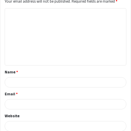
Your email address will not be published.
Required fields are marked
*
C
o
m
m
e
n
t
Name
*
*
Email
*
Website