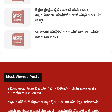
ಶಿಕ್ಷಣ ಕ್ಷೇತ್ರದಲ್ಲಿ ನೇಮಕಾತಿ ಪರ್ವ; 1225
ಪ್ರಾಂಶುಪಾಲರ ಹುದ್ದೆಗಳ ಭರ್ತಿಗೆ ಮಧು ಬಂಗಾರಪ್ಪ
ಅಸ್ತು!
56 ಸಾವಿರ ಹುದ್ದೆಗಳ ಭರ್ತಿ; ವಯೋಮಿತಿ 5 ವರ್ಷ
ಸಡಿಲಿಸಿದ ಸಿಎಂ!
Most Viewed Posts
ತಮಿಳುನಾಡು ಸಿಎಂ ವಿಜಯ್‌ಗೆ ಬಿಗ್ ರಿಲೀಫ್ – ಡಿವೋರ್ಸ್ ಅರ್ಜಿ
ಹಿಂಪಡೆದ ಪತ್ನಿ ಸಂಗೀತಾ!
ವಿಧಾನ ಪರಿಷತ್ ಸಭಾಪತಿ ಸ್ಥಾನಕ್ಕೆ ಬಸವರಾಜ ಹೊರಟ್ಟಿ ರಾಜೀನಾಮೆ!
ಇಂದು ಕೊನೆಯ ಆಷಾಢ ಶುಕ್ರವಾರ – ಚಾಮುಂಡಿ ಬೆಟ್ಟದಲ್ಲಿ ಭಕ್ತ ಸಾಗರ!