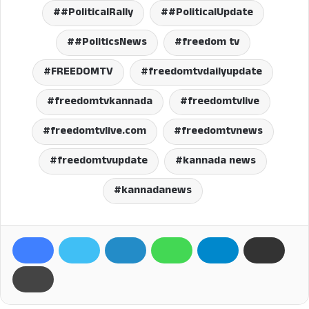
#PoliticalRally
#PoliticalUpdate
#PoliticsNews
freedom tv
FREEDOMTV
freedomtvdailyupdate
freedomtvkannada
freedomtvlive
freedomtvlive.com
freedomtvnews
freedomtvupdate
kannada news
kannadanews