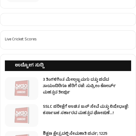
Live Cricket Scores
ಉದ್ಯೋಗ ಸುದ್ದಿ
3 ತಿಂಗಳಿಗಿಂತ ಮೇಲ್ಪಟ್ಟ ಮಗು ದತ್ತು ಪಡೆದ
ತಾಯಂದಿರಿಗೂ ಹೆರಿಗೆ ರಜೆ: ಸುಪ್ರೀಂ ಕೋರ್ಟ್
ಮಹತ್ವದ ತೀರ್ಪು
SSLC ಪರೀಕ್ಷೆಗೆ ಉಚಿತ ಬಸ್ ಸೇವೆ ಮತ್ತು ನಿಷೇಧಾಜ್ಞೆ:
ಕರ್ನಾಟಕ ಸರ್ಕಾರದ ಮಹತ್ವದ ಘೋಷಣೆ…!
ಶಿಕ್ಷಣ ಕ್ಷೇತ್ರದಲ್ಲಿ ನೇಮಕಾತಿ ಪರ್ವ; 1225