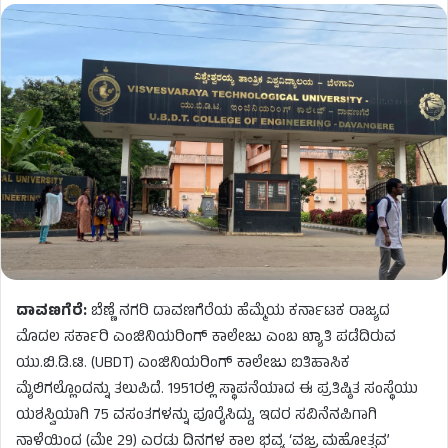
ದಾವಣಗೆರೆ:
ಬೆಣ್ಣೆ ನಗರಿ ದಾವಣಗೆರೆಯ ಹೆಮ್ಮೆಯ ಕರ್ನಾಟಕ ರಾಜ್ಯದ
ಮೊದಲ ಸರ್ಕಾರಿ ಎಂಜಿನಿಯರಿಂಗ್ ಕಾಲೇಜು ಎಂಬ ಖ್ಯಾತಿ ಪಡೆದಿರುವ
ಯು.ಬಿ.ಡಿ.ಟಿ. (UBDT) ಎಂಜಿನಿಯರಿಂಗ್ ಕಾಲೇಜು ಐತಿಹಾಸಿಕ
ಮೈಲಿಗಲ್ಲೊಂದನ್ನು ತಲುಪಿದೆ. 1951ರಲ್ಲಿ ಸ್ಥಾಪನೆಯಾದ ಈ ಪ್ರತಿಷ್ಠಿತ ಸಂಸ್ಥೆಯು
ಯಶಸ್ವಿಯಾಗಿ 75 ವಸಂತಗಳನ್ನು ಪೂರೈಸಿದ್ದು, ಇದರ ಸವಿನೆನಪಿಗಾಗಿ
ನಾಳೆಯಿಂದ (ಮೇ 29) ಎರಡು ದಿನಗಳ ಕಾಲ ಭವ್ಯ ‘ವಜ್ರ ಮಹೋತ್ಸವ’