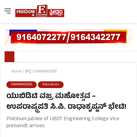
Home
/
ಜಿಲ್ಲೆ
/
DAVANAGERE
DAVANAGERE
Education
ಯುಬಿಡಿಟಿ ವಜ್ರ ಮಹೋತ್ಸವ –
ಉಪರಾಷ್ಟ್ರಪತಿ ಸಿ.ಪಿ. ರಾಧಾಕೃಷ್ಣನ್ ಭೇಟಿ!
Platinum jubilee of UBDT Engineering College Vice
preisendt arrives