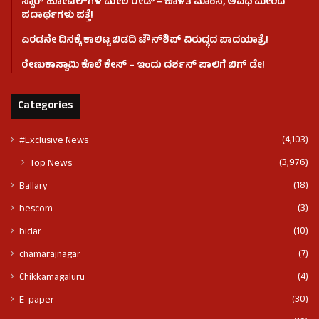
ಸ್ಟಾರ್ ಹೋಟೆಲ್​​​ಗಳ ಮೇಲೆ ರೇಡ್ – ಕೊಳೆತ ಮಾಂಸ, ಅವಧಿ ಮೀರಿದ
ಪದಾರ್ಥಗಳು ಪತ್ತೆ!
ಎರಡನೇ ದಿನಕ್ಕೆ ಕಾಲಿಟ್ಟ ಬಿಡದಿ ಟೌನ್​ಶಿಪ್ ವಿರುದ್ಧದ ಪಾದಯಾತ್ರೆ!
ರೇಣುಕಾಸ್ವಾಮಿ ಕೊಲೆ‌ ಕೇಸ್​ – ಇಂದು ದರ್ಶನ್ ಪಾಲಿಗೆ ಬಿಗ್ ಡೇ!
Categories
(4,103)
#Exclusive News
(3,976)
Top News
(18)
Ballary
(3)
bescom
(10)
bidar
(7)
chamarajnagar
(4)
Chikkamagaluru
(30)
E-paper