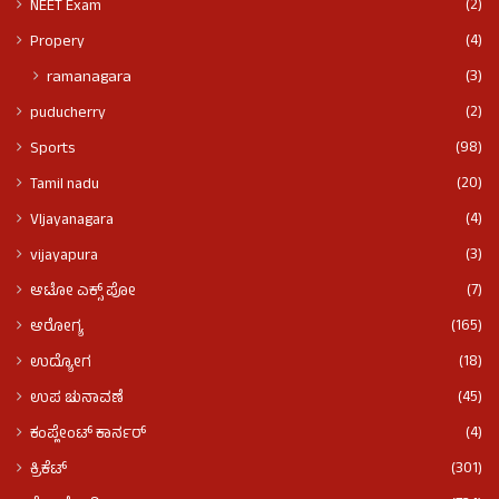
(2)
NEET Exam
(4)
Propery
(3)
ramanagara
(2)
puducherry
(98)
Sports
(20)
Tamil nadu
(4)
VIjayanagara
(3)
vijayapura
(7)
ಆಟೋ ಎಕ್ಸ್ ಪೋ
(165)
ಆರೋಗ್ಯ
(18)
ಉದ್ಯೋಗ
(45)
ಉಪ ಚುನಾವಣೆ
(4)
ಕಂಪ್ಲೇಂಟ್ ಕಾರ್ನರ್
(301)
ಕ್ರಿಕೆಟ್