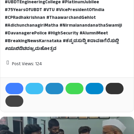
#UBDTEngineeringCollege #PlatinumJubilee
#75YearsOfUBDT #VTU #VicePresidentOfIndia
#CPRadhakrishnan #ThaawarchandGehlot
#AdichunchanagiriMatha #NirmalanandanathaSwamiji
#DavanagerePolice #HighSecurity #AlumniMeet
#BreakingNewsKarnataka #ಕನ್ನಡಸುದ್ದಿ #ದಾವಣಗೆರೆ
ಸುದ್ದಿ
#ಯುಬಿಡಿಟಿ
ವಜ್ರಮಹೋತ್ಸವ
Post Views:
124