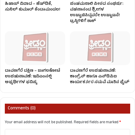
ಹಿಜಾಬ್ ವಿವಾದ – ಹೆಚ್‌ಡಿಕೆ,
ಪಂಚಮಸಾಲಿ ಪೀಠದ ಸಂಘರ್ಷ:
ಸುನಿಲ್ ಕುಮಾರ್ ಕೆಂಡಾಮಂಡಲ!
ವಚನಾನಂದ ಶ್ರೀಗಳ
ಉಚ್ಚಾಟಿಸಿದ್ದವರೇ ಉಚ್ಚಾಟನೆ!
ಟ್ರಸ್ಟಿಗಳಿಗೆ ಶಾಕ್
ದಾವಣಗೆರೆ ದಕ್ಷಿಣ – ಬಾಗಲಕೋಟೆ
ದಾವಣಗೆರೆ ಉಪಚುನಾವಣೆ:
ಉಪಚುನಾವಣೆ: ಇವಿಎಂನಲ್ಲಿ
ಕಾಂಗ್ರೆಸ್ ಹಾಗೂ ಎಸ್‌ಡಿಪಿಐ
ಅಭ್ಯರ್ಥಿಗಳ ಭವಿಷ್ಯ
ಕಾರ್ಯಕರ್ತರ ನಡುವೆ ಮಾತಿನ ಫೈಟ್
Comments (0)
Your email address will not be published.
Required fields are marked
*
C