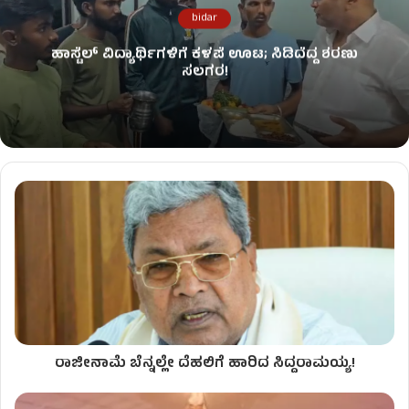
bidar
ಹಾಸ್ಟೆಲ್ ವಿದ್ಯಾರ್ಥಿಗಳಿಗೆ ಕಳಪೆ ಊಟ; ಸಿಡಿದೆದ್ದ ಶರಣು
ಸಲಗರ!
ರಾಜೀನಾಮೆ ಬೆನ್ನಲ್ಲೇ ದೆಹಲಿಗೆ ಹಾರಿದ ಸಿದ್ದರಾಮಯ್ಯ!