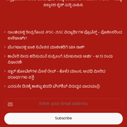
ವಿಶ್ವಾಸದ ಲೈವ್ ಸುದ್ದಿ ವಾಹಿನಿ.
ರಾಂಚಿಯಲ್ಲಿ ತೀವ್ರಗೊಂಡ JPSC-JSSC ವಿದ್ಯಾರ್ಥಿಗಳ ಪ್ರೊಟೆಸ್ಟ್ – ಪೊಲೀಸರಿಂದ
ಲಾಠಿಚಾರ್ಜ್!
ಬೆಂಗಳೂರಲ್ಲಿ ಖಾಲಿ ನಿವೇಶನ ಮಾಲೀಕರಿಗೆ GBA ಶಾಕ್!
ಕಾವೇರಿ ನೀರು ಹರಿಸುವಂತೆ ಸುಪ್ರೀಂಗೆ ತಮಿಳುನಾಡು ಅರ್ಜಿ – ಆ.13 ರಂದು
ವಿಚಾರಣೆ!
ಸ್ಟಾರ್ ಹೋಟೆಲ್​​​ಗಳ ಮೇಲೆ ರೇಡ್ – ಕೊಳೆತ ಮಾಂಸ, ಅವಧಿ ಮೀರಿದ
ಪದಾರ್ಥಗಳು ಪತ್ತೆ!
ಎರಡನೇ ದಿನಕ್ಕೆ ಕಾಲಿಟ್ಟ ಬಿಡದಿ ಟೌನ್​ಶಿಪ್ ವಿರುದ್ಧದ ಪಾದಯಾತ್ರೆ!