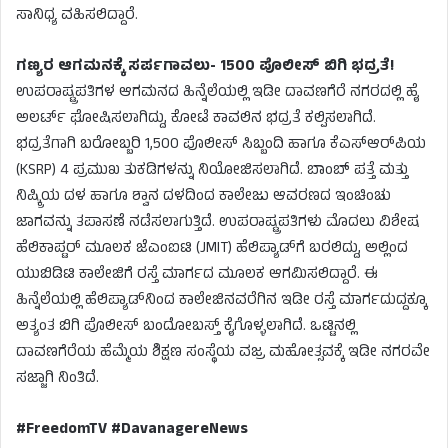
ಸಾನಿಧ್ಯ ವಹಿಸಲಿದ್ದಾರೆ.
ಗಣ್ಯರ ಆಗಮನಕ್ಕೆ ಸರ್ಪಗಾವಲು- 1500 ಪೊಲೀಸ್ ಬಿಗಿ ಭದ್ರತೆ!
ಉಪರಾಷ್ಟ್ರಪತಿಗಳ ಆಗಮನದ ಹಿನ್ನೆಲೆಯಲ್ಲಿ ಇಡೀ ದಾವಣಗೆರೆ ನಗರದಲ್ಲಿ ಹೈ
ಅಲರ್ಟ್ ಘೋಷಿಸಲಾಗಿದ್ದು, ಕೋಟೆ ಕಾವಲಿನ ಭದ್ರತೆ ಕಲ್ಪಿಸಲಾಗಿದೆ.
ಭದ್ರತೆಗಾಗಿ ಬರೋಬ್ಬರಿ 1,500 ಪೊಲೀಸ್ ಸಿಬ್ಬಂದಿ ಹಾಗೂ ಕೆಎಸ್‌ಆರ್‌ಪಿಯ
(KSRP) 4 ಪ್ರಮುಖ ತುಕಡಿಗಳನ್ನು ನಿಯೋಜಿಸಲಾಗಿದೆ. ಬಾಂಬ್ ಪತ್ತೆ ಮತ್ತು
ನಿಷ್ಕ್ರಿಯ ದಳ ಹಾಗೂ ಶ್ವಾನ ದಳದಿಂದ ಕಾಲೇಜು ಆವರಣದ ಇಂಚಿಂಚು
ಜಾಗವನ್ನು ತಪಾಸಣೆ ನಡೆಸಲಾಗುತ್ತಿದೆ. ಉಪರಾಷ್ಟ್ರಪತಿಗಳು ಮೊದಲು ವಿಶೇಷ
ಹೆಲಿಕಾಪ್ಟರ್ ಮೂಲಕ ಜೆಎಂಐಟಿ (JMIT) ಹೆಲಿಪ್ಯಾಡ್‌ಗೆ ಬರಲಿದ್ದು, ಅಲ್ಲಿಂದ
ಯುಬಿಡಿಟಿ ಕಾಲೇಜಿಗೆ ರಸ್ತೆ ಮಾರ್ಗದ ಮೂಲಕ ಆಗಮಿಸಲಿದ್ದಾರೆ. ಈ
ಹಿನ್ನೆಲೆಯಲ್ಲಿ ಹೆಲಿಪ್ಯಾಡ್‌ನಿಂದ ಕಾಲೇಜಿನವರೆಗಿನ ಇಡೀ ರಸ್ತೆ ಮಾರ್ಗದುದ್ದಕ್ಕೂ
ಅತ್ಯಂತ ಬಿಗಿ ಪೊಲೀಸ್ ಬಂದೋಬಸ್ತ್ ಕೈಗೊಳ್ಳಲಾಗಿದೆ. ಒಟ್ಟಿನಲ್ಲಿ
ದಾವಣಗೆರೆಯ ಹೆಮ್ಮೆಯ ಶಿಕ್ಷಣ ಸಂಸ್ಥೆಯ ವಜ್ರ ಮಹೋತ್ಸವಕ್ಕೆ ಇಡೀ ನಗರವೇ
ಸಜ್ಜಾಗಿ ನಿಂತಿದೆ.
#FreedomTV #DavanagereNews