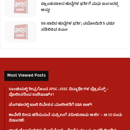
ಪ್ರಾಂಶುಪಾಲರ ಹುದ್ದೆಗಳ ಭರ್ತಿಗೆ ಮಧು ಬಂಗಾರಪ್ಪ
ಅಸ್ತು!
56 ಸಾವಿರ ಹುದ್ದೆಗಳ ಭರ್ತಿ; ವಯೋಮಿತಿ 5 ವರ್ಷ
ಸಡಿಲಿಸಿದ ಸಿಎಂ!
Most Viewed Posts
ರಾಂಚಿಯಲ್ಲಿ ತೀವ್ರಗೊಂಡ JPSC-JSSC ವಿದ್ಯಾರ್ಥಿಗಳ ಪ್ರೊಟೆಸ್ಟ್ –
ಪೊಲೀಸರಿಂದ ಲಾಠಿಚಾರ್ಜ್!
ಬೆಂಗಳೂರಲ್ಲಿ ಖಾಲಿ ನಿವೇಶನ ಮಾಲೀಕರಿಗೆ GBA ಶಾಕ್!
ಕಾವೇರಿ ನೀರು ಹರಿಸುವಂತೆ ಸುಪ್ರೀಂಗೆ ತಮಿಳುನಾಡು ಅರ್ಜಿ – ಆ.13 ರಂದು
ವಿಚಾರಣೆ!