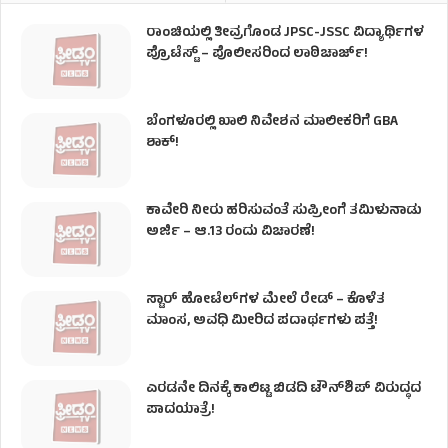
ರಾಂಚಿಯಲ್ಲಿ ತೀವ್ರಗೊಂಡ JPSC-JSSC ವಿದ್ಯಾರ್ಥಿಗಳ
ಪ್ರೊಟೆಸ್ಟ್ – ಪೊಲೀಸರಿಂದ ಲಾಠಿಚಾರ್ಜ್!
ಬೆಂಗಳೂರಲ್ಲಿ ಖಾಲಿ ನಿವೇಶನ ಮಾಲೀಕರಿಗೆ GBA
ಶಾಕ್!
ಕಾವೇರಿ ನೀರು ಹರಿಸುವಂತೆ ಸುಪ್ರೀಂಗೆ ತಮಿಳುನಾಡು
ಅರ್ಜಿ – ಆ.13 ರಂದು ವಿಚಾರಣೆ!
ಸ್ಟಾರ್ ಹೋಟೆಲ್​​​ಗಳ ಮೇಲೆ ರೇಡ್ – ಕೊಳೆತ
ಮಾಂಸ, ಅವಧಿ ಮೀರಿದ ಪದಾರ್ಥಗಳು ಪತ್ತೆ!
ಎರಡನೇ ದಿನಕ್ಕೆ ಕಾಲಿಟ್ಟ ಬಿಡದಿ ಟೌನ್​ಶಿಪ್ ವಿರುದ್ಧದ
ಪಾದಯಾತ್ರೆ!