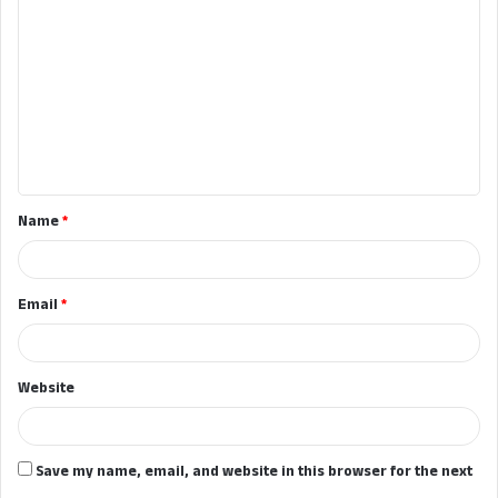
o
m
m
e
n
t
Name
*
*
Email
*
Website
Save my name, email, and website in this browser for the next