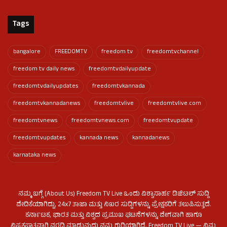
Tags
bangalore
FREEDOMTV
freedom tv
freedomtvchannel
freedom tv daily news
freedomtvdailyupdate
freedomtvdailyupdates
freedomtvkannada
freedomtvkannadanews
freedomtvlive
freedomtvlive.com
freedomtvnews
freedomtvnews.com
freedomtvupdate
freedomtvupdates
kannada news
kannadanews
karnataka news
ನಮ್ಮ ಬಗ್ಗೆ (About Us) Freedom TV Live ಒಂದು ವಿಶ್ವಾಸಾರ್ಹ ಡಿಜಿಟಲ್ ಸುದ್ದಿ
ವೇದಿಕೆಯಾಗಿದ್ದು, 24x7 ತಾಜಾ ಮತ್ತು ನಿಖರ ಸುದ್ದಿಗಳನ್ನು ಪ್ರೇಕ್ಷಕರಿಗೆ ತಲುಪಿಸುತ್ತದೆ.
ಕರ್ನಾಟಕ, ಭಾರತ ಮತ್ತು ವಿಶ್ವದ ಪ್ರಮುಖ ಘಟನೆಗಳನ್ನು ವೇಗವಾಗಿ ಹಾಗೂ
ನಿಷ್ಪಕ್ಷಪಾತವಾಗಿ ವರದಿ ಮಾಡುವುದು ನಮ್ಮ ಗುರಿಯಾಗಿದೆ. Freedom TV Live — ನಿಮ್ಮ