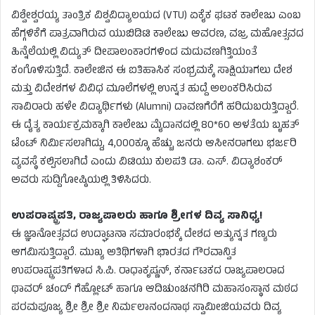
ವಿಶ್ವೇಶ್ವರಯ್ಯ ತಾಂತ್ರಿಕ ವಿಶ್ವವಿದ್ಯಾಲಯದ (VTU) ಏಕೈಕ ಘಟಕ ಕಾಲೇಜು ಎಂಬ
ಹೆಗ್ಗಳಿಕೆಗೆ ಪಾತ್ರವಾಗಿರುವ ಯುಬಿಡಿಟಿ ಕಾಲೇಜು ಆವರಣ, ವಜ್ರ ಮಹೋತ್ಸವದ
ಹಿನ್ನೆಲೆಯಲ್ಲಿ ವಿದ್ಯುತ್ ದೀಪಾಲಂಕಾರಗಳಿಂದ ಮದುವಣಗಿತ್ತಿಯಂತೆ
ಕಂಗೊಳಿಸುತ್ತಿದೆ. ಕಾಲೇಜಿನ ಈ ಐತಿಹಾಸಿಕ ಸಂಭ್ರಮಕ್ಕೆ ಸಾಕ್ಷಿಯಾಗಲು ದೇಶ
ಮತ್ತು ವಿದೇಶಗಳ ವಿವಿಧ ಮೂಲೆಗಳಲ್ಲಿ ಉನ್ನತ ಹುದ್ದೆ ಅಲಂಕರಿಸಿರುವ
ಸಾವಿರಾರು ಹಳೇ ವಿದ್ಯಾರ್ಥಿಗಳು (Alumni) ದಾವಣಗೆರೆಗೆ ಹರಿದುಬರುತ್ತಿದ್ದಾರೆ.
ಈ ದೈತ್ಯ ಕಾರ್ಯಕ್ರಮಕ್ಕಾಗಿ ಕಾಲೇಜು ಮೈದಾನದಲ್ಲಿ 80*60 ಅಳತೆಯ ಬೃಹತ್
ಟೆಂಟ್ ನಿರ್ಮಿಸಲಾಗಿದ್ದು, 4,000ಕ್ಕೂ ಹೆಚ್ಚು ಜನರು ಆಸೀನರಾಗಲು ಭರ್ಜರಿ
ವ್ಯವಸ್ಥೆ ಕಲ್ಪಿಸಲಾಗಿದೆ ಎಂದು ವಿಟಿಯು ಕುಲಪತಿ ಡಾ. ಎಸ್. ವಿದ್ಯಾಶಂಕರ್
ಅವರು ಸುದ್ದಿಗೋಷ್ಠಿಯಲ್ಲಿ ತಿಳಿಸಿದರು.
ಉಪರಾಷ್ಟ್ರಪತಿ, ರಾಜ್ಯಪಾಲರು ಹಾಗೂ ಶ್ರೀಗಳ ದಿವ್ಯ ಸಾನಿಧ್ಯ!
ಈ ಜ್ಞಾನೋತ್ಸವದ ಉದ್ಘಾಟನಾ ಸಮಾರಂಭಕ್ಕೆ ದೇಶದ ಅತ್ಯುನ್ನತ ಗಣ್ಯರು
ಆಗಮಿಸುತ್ತಿದ್ದಾರೆ. ಮುಖ್ಯ ಅತಿಥಿಗಳಾಗಿ ಭಾರತದ ಗೌರವಾನ್ವಿತ
ಉಪರಾಷ್ಟ್ರಪತಿಗಳಾದ ಸಿ.ಪಿ. ರಾಧಾಕೃಷ್ಣನ್, ಕರ್ನಾಟಕದ ರಾಜ್ಯಪಾಲರಾದ
ಥಾವರ್ ಚಂದ್ ಗೆಹ್ಲೋಟ್ ಹಾಗೂ ಆದಿಚುಂಚನಗಿರಿ ಮಹಾಸಂಸ್ಥಾನ ಮಠದ
ಪರಮಪೂಜ್ಯ ಶ್ರೀ ಶ್ರೀ ಶ್ರೀ ನಿರ್ಮಲಾನಂದನಾಥ ಸ್ವಾಮೀಜಿಯವರು ದಿವ್ಯ