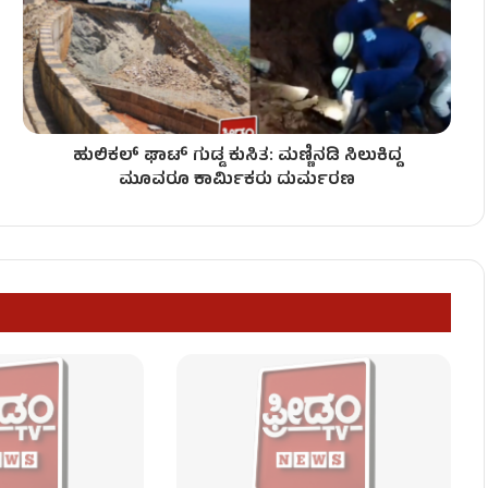
– ಅಧಿವೇಶನದಲ್ಲಿ ಡಿಕೆಶಿಗೆ ಮುಜುಗರ!
ಹುಲಿಕಲ್ ಘಾಟ್ ಗುಡ್ಡ ಕುಸಿತ: ಮಣ್ಣಿನಡಿ ಸಿಲುಕಿದ್ದ
ಎದುರು ಕಾರ್ಯಕರ್ತರ ಹೈಡ್ರಾಮಾ!
ಮೂವರೂ ಕಾರ್ಮಿಕರು ದುರ್ಮರಣ
ಡಿ.ಕೆ.ಶಿವಕುಮಾರ್ ಖಡಕ್ ವಾರ್ನಿಂಗ್!
ಯಾವ ಖಾತೆ? ಇಲ್ಲಿದೆ ಸಂಭಾವ್ಯ ಪಟ್ಟಿ!