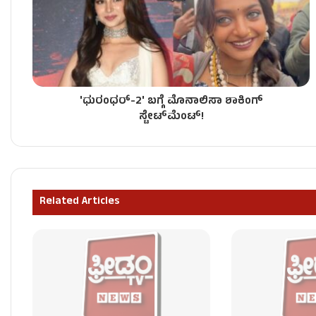
ಬಂಡಾಯ ಶಾಸಕರಿಗೆ TB ಜಯಚಂದ್ರ & HK ಪಾಟೀಲ್ ನೇತೃತ್ವ 
'ಧುರಂಧರ್-2' ಬಗ್ಗೆ ಮೊನಾಲಿಸಾ ಶಾಕಿಂಗ್
ʻಕೈʼ​ ಪಾಳಯದಲ್ಲಿ ಬಂಡಾಯದ ರೋಷಾಗ್ನಿ – KPCC ಕಚೇರಿ 
ಸ್ಟೇಟ್‌ಮೆಂಟ್!
ಶಾಸಕರು ರಾಜೀನಾಮೆ ಕೊಟ್ಟರೆ ತಕ್ಷಣವೇ ಅಂಗೀಕಾರ – ಸಿಎಂ 
Related Articles
ʻಕೈʼ ಸರ್ಕಾರದ ನೂತನ ಸಚಿವರಿಗೆ ಒಲಿದ ಖಾತೆಗಳು – ಯಾರಿಗೆ 