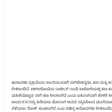
ಚುನಾವಣಾ ಪ್ರಕ್ರಿಯೆಯು ಶಾಂತಿಯುತವಾಗಿ ಸಾಗಬೇಕಿದ್ದರೂ, ಹಣ ಮತ್
ಕೇಳಿಬಂದಿವೆ. ಬಾಗಲಕೋಟೆಯ ರಾಜೀವ್ ಗಾಂಧಿ ಕಾಲೋನಿಯಲ್ಲಿ ಹಣ ಹಂಚುತ್ತಿ
ಮಹಿಳೆಯೊಬ್ಬರು ತನಗೆ ಹಣ ನೀಡಲಾಗಿದೆ ಎಂದು ಬಹಿರಂಗವಾಗಿ ಹೇಳಿಕೆ ನ
ಕಾರ್ಯಕರ್ತರನ್ನು ಹಿಡಿಯಲು ಹೋದಾಗ ಅವರು ತಪ್ಪಿಸಿಕೊಂಡ ಘಟನೆಯೂ ನಡೆ
ಸೆಳೆಯಲು ‘ಕೋಳಿ’ ಹಂಚಲಾಗಿದೆ ಎಂಬ ವಿಭಿನ್ನ ಆರೋಪಗಳು ಕೇಳಿಬಂದಿದ್ದ