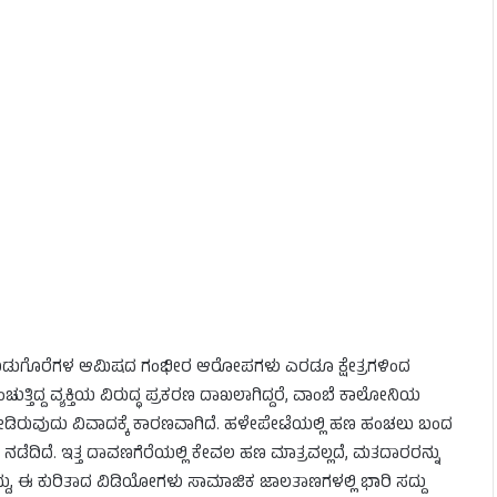
ತು ಉಡುಗೊರೆಗಳ ಆಮಿಷದ ಗಂಭೀರ ಆರೋಪಗಳು ಎರಡೂ ಕ್ಷೇತ್ರಗಳಿಂದ
ದ್ದ ವ್ಯಕ್ತಿಯ ವಿರುದ್ಧ ಪ್ರಕರಣ ದಾಖಲಾಗಿದ್ದರೆ, ವಾಂಬೆ ಕಾಲೋನಿಯ
ೀಡಿರುವುದು ವಿವಾದಕ್ಕೆ ಕಾರಣವಾಗಿದೆ. ಹಳೇಪೇಟೆಯಲ್ಲಿ ಹಣ ಹಂಚಲು ಬಂದ
ದಿದೆ. ಇತ್ತ ದಾವಣಗೆರೆಯಲ್ಲಿ ಕೇವಲ ಹಣ ಮಾತ್ರವಲ್ಲದೆ, ಮತದಾರರನ್ನು
ು, ಈ ಕುರಿತಾದ ವಿಡಿಯೋಗಳು ಸಾಮಾಜಿಕ ಜಾಲತಾಣಗಳಲ್ಲಿ ಭಾರಿ ಸದ್ದು