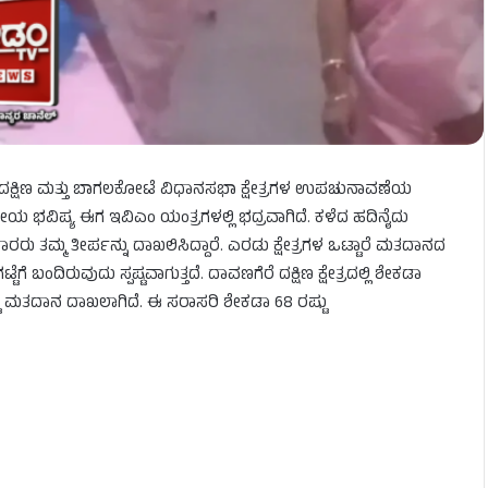
 ದಕ್ಷಿಣ ಮತ್ತು ಬಾಗಲಕೋಟೆ ವಿಧಾನಸಭಾ ಕ್ಷೇತ್ರಗಳ ಉಪಚುನಾವಣೆಯ
ಕೀಯ ಭವಿಷ್ಯ ಈಗ ಇವಿಎಂ ಯಂತ್ರಗಳಲ್ಲಿ ಭದ್ರವಾಗಿದೆ. ಕಳೆದ ಹದಿನೈದು
ದಾರರು ತಮ್ಮ ತೀರ್ಪನ್ನು ದಾಖಲಿಸಿದ್ದಾರೆ. ಎರಡು ಕ್ಷೇತ್ರಗಳ ಒಟ್ಟಾರೆ ಮತದಾನದ
ಬಂದಿರುವುದು ಸ್ಪಷ್ಟವಾಗುತ್ತದೆ. ದಾವಣಗೆರೆ ದಕ್ಷಿಣ ಕ್ಷೇತ್ರದಲ್ಲಿ ಶೇಕಡಾ
ಟು ಮತದಾನ ದಾಖಲಾಗಿದೆ. ಈ ಸರಾಸರಿ ಶೇಕಡಾ 68 ರಷ್ಟು