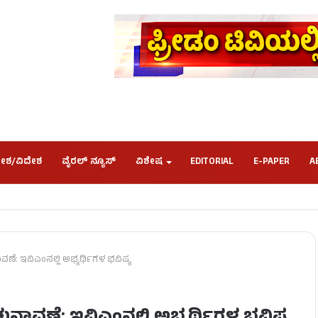
ೇಶ/ವಿದೇಶ
ವೈರಲ್ ನ್ಯೂಸ್
ವಿಶೇಷ
EDITORIAL
E-PAPER
A
: ಇವಿಎಂನಲ್ಲಿ ಅಭ್ಯರ್ಥಿಗಳ ಭವಿಷ್ಯ