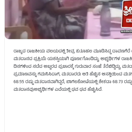
ರಾಜ್ಯದ ರಾಜಕೀಯ ವಲಯದಲ್ಲಿ ತೀವ್ರ ಕುತೂಹಲ ಮೂಡಿಸಿದ್ದ ದಾವಣಗೆರೆ
ಮತದಾನದ ಪ್ರಕ್ರಿಯೆ ಯಶಸ್ವಿಯಾಗಿ ಪೂರ್ಣಗೊಂಡಿದ್ದು, ಅಭ್ಯರ್ಥಿಗಳ ರಾಜ
ದಿನಗಳಿಂದ ನಡೆದ ಅಬ್ಬರದ ಪ್ರಚಾರಕ್ಕೆ ಗುರುವಾರ ಸಂಜೆ ತೆರೆಬಿದ್ದಿದ್ದು, ಮತ
ಪ್ರಮಾಣವನ್ನು ಗಮನಿಸಿದಾಗ, ಮತದಾರರು ಅತಿ ಹೆಚ್ಚಿನ ಆಸಕ್ತಿಯಿಂದ ಮತಗಟ್ಟೆಗೆ 
68.55 ರಷ್ಟು ಮತದಾನವಾಗಿದ್ದರೆ, ಬಾಗಲಕೋಟೆಯಲ್ಲಿ ಶೇಕಡಾ 68.73 ರಷ್
ಮತದಾನವುಅಭ್ಯರ್ಥಿಗಳ ಎದೆಯಲ್ಲಿ ಢವ ಢವ ಹೆಚ್ಚಿಸಿದೆ.