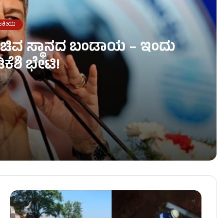
ಜಕೀಯ
ದ ಸಚಿವ ಸ್ಥಾನದ ಬಂಡಾಯ – ಇಂದು
ಿಕೆಶಿ ಭೇಟಿ!
ು ದೆಹಲಿಗೆ ಡಿಕೆಶಿ ಭೇಟಿ!
ಜೀನಾಮೆ!