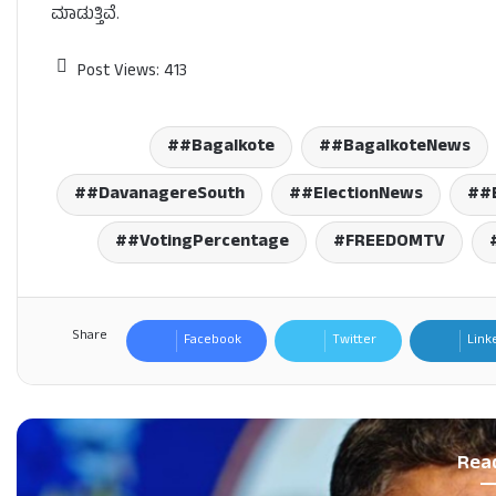
ಮಾಡುತ್ತಿವೆ.
Post Views:
413
#Bagalkote
#BagalkoteNews
#DavanagereSouth
#ElectionNews
#
#VotingPercentage
FREEDOMTV
Share
Facebook
Twitter
Link
Rea