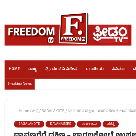
HOME
ರಾಜ್ಯ
ಫ್ರೀಡಂ ಟಿವಿ ವಿಶೇಷ
ರಾಜಕೀಯ
ಸಿನಿಮಾ
ದ
Breaking News
Home
/
ಜಿಲ್ಲೆ
/
BAGALAKOTE
/
ದಾವಣಗೆರೆ ದಕ್ಷಿಣ – ಬಾಗಲಕೋಟೆ ಉಪಚುನಾವಣೆ
BAGALAKOTE
DAVANAGERE
ರಾಜಕೀಯ
ಸುದ್ದಿ