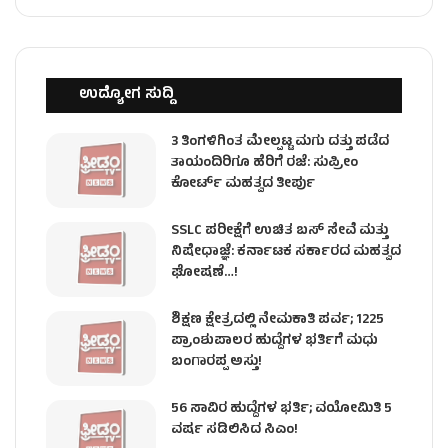
ಉದ್ಯೋಗ ಸುದ್ದಿ
3 ತಿಂಗಳಿಗಿಂತ ಮೇಲ್ಪಟ್ಟ ಮಗು ದತ್ತು ಪಡೆದ
ತಾಯಂದಿರಿಗೂ ಹೆರಿಗೆ ರಜೆ: ಸುಪ್ರೀಂ
ಕೋರ್ಟ್ ಮಹತ್ವದ ತೀರ್ಪು
SSLC ಪರೀಕ್ಷೆಗೆ ಉಚಿತ ಬಸ್ ಸೇವೆ ಮತ್ತು
ನಿಷೇಧಾಜ್ಞೆ: ಕರ್ನಾಟಕ ಸರ್ಕಾರದ ಮಹತ್ವದ
ಘೋಷಣೆ…!
ಶಿಕ್ಷಣ ಕ್ಷೇತ್ರದಲ್ಲಿ ನೇಮಕಾತಿ ಪರ್ವ; 1225
ಪ್ರಾಂಶುಪಾಲರ ಹುದ್ದೆಗಳ ಭರ್ತಿಗೆ ಮಧು
ಬಂಗಾರಪ್ಪ ಅಸ್ತು!
56 ಸಾವಿರ ಹುದ್ದೆಗಳ ಭರ್ತಿ; ವಯೋಮಿತಿ 5
ವರ್ಷ ಸಡಿಲಿಸಿದ ಸಿಎಂ!