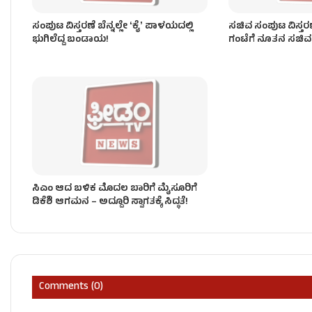
ಸಂಪುಟ ವಿಸ್ತರಣೆ ಬೆನ್ನಲ್ಲೇ ʻಕೈʼ ಪಾಳಯದಲ್ಲಿ
ಸಚಿವ ಸಂಪುಟ ವಿಸ್ತರ
ಭುಗಿಲೆದ್ದ ಬಂಡಾಯ!
ಗಂಟೆಗೆ ನೂತನ ಸಚಿ
ಸಿಎಂ ಆದ ಬಳಿಕ ಮೊದಲ ಬಾರಿಗೆ ಮೈಸೂರಿಗೆ
ಡಿಕೆಶಿ ಆಗಮನ – ಅದ್ದೂರಿ ಸ್ವಾಗತಕ್ಕೆ ಸಿದ್ಧತೆ!
Comments (0)