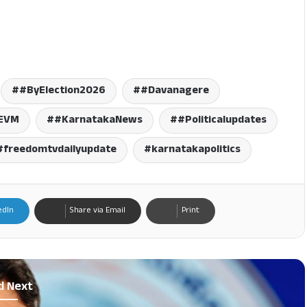
#ByElection2026
#Davanagere
EVM
#KarnatakaNews
#Politicalupdates
freedomtvdailyupdate
karnatakapolitics
edIn
Share via Email
Print
d Next