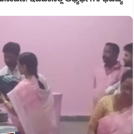
ಾವಣೆ: ಇವಿಎಂನಲ್ಲಿ ಅಭ್ಯರ್ಥಿಗಳ ಭವಿಷ್ಯ