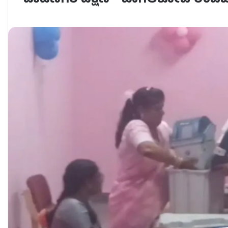
ದಾವಣಗೆರೆ ದಕ್ಷಿಣ – ಬಾಗಲಕೋಟೆ ಉಪಚುನ