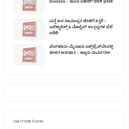
ಬಂಡಾಯ – ಇಂದು ದೆಹಲಿಗೆ ಡಿಕೆಶಿ ಭೇಟಿ!
ಮತ್ತೆ ಜನ ಸಾಮಾನ್ಯರ ಜೇಬಿಗೆ ಕತ್ತರಿ –
ಎಲೆಕ್ಟ್ರಾನಿಕ್ಸ್ & ಮೊಬೈಲ್ ಉತ್ಪನ್ನಗಳ ಬೆಲೆ
ಏರಿಕೆ!
ಬೆಂಗಳೂರು-ಮೈಸೂರು ಎಕ್ಸ್‌ಪ್ರೆಸ್‌ವೇನಲ್ಲಿ
ಭೀಕರ ಅಪಘಾತ – ಇಬ್ಬರು ದುರ್ಮರಣ!
Live Cricket Scores