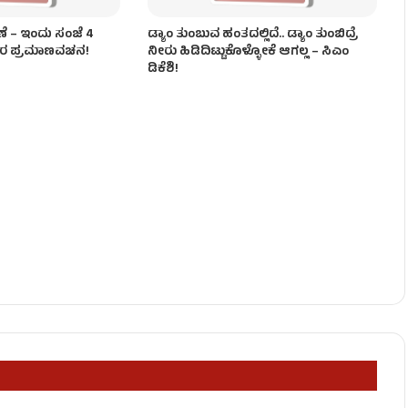
ಣೆ – ಇಂದು ಸಂಜೆ 4
ಡ್ಯಾಂ ತುಂಬುವ ಹಂತದಲ್ಲಿದೆ.. ಡ್ಯಾಂ ತುಂಬಿದ್ರೆ
ವರ ಪ್ರಮಾಣವಚನ!
ನೀರು ಹಿಡಿದಿಟ್ಟುಕೊಳ್ಳೋಕೆ ಆಗಲ್ಲ – ಸಿಎಂ
ಡಿಕೆಶಿ!