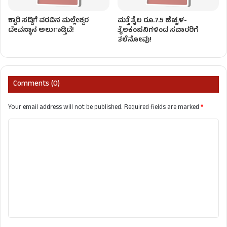
ಕ್ವಾರಿ ಸದ್ದಿಗೆ ವರವಿನ ಮಲ್ಲೇಶ್ವರ
ಮತ್ತೆ ತೈಲ ರೂ.7.5 ಹೆಚ್ಚಳ-
ದೇವಸ್ಥಾನ ಅಲುಗಾಡ್ತಿದೆ!
ತೈಲಕಂಪನಿಗಳಿಂದ ಸವಾರರಿಗೆ
ತಲೆನೋವು!
Comments (0)
Your email address will not be published.
Required fields are marked
*
C
o
m
m
e
n
t