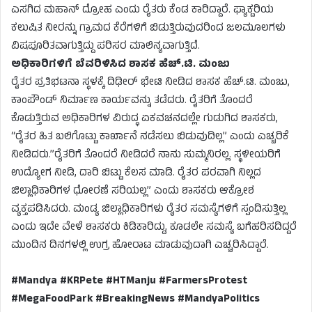
ಎಸಗಿದ ಮಹಾನ್ ದ್ರೋಹ ಎಂದು ರೈತರು ಕೆಂಡ ಕಾರಿದ್ದಾರೆ. ಫ್ಯಾಕ್ಟರಿಯ
ಕಲುಷಿತ ನೀರನ್ನು ಗ್ರಾಮದ ಕೆರೆಗಳಿಗೆ ಬಿಡುತ್ತಿರುವುದರಿಂದ ಜಲಮೂಲಗಳು
ವಿಷಪೂರಿತವಾಗುತ್ತಿದ್ದು ಪರಿಸರ ಮಾಲಿನ್ಯವಾಗುತ್ತಿದೆ.
ಅಧಿಕಾರಿಗಳಿಗೆ ಬೆವರಿಳಿಸಿದ ಶಾಸಕ
ಹೆಚ್.ಟಿ. ಮಂಜು
ರೈತರ ಪ್ರತಿಭಟನಾ ಸ್ಥಳಕ್ಕೆ ದಿಢೀರ್ ಭೇಟಿ ನೀಡಿದ ಶಾಸಕ ಹೆಚ್.ಟಿ. ಮಂಜು,
ಕಾಂಪೌಂಡ್ ನಿರ್ಮಾಣ ಕಾರ್ಯವನ್ನು ತಡೆದರು. ರೈತರಿಗೆ ತೊಂದರೆ
ಕೊಡುತ್ತಿರುವ ಅಧಿಕಾರಿಗಳ ವಿರುದ್ಧ ಏಕವಚನದಲ್ಲೇ ಗುಡುಗಿದ ಶಾಸಕರು,
“ರೈತರ ಹಿತ ಬಲಿಗೊಟ್ಟು ಕಾರ್ಖಾನೆ ನಡೆಸಲು ಬಿಡುವುದಿಲ್ಲ” ಎಂದು ಎಚ್ಚರಿಕೆ
ನೀಡಿದರು.”ರೈತರಿಗೆ ತೊಂದರೆ ನೀಡಿದರೆ ನಾನು ಸುಮ್ಮನಿರಲ್ಲ. ಸ್ಥಳೀಯರಿಗೆ
ಉದ್ಯೋಗ ನೀಡಿ, ದಾರಿ ಬಿಟ್ಟು ಕೆಲಸ ಮಾಡಿ. ರೈತರ ಪರವಾಗಿ ನಿಲ್ಲದ
ಜಿಲ್ಲಾಧಿಕಾರಿಗಳ ಧೋರಣೆ ಸರಿಯಲ್ಲ” ಎಂದು ಶಾಸಕರು ಆಕ್ರೋಶ
ವ್ಯಕ್ತಪಡಿಸಿದರು. ಮಂಡ್ಯ ಜಿಲ್ಲಾಧಿಕಾರಿಗಳು ರೈತರ ಸಮಸ್ಯೆಗಳಿಗೆ ಸ್ಪಂದಿಸುತ್ತಿಲ್ಲ
ಎಂದು ಇದೇ ವೇಳೆ ಶಾಸಕರು ಕಿಡಿಕಾರಿದ್ದು, ಕೂಡಲೇ ಸಮಸ್ಯೆ ಬಗೆಹರಿಸದಿದ್ದರೆ
ಮುಂದಿನ ದಿನಗಳಲ್ಲಿ ಉಗ್ರ ಹೋರಾಟ ಮಾಡುವುದಾಗಿ ಎಚ್ಚರಿಸಿದ್ದಾರೆ.
#Mandya #KRPete #HTManju #FarmersProtest
#MegaFoodPark #BreakingNews #MandyaPolitics