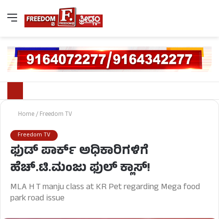
Home
/
Freedom TV
Freedom TV
ಫುಡ್ ಪಾರ್ಕ್ ಅಧಿಕಾರಿಗಳಿಗೆ
ಹೆಚ್.ಟಿ.ಮಂಜು ಫುಲ್ ಕ್ಲಾಸ್!
MLA H T manju class at KR Pet regarding Mega food
park road issue