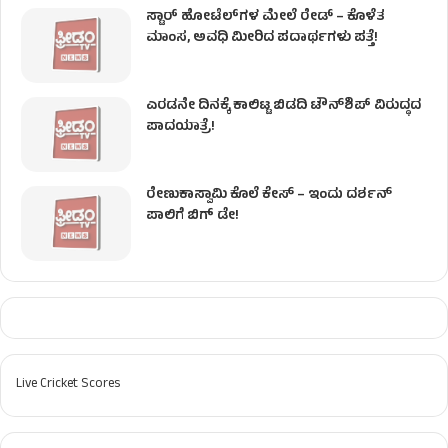
ಸ್ಟಾರ್ ಹೋಟೆಲ್​​​ಗಳ ಮೇಲೆ ರೇಡ್ – ಕೊಳೆತ
ಮಾಂಸ, ಅವಧಿ ಮೀರಿದ ಪದಾರ್ಥಗಳು ಪತ್ತೆ!
ಎರಡನೇ ದಿನಕ್ಕೆ ಕಾಲಿಟ್ಟ ಬಿಡದಿ ಟೌನ್​ಶಿಪ್ ವಿರುದ್ಧದ
ಪಾದಯಾತ್ರೆ!
ರೇಣುಕಾಸ್ವಾಮಿ ಕೊಲೆ‌ ಕೇಸ್​ – ಇಂದು ದರ್ಶನ್
ಪಾಲಿಗೆ ಬಿಗ್ ಡೇ!
Live Cricket Scores