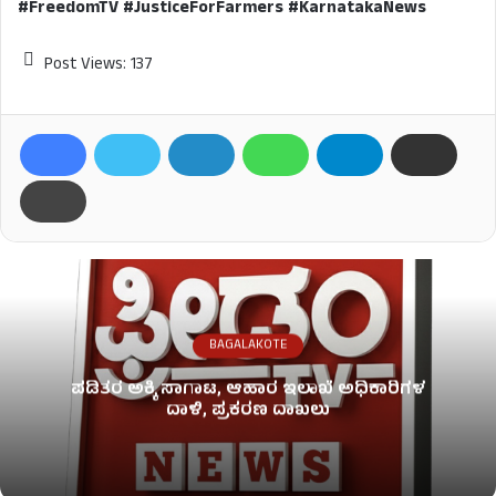
#FreedomTV #JusticeForFarmers #KarnatakaNews
Post Views:
137
BAGALAKOTE
ಪಡಿತರ ಅಕ್ಕಿ ಸಾಗಾಟ, ಆಹಾರ ಇಲಾಖೆ ಅಧಿಕಾರಿಗಳ
ದಾಳಿ, ಪ್ರಕರಣ ದಾಖಲು