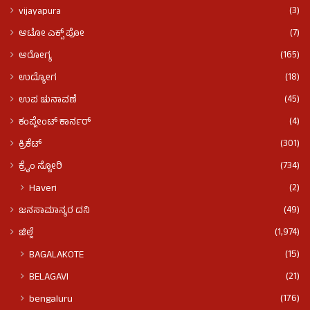
(3)
vijayapura
(7)
ಆಟೋ ಎಕ್ಸ್ ಪೋ
(165)
ಆರೋಗ್ಯ
(18)
ಉದ್ಯೋಗ
(45)
ಉಪ ಚುನಾವಣೆ
(4)
ಕಂಪ್ಲೇಂಟ್ ಕಾರ್ನರ್
(301)
ಕ್ರಿಕೆಟ್
(734)
ಕ್ರೈಂ ಸ್ಟೋರಿ
(2)
Haveri
(49)
ಜನಸಾಮಾನ್ಯರ ದನಿ
(1,974)
ಜಿಲ್ಲೆ
(15)
BAGALAKOTE
(21)
BELAGAVI
(176)
bengaluru