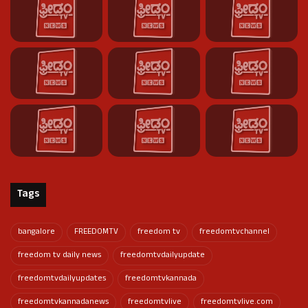
Tags
bangalore
FREEDOMTV
freedom tv
freedomtvchannel
freedom tv daily news
freedomtvdailyupdate
freedomtvdailyupdates
freedomtvkannada
freedomtvkannadanews
freedomtvlive
freedomtvlive.com