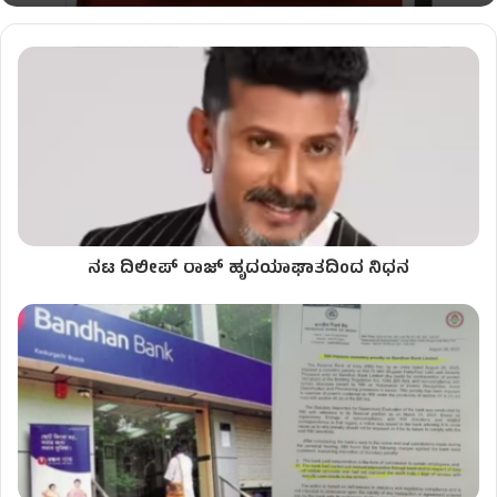
ನಟ ದಿಲೀಪ್ ರಾಜ್ ಹೃದಯಾಘಾತದಿಂದ ನಿಧನ