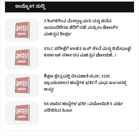
ಉದ್ಯೋಗ ಸುದ್ದಿ
3 ತಿಂಗಳಿಗಿಂತ ಮೇಲ್ಪಟ್ಟ ಮಗು ದತ್ತು ಪಡೆದ
ತಾಯಂದಿರಿಗೂ ಹೆರಿಗೆ ರಜೆ: ಸುಪ್ರೀಂ ಕೋರ್ಟ್
ಮಹತ್ವದ ತೀರ್ಪು
SSLC ಪರೀಕ್ಷೆಗೆ ಉಚಿತ ಬಸ್ ಸೇವೆ ಮತ್ತು ನಿಷೇಧಾಜ್ಞೆ:
ಕರ್ನಾಟಕ ಸರ್ಕಾರದ ಮಹತ್ವದ ಘೋಷಣೆ…!
ಶಿಕ್ಷಣ ಕ್ಷೇತ್ರದಲ್ಲಿ ನೇಮಕಾತಿ ಪರ್ವ; 1225
ಪ್ರಾಂಶುಪಾಲರ ಹುದ್ದೆಗಳ ಭರ್ತಿಗೆ ಮಧು ಬಂಗಾರಪ್ಪ
ಅಸ್ತು!
56 ಸಾವಿರ ಹುದ್ದೆಗಳ ಭರ್ತಿ; ವಯೋಮಿತಿ 5 ವರ್ಷ
ಸಡಿಲಿಸಿದ ಸಿಎಂ!