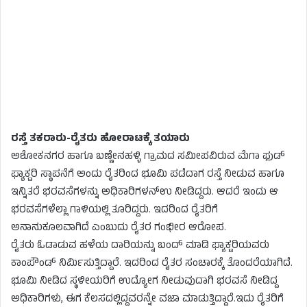
ರಸ್ತೆ ತಕರಾರು-ರೈತರು ಹೋರಾಟಕ್ಕೆ ತಯಾರು
ಅಶೋಕನಗರ ಹಾಗೂ ಬಣ್ಣೇನಹಳ್ಳಿ ಗ್ರಾಮದ ಸಮೀಪವಿರುವ ಮೆಗಾ ಫುಡ್
ಫ್ಯಾಕ್ಟರಿ ಸ್ಥಾಪನೆಗೆ ಅಂದು ರೈತರಿಂದ ಭೂಮಿ ಪಡೆದಾಗ ರಸ್ತೆ ನೀಡುವ ಹಾಗೂ
ಇನ್ನಿತರೆ ಭರವಸೆಗಳನ್ನು ಅಧಿಕಾರಿಗಳನ್ಉ ನೀಡಿದ್ದರು. ಆದರೆ ಇಂದು ಆ
ಭರವಸೆಗಳೆಲ್ಲಾ ಗಾಳಿಯಲ್ಲಿ ತೂರಿದ್ದರು. ಇದರಿಂದ ರೈತರಿಗೆ
ಅನಾನುಕೂಲವಾಗಿದೆ ಎಂಬುದು ರೈತರ ಗಂಭೀರ ಆರೋಪ.
ರೈತರು ಓಡಾಡುವ ಹಳೆಯ ದಾರಿಯನ್ನು ಬಂದ್ ಮಾಡಿ ಫ್ಯಾಕ್ಟರಿಯವರು
ಕಾಂಪೌಂಡ್ ನಿರ್ಮಿಸುತ್ತಿದ್ದಾರೆ. ಇದರಿಂದ ರೈತರ ಸಂಚಾರಕ್ಕೆ ತೊಂದರೆಯಾಗಿದೆ.
ಭೂಮಿ ನೀಡಿದ ಸ್ಥಳೀಯರಿಗೆ ಉದ್ಯೋಗ ನೀಡುವುದಾಗಿ ಭರವಸೆ ನೀಡಿದ್ದ
ಅಧಿಕಾರಿಗಳು, ಈಗ ಕೆಲಸದಲ್ಲಿದ್ದವರನ್ನೇ ವಜಾ ಮಾಡುತ್ತಿದ್ದಾರೆ.ಇದು ರೈತರಿಗೆ