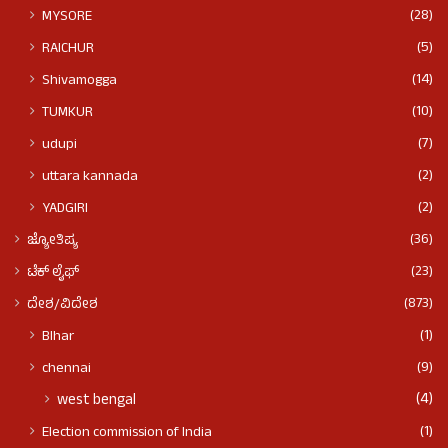
(28)
MYSORE
(5)
RAICHUR
(14)
Shivamogga
(10)
TUMKUR
(7)
udupi
(2)
uttara kannada
(2)
YADGIRI
(36)
ಜ್ಯೋತಿಷ್ಯ
(23)
ಟೆಕ್ ಲೈಫ್
(873)
ದೇಶ/ವಿದೇಶ
(1)
BIhar
(9)
chennai
(4)
west bengal
(1)
Election commission of India