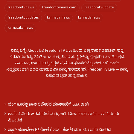
freedomtvnews
freedomtvnews.com
freedomtvupdate
freedomtvupdates
kannada news
kannadanews
karnataka news
ನಮ್ಮ ಬಗ್ಗೆ (About Us) Freedom TV Live ಒಂದು ವಿಶ್ವಾಸಾರ್ಹ ಡಿಜಿಟಲ್ ಸುದ್ದಿ
ವೇದಿಕೆಯಾಗಿದ್ದು, 24x7 ತಾಜಾ ಮತ್ತು ನಿಖರ ಸುದ್ದಿಗಳನ್ನು ಪ್ರೇಕ್ಷಕರಿಗೆ ತಲುಪಿಸುತ್ತದೆ.
ಕರ್ನಾಟಕ, ಭಾರತ ಮತ್ತು ವಿಶ್ವದ ಪ್ರಮುಖ ಘಟನೆಗಳನ್ನು ವೇಗವಾಗಿ ಹಾಗೂ
ನಿಷ್ಪಕ್ಷಪಾತವಾಗಿ ವರದಿ ಮಾಡುವುದು ನಮ್ಮ ಗುರಿಯಾಗಿದೆ. Freedom TV Live — ನಿಮ್ಮ
ವಿಶ್ವಾಸದ ಲೈವ್ ಸುದ್ದಿ ವಾಹಿನಿ.
ಬೆಂಗಳೂರಲ್ಲಿ ಖಾಲಿ ನಿವೇಶನ ಮಾಲೀಕರಿಗೆ GBA ಶಾಕ್!
ಕಾವೇರಿ ನೀರು ಹರಿಸುವಂತೆ ಸುಪ್ರೀಂಗೆ ತಮಿಳುನಾಡು ಅರ್ಜಿ – ಆ.13 ರಂದು
ವಿಚಾರಣೆ!
ಸ್ಟಾರ್ ಹೋಟೆಲ್​​​ಗಳ ಮೇಲೆ ರೇಡ್ – ಕೊಳೆತ ಮಾಂಸ, ಅವಧಿ ಮೀರಿದ