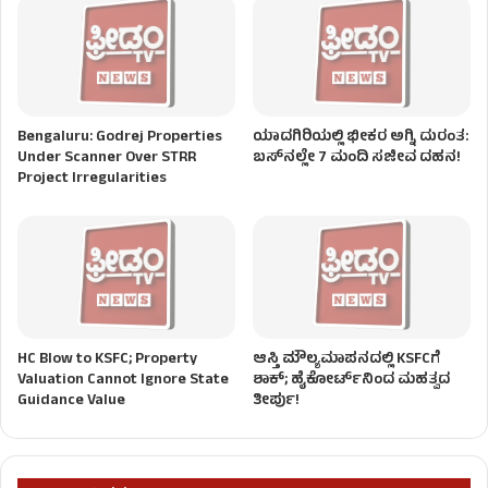
Bengaluru: Godrej Properties
ಯಾದಗಿರಿಯಲ್ಲಿ ಭೀಕರ ಅಗ್ನಿ ದುರಂತ:
Under Scanner Over STRR
ಬಸ್‌ನಲ್ಲೇ 7 ಮಂದಿ ಸಜೀವ ದಹನ!
Project Irregularities
HC Blow to KSFC; Property
ಆಸ್ತಿ ಮೌಲ್ಯಮಾಪನದಲ್ಲಿ KSFCಗೆ
Valuation Cannot Ignore State
ಶಾಕ್; ಹೈಕೋರ್ಟ್‌ನಿಂದ ಮಹತ್ವದ
Guidance Value
ತೀರ್ಪು!