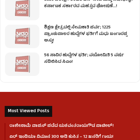
ಕರ್ನಾಟಕ ಸರ್ಕಾರದ ಮಹತ್ವದ ಘೋಷಣೆ…!
ಶಿಕ್ಷಣ ಕ್ಷೇತ್ರದಲ್ಲಿ ನೇಮಕಾತಿ ಪರ್ವ; 1225
ಪ್ರಾಂಶುಪಾಲರ ಹುದ್ದೆಗಳ ಭರ್ತಿಗೆ ಮಧು ಬಂಗಾರಪ್ಪ
ಅಸ್ತು!
56 ಸಾವಿರ ಹುದ್ದೆಗಳ ಭರ್ತಿ; ವಯೋಮಿತಿ 5 ವರ್ಷ
ಸಡಿಲಿಸಿದ ಸಿಎಂ!
Most Viewed Posts
ರಾಜೀನಾಮೆ ವಾಪಸ್ ಪಡೆದ ಯಶವಂತರಾಯಗೌಡ ಪಾಟೀಲ್‌!
ಏರ್ ಇಂಡಿಯಾ ವಿಮಾನ 300 ಅಡಿ ಕುಸಿತ – 12 ಜನರಿಗೆ ಗಾಯ!