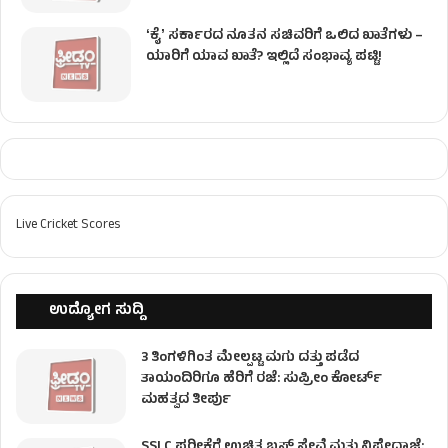
ʻಕೈʼ ಸರ್ಕಾರದ ನೂತನ ಸಚಿವರಿಗೆ ಒಲಿದ ಖಾತೆಗಳು –
ಯಾರಿಗೆ ಯಾವ ಖಾತೆ? ಇಲ್ಲಿದೆ ಸಂಭಾವ್ಯ ಪಟ್ಟಿ!
Live Cricket Scores
ಉದ್ಯೋಗ ಸುದ್ದಿ
3 ತಿಂಗಳಿಗಿಂತ ಮೇಲ್ಪಟ್ಟ ಮಗು ದತ್ತು ಪಡೆದ
ತಾಯಂದಿರಿಗೂ ಹೆರಿಗೆ ರಜೆ: ಸುಪ್ರೀಂ ಕೋರ್ಟ್
ಮಹತ್ವದ ತೀರ್ಪು
SSLC ಪರೀಕ್ಷೆಗೆ ಉಚಿತ ಬಸ್ ಸೇವೆ ಮತ್ತು ನಿಷೇಧಾಜ್ಞೆ: