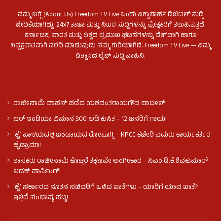
ನಮ್ಮ ಬಗ್ಗೆ (About Us) Freedom TV Live ಒಂದು ವಿಶ್ವಾಸಾರ್ಹ ಡಿಜಿಟಲ್ ಸುದ್ದಿ
ವೇದಿಕೆಯಾಗಿದ್ದು, 24x7 ತಾಜಾ ಮತ್ತು ನಿಖರ ಸುದ್ದಿಗಳನ್ನು ಪ್ರೇಕ್ಷಕರಿಗೆ ತಲುಪಿಸುತ್ತದೆ.
ಕರ್ನಾಟಕ, ಭಾರತ ಮತ್ತು ವಿಶ್ವದ ಪ್ರಮುಖ ಘಟನೆಗಳನ್ನು ವೇಗವಾಗಿ ಹಾಗೂ
ನಿಷ್ಪಕ್ಷಪಾತವಾಗಿ ವರದಿ ಮಾಡುವುದು ನಮ್ಮ ಗುರಿಯಾಗಿದೆ. Freedom TV Live — ನಿಮ್ಮ
ವಿಶ್ವಾಸದ ಲೈವ್ ಸುದ್ದಿ ವಾಹಿನಿ.
ರಾಜೀನಾಮೆ ವಾಪಸ್ ಪಡೆದ ಯಶವಂತರಾಯಗೌಡ ಪಾಟೀಲ್‌!
ಏರ್ ಇಂಡಿಯಾ ವಿಮಾನ 300 ಅಡಿ ಕುಸಿತ – 12 ಜನರಿಗೆ ಗಾಯ!
ʻಕೈʼ​ ಪಾಳಯದಲ್ಲಿ ಬಂಡಾಯದ ರೋಷಾಗ್ನಿ – KPCC ಕಚೇರಿ ಎದುರು ಕಾರ್ಯಕರ್ತರ
ಹೈಡ್ರಾಮಾ!
ಶಾಸಕರು ರಾಜೀನಾಮೆ ಕೊಟ್ಟರೆ ತಕ್ಷಣವೇ ಅಂಗೀಕಾರ – ಸಿಎಂ ಡಿ.ಕೆ.ಶಿವಕುಮಾರ್
ಖಡಕ್ ವಾರ್ನಿಂಗ್!
ʻಕೈʼ ಸರ್ಕಾರದ ನೂತನ ಸಚಿವರಿಗೆ ಒಲಿದ ಖಾತೆಗಳು – ಯಾರಿಗೆ ಯಾವ ಖಾತೆ?
ಇಲ್ಲಿದೆ ಸಂಭಾವ್ಯ ಪಟ್ಟಿ!