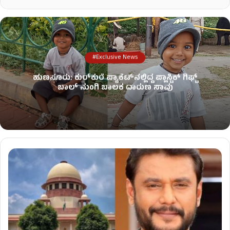
#Exclusive News
ಹುಣಸೂರು: ಕುರ್‌ಕುರೆ ಪ್ಯಾಕೆಟ್‌ನಲ್ಲಿದ್ದ ಪ್ಲಾಸ್ಟಿಕ್ ಗಿಫ್ಟ್
ಬಾಲ್ ನುಂಗಿ ಬಾಲಕ ದಾರುಣ ಸಾವು