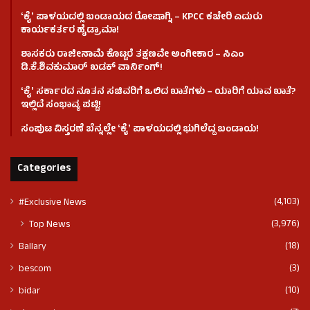
ʻಕೈʼ​ ಪಾಳಯದಲ್ಲಿ ಬಂಡಾಯದ ರೋಷಾಗ್ನಿ – KPCC ಕಚೇರಿ ಎದುರು
ಕಾರ್ಯಕರ್ತರ ಹೈಡ್ರಾಮಾ!
ಶಾಸಕರು ರಾಜೀನಾಮೆ ಕೊಟ್ಟರೆ ತಕ್ಷಣವೇ ಅಂಗೀಕಾರ – ಸಿಎಂ
ಡಿ.ಕೆ.ಶಿವಕುಮಾರ್ ಖಡಕ್ ವಾರ್ನಿಂಗ್!
ʻಕೈʼ ಸರ್ಕಾರದ ನೂತನ ಸಚಿವರಿಗೆ ಒಲಿದ ಖಾತೆಗಳು – ಯಾರಿಗೆ ಯಾವ ಖಾತೆ?
ಇಲ್ಲಿದೆ ಸಂಭಾವ್ಯ ಪಟ್ಟಿ!
ಸಂಪುಟ ವಿಸ್ತರಣೆ ಬೆನ್ನಲ್ಲೇ ʻಕೈʼ ಪಾಳಯದಲ್ಲಿ ಭುಗಿಲೆದ್ದ ಬಂಡಾಯ!
Categories
(4,103)
#Exclusive News
(3,976)
Top News
(18)
Ballary
(3)
bescom
(10)
bidar