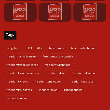
Tags
bangalore
FREEDOMTV
freedom tv
freedomtvchannel
freedom tv daily news
freedomtvdailyupdate
freedomtvdailyupdates
freedomtvkannada
freedomtvkannadanews
freedomtvlive
freedomtvlive.com
freedomtvnews
freedomtvnews.com
freedomtvupdate
freedomtvupdates
kannada news
kannadanews
karnataka news