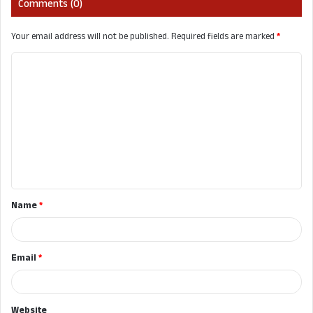
Comments (0)
Your email address will not be published.
Required fields are marked
*
C
o
m
m
e
n
t
Name
*
*
Email
*
Website