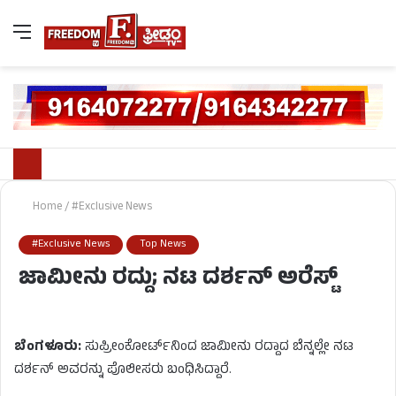
Home
/
#Exclusive News
#Exclusive News
Top News
ಜಾಮೀನು ರದ್ದು; ನಟ ದರ್ಶನ್​ ಅರೆಸ್ಟ್
ಬೆಂಗಳೂರು:
ಸುಪ್ರೀಂಕೋರ್ಟ್​ನಿಂದ ಜಾಮೀನು ರದ್ದಾದ ಬೆನ್ನಲ್ಲೇ ನಟ
ದರ್ಶನ್​ ಅವರನ್ನು ಪೊಲೀಸರು ಬಂಧಿಸಿದ್ದಾರೆ.