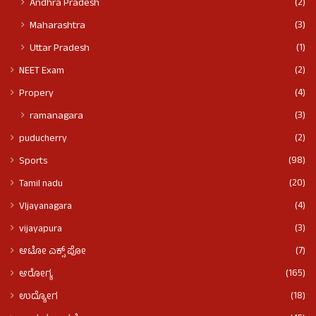
(2)
Andhra Pradesh
(3)
Maharashtra
(1)
Uttar Pradesh
(2)
NEET Exam
(4)
Propery
(3)
ramanagara
(2)
puducherry
(98)
Sports
(20)
Tamil nadu
(4)
VIjayanagara
(3)
vijayapura
(7)
ಆಟೋ ಎಕ್ಸ್ ಪೋ
(165)
ಆರೋಗ್ಯ
(18)
ಉದ್ಯೋಗ