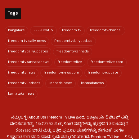
Tags
bangalore
FREEDOMTV
freedom tv
freedomtvchannel
freedom tv daily news
freedomtvdailyupdate
freedomtvdailyupdates
freedomtvkannada
freedomtvkannadanews
freedomtvlive
freedomtvlive.com
freedomtvnews
freedomtvnews.com
freedomtvupdate
freedomtvupdates
kannada news
kannadanews
karnataka news
ನಮ್ಮ ಬಗ್ಗೆ (About Us) Freedom TV Live ಒಂದು ವಿಶ್ವಾಸಾರ್ಹ ಡಿಜಿಟಲ್ ಸುದ್ದಿ
ವೇದಿಕೆಯಾಗಿದ್ದು, 24x7 ತಾಜಾ ಮತ್ತು ನಿಖರ ಸುದ್ದಿಗಳನ್ನು ಪ್ರೇಕ್ಷಕರಿಗೆ ತಲುಪಿಸುತ್ತದೆ.
ಕರ್ನಾಟಕ, ಭಾರತ ಮತ್ತು ವಿಶ್ವದ ಪ್ರಮುಖ ಘಟನೆಗಳನ್ನು ವೇಗವಾಗಿ ಹಾಗೂ
ನಿಷ್ಪಕ್ಷಪಾತವಾಗಿ ವರದಿ ಮಾಡುವುದು ನಮ್ಮ ಗುರಿಯಾಗಿದೆ. Freedom TV Live — ನಿಮ್ಮ