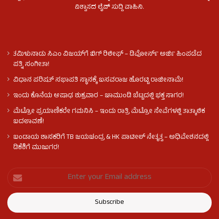
ವಿಶ್ವಾಸದ ಲೈವ್ ಸುದ್ದಿ ವಾಹಿನಿ.
ತಮಿಳುನಾಡು ಸಿಎಂ ವಿಜಯ್‌ಗೆ ಬಿಗ್ ರಿಲೀಫ್ – ಡಿವೋರ್ಸ್ ಅರ್ಜಿ ಹಿಂಪಡೆದ
ಪತ್ನಿ ಸಂಗೀತಾ!
ವಿಧಾನ ಪರಿಷತ್ ಸಭಾಪತಿ ಸ್ಥಾನಕ್ಕೆ ಬಸವರಾಜ ಹೊರಟ್ಟಿ ರಾಜೀನಾಮೆ!
ಇಂದು ಕೊನೆಯ ಆಷಾಢ ಶುಕ್ರವಾರ – ಚಾಮುಂಡಿ ಬೆಟ್ಟದಲ್ಲಿ ಭಕ್ತ ಸಾಗರ!
ಮೆಟ್ರೋ ಪ್ರಯಾಣಿಕರೇ ಗಮನಿಸಿ – ಇಂದು ರಾತ್ರಿ ಮೆಟ್ರೋ ಸೇವೆಗಳಲ್ಲಿ ತಾತ್ಕಾಲಿಕ
ಬದಲಾವಣೆ!
ಬಂಡಾಯ ಶಾಸಕರಿಗೆ TB ಜಯಚಂದ್ರ & HK ಪಾಟೀಲ್ ನೇತೃತ್ವ – ಅಧಿವೇಶನದಲ್ಲಿ
ಡಿಕೆಶಿಗೆ ಮುಜುಗರ!