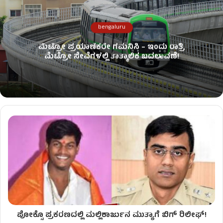
bengaluru
ಮೆಟ್ರೋ ಪ್ರಯಾಣಿಕರೇ ಗಮನಿಸಿ – ಇಂದು ರಾತ್ರಿ
ಮೆಟ್ರೋ ಸೇವೆಗಳಲ್ಲಿ ತಾತ್ಕಾಲಿಕ ಬದಲಾವಣೆ!
ಪೋಕ್ಸೊ ಪ್ರಕರಣದಲ್ಲಿ ಮಲ್ಲಿಕಾರ್ಜುನ ಮುತ್ಯಾಗೆ ಬಿಗ್ ರಿಲೀಫ್!