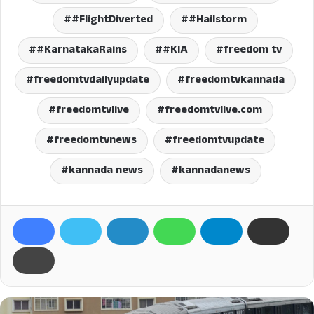
#FlightDiverted
#Hailstorm
#KarnatakaRains
#KIA
freedom tv
freedomtvdailyupdate
freedomtvkannada
freedomtvlive
freedomtvlive.com
freedomtvnews
freedomtvupdate
kannada news
kannadanews