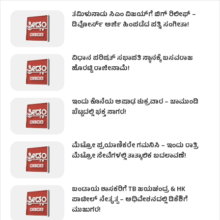
ತಮಿಳುನಾಡು ಸಿಎಂ ವಿಜಯ್‌ಗೆ ಬಿಗ್ ರಿಲೀಫ್ –
ಡಿವೋರ್ಸ್ ಅರ್ಜಿ ಹಿಂಪಡೆದ ಪತ್ನಿ ಸಂಗೀತಾ!
ವಿಧಾನ ಪರಿಷತ್ ಸಭಾಪತಿ ಸ್ಥಾನಕ್ಕೆ ಬಸವರಾಜ
ಹೊರಟ್ಟಿ ರಾಜೀನಾಮೆ!
ಇಂದು ಕೊನೆಯ ಆಷಾಢ ಶುಕ್ರವಾರ – ಚಾಮುಂಡಿ
ಬೆಟ್ಟದಲ್ಲಿ ಭಕ್ತ ಸಾಗರ!
ಮೆಟ್ರೋ ಪ್ರಯಾಣಿಕರೇ ಗಮನಿಸಿ – ಇಂದು ರಾತ್ರಿ
ಮೆಟ್ರೋ ಸೇವೆಗಳಲ್ಲಿ ತಾತ್ಕಾಲಿಕ ಬದಲಾವಣೆ!
ಬಂಡಾಯ ಶಾಸಕರಿಗೆ TB ಜಯಚಂದ್ರ & HK
ಪಾಟೀಲ್ ನೇತೃತ್ವ – ಅಧಿವೇಶನದಲ್ಲಿ ಡಿಕೆಶಿಗೆ
ಮುಜುಗರ!