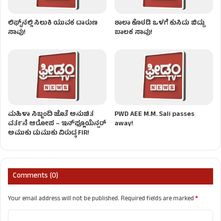
ಲಿಫ್ಟ್​​​ನಲ್ಲಿ ಸಿಲುಕಿ ಯುವಕ ದಾರುಣ
ಶಾಲಾ ಕೊಠಡಿ ಒಳಗೆ ಕುಸಿದು ಬಿದ್ದು
ಸಾವು!
ಬಾಲಕ ಸಾವು!
ಮಹಿಳಾ ಸಿಬ್ಬಂದಿ ಜೊತೆ ಅನುಚಿತ
PWD AEE M.M. Sali passes
ವರ್ತನೆ ಆರೋಪ – ಇನ್‌ಫ್ಲೂಯೆನ್ಸರ್
away!
ಅಮುಕು ಡುಮುಕು ವಿರುದ್ಧ FIR!
Comments (0)
Your email address will not be published.
Required fields are marked
*
C