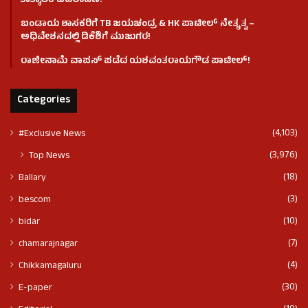
ತಾತ್ಕಾಲಿಕ ಬದಲಾವಣೆ!
ಬಂಡಾಯ ಶಾಸಕರಿಗೆ TB ಜಯಚಂದ್ರ & HK ಪಾಟೀಲ್ ನೇತೃತ್ವ –
ಅಧಿವೇಶನದಲ್ಲಿ ಡಿಕೆಶಿಗೆ ಮುಜುಗರ!
ರಾಜೀನಾಮೆ ವಾಪಸ್ ಪಡೆದ ಯಶವಂತರಾಯಗೌಡ ಪಾಟೀಲ್‌!
Categories
(4,103)
#Exclusive News
(3,976)
Top News
(18)
Ballary
(3)
bescom
(10)
bidar
(7)
chamarajnagar
(4)
Chikkamagaluru
(30)
E-paper