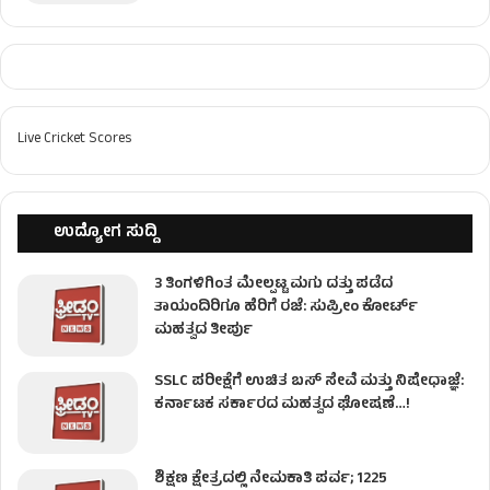
Live Cricket Scores
ಉದ್ಯೋಗ ಸುದ್ದಿ
3 ತಿಂಗಳಿಗಿಂತ ಮೇಲ್ಪಟ್ಟ ಮಗು ದತ್ತು ಪಡೆದ
ತಾಯಂದಿರಿಗೂ ಹೆರಿಗೆ ರಜೆ: ಸುಪ್ರೀಂ ಕೋರ್ಟ್
ಮಹತ್ವದ ತೀರ್ಪು
SSLC ಪರೀಕ್ಷೆಗೆ ಉಚಿತ ಬಸ್ ಸೇವೆ ಮತ್ತು ನಿಷೇಧಾಜ್ಞೆ:
ಕರ್ನಾಟಕ ಸರ್ಕಾರದ ಮಹತ್ವದ ಘೋಷಣೆ…!
ಶಿಕ್ಷಣ ಕ್ಷೇತ್ರದಲ್ಲಿ ನೇಮಕಾತಿ ಪರ್ವ; 1225