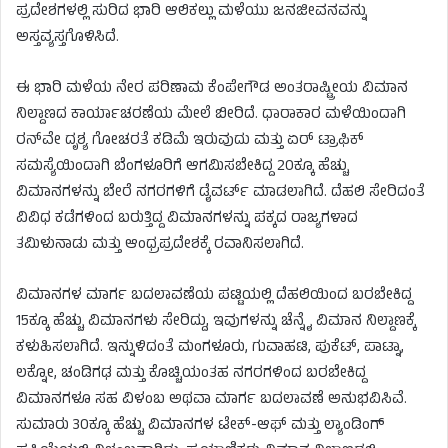
ಪ್ರದೇಶಗಳಲ್ಲಿ ಸುರಿದ ಭಾರಿ ಆಲಿಕಲ್ಲು ಮಳೆಯು ಜನಜೀವನವನ್ನು
ಅಸ್ತವ್ಯಸ್ತಗೊಳಿಸಿದೆ.
ಈ ಭಾರಿ ಮಳೆಯ ನೇರ ಪರಿಣಾಮ ಕೆಂಪೇಗೌಡ ಅಂತರಾಷ್ಟ್ರೀಯ ವಿಮಾನ
ನಿಲ್ದಾಣದ ಕಾರ್ಯಾಚರಣೆಯ ಮೇಲೆ ಬೀರಿದೆ. ಧಾರಾಕಾರ ಮಳೆಯಿಂದಾಗಿ
ರನ್‌ವೇ ದೃಶ್ಯ ಗೋಚರತೆ ಕಡಿಮೆ ಇರುವುದು ಮತ್ತು ಏರ್ ಟ್ರಾಫಿಕ್
ಸಮಸ್ಯೆಯಿಂದಾಗಿ ಬೆಂಗಳೂರಿಗೆ ಆಗಮಿಸಬೇಕಿದ್ದ 20ಕ್ಕೂ ಹೆಚ್ಚು
ವಿಮಾನಗಳನ್ನು ಬೇರೆ ನಗರಗಳಿಗೆ ಡೈವರ್ಟ್ ಮಾಡಲಾಗಿದೆ. ದೆಹಲಿ ಸೇರಿದಂತೆ
ವಿವಿಧ ಕಡೆಗಳಿಂದ ಬರುತ್ತಿದ್ದ ವಿಮಾನಗಳನ್ನು ಪಕ್ಕದ ರಾಜ್ಯಗಳಾದ
ತಮಿಳುನಾಡು ಮತ್ತು ಆಂಧ್ರಪ್ರದೇಶಕ್ಕೆ ರವಾನಿಸಲಾಗಿದೆ.
ವಿಮಾನಗಳ ಮಾರ್ಗ ಬದಲಾವಣೆಯ ಪಟ್ಟಿಯಲ್ಲಿ ದೆಹಲಿಯಿಂದ ಬರಬೇಕಿದ್ದ
15ಕ್ಕೂ ಹೆಚ್ಚು ವಿಮಾನಗಳು ಸೇರಿದ್ದು, ಇವುಗಳನ್ನು ಚೆನ್ನೈ ವಿಮಾನ ನಿಲ್ದಾಣಕ್ಕೆ
ಕಳುಹಿಸಲಾಗಿದೆ. ಇನ್ನುಳಿದಂತೆ ಮಂಗಳೂರು, ಗುವಾಹಟಿ, ಪುಕೆಟ್, ಪಾಟ್ನಾ,
ಲಕ್ನೋ, ಚಂಡಿಗಢ ಮತ್ತು ಕೊಚ್ಚಿಯಂತಹ ನಗರಗಳಿಂದ ಬರಬೇಕಿದ್ದ
ವಿಮಾನಗಳೂ ಸಹ ವಿಳಂಬ ಅಥವಾ ಮಾರ್ಗ ಬದಲಾವಣೆ ಅನುಭವಿಸಿವೆ.
ಸುಮಾರು 30ಕ್ಕೂ ಹೆಚ್ಚು ವಿಮಾನಗಳ ಟೇಕ್-ಆಫ್ ಮತ್ತು ಲ್ಯಾಂಡಿಂಗ್