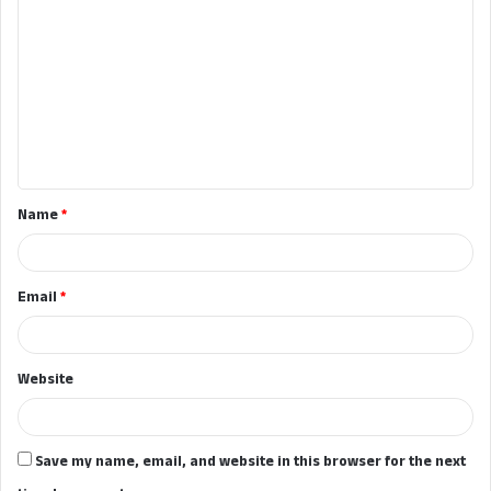
o
m
m
e
n
t
Name
*
*
Email
*
Website
Save my name, email, and website in this browser for the next