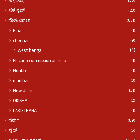
(36)
ಜ್ಯೋತಿಷ್ಯ
(23)
ಟೆಕ್ ಲೈಫ್
(871)
ದೇಶ/ವಿದೇಶ
(1)
BIhar
(9)
chennai
(4)
west bengal
(1)
Election commission of India
(1)
Health
(3)
mumbai
(31)
New delhi
(2)
ODISHA
(1)
PAKISTHANA
(89)
ಧರ್ಮ
(5)
ಫುಡ್​​