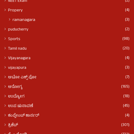
(2)
NEET Exam
(4)
Propery
(3)
ramanagara
(2)
puducherry
(98)
Sports
(20)
Tamil nadu
(4)
VIjayanagara
(3)
vijayapura
(7)
ಆಟೋ ಎಕ್ಸ್ ಪೋ
(165)
ಆರೋಗ್ಯ
(18)
ಉದ್ಯೋಗ
(45)
ಉಪ ಚುನಾವಣೆ
(4)
ಕಂಪ್ಲೇಂಟ್ ಕಾರ್ನರ್
(301)
ಕ್ರಿಕೆಟ್