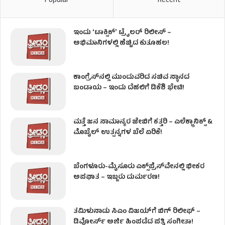
Popular
Recent
ಇಂದು ʻಟಾಕ್ಸಿಕ್ʼ ಟ್ರೈಲರ್ ರಿಲೀಸ್‌ –
ಅಭಿಮಾನಿಗಳಲ್ಲಿ ಹೆಚ್ಚಿದ ಕುತೂಹಲ!
ಕಾಂಗ್ರೆಸ್​ನಲ್ಲಿ ಮುಂದುವರಿದ ಸಚಿವ ಸ್ಥಾನದ
ಬಂಡಾಯ – ಇಂದು ದೆಹಲಿಗೆ ಡಿಕೆಶಿ ಭೇಟಿ!
ಮತ್ತೆ ಜನ ಸಾಮಾನ್ಯರ ಜೇಬಿಗೆ ಕತ್ತರಿ – ಎಲೆಕ್ಟ್ರಾನಿಕ್ಸ್ &
ಮೊಬೈಲ್ ಉತ್ಪನ್ನಗಳ ಬೆಲೆ ಏರಿಕೆ!
ಬೆಂಗಳೂರು-ಮೈಸೂರು ಎಕ್ಸ್‌ಪ್ರೆಸ್‌ವೇನಲ್ಲಿ ಭೀಕರ
ಅಪಘಾತ – ಇಬ್ಬರು ದುರ್ಮರಣ!
ತಮಿಳುನಾಡು ಸಿಎಂ ವಿಜಯ್‌ಗೆ ಬಿಗ್ ರಿಲೀಫ್ –
ಡಿವೋರ್ಸ್ ಅರ್ಜಿ ಹಿಂಪಡೆದ ಪತ್ನಿ ಸಂಗೀತಾ!