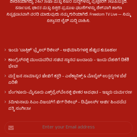
ವೇದಿಕೆಯಾಗಿದ್ದು, 24x7 ತಾಜಾ ಮತ್ತು ನಿಖರ ಸುದ್ದಿಗಳನ್ನು ಪ್ರೇಕ್ಷಕರಿಗೆ ತಲುಪಿಸುತ್ತದೆ.
ಕರ್ನಾಟಕ, ಭಾರತ ಮತ್ತು ವಿಶ್ವದ ಪ್ರಮುಖ ಘಟನೆಗಳನ್ನು ವೇಗವಾಗಿ ಹಾಗೂ
ನಿಷ್ಪಕ್ಷಪಾತವಾಗಿ ವರದಿ ಮಾಡುವುದು ನಮ್ಮ ಗುರಿಯಾಗಿದೆ. Freedom TV Live — ನಿಮ್ಮ
ವಿಶ್ವಾಸದ ಲೈವ್ ಸುದ್ದಿ ವಾಹಿನಿ.
ಇಂದು ʻಟಾಕ್ಸಿಕ್ʼ ಟ್ರೈಲರ್ ರಿಲೀಸ್‌ – ಅಭಿಮಾನಿಗಳಲ್ಲಿ ಹೆಚ್ಚಿದ ಕುತೂಹಲ!
ಕಾಂಗ್ರೆಸ್​ನಲ್ಲಿ ಮುಂದುವರಿದ ಸಚಿವ ಸ್ಥಾನದ ಬಂಡಾಯ – ಇಂದು ದೆಹಲಿಗೆ ಡಿಕೆಶಿ
ಭೇಟಿ!
ಮತ್ತೆ ಜನ ಸಾಮಾನ್ಯರ ಜೇಬಿಗೆ ಕತ್ತರಿ – ಎಲೆಕ್ಟ್ರಾನಿಕ್ಸ್ & ಮೊಬೈಲ್ ಉತ್ಪನ್ನಗಳ ಬೆಲೆ
ಏರಿಕೆ!
ಬೆಂಗಳೂರು-ಮೈಸೂರು ಎಕ್ಸ್‌ಪ್ರೆಸ್‌ವೇನಲ್ಲಿ ಭೀಕರ ಅಪಘಾತ – ಇಬ್ಬರು ದುರ್ಮರಣ!
ತಮಿಳುನಾಡು ಸಿಎಂ ವಿಜಯ್‌ಗೆ ಬಿಗ್ ರಿಲೀಫ್ – ಡಿವೋರ್ಸ್ ಅರ್ಜಿ ಹಿಂಪಡೆದ
ಪತ್ನಿ ಸಂಗೀತಾ!