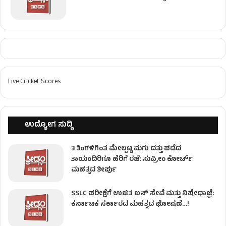
Live Cricket Scores
ಉದ್ಯೋಗ ಸುದ್ದಿ
3 ತಿಂಗಳಿಗಿಂತ ಮೇಲ್ಪಟ್ಟ ಮಗು ದತ್ತು ಪಡೆದ
ತಾಯಂದಿರಿಗೂ ಹೆರಿಗೆ ರಜೆ: ಸುಪ್ರೀಂ ಕೋರ್ಟ್
ಮಹತ್ವದ ತೀರ್ಪು
SSLC ಪರೀಕ್ಷೆಗೆ ಉಚಿತ ಬಸ್ ಸೇವೆ ಮತ್ತು ನಿಷೇಧಾಜ್ಞೆ:
ಕರ್ನಾಟಕ ಸರ್ಕಾರದ ಮಹತ್ವದ ಘೋಷಣೆ…!