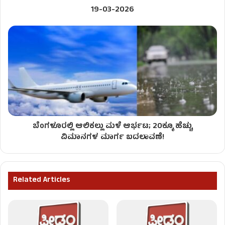
19-03-2026
ಬೆಂಗಳೂರಲ್ಲಿ ಆಲಿಕಲ್ಲು ಮಳೆ ಆರ್ಭಟ; 20ಕ್ಕೂ ಹೆಚ್ಚು
ವಿಮಾನಗಳ ಮಾರ್ಗ ಬದಲಾವಣೆ!
Related Articles