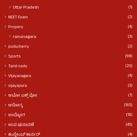
(1)
Uttar Pradesh
(2)
NEET Exam
(4)
Propery
(3)
ramanagara
(2)
puducherry
(98)
Sports
(20)
Tamil nadu
(4)
VIjayanagara
(3)
vijayapura
(7)
ಆಟೋ ಎಕ್ಸ್ ಪೋ
(165)
ಆರೋಗ್ಯ
(18)
ಉದ್ಯೋಗ
(45)
ಉಪ ಚುನಾವಣೆ
(4)
ಕಂಪ್ಲೇಂಟ್ ಕಾರ್ನರ್