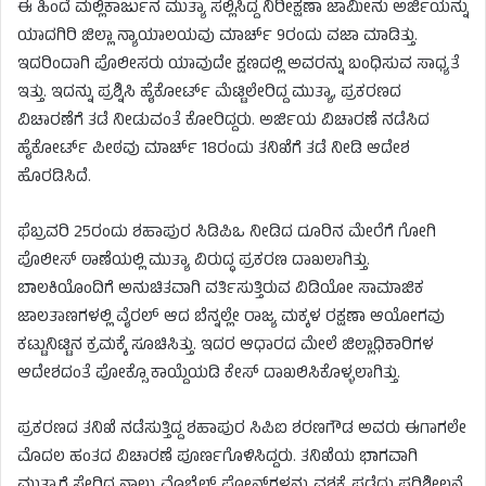
ಈ ಹಿಂದೆ ಮಲ್ಲಿಕಾರ್ಜುನ ಮುತ್ಯಾ ಸಲ್ಲಿಸಿದ್ದ ನಿರೀಕ್ಷಣಾ ಜಾಮೀನು ಅರ್ಜಿಯನ್ನು
ಯಾದಗಿರಿ ಜಿಲ್ಲಾ ನ್ಯಾಯಾಲಯವು ಮಾರ್ಚ್ 9ರಂದು ವಜಾ ಮಾಡಿತ್ತು.
ಇದರಿಂದಾಗಿ ಪೊಲೀಸರು ಯಾವುದೇ ಕ್ಷಣದಲ್ಲಿ ಅವರನ್ನು ಬಂಧಿಸುವ ಸಾಧ್ಯತೆ
ಇತ್ತು. ಇದನ್ನು ಪ್ರಶ್ನಿಸಿ ಹೈಕೋರ್ಟ್ ಮೆಟ್ಟಿಲೇರಿದ್ದ ಮುತ್ಯಾ, ಪ್ರಕರಣದ
ವಿಚಾರಣೆಗೆ ತಡೆ ನೀಡುವಂತೆ ಕೋರಿದ್ದರು. ಅರ್ಜಿಯ ವಿಚಾರಣೆ ನಡೆಸಿದ
ಹೈಕೋರ್ಟ್ ಪೀಠವು ಮಾರ್ಚ್ 18ರಂದು ತನಿಖೆಗೆ ತಡೆ ನೀಡಿ ಆದೇಶ
ಹೊರಡಿಸಿದೆ.
ಫೆಬ್ರವರಿ 25ರಂದು ಶಹಾಪುರ ಸಿಡಿಪಿಒ ನೀಡಿದ ದೂರಿನ ಮೇರೆಗೆ ಗೋಗಿ
ಪೊಲೀಸ್ ಠಾಣೆಯಲ್ಲಿ ಮುತ್ಯಾ ವಿರುದ್ಧ ಪ್ರಕರಣ ದಾಖಲಾಗಿತ್ತು.
ಬಾಲಕಿಯೊಂದಿಗೆ ಅನುಚಿತವಾಗಿ ವರ್ತಿಸುತ್ತಿರುವ ವಿಡಿಯೋ ಸಾಮಾಜಿಕ
ಜಾಲತಾಣಗಳಲ್ಲಿ ವೈರಲ್ ಆದ ಬೆನ್ನಲ್ಲೇ ರಾಜ್ಯ ಮಕ್ಕಳ ರಕ್ಷಣಾ ಆಯೋಗವು
ಕಟ್ಟುನಿಟ್ಟಿನ ಕ್ರಮಕ್ಕೆ ಸೂಚಿಸಿತ್ತು. ಇದರ ಆಧಾರದ ಮೇಲೆ ಜಿಲ್ಲಾಧಿಕಾರಿಗಳ
ಆದೇಶದಂತೆ ಪೋಕ್ಸೊ ಕಾಯ್ದೆಯಡಿ ಕೇಸ್ ದಾಖಲಿಸಿಕೊಳ್ಳಲಾಗಿತ್ತು.
ಪ್ರಕರಣದ ತನಿಖೆ ನಡೆಸುತ್ತಿದ್ದ ಶಹಾಪುರ ಸಿಪಿಐ ಶರಣಗೌಡ ಅವರು ಈಗಾಗಲೇ
ಮೊದಲ ಹಂತದ ವಿಚಾರಣೆ ಪೂರ್ಣಗೊಳಿಸಿದ್ದರು. ತನಿಖೆಯ ಭಾಗವಾಗಿ