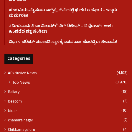
ಬೆಲೆ ಏರಿಕೆ!
ಬೆಂಗಳೂರು-ಮೈಸೂರು ಎಕ್ಸ್‌ಪ್ರೆಸ್‌ವೇನಲ್ಲಿ ಭೀಕರ ಅಪಘಾತ – ಇಬ್ಬರು
ದುರ್ಮರಣ!
ತಮಿಳುನಾಡು ಸಿಎಂ ವಿಜಯ್‌ಗೆ ಬಿಗ್ ರಿಲೀಫ್ – ಡಿವೋರ್ಸ್ ಅರ್ಜಿ
ಹಿಂಪಡೆದ ಪತ್ನಿ ಸಂಗೀತಾ!
ವಿಧಾನ ಪರಿಷತ್ ಸಭಾಪತಿ ಸ್ಥಾನಕ್ಕೆ ಬಸವರಾಜ ಹೊರಟ್ಟಿ ರಾಜೀನಾಮೆ!
Categories
(4,103)
#Exclusive News
(3,976)
Top News
(18)
Ballary
(3)
bescom
(10)
bidar
(7)
chamarajnagar
(4)
Chikkamagaluru