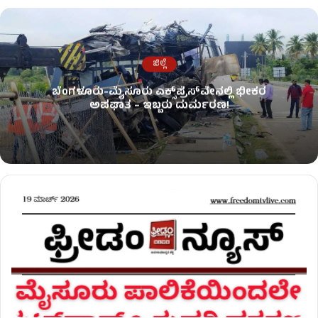
ಜಿಲ್ಲೆ
ಬೆಂಗಳೂರು-ಮೈಸೂರು ಎಕ್ಸ್‌ಪ್ರೆಸ್‌ವೇನಲ್ಲಿ ಭೀಕರ
ಅಪಘಾತ – ಇಬ್ಬರು ದುರ್ಮರಣ!