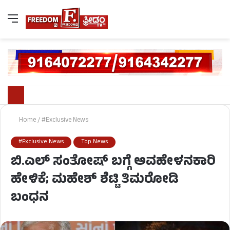
Home
/
#Exclusive News
#Exclusive News
Top News
ಬಿ.ಎಲ್​ ಸಂತೋಷ್​ ಬಗ್ಗೆ ಅವಹೇಳನಕಾರಿ
ಹೇಳಿಕೆ; ಮಹೇಶ್​ ಶೆಟ್ಟಿ ತಿಮರೋಡಿ
ಬಂಧನ