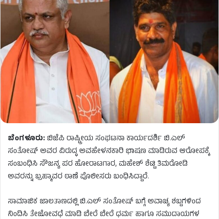
ಬೆಂಗಳೂರು:
ಬಿಜೆಪಿ ರಾಷ್ಟ್ರೀಯ ಸಂಘಟನಾ ಕಾರ್ಯದರ್ಶಿ ಬಿ.ಎಲ್​
ಸಂತೋಷ್​ ಅವರ ವಿರುದ್ಧ ಅವಹೇಳನಕಾರಿ ಭಾಷಣ ಮಾಡಿರುವ ಆರೋಪಕ್ಕೆ
ಸಂಬಂಧಿಸಿ ಸೌಜನ್ಯ ಪರ ಹೋರಾಟಗಾರ, ಮಹೇಶ್​​ ಶೆಟ್ಟಿ ತಿಮರೋಡಿ
ಅವರನ್ನು ಬ್ರಹ್ಮಾವರ ಠಾಣೆ ಪೊಲೀಸರು ಬಂಧಿಸಿದ್ದಾರೆ.
ಸಾಮಾಜಿಕ ಜಾಲತಾಣದಲ್ಲಿ ಬಿ.ಎಲ್​ ಸಂತೋಷ್​ ಬಗ್ಗೆ ಅವಾಚ್ಯ ಶಬ್ದಗಳಿಂದ
ನಿಂದಿಸಿ ತೇಜೋವಧೆ ಮಾಡಿ ಬೇರೆ ಬೇರೆ ಧರ್ಮ ಹಾಗೂ ಸಮುದಾಯಗಳ