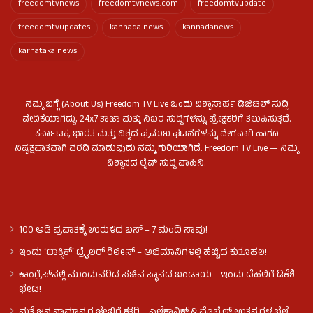
freedomtvnews
freedomtvnews.com
freedomtvupdate
freedomtvupdates
kannada news
kannadanews
karnataka news
ನಮ್ಮ ಬಗ್ಗೆ (About Us) Freedom TV Live ಒಂದು ವಿಶ್ವಾಸಾರ್ಹ ಡಿಜಿಟಲ್ ಸುದ್ದಿ
ವೇದಿಕೆಯಾಗಿದ್ದು, 24x7 ತಾಜಾ ಮತ್ತು ನಿಖರ ಸುದ್ದಿಗಳನ್ನು ಪ್ರೇಕ್ಷಕರಿಗೆ ತಲುಪಿಸುತ್ತದೆ.
ಕರ್ನಾಟಕ, ಭಾರತ ಮತ್ತು ವಿಶ್ವದ ಪ್ರಮುಖ ಘಟನೆಗಳನ್ನು ವೇಗವಾಗಿ ಹಾಗೂ
ನಿಷ್ಪಕ್ಷಪಾತವಾಗಿ ವರದಿ ಮಾಡುವುದು ನಮ್ಮ ಗುರಿಯಾಗಿದೆ. Freedom TV Live — ನಿಮ್ಮ
ವಿಶ್ವಾಸದ ಲೈವ್ ಸುದ್ದಿ ವಾಹಿನಿ.
100 ಅಡಿ ಪ್ರಪಾತಕ್ಕೆ ಉರುಳಿದ ಬಸ್‌ – 7 ಮಂದಿ ಸಾವು!
ಇಂದು ʻಟಾಕ್ಸಿಕ್ʼ ಟ್ರೈಲರ್ ರಿಲೀಸ್‌ – ಅಭಿಮಾನಿಗಳಲ್ಲಿ ಹೆಚ್ಚಿದ ಕುತೂಹಲ!
ಕಾಂಗ್ರೆಸ್​ನಲ್ಲಿ ಮುಂದುವರಿದ ಸಚಿವ ಸ್ಥಾನದ ಬಂಡಾಯ – ಇಂದು ದೆಹಲಿಗೆ ಡಿಕೆಶಿ
ಭೇಟಿ!
ಮತ್ತೆ ಜನ ಸಾಮಾನ್ಯರ ಜೇಬಿಗೆ ಕತ್ತರಿ – ಎಲೆಕ್ಟ್ರಾನಿಕ್ಸ್ & ಮೊಬೈಲ್ ಉತ್ಪನ್ನಗಳ ಬೆಲೆ