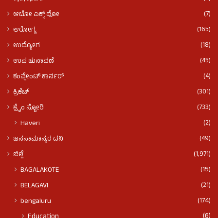
(7)
ಆಟೋ ಎಕ್ಸ್ ಪೋ
(165)
ಆರೋಗ್ಯ
(18)
ಉದ್ಯೋಗ
(45)
ಉಪ ಚುನಾವಣೆ
(4)
ಕಂಪ್ಲೇಂಟ್ ಕಾರ್ನರ್
(301)
ಕ್ರಿಕೆಟ್
(733)
ಕ್ರೈಂ ಸ್ಟೋರಿ
(2)
Haveri
(49)
ಜನಸಾಮಾನ್ಯರ ದನಿ
(1,971)
ಜಿಲ್ಲೆ
(15)
BAGALAKOTE
(21)
BELAGAVI
(174)
bengaluru
(6)
Education