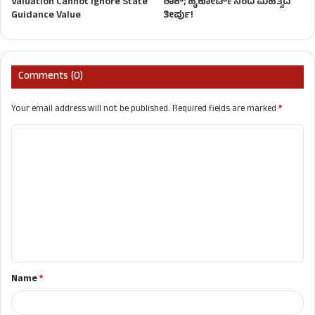
Valuation Cannot Ignore State
ಶಾಕ್; ಹೈಕೋರ್ಟ್‌ನಿಂದ ಮಹತ್ವದ
Guidance Value
ತೀರ್ಪು!
Comments (0)
Your email address will not be published.
Required fields are marked
*
C
o
m
m
e
n
t
Name
*
*