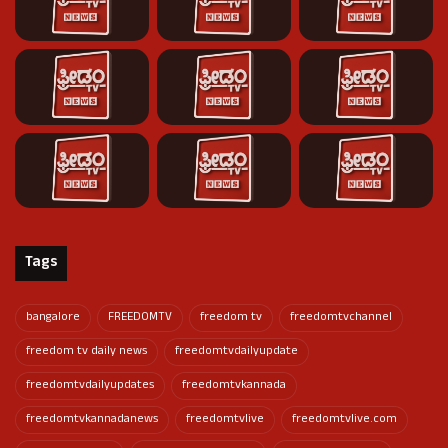
Tags
bangalore
FREEDOMTV
freedom tv
freedomtvchannel
freedom tv daily news
freedomtvdailyupdate
freedomtvdailyupdates
freedomtvkannada
freedomtvkannadanews
freedomtvlive
freedomtvlive.com