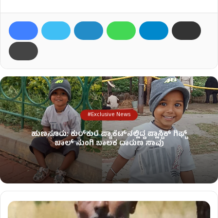
#Exclusive News
ಹುಣಸೂರು: ಕುರ್‌ಕುರೆ ಪ್ಯಾಕೆಟ್‌ನಲ್ಲಿದ್ದ ಪ್ಲಾಸ್ಟಿಕ್ ಗಿಫ್ಟ್
ಬಾಲ್ ನುಂಗಿ ಬಾಲಕ ದಾರುಣ ಸಾವು