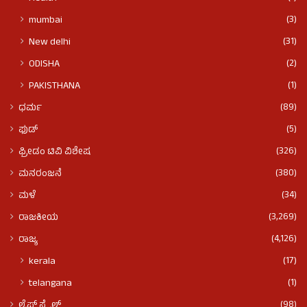
(3)
mumbai
(31)
New delhi
(2)
ODISHA
(1)
PAKISTHANA
(89)
ಧರ್ಮ
(5)
ಫುಡ್​​
(326)
ಫ್ರೀಡಂ ಟಿವಿ ವಿಶೇಷ
(380)
ಮನರಂಜನೆ
(34)
ಮಳೆ
(3,269)
ರಾಜಕೀಯ
(4,126)
ರಾಜ್ಯ
(17)
kerala
(1)
telangana
(98)
ಲೈಫ್ ಸ್ಟೈಲ್