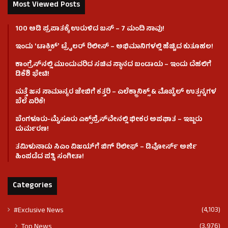
Most Viewed Posts
100 ಅಡಿ ಪ್ರಪಾತಕ್ಕೆ ಉರುಳಿದ ಬಸ್‌ – 7 ಮಂದಿ ಸಾವು!
ಇಂದು ʻಟಾಕ್ಸಿಕ್ʼ ಟ್ರೈಲರ್ ರಿಲೀಸ್‌ – ಅಭಿಮಾನಿಗಳಲ್ಲಿ ಹೆಚ್ಚಿದ ಕುತೂಹಲ!
ಕಾಂಗ್ರೆಸ್​ನಲ್ಲಿ ಮುಂದುವರಿದ ಸಚಿವ ಸ್ಥಾನದ ಬಂಡಾಯ – ಇಂದು ದೆಹಲಿಗೆ
ಡಿಕೆಶಿ ಭೇಟಿ!
ಮತ್ತೆ ಜನ ಸಾಮಾನ್ಯರ ಜೇಬಿಗೆ ಕತ್ತರಿ – ಎಲೆಕ್ಟ್ರಾನಿಕ್ಸ್ & ಮೊಬೈಲ್ ಉತ್ಪನ್ನಗಳ
ಬೆಲೆ ಏರಿಕೆ!
ಬೆಂಗಳೂರು-ಮೈಸೂರು ಎಕ್ಸ್‌ಪ್ರೆಸ್‌ವೇನಲ್ಲಿ ಭೀಕರ ಅಪಘಾತ – ಇಬ್ಬರು
ದುರ್ಮರಣ!
ತಮಿಳುನಾಡು ಸಿಎಂ ವಿಜಯ್‌ಗೆ ಬಿಗ್ ರಿಲೀಫ್ – ಡಿವೋರ್ಸ್ ಅರ್ಜಿ
ಹಿಂಪಡೆದ ಪತ್ನಿ ಸಂಗೀತಾ!
Categories
(4,103)
#Exclusive News
(3,976)
Top News