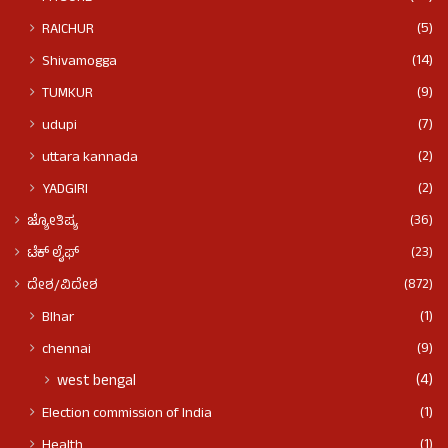
(5)
RAICHUR
(14)
Shivamogga
(9)
TUMKUR
(7)
udupi
(2)
uttara kannada
(2)
YADGIRI
(36)
ಜ್ಯೋತಿಷ್ಯ
(23)
ಟೆಕ್ ಲೈಫ್
(872)
ದೇಶ/ವಿದೇಶ
(1)
BIhar
(9)
chennai
(4)
west bengal
(1)
Election commission of India
(1)
Health