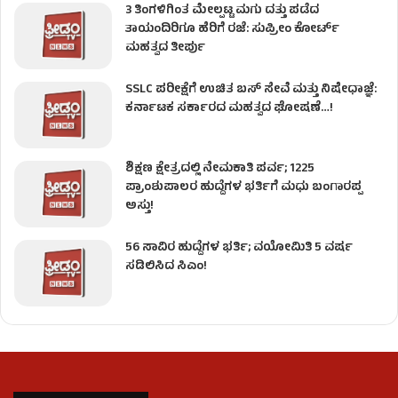
3 ತಿಂಗಳಿಗಿಂತ ಮೇಲ್ಪಟ್ಟ ಮಗು ದತ್ತು ಪಡೆದ
ತಾಯಂದಿರಿಗೂ ಹೆರಿಗೆ ರಜೆ: ಸುಪ್ರೀಂ ಕೋರ್ಟ್
ಮಹತ್ವದ ತೀರ್ಪು
SSLC ಪರೀಕ್ಷೆಗೆ ಉಚಿತ ಬಸ್ ಸೇವೆ ಮತ್ತು ನಿಷೇಧಾಜ್ಞೆ:
ಕರ್ನಾಟಕ ಸರ್ಕಾರದ ಮಹತ್ವದ ಘೋಷಣೆ…!
ಶಿಕ್ಷಣ ಕ್ಷೇತ್ರದಲ್ಲಿ ನೇಮಕಾತಿ ಪರ್ವ; 1225
ಪ್ರಾಂಶುಪಾಲರ ಹುದ್ದೆಗಳ ಭರ್ತಿಗೆ ಮಧು ಬಂಗಾರಪ್ಪ
ಅಸ್ತು!
56 ಸಾವಿರ ಹುದ್ದೆಗಳ ಭರ್ತಿ; ವಯೋಮಿತಿ 5 ವರ್ಷ
ಸಡಿಲಿಸಿದ ಸಿಎಂ!