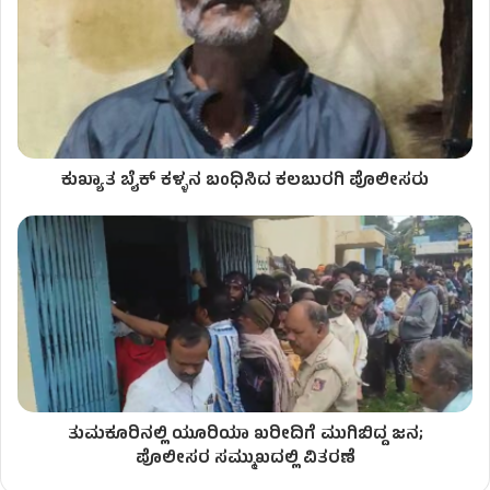
ಕುಖ್ಯಾತ ಬೈಕ್​ ಕಳ್ಳನ ಬಂಧಿಸಿದ ಕಲಬುರಗಿ ಪೊಲೀಸರು
ತುಮಕೂರಿನಲ್ಲಿ ಯೂರಿಯಾ ಖರೀದಿಗೆ ಮುಗಿಬಿದ್ದ ಜನ;
ಪೊಲೀಸರ ಸಮ್ಮುಖದಲ್ಲಿ ವಿತರಣೆ