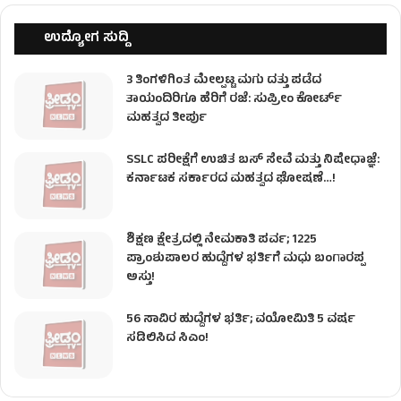
ಉದ್ಯೋಗ ಸುದ್ದಿ
3 ತಿಂಗಳಿಗಿಂತ ಮೇಲ್ಪಟ್ಟ ಮಗು ದತ್ತು ಪಡೆದ
ತಾಯಂದಿರಿಗೂ ಹೆರಿಗೆ ರಜೆ: ಸುಪ್ರೀಂ ಕೋರ್ಟ್
ಮಹತ್ವದ ತೀರ್ಪು
SSLC ಪರೀಕ್ಷೆಗೆ ಉಚಿತ ಬಸ್ ಸೇವೆ ಮತ್ತು ನಿಷೇಧಾಜ್ಞೆ:
ಕರ್ನಾಟಕ ಸರ್ಕಾರದ ಮಹತ್ವದ ಘೋಷಣೆ…!
ಶಿಕ್ಷಣ ಕ್ಷೇತ್ರದಲ್ಲಿ ನೇಮಕಾತಿ ಪರ್ವ; 1225
ಪ್ರಾಂಶುಪಾಲರ ಹುದ್ದೆಗಳ ಭರ್ತಿಗೆ ಮಧು ಬಂಗಾರಪ್ಪ
ಅಸ್ತು!
56 ಸಾವಿರ ಹುದ್ದೆಗಳ ಭರ್ತಿ; ವಯೋಮಿತಿ 5 ವರ್ಷ
ಸಡಿಲಿಸಿದ ಸಿಎಂ!