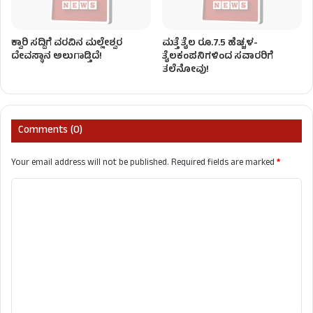
ಕ್ವಾರಿ ಸದ್ದಿಗೆ ವರವಿನ ಮಲ್ಲೇಶ್ವರ
ಮತ್ತೆ ತೈಲ ರೂ.7.5 ಹೆಚ್ಚಳ-
ದೇವಸ್ಥಾನ ಅಲುಗಾಡ್ತಿದೆ!
ತೈಲಕಂಪನಿಗಳಿಂದ ಸವಾರರಿಗೆ
ತಲೆನೋವು!
Comments (0)
Your email address will not be published.
Required fields are marked
*
C
o
m
m
e
n