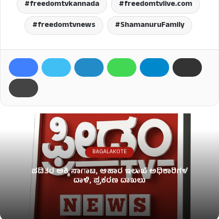
freedomtvkannada
freedomtvlive.com
freedomtvnews
ShamanuruFamily
BAGALAKOTE
ಪಡಿತರ ಅಕ್ಕಿ ಸಾಗಾಟ, ಆಹಾರ ಇಲಾಖೆ ಅಧಿಕಾರಿಗಳ
ದಾಳಿ, ಪ್ರಕರಣ ದಾಖಲು