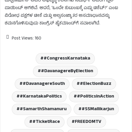
ಮಲ್ಲಿಕಾರ್ಜುನ್ ಅವರ ಅಭಿವೃದ್ಧಿ ಕೆಲಸಗಳು ಸಮರ್ಥ್ ಅವರಿಗೆ ಪ್ಲಸ್
ಪಾಯಿಂಟ್ ಆಗಲಿವೆ. ಆದರೆ, ‘ಒಂದೇ ಕುಟುಂಬಕ್ಕೆ ಎಷ್ಟು ಟಿಕೆಟ್?’ ಎಂಬ
ವಿರೋಧ ಪಕ್ಷಗಳ ಟೀಕೆ ಮತ್ತು ಅಲ್ಪಸಂಖ್ಯಾತರ ಅಸಮಾಧಾನವನ್ನು
ಶಮನಗೊಳಿಸುವುದು ಕಾಂಗ್ರೆಸ್ ಹೈಕಮಾಂಡ್‌ಗೆ ಸವಾಲಾಗಿದೆ.
Post Views:
160
#CongressKarnataka
#DavanagereByElection
#DavanagereSouth
#ElectionBuzz
#KarnatakaPolitics
#PoliticsInAction
#SamarthShamanuru
#SSMallikarjun
#TicketRace
FREEDOMTV