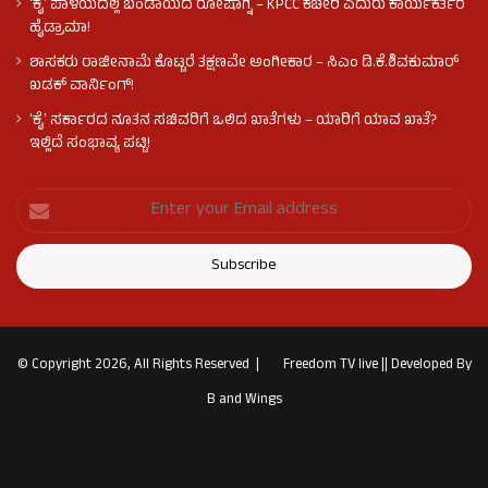
ʻಕೈʼ​ ಪಾಳಯದಲ್ಲಿ ಬಂಡಾಯದ ರೋಷಾಗ್ನಿ – KPCC ಕಚೇರಿ ಎದುರು ಕಾರ್ಯಕರ್ತರ
ಹೈಡ್ರಾಮಾ!
ಶಾಸಕರು ರಾಜೀನಾಮೆ ಕೊಟ್ಟರೆ ತಕ್ಷಣವೇ ಅಂಗೀಕಾರ – ಸಿಎಂ ಡಿ.ಕೆ.ಶಿವಕುಮಾರ್
ಖಡಕ್ ವಾರ್ನಿಂಗ್!
ʻಕೈʼ ಸರ್ಕಾರದ ನೂತನ ಸಚಿವರಿಗೆ ಒಲಿದ ಖಾತೆಗಳು – ಯಾರಿಗೆ ಯಾವ ಖಾತೆ?
ಇಲ್ಲಿದೆ ಸಂಭಾವ್ಯ ಪಟ್ಟಿ!
© Copyright 2026, All Rights Reserved |
Freedom TV live
||
Developed By
B and Wings