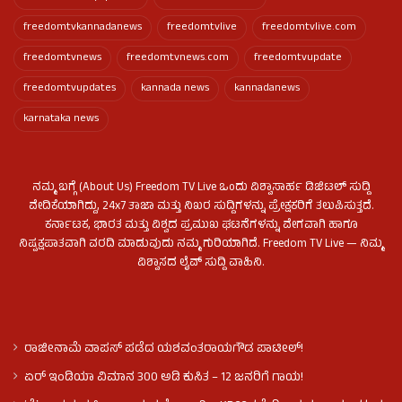
freedomtvkannadanews
freedomtvlive
freedomtvlive.com
freedomtvnews
freedomtvnews.com
freedomtvupdate
freedomtvupdates
kannada news
kannadanews
karnataka news
ನಮ್ಮ ಬಗ್ಗೆ (About Us) Freedom TV Live ಒಂದು ವಿಶ್ವಾಸಾರ್ಹ ಡಿಜಿಟಲ್ ಸುದ್ದಿ
ವೇದಿಕೆಯಾಗಿದ್ದು, 24x7 ತಾಜಾ ಮತ್ತು ನಿಖರ ಸುದ್ದಿಗಳನ್ನು ಪ್ರೇಕ್ಷಕರಿಗೆ ತಲುಪಿಸುತ್ತದೆ.
ಕರ್ನಾಟಕ, ಭಾರತ ಮತ್ತು ವಿಶ್ವದ ಪ್ರಮುಖ ಘಟನೆಗಳನ್ನು ವೇಗವಾಗಿ ಹಾಗೂ
ನಿಷ್ಪಕ್ಷಪಾತವಾಗಿ ವರದಿ ಮಾಡುವುದು ನಮ್ಮ ಗುರಿಯಾಗಿದೆ. Freedom TV Live — ನಿಮ್ಮ
ವಿಶ್ವಾಸದ ಲೈವ್ ಸುದ್ದಿ ವಾಹಿನಿ.
ರಾಜೀನಾಮೆ ವಾಪಸ್ ಪಡೆದ ಯಶವಂತರಾಯಗೌಡ ಪಾಟೀಲ್‌!
ಏರ್ ಇಂಡಿಯಾ ವಿಮಾನ 300 ಅಡಿ ಕುಸಿತ – 12 ಜನರಿಗೆ ಗಾಯ!