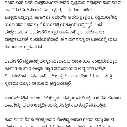
ಸಚಿವ ಎಸ್.ಎಸ್. ಮಲ್ಲಿಕಾರ್ಜುನ್ ಅವರ ಪುತ್ರರಾದ ಸಮರ್ಥ್ ಶಾಮನೂರು
ಅವರಿಗೆ ಟಿಕೆಟ್ ನೀಡಬೇಕೆಂದು ಕ್ಷೇತ್ರದಾದ್ಯಂತ ಬೆಂಬಲಿಗರು
ಒತ್ತಾಯಿಸುತ್ತಿದ್ದಾರೆ. ಈಗಾಗಲೇ ಸಮರ್ಥ್ ಅವರು ಕ್ಷೇತ್ರದಲ್ಲಿ ಸಕ್ರಿಯರಾಗಿದ್ದು,
ಯುವ ಸಮೂಹವನ್ನು ಸೆಳೆಯುವಲ್ಲಿ ಯಶಸ್ವಿಯಾಗುತ್ತಿದ್ದಾರೆ. ತಂದೆ
ಮಲ್ಲಿಕಾರ್ಜುನ್ ದಾವಣಗೆರೆ ಉತ್ತರ ಶಾಸಕರಾಗಿದ್ದರೆ, ತಾಯಿ ಪ್ರಭಾ
ಮಲ್ಲಿಕಾರ್ಜುನ್ ಸಂಸದೆಯಾಗಿದ್ದಾರೆ. ಈಗ ಮಗನನ್ನೂ ರಾಜಕೀಯಕ್ಕೆ ತರಲು
ಕುಟುಂಬ ಉತ್ಸುಕವಾಗಿದೆ.
ದಾವಣಗೆರೆ ದಕ್ಷಿಣದಲ್ಲಿ ಮುಸ್ಲಿಂ ಮತದಾರರು ನಿರ್ಣಾಯಕ ಸಂಖ್ಯೆಯಲ್ಲಿದ್ದಾರೆ.
ಹೀಗಾಗಿ ಈ ಬಾರಿ ಅಲ್ಪಸಂಖ್ಯಾತ ಸಮುದಾಯದ ಅಭ್ಯರ್ಥಿಗೆ ಟಿಕೆಟ್
ನೀಡಬೇಕೆಂದು ಸಚಿವ ಜಮೀರ್ ಅಹ್ಮದ್ ಖಾನ್ ಬೆಂಬಲಿತ ತಂಡ ಮತ್ತು
ಸ್ಥಳೀಯ ಮುಸ್ಲಿಂ ನಾಯಕರು ಆಗ್ರಹಿಸಿದ್ದಾರೆ.
ಕಾಂಗ್ರೆಸ್‌ನಲ್ಲಿನ ಈ ಆಂತರಿಕ ಭಿನ್ನಮತವನ್ನು ಬಳಸಿಕೊಳ್ಳಲು ಬಿಜೆಪಿ ಹೊಂಚು
ಹಾಕುತ್ತಿದ್ದು, ಪ್ರಬಲ ಅಭ್ಯರ್ಥಿಯನ್ನು ಕಣಕ್ಕಿಳಿಸಲು ಸಿದ್ಧತೆ ನಡೆಸುತ್ತಿದೆ.
ಶಾಮನೂರು ಶಿವಶಂಕರಪ್ಪ ಅವರ ಮೇಲಿದ್ದ ಅಪಾರ ಗೌರವ ಮತ್ತು ಸಚಿವ