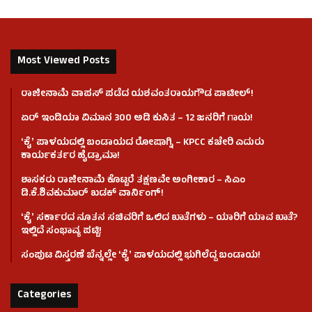
Most Viewed Posts
ರಾಜೀನಾಮೆ ವಾಪಸ್ ಪಡೆದ ಯಶವಂತರಾಯಗೌಡ ಪಾಟೀಲ್‌!
ಏರ್ ಇಂಡಿಯಾ ವಿಮಾನ 300 ಅಡಿ ಕುಸಿತ – 12 ಜನರಿಗೆ ಗಾಯ!
ʻಕೈʼ​ ಪಾಳಯದಲ್ಲಿ ಬಂಡಾಯದ ರೋಷಾಗ್ನಿ – KPCC ಕಚೇರಿ ಎದುರು
ಕಾರ್ಯಕರ್ತರ ಹೈಡ್ರಾಮಾ!
ಶಾಸಕರು ರಾಜೀನಾಮೆ ಕೊಟ್ಟರೆ ತಕ್ಷಣವೇ ಅಂಗೀಕಾರ – ಸಿಎಂ
ಡಿ.ಕೆ.ಶಿವಕುಮಾರ್ ಖಡಕ್ ವಾರ್ನಿಂಗ್!
ʻಕೈʼ ಸರ್ಕಾರದ ನೂತನ ಸಚಿವರಿಗೆ ಒಲಿದ ಖಾತೆಗಳು – ಯಾರಿಗೆ ಯಾವ ಖಾತೆ?
ಇಲ್ಲಿದೆ ಸಂಭಾವ್ಯ ಪಟ್ಟಿ!
ಸಂಪುಟ ವಿಸ್ತರಣೆ ಬೆನ್ನಲ್ಲೇ ʻಕೈʼ ಪಾಳಯದಲ್ಲಿ ಭುಗಿಲೆದ್ದ ಬಂಡಾಯ!
Categories