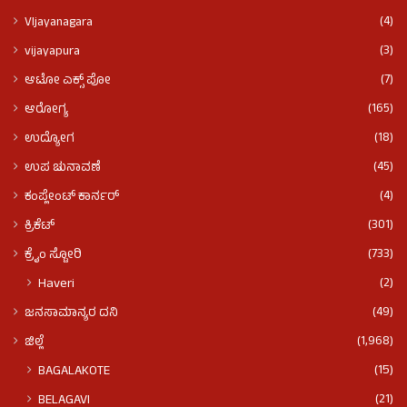
(4)
VIjayanagara
(3)
vijayapura
(7)
ಆಟೋ ಎಕ್ಸ್ ಪೋ
(165)
ಆರೋಗ್ಯ
(18)
ಉದ್ಯೋಗ
(45)
ಉಪ ಚುನಾವಣೆ
(4)
ಕಂಪ್ಲೇಂಟ್ ಕಾರ್ನರ್
(301)
ಕ್ರಿಕೆಟ್
(733)
ಕ್ರೈಂ ಸ್ಟೋರಿ
(2)
Haveri
(49)
ಜನಸಾಮಾನ್ಯರ ದನಿ
(1,968)
ಜಿಲ್ಲೆ
(15)
BAGALAKOTE
(21)
BELAGAVI