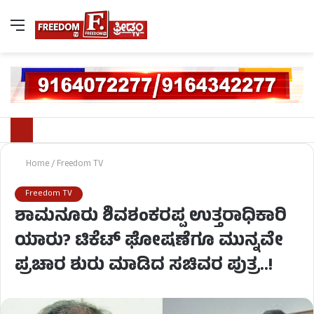
Home
/
Freedom TV
Freedom TV
ಶಾಮನೂರು ಶಿವಶಂಕರಪ್ಪ ಉತ್ತರಾಧಿಕಾರಿ
ಯಾರು? ಟಿಕೆಟ್ ಘೋಷಣೆಗೂ ಮುನ್ನವೇ
ಪ್ರಚಾರ ಶುರು ಮಾಡಿದ ಸಚಿವರ ಪುತ್ರ..!