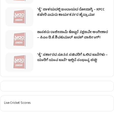
ʻಕೈʼ​ ಪಾಳಯದಲ್ಲಿ ಬಂಡಾಯದ ರೋಷಾಗ್ನಿ – KPCC
ಕಚೇರಿ ಎದುರು ಕಾರ್ಯಕರ್ತರ ಹೈಡ್ರಾಮಾ!
ಶಾಸಕರು ರಾಜೀನಾಮೆ ಕೊಟ್ಟರೆ ತಕ್ಷಣವೇ ಅಂಗೀಕಾರ
– ಸಿಎಂ ಡಿ.ಕೆ.ಶಿವಕುಮಾರ್ ಖಡಕ್ ವಾರ್ನಿಂಗ್!
ʻಕೈʼ ಸರ್ಕಾರದ ನೂತನ ಸಚಿವರಿಗೆ ಒಲಿದ ಖಾತೆಗಳು –
ಯಾರಿಗೆ ಯಾವ ಖಾತೆ? ಇಲ್ಲಿದೆ ಸಂಭಾವ್ಯ ಪಟ್ಟಿ!
Live Cricket Scores