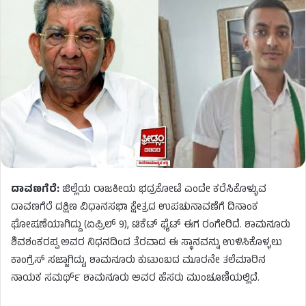
ದಾವಣಗೆರೆ:
ಜಿಲ್ಲೆಯ ರಾಜಕೀಯ ಭದ್ರಕೋಟೆ ಎಂದೇ ಕರೆಸಿಕೊಳ್ಳುವ
ದಾವಣಗೆರೆ ದಕ್ಷಿಣ ವಿಧಾನಸಭಾ ಕ್ಷೇತ್ರದ ಉಪಚುನಾವಣೆಗೆ ದಿನಾಂಕ
ಘೋಷಣೆಯಾಗಿದ್ದು (ಏಪ್ರಿಲ್ 9), ಟಿಕೆಟ್ ಫೈಟ್ ಈಗ ರಂಗೇರಿದೆ. ಶಾಮನೂರು
ಶಿವಶಂಕರಪ್ಪ ಅವರ ನಿಧನದಿಂದ ತೆರವಾದ ಈ ಸ್ಥಾನವನ್ನು ಉಳಿಸಿಕೊಳ್ಳಲು
ಕಾಂಗ್ರೆಸ್ ಸಜ್ಜಾಗಿದ್ದು, ಶಾಮನೂರು ಕುಟುಂಬದ ಮೂರನೇ ತಲೆಮಾರಿನ
ನಾಯಕ ಸಮರ್ಥ್ ಶಾಮನೂರು ಅವರ ಹೆಸರು ಮುಂಚೂಣಿಯಲ್ಲಿದೆ.