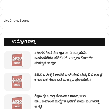
Live Cricket Scores
ಉದ್ಯೋಗ ಸುದ್ದಿ
3 ತಿಂಗಳಿಗಿಂತ ಮೇಲ್ಪಟ್ಟ ಮಗು ದತ್ತು ಪಡೆದ
ತಾಯಂದಿರಿಗೂ ಹೆರಿಗೆ ರಜೆ: ಸುಪ್ರೀಂ ಕೋರ್ಟ್
ಮಹತ್ವದ ತೀರ್ಪು
SSLC ಪರೀಕ್ಷೆಗೆ ಉಚಿತ ಬಸ್ ಸೇವೆ ಮತ್ತು ನಿಷೇಧಾಜ್ಞೆ:
ಕರ್ನಾಟಕ ಸರ್ಕಾರದ ಮಹತ್ವದ ಘೋಷಣೆ…!
ಶಿಕ್ಷಣ ಕ್ಷೇತ್ರದಲ್ಲಿ ನೇಮಕಾತಿ ಪರ್ವ; 1225
ಪ್ರಾಂಶುಪಾಲರ ಹುದ್ದೆಗಳ ಭರ್ತಿಗೆ ಮಧು ಬಂಗಾರಪ್ಪ
ಅಸ್ತು!