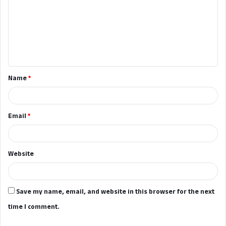
m
m
e
n
t
Name
*
*
Email
*
Website
Save my name, email, and website in this browser for the next
time I comment.