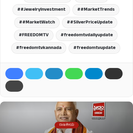
#JewelryInvestment
#MarketTrends
#MarketWatch
#SilverPriceUpdate
FREEDOMTV
freedomtvdailyupdate
freedomtvkannada
freedomtvupdate
ರಾಜಕೀಯ