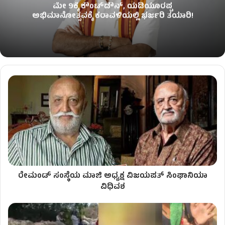
ಮೇ 9ಕ್ಕೆ ಕೌಂಟ್​​ಡೌನ್, ಯಡಿಯೂರಪ್ಪ
ಅಭಿಮಾನೋತ್ಸವಕ್ಕೆ ಕರಾವಳಿಯಲ್ಲಿ ಭರ್ಜರಿ ತಯಾರಿ!
ರೇಮಂಡ್ ಸಂಸ್ಥೆಯ ಮಾಜಿ ಅಧ್ಯಕ್ಷ ವಿಜಯಪತ್ ಸಿಂಘಾನಿಯಾ
ವಿಧಿವಶ