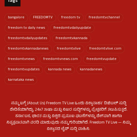
Tags
bangalore
FREEDOMTV
freedom tv
freedomtvchannel
freedom tv daily news
freedomtvdailyupdate
freedomtvdailyupdates
freedomtvkannada
freedomtvkannadanews
freedomtvlive
freedomtvlive.com
freedomtvnews
freedomtvnews.com
freedomtvupdate
freedomtvupdates
kannada news
kannadanews
karnataka news
ನಮ್ಮ ಬಗ್ಗೆ (About Us) Freedom TV Live ಒಂದು ವಿಶ್ವಾಸಾರ್ಹ ಡಿಜಿಟಲ್ ಸುದ್ದಿ
ವೇದಿಕೆಯಾಗಿದ್ದು, 24x7 ತಾಜಾ ಮತ್ತು ನಿಖರ ಸುದ್ದಿಗಳನ್ನು ಪ್ರೇಕ್ಷಕರಿಗೆ ತಲುಪಿಸುತ್ತದೆ.
ಕರ್ನಾಟಕ, ಭಾರತ ಮತ್ತು ವಿಶ್ವದ ಪ್ರಮುಖ ಘಟನೆಗಳನ್ನು ವೇಗವಾಗಿ ಹಾಗೂ
ನಿಷ್ಪಕ್ಷಪಾತವಾಗಿ ವರದಿ ಮಾಡುವುದು ನಮ್ಮ ಗುರಿಯಾಗಿದೆ. Freedom TV Live — ನಿಮ್ಮ
ವಿಶ್ವಾಸದ ಲೈವ್ ಸುದ್ದಿ ವಾಹಿನಿ.