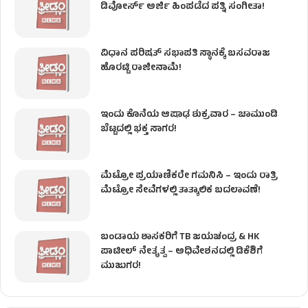
ಡಿವೋರ್ಸ್ ಅರ್ಜಿ ಹಿಂಪಡೆದ ಪತ್ನಿ ಸಂಗೀತಾ!
ವಿಧಾನ ಪರಿಷತ್ ಸಭಾಪತಿ ಸ್ಥಾನಕ್ಕೆ ಬಸವರಾಜ
ಹೊರಟ್ಟಿ ರಾಜೀನಾಮೆ!
ಇಂದು ಕೊನೆಯ ಆಷಾಢ ಶುಕ್ರವಾರ – ಚಾಮುಂಡಿ
ಬೆಟ್ಟದಲ್ಲಿ ಭಕ್ತ ಸಾಗರ!
ಮೆಟ್ರೋ ಪ್ರಯಾಣಿಕರೇ ಗಮನಿಸಿ – ಇಂದು ರಾತ್ರಿ
ಮೆಟ್ರೋ ಸೇವೆಗಳಲ್ಲಿ ತಾತ್ಕಾಲಿಕ ಬದಲಾವಣೆ!
ಬಂಡಾಯ ಶಾಸಕರಿಗೆ TB ಜಯಚಂದ್ರ & HK
ಪಾಟೀಲ್ ನೇತೃತ್ವ – ಅಧಿವೇಶನದಲ್ಲಿ ಡಿಕೆಶಿಗೆ
ಮುಜುಗರ!