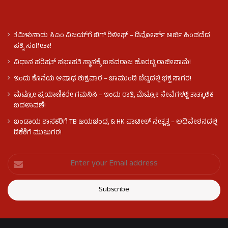
ತಮಿಳುನಾಡು ಸಿಎಂ ವಿಜಯ್‌ಗೆ ಬಿಗ್ ರಿಲೀಫ್ – ಡಿವೋರ್ಸ್ ಅರ್ಜಿ ಹಿಂಪಡೆದ
ಪತ್ನಿ ಸಂಗೀತಾ!
ವಿಧಾನ ಪರಿಷತ್ ಸಭಾಪತಿ ಸ್ಥಾನಕ್ಕೆ ಬಸವರಾಜ ಹೊರಟ್ಟಿ ರಾಜೀನಾಮೆ!
ಇಂದು ಕೊನೆಯ ಆಷಾಢ ಶುಕ್ರವಾರ – ಚಾಮುಂಡಿ ಬೆಟ್ಟದಲ್ಲಿ ಭಕ್ತ ಸಾಗರ!
ಮೆಟ್ರೋ ಪ್ರಯಾಣಿಕರೇ ಗಮನಿಸಿ – ಇಂದು ರಾತ್ರಿ ಮೆಟ್ರೋ ಸೇವೆಗಳಲ್ಲಿ ತಾತ್ಕಾಲಿಕ
ಬದಲಾವಣೆ!
ಬಂಡಾಯ ಶಾಸಕರಿಗೆ TB ಜಯಚಂದ್ರ & HK ಪಾಟೀಲ್ ನೇತೃತ್ವ – ಅಧಿವೇಶನದಲ್ಲಿ
ಡಿಕೆಶಿಗೆ ಮುಜುಗರ!