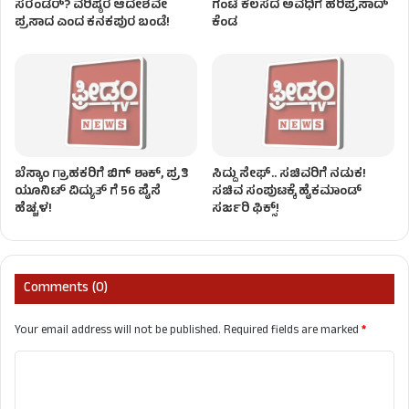
ಸರೆಂಡರ್? ವರಿಷ್ಠರ ಆದೇಶವೇ
ಗಂಟೆ ಕೆಲಸದ ಅವಧಿಗೆ ಹರಿಪ್ರಸಾದ್
ಪ್ರಸಾದ ಎಂದ ಕನಕಪುರ ಬಂಡೆ!
ಕೆಂಡ
ಬೆಸ್ಕಾಂ ಗ್ರಾಹಕರಿಗೆ ಬಿಗ್ ಶಾಕ್, ಪ್ರತಿ
ಸಿದ್ದು ಸೇಫ್.. ಸಚಿವರಿಗೆ ನಡುಕ!
ಯೂನಿಟ್ ವಿದ್ಯುತ್ ಗೆ 56 ಪೈಸೆ
ಸಚಿವ ಸಂಪುಟಕ್ಕೆ ಹೈಕಮಾಂಡ್
ಹೆಚ್ಚಳ!
ಸರ್ಜರಿ ಫಿಕ್ಸ್!
Comments (0)
Your email address will not be published.
Required fields are marked
*
C
o