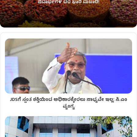
ಪದಾರ್ಥಗಳ ದರ ಭಾರಿ ದುಬಾರಿ!
JDSಗೆ ಸ್ವಂತ ಶಕ್ತಿಯಿಂದ ಅಧಿಕಾರಕ್ಕೇರಲು ಸಾಧ್ಯವೇ ಇಲ್ಲ: ಸಿ.ಎಂ
ವ್ಯಂಗ್ಯ