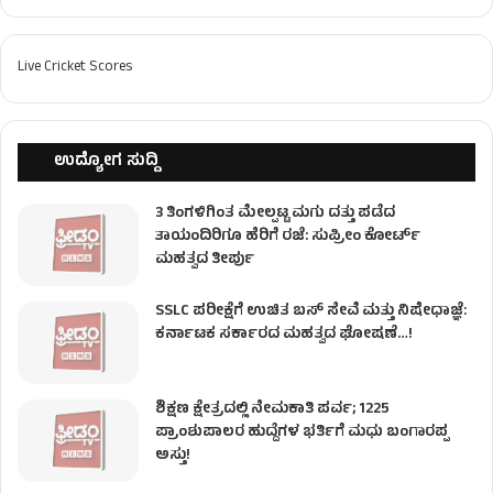
Live Cricket Scores
ಉದ್ಯೋಗ ಸುದ್ದಿ
3 ತಿಂಗಳಿಗಿಂತ ಮೇಲ್ಪಟ್ಟ ಮಗು ದತ್ತು ಪಡೆದ
ತಾಯಂದಿರಿಗೂ ಹೆರಿಗೆ ರಜೆ: ಸುಪ್ರೀಂ ಕೋರ್ಟ್
ಮಹತ್ವದ ತೀರ್ಪು
SSLC ಪರೀಕ್ಷೆಗೆ ಉಚಿತ ಬಸ್ ಸೇವೆ ಮತ್ತು ನಿಷೇಧಾಜ್ಞೆ:
ಕರ್ನಾಟಕ ಸರ್ಕಾರದ ಮಹತ್ವದ ಘೋಷಣೆ…!
ಶಿಕ್ಷಣ ಕ್ಷೇತ್ರದಲ್ಲಿ ನೇಮಕಾತಿ ಪರ್ವ; 1225
ಪ್ರಾಂಶುಪಾಲರ ಹುದ್ದೆಗಳ ಭರ್ತಿಗೆ ಮಧು ಬಂಗಾರಪ್ಪ
ಅಸ್ತು!