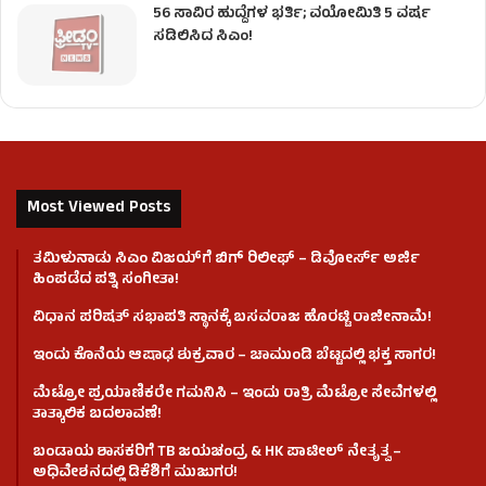
56 ಸಾವಿರ ಹುದ್ದೆಗಳ ಭರ್ತಿ; ವಯೋಮಿತಿ 5 ವರ್ಷ
ಸಡಿಲಿಸಿದ ಸಿಎಂ!
Most Viewed Posts
ತಮಿಳುನಾಡು ಸಿಎಂ ವಿಜಯ್‌ಗೆ ಬಿಗ್ ರಿಲೀಫ್ – ಡಿವೋರ್ಸ್ ಅರ್ಜಿ
ಹಿಂಪಡೆದ ಪತ್ನಿ ಸಂಗೀತಾ!
ವಿಧಾನ ಪರಿಷತ್ ಸಭಾಪತಿ ಸ್ಥಾನಕ್ಕೆ ಬಸವರಾಜ ಹೊರಟ್ಟಿ ರಾಜೀನಾಮೆ!
ಇಂದು ಕೊನೆಯ ಆಷಾಢ ಶುಕ್ರವಾರ – ಚಾಮುಂಡಿ ಬೆಟ್ಟದಲ್ಲಿ ಭಕ್ತ ಸಾಗರ!
ಮೆಟ್ರೋ ಪ್ರಯಾಣಿಕರೇ ಗಮನಿಸಿ – ಇಂದು ರಾತ್ರಿ ಮೆಟ್ರೋ ಸೇವೆಗಳಲ್ಲಿ
ತಾತ್ಕಾಲಿಕ ಬದಲಾವಣೆ!
ಬಂಡಾಯ ಶಾಸಕರಿಗೆ TB ಜಯಚಂದ್ರ & HK ಪಾಟೀಲ್ ನೇತೃತ್ವ –
ಅಧಿವೇಶನದಲ್ಲಿ ಡಿಕೆಶಿಗೆ ಮುಜುಗರ!