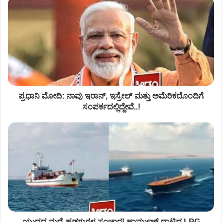
ಪ್ರಧಾನಿ ಮೋದಿ: ನಾವು ಇರಾನ್, ಇಸ್ರೇಲ್ ಮತ್ತು ಅಮೆರಿಕದೊಂದಿಗೆ
ಸಂಪರ್ಕದಲ್ಲಿದ್ದೇವೆ..!
ಯುದ್ಧದ ಮಧ್ಯೆ ಹಡಗುಗಳ ಸಂಚಾರ! ಹಾರ್ಮುಜ್ ದಾಟಿದ LPG