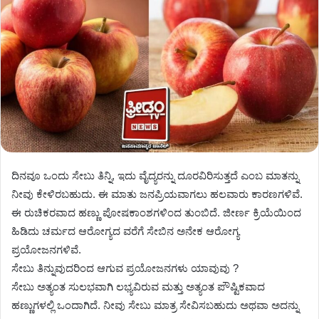
ದಿನವೂ ಒಂದು ಸೇಬು ತಿನ್ನಿ, ಇದು ವೈದ್ಯರನ್ನು ದೂರವಿರಿಸುತ್ತದೆ ಎಂಬ ಮಾತನ್ನು
ನೀವು ಕೇಳಿರಬಹುದು. ಈ ಮಾತು ಜನಪ್ರಿಯವಾಗಲು ಹಲವಾರು ಕಾರಣಗಳಿವೆ.
ಈ ರುಚಿಕರವಾದ ಹಣ್ಣು ಪೋಷಕಾಂಶಗಳಿಂದ ತುಂಬಿದೆ. ಜೀರ್ಣ ಕ್ರಿಯೆಯಿಂದ
ಹಿಡಿದು ಚರ್ಮದ ಆರೋಗ್ಯದ ವರೆಗೆ ಸೇಬಿನ ಅನೇಕ ಆರೋಗ್ಯ
ಪ್ರಯೋಜನಗಳಿವೆ.
ಸೇಬು ತಿನ್ನುವುದರಿಂದ ಆಗುವ ಪ್ರಯೋಜನಗಳು ಯಾವುವು ?
ಸೇಬು ಅತ್ಯಂತ ಸುಲಭವಾಗಿ ಲಭ್ಯವಿರುವ ಮತ್ತು ಅತ್ಯಂತ ಪೌಷ್ಟಿಕವಾದ
ಹಣ್ಣುಗಳಲ್ಲಿ ಒಂದಾಗಿದೆ. ನೀವು ಸೇಬು ಮಾತ್ರ ಸೇವಿಸಬಹುದು ಅಥವಾ ಅದನ್ನು