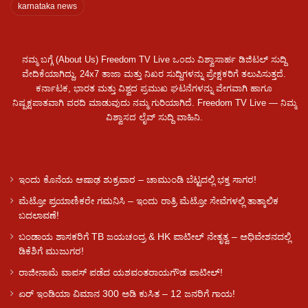
karnataka news
ನಮ್ಮ ಬಗ್ಗೆ (About Us) Freedom TV Live ಒಂದು ವಿಶ್ವಾಸಾರ್ಹ ಡಿಜಿಟಲ್ ಸುದ್ದಿ
ವೇದಿಕೆಯಾಗಿದ್ದು, 24x7 ತಾಜಾ ಮತ್ತು ನಿಖರ ಸುದ್ದಿಗಳನ್ನು ಪ್ರೇಕ್ಷಕರಿಗೆ ತಲುಪಿಸುತ್ತದೆ.
ಕರ್ನಾಟಕ, ಭಾರತ ಮತ್ತು ವಿಶ್ವದ ಪ್ರಮುಖ ಘಟನೆಗಳನ್ನು ವೇಗವಾಗಿ ಹಾಗೂ
ನಿಷ್ಪಕ್ಷಪಾತವಾಗಿ ವರದಿ ಮಾಡುವುದು ನಮ್ಮ ಗುರಿಯಾಗಿದೆ. Freedom TV Live — ನಿಮ್ಮ
ವಿಶ್ವಾಸದ ಲೈವ್ ಸುದ್ದಿ ವಾಹಿನಿ.
ಇಂದು ಕೊನೆಯ ಆಷಾಢ ಶುಕ್ರವಾರ – ಚಾಮುಂಡಿ ಬೆಟ್ಟದಲ್ಲಿ ಭಕ್ತ ಸಾಗರ!
ಮೆಟ್ರೋ ಪ್ರಯಾಣಿಕರೇ ಗಮನಿಸಿ – ಇಂದು ರಾತ್ರಿ ಮೆಟ್ರೋ ಸೇವೆಗಳಲ್ಲಿ ತಾತ್ಕಾಲಿಕ
ಬದಲಾವಣೆ!
ಬಂಡಾಯ ಶಾಸಕರಿಗೆ TB ಜಯಚಂದ್ರ & HK ಪಾಟೀಲ್ ನೇತೃತ್ವ – ಅಧಿವೇಶನದಲ್ಲಿ
ಡಿಕೆಶಿಗೆ ಮುಜುಗರ!
ರಾಜೀನಾಮೆ ವಾಪಸ್ ಪಡೆದ ಯಶವಂತರಾಯಗೌಡ ಪಾಟೀಲ್‌!
ಏರ್ ಇಂಡಿಯಾ ವಿಮಾನ 300 ಅಡಿ ಕುಸಿತ – 12 ಜನರಿಗೆ ಗಾಯ!