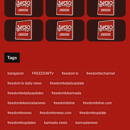
Tags
bangalore
FREEDOMTV
freedom tv
freedomtvchannel
freedom tv daily news
freedomtvdailyupdate
freedomtvdailyupdates
freedomtvkannada
freedomtvkannadanews
freedomtvlive
freedomtvlive.com
freedomtvnews
freedomtvnews.com
freedomtvupdate
freedomtvupdates
kannada news
kannadanews