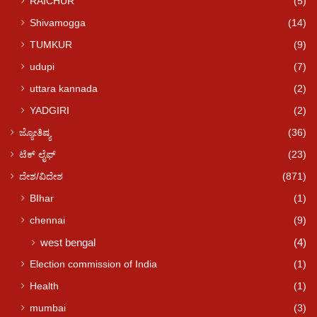
RAICHUR
(5)
Shivamogga
(14)
TUMKUR
(9)
udupi
(7)
uttara kannada
(2)
YADGIRI
(2)
ಜ್ಯೋತಿಷ್ಯ
(36)
ಟೆಕ್ ಲೈಫ್
(23)
ದೇಶ/ವಿದೇಶ
(871)
BIhar
(1)
chennai
(9)
west bengal
(4)
Election commission of India
(1)
Health
(1)
mumbai
(3)