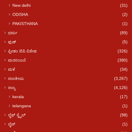
New delhi
(31)
ODISHA
(2)
PAKISTHANA
(1)
ಧರ್ಮ
(89)
ಫುಡ್​​
(5)
ಫ್ರೀಡಂ ಟಿವಿ ವಿಶೇಷ
(326)
ಮನರಂಜನೆ
(380)
ಮಳೆ
(34)
ರಾಜಕೀಯ
(3,267)
ರಾಜ್ಯ
(4,126)
kerala
(17)
telangana
(1)
ಲೈಫ್ ಸ್ಟೈಲ್
(98)
ಲೈವ್
(1)