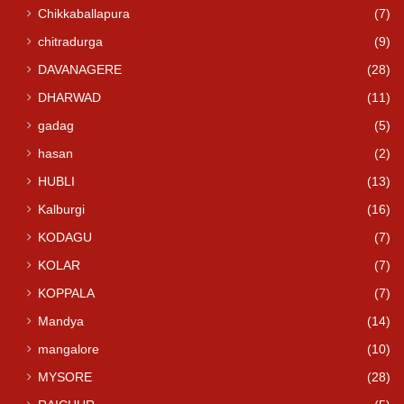
Chikkaballapura
(7)
chitradurga
(9)
DAVANAGERE
(28)
DHARWAD
(11)
gadag
(5)
hasan
(2)
HUBLI
(13)
Kalburgi
(16)
KODAGU
(7)
KOLAR
(7)
KOPPALA
(7)
Mandya
(14)
mangalore
(10)
MYSORE
(28)