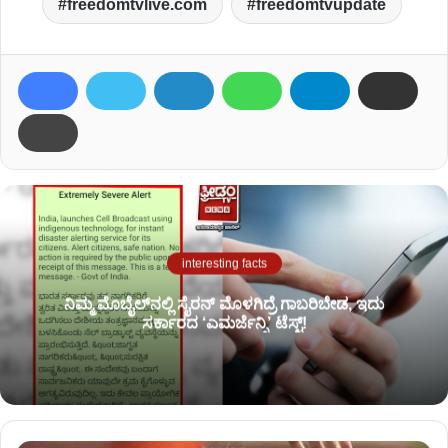
freedomtvlive.com
freedomtvupdate
interesting facts
ನಿಮ್ಮ ಮೊಬೈಲ್​​ನಲ್ಲಿ ಸೈರನ್ ಮೊಳಗಿದ್ರೆ ಗಾಬರಿಬೇಡ, ಇದು
ಸರ್ಕಾರದ ‘ಎಮರ್ಜೆನ್ಸಿ’ ಟೆಸ್ಟ್!