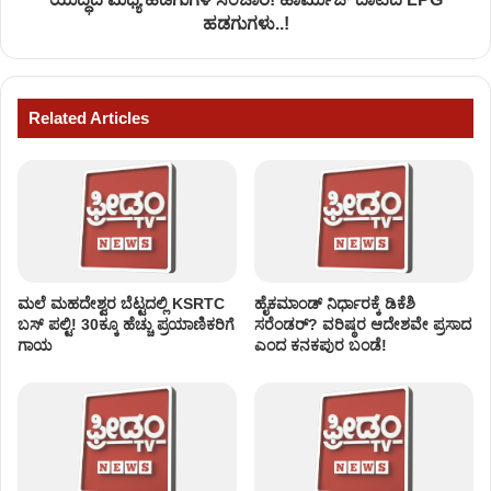
ಹಡಗುಗಳು..!
Related Articles
ಮಲೆ ಮಹದೇಶ್ವರ ಬೆಟ್ಟದಲ್ಲಿ KSRTC
ಹೈಕಮಾಂಡ್ ನಿರ್ಧಾರಕ್ಕೆ ಡಿಕೆಶಿ
ಬಸ್​​ ಪಲ್ಟಿ! 30ಕ್ಕೂ ಹೆಚ್ಚು ಪ್ರಯಾಣಿಕರಿಗೆ
ಸರೆಂಡರ್? ವರಿಷ್ಠರ ಆದೇಶವೇ ಪ್ರಸಾದ
ಗಾಯ
ಎಂದ ಕನಕಪುರ ಬಂಡೆ!