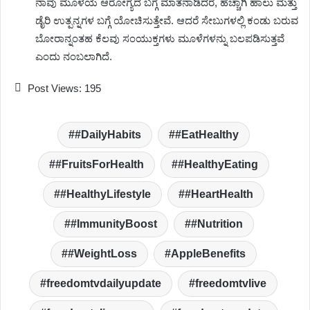
ನಾವು ಮೂಳೆಯ ಆರೋಗ್ಯದ ಬಗ್ಗೆ ಮಾತನಾಡಿದರೆ, ಹೆಚ್ಚಾಗಿ ಹಾಲು ಮತ್ತು
ಡೈರಿ ಉತ್ಪನ್ನಗಳ ಬಗ್ಗೆ ಯೋಚಿಸುತ್ತೇವೆ. ಆದರೆ ಸೇಬುಗಳಲ್ಲಿ ಕಂಡು ಬರುವ
ಬೋರಾನ್ನಂತಹ ಕೆಲವು ಸಂಯುಕ್ತಗಳು ಮೂಳೆಗಳನ್ನು ಬಲಪಡಿಸುತ್ತವೆ
ಎಂದು ನಂಬಲಾಗಿದೆ.
Post Views:
195
#DailyHabits
#EatHealthy
#FruitsForHealth
#HealthyEating
#HealthyLifestyle
#HeartHealth
#ImmunityBoost
#Nutrition
#WeightLoss
AppleBenefits
freedomtvdailyupdate
freedomtvlive