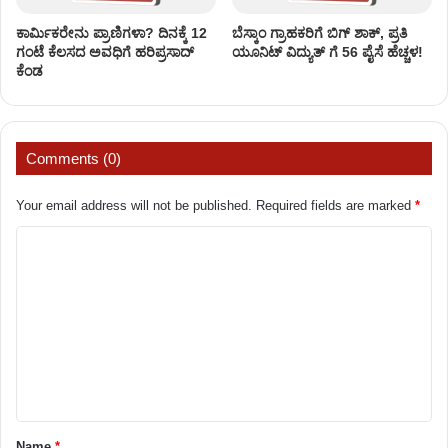
ಕಾರ್ಮಿಕರೇನು ಪ್ರಾಣಿಗಳಾ? ದಿನಕ್ಕೆ 12
ಬೆಸ್ಕಾಂ ಗ್ರಾಹಕರಿಗೆ ಬಿಗ್ ಶಾಕ್, ಪ್ರತಿ
ಗಂಟೆ ಕೆಲಸದ ಅವಧಿಗೆ ಹರಿಪ್ರಸಾದ್
ಯೂನಿಟ್ ವಿದ್ಯುತ್ ಗೆ 56 ಪೈಸೆ ಹೆಚ್ಚಳ!
ಕೆಂಡ
Comments (0)
Your email address will not be published.
Required fields are marked
*
C
o
m
m
e
n
t
Name
*