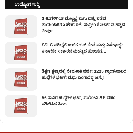
ಉದ್ಯೋಗ ಸುದ್ದಿ
3 ತಿಂಗಳಿಗಿಂತ ಮೇಲ್ಪಟ್ಟ ಮಗು ದತ್ತು ಪಡೆದ
ತಾಯಂದಿರಿಗೂ ಹೆರಿಗೆ ರಜೆ: ಸುಪ್ರೀಂ ಕೋರ್ಟ್ ಮಹತ್ವದ
ತೀರ್ಪು
SSLC ಪರೀಕ್ಷೆಗೆ ಉಚಿತ ಬಸ್ ಸೇವೆ ಮತ್ತು ನಿಷೇಧಾಜ್ಞೆ:
ಕರ್ನಾಟಕ ಸರ್ಕಾರದ ಮಹತ್ವದ ಘೋಷಣೆ…!
ಶಿಕ್ಷಣ ಕ್ಷೇತ್ರದಲ್ಲಿ ನೇಮಕಾತಿ ಪರ್ವ; 1225 ಪ್ರಾಂಶುಪಾಲರ
ಹುದ್ದೆಗಳ ಭರ್ತಿಗೆ ಮಧು ಬಂಗಾರಪ್ಪ ಅಸ್ತು!
56 ಸಾವಿರ ಹುದ್ದೆಗಳ ಭರ್ತಿ; ವಯೋಮಿತಿ 5 ವರ್ಷ
ಸಡಿಲಿಸಿದ ಸಿಎಂ!