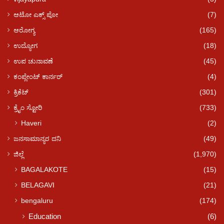
ಆಟೋ ಎಕ್ಸ್ ಪೋ
(7)
ಆರೋಗ್ಯ
(165)
ಉದ್ಯೋಗ
(18)
ಉಪ ಚುನಾವಣೆ
(45)
ಕಂಪ್ಲೇಂಟ್ ಕಾರ್ನರ್
(4)
ಕ್ರಿಕೆಟ್
(301)
ಕ್ರೈಂ ಸ್ಟೋರಿ
(733)
Haveri
(2)
ಜನಸಾಮಾನ್ಯರ ದನಿ
(49)
ಜಿಲ್ಲೆ
(1,970)
BAGALAKOTE
(15)
BELAGAVI
(21)
bengaluru
(174)
Education
(6)