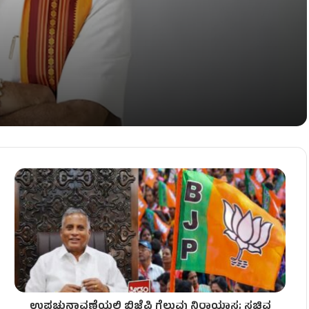
 ಕರಾವಳಿಯಲ್ಲಿ ಭರ್ಜರಿ ತಯಾರಿ!
ನ್ಮ ನೀಡಿದ ಧನ್ಯತಾ!
ರಿಪ್ರಸಾದ್ ದಿಢೀರ್ ಆ್ಯಕ್ಟಿವ್!
ಉಪಚುನಾವಣೆಯಲ್ಲಿ ಬಿಜೆಪಿ ಗೆಲುವು ನಿರಾಯಾಸ; ಸಚಿವ