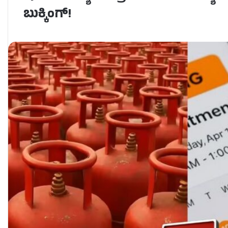
ಬುಕ್ಕಿಂಗ್!