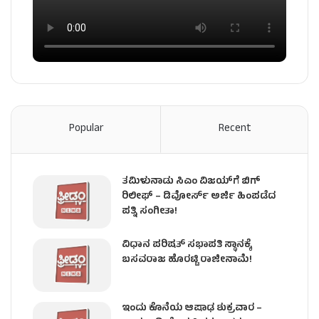
Popular
Recent
ತಮಿಳುನಾಡು ಸಿಎಂ ವಿಜಯ್‌ಗೆ ಬಿಗ್
ರಿಲೀಫ್ – ಡಿವೋರ್ಸ್ ಅರ್ಜಿ ಹಿಂಪಡೆದ
ಪತ್ನಿ ಸಂಗೀತಾ!
ವಿಧಾನ ಪರಿಷತ್ ಸಭಾಪತಿ ಸ್ಥಾನಕ್ಕೆ
ಬಸವರಾಜ ಹೊರಟ್ಟಿ ರಾಜೀನಾಮೆ!
ಇಂದು ಕೊನೆಯ ಆಷಾಢ ಶುಕ್ರವಾರ –