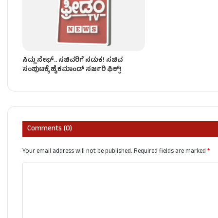
ಸಿದ್ದು ಸೇಫ್.. ಸಚಿವರಿಗೆ ನಡುಕ! ಸಚಿವ
ಸಂಪುಟಕ್ಕೆ ಹೈಕಮಾಂಡ್ ಸರ್ಜರಿ ಫಿಕ್ಸ್!
Comments (0)
Your email address will not be published.
Required fields are marked
*
C
o
m
m