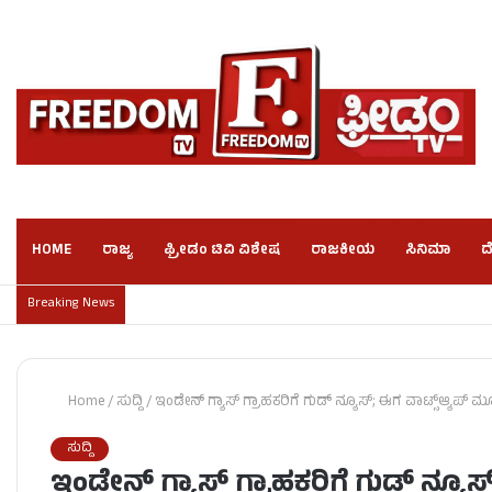
HOME
ರಾಜ್ಯ
ಫ್ರೀಡಂ ಟಿವಿ ವಿಶೇಷ
ರಾಜಕೀಯ
ಸಿನಿಮಾ
ದ
Breaking News
Home
/
ಸುದ್ದಿ
/
ಇಂಡೇನ್ ಗ್ಯಾಸ್ ಗ್ರಾಹಕರಿಗೆ ಗುಡ್ ನ್ಯೂಸ್; ಈಗ ವಾಟ್ಸ್ಆ್ಯಪ್ 
ಸುದ್ದಿ
ಇಂಡೇನ್ ಗ್ಯಾಸ್ ಗ್ರಾಹಕರಿಗೆ ಗುಡ್ ನ್