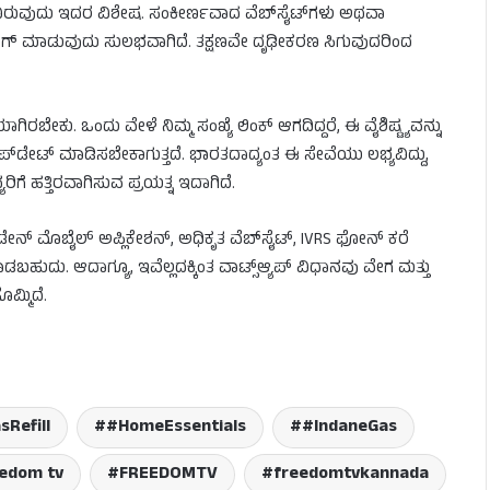
ರುವುದು ಇದರ ವಿಶೇಷ. ಸಂಕೀರ್ಣವಾದ ವೆಬ್‌ಸೈಟ್‌ಗಳು ಅಥವಾ
ಗ್ ಮಾಡುವುದು ಸುಲಭವಾಗಿದೆ. ತಕ್ಷಣವೇ ದೃಢೀಕರಣ ಸಿಗುವುದರಿಂದ
ಕು. ಒಂದು ವೇಳೆ ನಿಮ್ಮ ಸಂಖ್ಯೆ ಲಿಂಕ್ ಆಗದಿದ್ದರೆ, ಈ ವೈಶಿಷ್ಟ್ಯವನ್ನು
್‌ಡೇಟ್ ಮಾಡಿಸಬೇಕಾಗುತ್ತದೆ. ಭಾರತದಾದ್ಯಂತ ಈ ಸೇವೆಯು ಲಭ್ಯವಿದ್ದು,
 ಹತ್ತಿರವಾಗಿಸುವ ಪ್ರಯತ್ನ ಇದಾಗಿದೆ.
ಡೇನ್ ಮೊಬೈಲ್ ಅಪ್ಲಿಕೇಶನ್, ಅಧಿಕೃತ ವೆಬ್‌ಸೈಟ್, IVRS ಫೋನ್ ಕರೆ
ುದು. ಆದಾಗ್ಯೂ, ಇವೆಲ್ಲದಕ್ಕಿಂತ ವಾಟ್ಸ್ಆ್ಯಪ್ ವಿಧಾನವು ವೇಗ ಮತ್ತು
ಮ್ಮಿದೆ.
sRefill
#HomeEssentials
#IndaneGas
edom tv
FREEDOMTV
freedomtvkannada