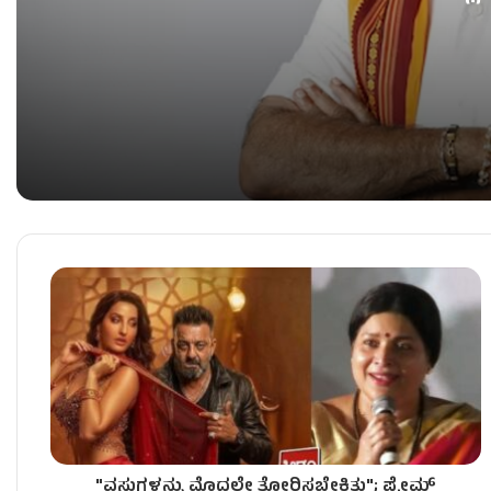
ಮೇ 9ಕ್ಕೆ ಕೌಂಟ್​​ಡೌನ್, ಯಡಿಯೂರಪ್ಪ ಅಭಿಮಾನೋತ್ಸವಕ್ಕೆ
ಡಾಲಿ ಮನೆಯಲ್ಲಿ ಸಂಭ್ರಮವೋ ಸಂಭ್ರಮ, ಗಂಡು ಮಗುವಿಗೆ ಜ
ಕಾಂಗ್ರೆಸ್‌ನಲ್ಲಿ ತ್ರಿಮೂರ್ತಿಗಳ ರಹಸ್ಯ ಸಮಾಲೋಚನೆ, ಬಿ.ಕೆ. ಹ
"ವಸ್ತುಗಳನ್ನು ಮೊದಲೇ ತೋರಿಸಬೇಕಿತ್ತು"; ಪ್ರೇಮ್