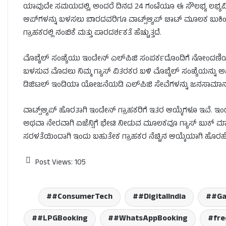
ಯಾವುದೇ ಸಮಯದಲ್ಲಿ, ಅಂದರೆ ದಿನದ 24 ಗಂಟೆಯೂ ಈ ಸೌಲಭ್ಯ ಲಭ್ಯವಿ
ಆಪ್‌ಗಳನ್ನು ಬಳಸಲು ಬಾರದವರಿಗೂ ವಾಟ್ಸ್ಆ್ಯಪ್ ಚಾಟ್ ಮೂಲಕ ಬುಕಿಂ
ಗ್ರಾಹಕರಲ್ಲಿ ನಂಬಿಕೆ ಮತ್ತು ಪಾರದರ್ಶಕತೆ ಹೆಚ್ಚುತ್ತದೆ.
ಮೊಬೈಲ್ ಸಂಖ್ಯೆಯು ಇಂಡೇನ್ ಎಲ್‌ಪಿಜಿ ಸಂಪರ್ಕದೊಂದಿಗೆ ನೋಂದಣಿಯಾಗಿರಬೇ
ಬಳಸುವ ಮೊದಲು ನಿಮ್ಮ ಗ್ಯಾಸ್ ವಿತರಕರ ಬಳಿ ಮೊಬೈಲ್ ಸಂಖ್ಯೆಯನ್ನು ಅಪ
ಡಿಜಿಟಲ್ ಇಂಡಿಯಾ ಯೋಜನೆಯಡಿ ಎಲ್‌ಪಿಜಿ ಸೇವೆಗಳನ್ನು ಜನಸಾಮಾನ್ಯರಿಗೆ
ವಾಟ್ಸ್ಆ್ಯಪ್ ಹೊರತಾಗಿ ಇಂಡೇನ್ ಗ್ರಾಹಕರಿಗೆ ಇತರ ಆಯ್ಕೆಗಳೂ ಇವೆ. ಇಂ
ಅಥವಾ ನೇರವಾಗಿ ಏಜೆನ್ಸಿಗೆ ಭೇಟಿ ನೀಡುವ ಮೂಲಕವೂ ಗ್ಯಾಸ್ ಬುಕ್ ಮಾಡಬಹ
ಸರಳತೆಯಿಂದಾಗಿ ಇಂದು ಬಹುತೇಕ ಗ್ರಾಹಕರ ನೆಚ್ಚಿನ ಆಯ್ಕೆಯಾಗಿ ಹೊರಹೊ
Post Views:
105
#ConsumerTech
#DigitalIndia
#Ga
#LPGBooking
#WhatsAppBooking
fre