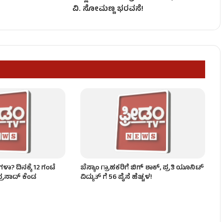
ಹಸ್ಯ ಕಾರ್ಯತಂತ್ರ!
ವಿ. ಸೋಮಣ್ಣ ಭರವಸೆ!
ಯಾ ಜಿಲ್ಲೆಯ ಜೀವಜಲ?
್ಚು ಪ್ರಯಾಣಿಕರಿಗೆ ಗಾಯ
ಳಾ? ದಿನಕ್ಕೆ 12 ಗಂಟೆ
ಬೆಸ್ಕಾಂ ಗ್ರಾಹಕರಿಗೆ ಬಿಗ್ ಶಾಕ್, ಪ್ರತಿ ಯೂನಿಟ್
್ರಸಾದ್ ಕೆಂಡ
ವಿದ್ಯುತ್ ಗೆ 56 ಪೈಸೆ ಹೆಚ್ಚಳ!