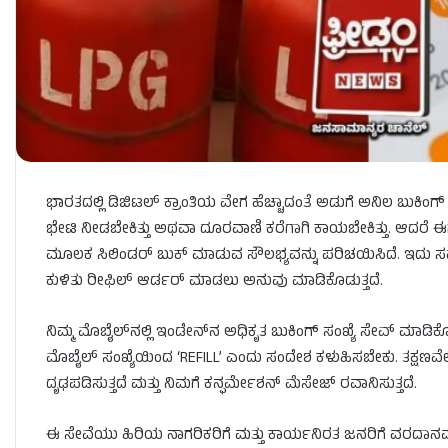
ಭಾರತದಲ್ಲಿ ಡಿಜಿಟಲ್ ಕ್ರಾಂತಿಯ ವೇಗ ಹೆಚ್ಚಾದಂತೆ ಅಡುಗೆ ಅನಿಲ ಬುಕಿಂಗ್ ಪ್
ಭೇಟಿ ನೀಡಬೇಕಿತ್ತು ಅಥವಾ ದೂರವಾಣಿ ಕರೆಗಾಗಿ ಕಾಯಬೇಕಿತ್ತು. ಆದರೆ ಈಗ 
ಮೂಲಕ ಸಿಲಿಂಡರ್ ಬುಕ್ ಮಾಡುವ ಸೌಲಭ್ಯವನ್ನು ಪರಿಚಯಿಸಿದೆ. ಇದು ಸಮ
ಕುಳಿತು ರೀಫಿಲ್ ಆರ್ಡರ್ ಮಾಡಲು ಅನುವು ಮಾಡಿಕೊಡುತ್ತದೆ.
ನಿಮ್ಮ ಮೊಬೈಲ್‌ನಲ್ಲಿ ಇಂಡೇನ್‌ನ ಅಧಿಕೃತ ಬುಕಿಂಗ್ ಸಂಖ್ಯೆ ಸೇವ್ ಮಾಡಿಕ
ಮೊಬೈಲ್ ಸಂಖ್ಯೆಯಿಂದ ‘REFILL’ ಎಂದು ಸಂದೇಶ ಕಳುಹಿಸಬೇಕು. ತಕ್ಷಣವೇ ವ್
ದೃಢಪಡಿಸುತ್ತದೆ ಮತ್ತು ನಿಮಗೆ ಕನ್ಫರ್ಮೇಶನ್ ಮೆಸೇಜ್ ರವಾನಿಸುತ್ತದೆ.
ಈ ಸೇವೆಯು ಹಿರಿಯ ನಾಗರಿಕರಿಗೆ ಮತ್ತು ಕಾರ್ಯನಿರತ ಜನರಿಗೆ ವರದಾನವಾಗಿದೆ