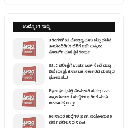
ಉದ್ಯೋಗ ಸುದ್ದಿ
3 ತಿಂಗಳಿಗಿಂತ ಮೇಲ್ಪಟ್ಟ ಮಗು ದತ್ತು ಪಡೆದ
ತಾಯಂದಿರಿಗೂ ಹೆರಿಗೆ ರಜೆ: ಸುಪ್ರೀಂ
ಕೋರ್ಟ್ ಮಹತ್ವದ ತೀರ್ಪು
SSLC ಪರೀಕ್ಷೆಗೆ ಉಚಿತ ಬಸ್ ಸೇವೆ ಮತ್ತು
ನಿಷೇಧಾಜ್ಞೆ: ಕರ್ನಾಟಕ ಸರ್ಕಾರದ ಮಹತ್ವದ
ಘೋಷಣೆ…!
ಶಿಕ್ಷಣ ಕ್ಷೇತ್ರದಲ್ಲಿ ನೇಮಕಾತಿ ಪರ್ವ; 1225
ಪ್ರಾಂಶುಪಾಲರ ಹುದ್ದೆಗಳ ಭರ್ತಿಗೆ ಮಧು
ಬಂಗಾರಪ್ಪ ಅಸ್ತು!
56 ಸಾವಿರ ಹುದ್ದೆಗಳ ಭರ್ತಿ; ವಯೋಮಿತಿ 5
ವರ್ಷ ಸಡಿಲಿಸಿದ ಸಿಎಂ!