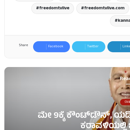
freedomtvlive
freedomtvlive.com
kann
Share
Facebook
Twitter
Link
Rea
ರಾ
ಮೇ 9ಕ್ಕೆ ಕೌಂಟ್​​ಡೌನ್, ಯ
ಕರಾವಳಿಯಲ್ಲಿ 