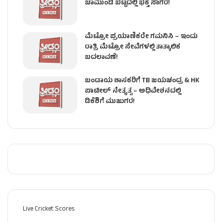
ಚಾಮುಂಡಿ ಬೆಟ್ಟದಲ್ಲಿ ಭಕ್ತ ಸಾಗರ!
ಮೆಟ್ರೋ ಪ್ರಯಾಣಿಕರೇ ಗಮನಿಸಿ – ಇಂದು
ರಾತ್ರಿ ಮೆಟ್ರೋ ಸೇವೆಗಳಲ್ಲಿ ತಾತ್ಕಾಲಿಕ
ಬದಲಾವಣೆ!
ಬಂಡಾಯ ಶಾಸಕರಿಗೆ TB ಜಯಚಂದ್ರ & HK
ಪಾಟೀಲ್ ನೇತೃತ್ವ – ಅಧಿವೇಶನದಲ್ಲಿ
ಡಿಕೆಶಿಗೆ ಮುಜುಗರ!
Live Cricket Scores