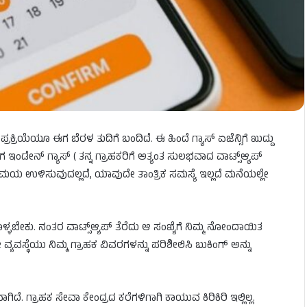
ರಕ್ರಿಯೆಯೂ ಈಗ ಬೆರಳ ತುದಿಗೆ ಬಂದಿದೆ. ಈ ಹಿಂದೆ ಗ್ಯಾಸ್ ಏಜೆನ್ಸಿಗೆ ಖುದ್ದು
ಇಂಡೇನ್ ಗ್ಯಾಸ್ ( ತನ್ನ ಗ್ರಾಹಕರಿಗೆ ಅತ್ಯಂತ ಸುಲಭವಾದ ವಾಟ್ಸ್ಆ್ಯಪ್
ಯ ಉಳಿಸುವುದಲ್ಲದೆ, ಯಾವುದೇ ತಾಂತ್ರಿಕ ಸಮಸ್ಯೆ ಇಲ್ಲದೆ ಮನೆಯಲ್ಲೇ
ೊಳ್ಳಬೇಕು. ನಂತರ ವಾಟ್ಸ್ಆ್ಯಪ್ ತೆರೆದು ಆ ಸಂಖ್ಯೆಗೆ ನಿಮ್ಮ ನೋಂದಾಯಿತ
ಯವಸ್ಥೆಯು ನಿಮ್ಮ ಗ್ರಾಹಕ ವಿವರಗಳನ್ನು ಪರಿಶೀಲಿಸಿ ಬುಕಿಂಗ್ ಅನ್ನು
. ಗ್ರಾಹಕ ಸೇವಾ ಕೇಂದ್ರದ ಕರೆಗಳಿಗಾಗಿ ಕಾಯುವ ಕಿರಿಕಿರಿ ಇಲ್ಲಿಲ್ಲ.