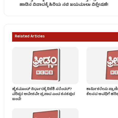
ಸಿದ್ದು ಬಣದ ಸೀಕ್ರೆಟ್ ಸ್ಟ್ರಾಟರ್ಜಿ, ಕುರ್ಚಿ ಉಳಿಸಿಕೊಳ್ಳಲು ರ
ಹಾಡಿನ ವಿವಾದಕ್ಕೆ ಹಿರಿಯ ನಟಿ ಜಯಮಾಲಾ ವಿಶ್ಲೇಷಣೆ!
ಚಿಕ್ಕಬಳ್ಳಾಪುರದಲ್ಲಿ ಮೀನುಗಳ ಮಾರಣಹೋಮ, ವಿಷವಾಗ್ತಿದ್
Related Articles
ಮಲೆ ಮಹದೇಶ್ವರ ಬೆಟ್ಟದಲ್ಲಿ KSRTC ಬಸ್​​ ಪಲ್ಟಿ! 30ಕ್ಕೂ ಹೆಚ
ಹೈಕಮಾಂಡ್ ನಿರ್ಧಾರಕ್ಕೆ ಡಿಕೆಶಿ ಸರೆಂಡರ್?
ಕಾರ್ಮಿಕರೇನು ಪ್ರಾಣಿಗ
ವರಿಷ್ಠರ ಆದೇಶವೇ ಪ್ರಸಾದ ಎಂದ ಕನಕಪುರ
ಕೆಲಸದ ಅವಧಿಗೆ ಹರಿಪ
ಬಂಡೆ!