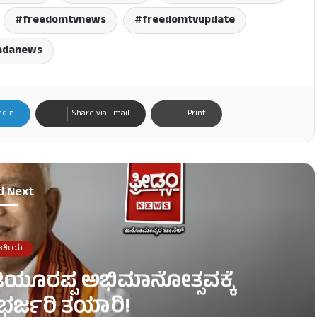
freedomtvnews
freedomtvupdate
adanews
edIn
Share via Email
Print
d Next
ಜಕೀಯ
ಡಿಯೂರಪ್ಪ ಅಭಿಮಾನೋತ್ಸವಕ್ಕೆ
ಭರ್ಜರಿ ತಯಾರಿ!