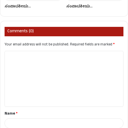
ಸಂಪಾದಕೀಯ…
ಸಂಪಾದಕೀಯ…
Comments (0)
Your email address will not be published.
Required fields are marked
*
C
o
m
m
e
n
t
Name
*
*