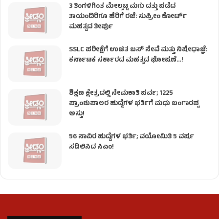
3 ತಿಂಗಳಿಗಿಂತ ಮೇಲ್ಪಟ್ಟ ಮಗು ದತ್ತು ಪಡೆದ
ತಾಯಂದಿರಿಗೂ ಹೆರಿಗೆ ರಜೆ: ಸುಪ್ರೀಂ ಕೋರ್ಟ್
ಮಹತ್ವದ ತೀರ್ಪು
SSLC ಪರೀಕ್ಷೆಗೆ ಉಚಿತ ಬಸ್ ಸೇವೆ ಮತ್ತು ನಿಷೇಧಾಜ್ಞೆ:
ಕರ್ನಾಟಕ ಸರ್ಕಾರದ ಮಹತ್ವದ ಘೋಷಣೆ…!
ಶಿಕ್ಷಣ ಕ್ಷೇತ್ರದಲ್ಲಿ ನೇಮಕಾತಿ ಪರ್ವ; 1225
ಪ್ರಾಂಶುಪಾಲರ ಹುದ್ದೆಗಳ ಭರ್ತಿಗೆ ಮಧು ಬಂಗಾರಪ್ಪ
ಅಸ್ತು!
56 ಸಾವಿರ ಹುದ್ದೆಗಳ ಭರ್ತಿ; ವಯೋಮಿತಿ 5 ವರ್ಷ
ಸಡಿಲಿಸಿದ ಸಿಎಂ!