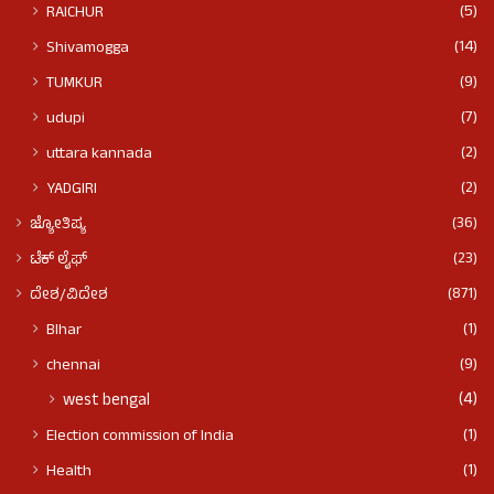
(5)
RAICHUR
(14)
Shivamogga
(9)
TUMKUR
(7)
udupi
(2)
uttara kannada
(2)
YADGIRI
(36)
ಜ್ಯೋತಿಷ್ಯ
(23)
ಟೆಕ್ ಲೈಫ್
(871)
ದೇಶ/ವಿದೇಶ
(1)
BIhar
(9)
chennai
(4)
west bengal
(1)
Election commission of India
(1)
Health