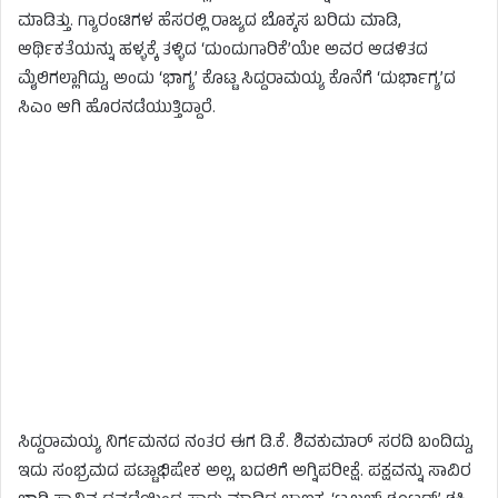
ಮಾಡಿತ್ತು. ಗ್ಯಾರಂಟಿಗಳ ಹೆಸರಲ್ಲಿ ರಾಜ್ಯದ ಬೊಕ್ಕಸ ಬರಿದು ಮಾಡಿ,
ಆರ್ಥಿಕತೆಯನ್ನು ಹಳ್ಳಕ್ಕೆ ತಳ್ಳಿದ ‘ದುಂದುಗಾರಿಕೆ’ಯೇ ಅವರ ಆಡಳಿತದ
ಮೈಲಿಗಲ್ಲಾಗಿದ್ದು, ಅಂದು ‘ಭಾಗ್ಯ’ ಕೊಟ್ಟ ಸಿದ್ದರಾಮಯ್ಯ ಕೊನೆಗೆ ‘ದುರ್ಭಾಗ್ಯ’ದ
ಸಿಎಂ ಆಗಿ ಹೊರನಡೆಯುತ್ತಿದ್ದಾರೆ.
ಸಿದ್ದರಾಮಯ್ಯ ನಿರ್ಗಮನದ ನಂತರ ಈಗ ಡಿ.ಕೆ. ಶಿವಕುಮಾರ್ ಸರದಿ ಬಂದಿದ್ದು,
ಇದು ಸಂಭ್ರಮದ ಪಟ್ಟಾಭಿಷೇಕ ಅಲ್ಲ, ಬದಲಿಗೆ ಅಗ್ನಿಪರೀಕ್ಷೆ. ಪಕ್ಷವನ್ನು ಸಾವಿರ