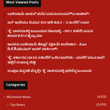
Most Viewed Posts
ರಾಜೀನಾಮೆ ವಾಪಸ್ ಪಡೆದ ಯಶವಂತರಾಯಗೌಡ ಪಾಟೀಲ್‌!
ಏರ್ ಇಂಡಿಯಾ ವಿಮಾನ 300 ಅಡಿ ಕುಸಿತ – 12 ಜನರಿಗೆ ಗಾಯ!
ʻಕೈʼ​ ಪಾಳಯದಲ್ಲಿ ಬಂಡಾಯದ ರೋಷಾಗ್ನಿ – KPCC ಕಚೇರಿ ಎದುರು
ಕಾರ್ಯಕರ್ತರ ಹೈಡ್ರಾಮಾ!
ಶಾಸಕರು ರಾಜೀನಾಮೆ ಕೊಟ್ಟರೆ ತಕ್ಷಣವೇ ಅಂಗೀಕಾರ – ಸಿಎಂ
ಡಿ.ಕೆ.ಶಿವಕುಮಾರ್ ಖಡಕ್ ವಾರ್ನಿಂಗ್!
ʻಕೈʼ ಸರ್ಕಾರದ ನೂತನ ಸಚಿವರಿಗೆ ಒಲಿದ ಖಾತೆಗಳು – ಯಾರಿಗೆ ಯಾವ ಖಾತೆ?
ಇಲ್ಲಿದೆ ಸಂಭಾವ್ಯ ಪಟ್ಟಿ!
ಸಂಪುಟ ವಿಸ್ತರಣೆ ಬೆನ್ನಲ್ಲೇ ʻಕೈʼ ಪಾಳಯದಲ್ಲಿ ಭುಗಿಲೆದ್ದ ಬಂಡಾಯ!
Categories
(4,103)
#Exclusive News
(3,976)
Top News