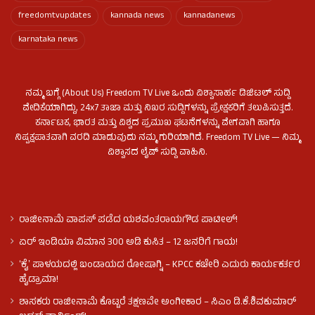
freedomtvupdates
kannada news
kannadanews
karnataka news
ನಮ್ಮ ಬಗ್ಗೆ (About Us) Freedom TV Live ಒಂದು ವಿಶ್ವಾಸಾರ್ಹ ಡಿಜಿಟಲ್ ಸುದ್ದಿ
ವೇದಿಕೆಯಾಗಿದ್ದು, 24x7 ತಾಜಾ ಮತ್ತು ನಿಖರ ಸುದ್ದಿಗಳನ್ನು ಪ್ರೇಕ್ಷಕರಿಗೆ ತಲುಪಿಸುತ್ತದೆ.
ಕರ್ನಾಟಕ, ಭಾರತ ಮತ್ತು ವಿಶ್ವದ ಪ್ರಮುಖ ಘಟನೆಗಳನ್ನು ವೇಗವಾಗಿ ಹಾಗೂ
ನಿಷ್ಪಕ್ಷಪಾತವಾಗಿ ವರದಿ ಮಾಡುವುದು ನಮ್ಮ ಗುರಿಯಾಗಿದೆ. Freedom TV Live — ನಿಮ್ಮ
ವಿಶ್ವಾಸದ ಲೈವ್ ಸುದ್ದಿ ವಾಹಿನಿ.
ರಾಜೀನಾಮೆ ವಾಪಸ್ ಪಡೆದ ಯಶವಂತರಾಯಗೌಡ ಪಾಟೀಲ್‌!
ಏರ್ ಇಂಡಿಯಾ ವಿಮಾನ 300 ಅಡಿ ಕುಸಿತ – 12 ಜನರಿಗೆ ಗಾಯ!
ʻಕೈʼ​ ಪಾಳಯದಲ್ಲಿ ಬಂಡಾಯದ ರೋಷಾಗ್ನಿ – KPCC ಕಚೇರಿ ಎದುರು ಕಾರ್ಯಕರ್ತರ
ಹೈಡ್ರಾಮಾ!
ಶಾಸಕರು ರಾಜೀನಾಮೆ ಕೊಟ್ಟರೆ ತಕ್ಷಣವೇ ಅಂಗೀಕಾರ – ಸಿಎಂ ಡಿ.ಕೆ.ಶಿವಕುಮಾರ್