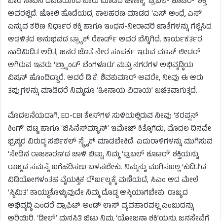
ಬಾರಿ ಸಾವಿನ ದವಡೆಯಿಂದ ಪಾರು ಮಾಡಿದ ಚಾಣಕ್ಯ ‘ಟ್ರಬಲ್ ಶೂಟರ್’ ಶಕ್ತಿ
ಅವರಲ್ಲಿದೆ. ಜೋಲಿ ಹೊಡೆಯದ, ಕಾಲಹರಣ ಮಾಡದ ‘ಎಸ್ ಅಂದ್ರೆ ಎಸ್’
ಎನ್ನುವ ಕಠಿಣ ನಿರ್ಧಾರ ಶಕ್ತಿ ಹಾಗೂ ಇಂಧನ-ನೀರಾವರಿ ಖಾತೆಗಳನ್ನು ಗೆಲ್ಲಿಸಿದ
ಆಡಳಿತದ ಅನುಭವದ ಟ್ರ್ಯಾಕ್ ರೆಕಾರ್ಡ್ ಅವರ ಬೆನ್ನಿಗಿದೆ. ಕಾರ್ಯಕರ್ತರ
ನಾಡಿಮಿಡಿತ ಅರಿತ, ಜನರ ಜೊತೆ ನೇರ ಸಂಪರ್ಕ ಇರುವ ಮಾಸ್ ಲೀಡರ್
ಆಗಿರುವ ಇವರು ‘ಬ್ರ್ಯಾಂಡ್ ಬೆಂಗಳೂರು’ ಮತ್ತು ನಗರಗಳ ಅಭಿವೃದ್ಧಿಯ
ವಿಷನ್ ಹೊಂದಿದ್ದಾರೆ. ಆದರೆ ಡಿ.ಕೆ. ಶಿವಕುಮಾರ್ ಅವರೇ, ನೀವು ಈ ಆರು
ತಪ್ಪುಗಳನ್ನು ಮಾಡಿದರೆ ನಿಮ್ಮದೂ ‘ಹೀನಾಯ ವಿದಾಯ’ ಖಚಿತವಾಗುತ್ತದೆ.
ಮೊದಲನೆಯದಾಗಿ, ED-CBI ಕೇಸ್‌ಗಳ ಸುಳಿಯಲ್ಲಿರುವ ನೀವು ‘ಕರಪ್ಷನ್
ಕಿಂಗ್’ ಪಟ್ಟ ಹಾಗೂ ‘ಬಿಸಿನೆಸ್‌ಮ್ಯಾನ್’ ಇಮೇಜ್ ಕಿತ್ತೊಗೆದು, ಮೊದಲ ದಿನವೇ
ಭ್ರಷ್ಟರ ವಿರುದ್ಧ ಸರ್ಜಿಕಲ್ ಸ್ಟ್ರೈಕ್ ಮಾಡಬೇಕಿದೆ. ಎದುರಾಳಿಗಳನ್ನು ಮುಗಿಸುವ
‘ಸೇಡಿನ ರಾಜಕಾರಣ’ದ ಚಾಳಿ ಬಿಟ್ಟು, ನಿಮ್ಮ ‘ಟ್ರಬಲ್ ಶೂಟರ್’ ಶಕ್ತಿಯನ್ನು
ರಾಜ್ಯದ ಸಮಸ್ಯೆ ಬಗೆಹರಿಸಲು ಬಳಸಬೇಕು. ನಿಮ್ಮನ್ನು ಮುಗಿಸಬಲ್ಲ ‘ಕುಡಿತ’ದ
ವಿಡಿಯೋಗಳಂತಹ ವೈಯಕ್ತಿಕ ದೌರ್ಬಲ್ಯಕ್ಕೆ ಮಣಿಯದೆ, ಸಿಎಂ ಆದ ಮೇಲೆ
‘ಸ್ಥಿಮಿತ’ ಕಾಯ್ದುಕೊಳ್ಳುವುದೇ ನಿಮ್ಮ ದೊಡ್ಡ ಆಸ್ತಿಯಾಗಬೇಕು. ರಾಜ್ಯದ
ಅಭಿವೃದ್ಧಿ ಎಂದರೆ ಪ್ರಾಫಿಟ್‌ ಅಂಡ್‌ ಲಾಸ್‌ ವ್ಯವಹಾರವಲ್ಲ ಎಂಬುದನ್ನು
ಅರಿಯಿರಿ. ‘ಡೀಲ್’ ಮನಸ್ಥಿತಿ ಬಿಟ್ಟು ನಿಮ್ಮ ‘ಯೋಜನಾ ಶಕ್ತಿ’ಯನ್ನು ಜನಸೇವೆಗೆ