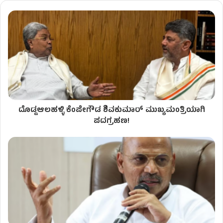
ದೊಡ್ಡಆಲಹಳ್ಳಿ ಕೆಂಪೇಗೌಡ ಶಿವಕುಮಾರ್ ಮುಖ್ಯಮಂತ್ರಿಯಾಗಿ
ಪದಗ್ರಹಣ!