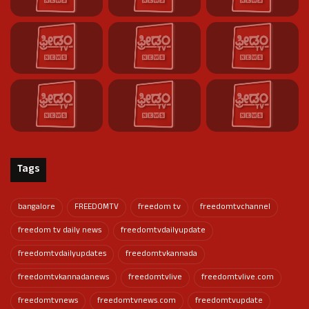
Tags
bangalore
FREEDOMTV
freedom tv
freedomtvchannel
freedom tv daily news
freedomtvdailyupdate
freedomtvdailyupdates
freedomtvkannada
freedomtvkannadanews
freedomtvlive
freedomtvlive.com
freedomtvnews
freedomtvnews.com
freedomtvupdate