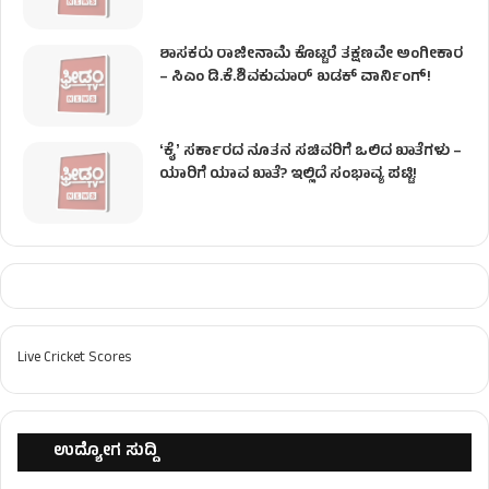
ಶಾಸಕರು ರಾಜೀನಾಮೆ ಕೊಟ್ಟರೆ ತಕ್ಷಣವೇ ಅಂಗೀಕಾರ
– ಸಿಎಂ ಡಿ.ಕೆ.ಶಿವಕುಮಾರ್ ಖಡಕ್ ವಾರ್ನಿಂಗ್!
ʻಕೈʼ ಸರ್ಕಾರದ ನೂತನ ಸಚಿವರಿಗೆ ಒಲಿದ ಖಾತೆಗಳು –
ಯಾರಿಗೆ ಯಾವ ಖಾತೆ? ಇಲ್ಲಿದೆ ಸಂಭಾವ್ಯ ಪಟ್ಟಿ!
Live Cricket Scores
ಉದ್ಯೋಗ ಸುದ್ದಿ