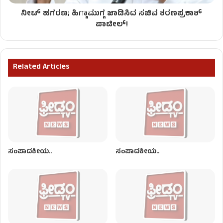
ನೀಟ್ ಹಗರಣ; ಹಿಗ್ಗಾಮುಗ್ಗ ಜಾಡಿಸಿದ ಸಚಿವ ಶರಣಪ್ರಕಾಶ್
ಪಾಟೀಲ್!
Related Articles
ಸಂಪಾದಕೀಯ..
ಸಂಪಾದಕೀಯ..