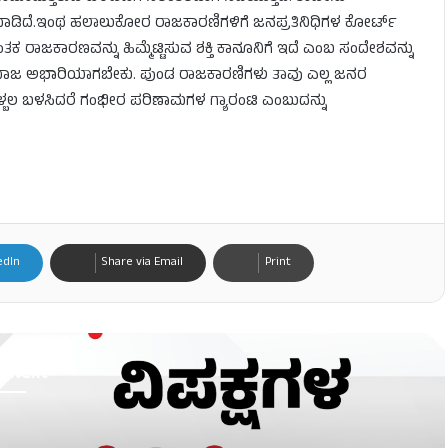
ಮಾಡಿದೆ.ಇಂಥ ಹಲಾಲುಕೋರ ರಾಜಕಾರಣಿಗಳಿಗೆ ಜನಪ್ರತಿನಿಧಿಗಳ ಕೋರ್ಟ್
ಕ ರಾಜಕಾರಣವನ್ನು ಹಿಮ್ಮೆಟ್ಟಿಸುವ ಶಕ್ತಿ ಕಾನೂನಿಗೆ ಇದೆ ಎಂಬ ಸಂದೇಶವನ್ನು
ಳಿಗೆ ಸಮಾಜ ಅಭಾರಿಯಾಗಬೇಕು. ಪುಂಡ ರಾಜಕಾರಣಿಗಳು ತಾವು ಎಲ್ಲ ಜನರ
ೋಳ್ಬಲ ಬಳಸಿದರೆ ಗಂಭೀರ ಪರಿಣಾಮಗಳ ಗ್ಯಾರಂಟಿ ಎಂಬುದನ್ನು
edIn
Share via Email
Print
d Next