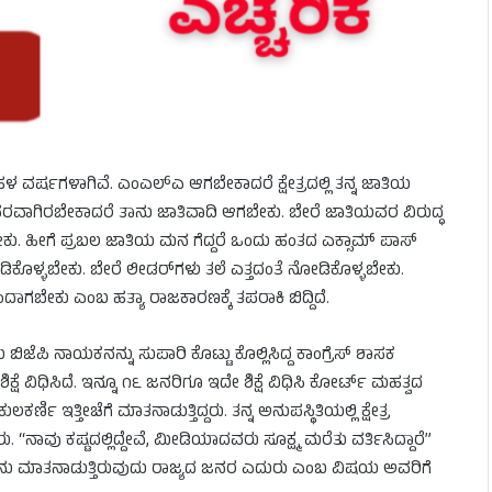
ಷಗಳಾಗಿವೆ. ಎಂಎಲ್‌ಎ ಆಗಬೇಕಾದರೆ ಕ್ಷೇತ್ರದಲ್ಲಿ ತನ್ನ ಜಾತಿಯ
ಪರವಾಗಿರಬೇಕಾದರೆ ತಾನು ಜಾತಿವಾದಿ ಆಗಬೇಕು. ಬೇರೆ ಜಾತಿಯವರ ವಿರುದ್ಧ
ು. ಹೀಗೆ ಪ್ರಬಲ ಜಾತಿಯ ಮನ ಗೆದ್ದರೆ ಒಂದು ಹಂತದ ಎಕ್ಸಾಮ್ ಪಾಸ್
ೋಡಿಕೊಳ್ಳಬೇಕು. ಬೇರೆ ಲೀಡರ್‌ಗಳು ತಲೆ ಎತ್ತದಂತೆ ನೋಡಿಕೊಳ್ಳಬೇಕು.
ಗಬೇಕು ಎಂಬ ಹತ್ಯಾ ರಾಜಕಾರಣಕ್ಕೆ ತಪರಾಕಿ ಬಿದ್ದಿದೆ.
ಪಿ ನಾಯಕನನ್ನು ಸುಪಾರಿ ಕೊಟ್ಟು ಕೊಲ್ಲಿಸಿದ್ದ ಕಾಂಗ್ರೆಸ್ ಶಾಸಕ
 ವಿಧಿಸಿದೆ. ಇನ್ನೂ ೧೬ ಜನರಿಗೂ ಇದೇ ಶಿಕ್ಷೆ ವಿಧಿಸಿ ಕೋರ್ಟ್ ಮಹತ್ವದ
್ಣಿ ಇತ್ತೀಚೆಗೆ ಮಾತನಾಡುತ್ತಿದ್ದರು. ತನ್ನ ಅನುಪಸ್ಥಿತಿಯಲ್ಲಿ ಕ್ಷೇತ್ರ
 “ನಾವು ಕಷ್ಟದಲ್ಲಿದ್ದೇವೆ, ಮೀಡಿಯಾದವರು ಸೂಕ್ಷ್ಮ ಮರೆತು ವರ್ತಿಸಿದ್ದಾರೆ”
ತು. ತಾನು ಮಾತನಾಡುತ್ತಿರುವುದು ರಾಜ್ಯದ ಜನರ ಎದುರು ಎಂಬ ವಿಷಯ ಅವರಿಗೆ