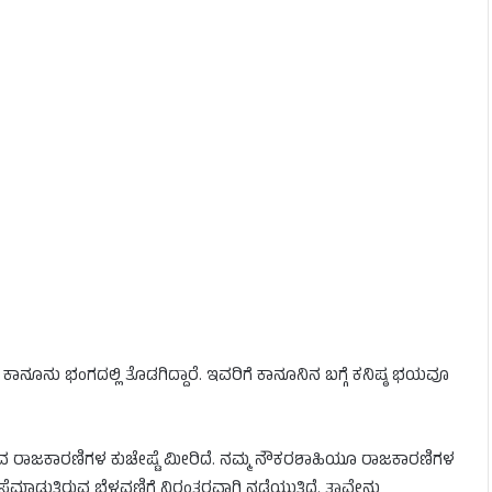
್ಯ ಕಾನೂನು ಭಂಗದಲ್ಲಿ ತೊಡಗಿದ್ದಾರೆ. ಇವರಿಗೆ ಕಾನೂನಿನ ಬಗ್ಗೆ ಕನಿಷ್ಠ ಭಯವೂ
ಳ್ಳುವ ರಾಜಕಾರಣಿಗಳ ಕುಚೇಷ್ಟೆ ಮೀರಿದೆ. ನಮ್ಮ ನೌಕರಶಾಹಿಯೂ ರಾಜಕಾರಣಿಗಳ
ಮಾಡುತ್ತಿರುವ ಬೆಳವಣಿಗೆ ನಿರಂತರವಾಗಿ ನಡೆಯುತ್ತಿದೆ. ತಾವೇನು