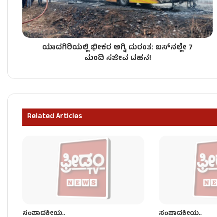
ಯಾದಗಿರಿಯಲ್ಲಿ ಭೀಕರ ಅಗ್ನಿ ದುರಂತ: ಬಸ್‌ನಲ್ಲೇ 7
ಸಂಪಾದಕೀಯ…
ಮಂದಿ ಸಜೀವ ದಹನ!
ಸಂಪಾದಕೀಯ..
Related Articles
ಸಂಪಾದಕೀಯ..
ಸಂಪಾದಕೀಯ..
ಸಂಪಾದಕೀಯ..