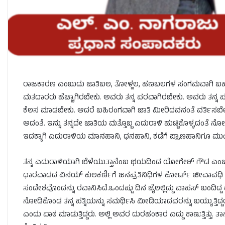
ರಾಜಕಾರಣ ಎಂಬುದು ಜಾತಿಬಲ, ತೋಳ್ಬಲ, ಹಣಬಲಗಳ ಸಂಗಮವಾಗಿ ಬಹಳ ವರ್
ಮತದಾರರು ಹೆಚ್ಚಾಗಿರಬೇಕು. ಅವರು ತನ್ನ ಪರವಾಗಿರಬೇಕು. ಅವರು ತನ್ನ 
ಕೆಲಸ ಮಾಡಬೇಕು. ಆದರೆ ಬಹಿರಂಗವಾಗಿ ಜಾತಿ ಮೀರಿದವನಂತೆ ವರ್ತಿಸಬೇಕ
ಆದಂತೆ. ಇನ್ನು ತನ್ನದೇ ಜಾತಿಯ ಮತ್ತೊಬ್ಬ ಎದುರಾಳಿ ಹುಟ್ಟಿಕೊಳ್ಳದಂತೆ ನ
ಇದಕ್ಕಾಗಿ ಎದುರಾಳಿಯ ಮಾನಹಾನಿ, ಧನಹಾನಿ, ಕಡೆಗೆ ಪ್ರಾಣಹಾನಿಗೂ ಮುಂದಾ
ತನ್ನ ಎದುರಾಳಿಯಾಗಿ ಬೆಳೆಯುತ್ತಾನೆಂಬ ಭಯದಿಂದ ಯೋಗೇಶ್ ಗೌಡ ಎಂಬ ಬಿಜೆ
ಧಾರವಾಡದ ವಿನಯ್ ಕುಲಕರ್ಣಿಗೆ ಜನಪ್ರತಿನಿಧಿಗಳ ಕೋರ್ಟ್ ಜೀವಾವಧಿ ಶಿಕ್ಷೆ
ಸಂದೇಶವೊಂದನ್ನು ರವಾನಿಸಿದೆ.ಒಂದಷ್ಟು ದಿನ ಜೈಲಲ್ಲಿದ್ದು ವಾಪಸ್ ಬಂದಿದ್ದ ಕುಲಕರ
ನೋಡಿಕೊಂಡ ತನ್ನ ಪತ್ನಿಯನ್ನು ಸಮರ್ಥಿಸಿ ಮೀಡಿಯಾದವರನ್ನು ಬಯ್ಯುತ್ತಿದ್ದರು.
ಎಂದು ಪಾಠ ಮಾಡುತ್ತಿದ್ದರು. ಅಲ್ಲಿ ಅವರ ದುರಹಂಕಾರ ಎದ್ದು ಕಾಣುತ್ತಿತ್