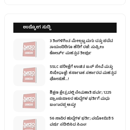
ಉದ್ಯೋಗ ಸುದ್ದಿ
3 ತಿಂಗಳಿಗಿಂತ ಮೇಲ್ಪಟ್ಟ ಮಗು ದತ್ತು ಪಡೆದ
ತಾಯಂದಿರಿಗೂ ಹೆರಿಗೆ ರಜೆ: ಸುಪ್ರೀಂ
ಕೋರ್ಟ್ ಮಹತ್ವದ ತೀರ್ಪು
SSLC ಪರೀಕ್ಷೆಗೆ ಉಚಿತ ಬಸ್ ಸೇವೆ ಮತ್ತು
ನಿಷೇಧಾಜ್ಞೆ: ಕರ್ನಾಟಕ ಸರ್ಕಾರದ ಮಹತ್ವದ
ಘೋಷಣೆ…!
ಶಿಕ್ಷಣ ಕ್ಷೇತ್ರದಲ್ಲಿ ನೇಮಕಾತಿ ಪರ್ವ; 1225
ಪ್ರಾಂಶುಪಾಲರ ಹುದ್ದೆಗಳ ಭರ್ತಿಗೆ ಮಧು
ಬಂಗಾರಪ್ಪ ಅಸ್ತು!
56 ಸಾವಿರ ಹುದ್ದೆಗಳ ಭರ್ತಿ; ವಯೋಮಿತಿ 5
ವರ್ಷ ಸಡಿಲಿಸಿದ ಸಿಎಂ!