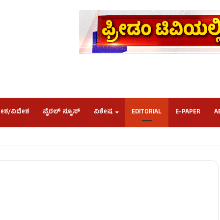
ೇಶ/ವಿದೇಶ
ವೈರಲ್ ನ್ಯೂಸ್
ವಿಶೇಷ
EDITORIAL
E-PAPER
A