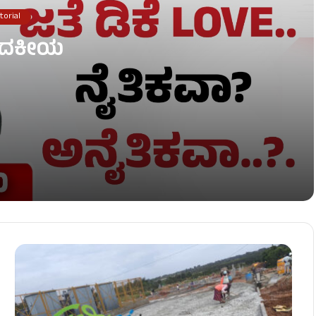
torial
ಾದಕೀಯ