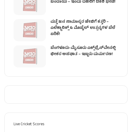
ಬಂಡಾಯ – ಇಂದು ದೆಹಲಿಗೆ ಡಿಕೆಶಿ ಭೇಟಿ!
ಮತ್ತೆ ಜನ ಸಾಮಾನ್ಯರ ಜೇಬಿಗೆ ಕತ್ತರಿ –
ಎಲೆಕ್ಟ್ರಾನಿಕ್ಸ್ & ಮೊಬೈಲ್ ಉತ್ಪನ್ನಗಳ ಬೆಲೆ
ಏರಿಕೆ!
ಬೆಂಗಳೂರು-ಮೈಸೂರು ಎಕ್ಸ್‌ಪ್ರೆಸ್‌ವೇನಲ್ಲಿ
ಭೀಕರ ಅಪಘಾತ – ಇಬ್ಬರು ದುರ್ಮರಣ!
Live Cricket Scores