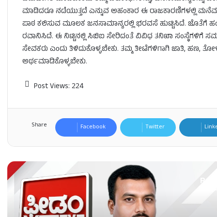
ಮಾಡಿದರೂ ನಡೆಯುತ್ತದೆ ಎನ್ನುವ ಅಹಂಕಾರ ಈ ರಾಜಕಾರಣಿಗಳಲ್ಲಿ ಮನೆ
ಪಾಠ ಕಲಿಸುವ ಮೂಲಕ ಜನಸಾಮಾನ್ಯರಲ್ಲಿ ಭರವಸೆ ಹುಟ್ಟಿಸಿದೆ. ಜೊತೆಗೆ ಹಂತ
ರವಾನಿಸಿದೆ. ಈ ನಿಟ್ಟಿನಲ್ಲಿ ಸಿಬಿಐ ಸೇರಿದಂತೆ ವಿವಿಧ ತನಿಖಾ ಸಂಸ್ಥೆಗ
ಸೇವಕರು ಎಂದು ತಿಳಿದುಕೊಳ್ಳಬೇಕು. ತಮ್ಮ ತೀಟೆಗಳಿಗಾಗಿ ಜಾತಿ, ಹಣ, ತ
ಅರ್ಥಮಾಡಿಕೊಳ್ಳಬೇಕು.
Post Views:
224
Share
Facebook
Twitter
Link
Rea