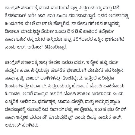
ಕಾಂಗ್ರೆಸ್ ಸರ್ಕಾರಕ್ಕೆ ಮಾನ-ಮರ್ಯಾದೆ ಇಲ್ಲ. ಸಿದ್ದರಾಮಯ್ಯ ಮತ್ತು ಡಿಕೆ
ಶಿವಕುಮಾರ್ ಬರೀ ಜಾತಿ-ಜಾತಿ ಎಂದು ಮಾತನಾಡುತ್ತಾರೆ. ಇವರ ಆಡಳಿತದಲ್ಲಿ
ಹಿಂದೂಗಳ ಮೇಲೆ ದಾಳಿಗಳು ಹೆಚ್ಚಾಗಿವೆ. ನಾವೇನು ಗಣೇಶನ ಹಬ್ಬವನ್ನು
ದಿನಾಲೂ ಮಾಡುತ್ತಿದ್ದೇವೆಯೇ? ಒಂದು ದಿನ ಡಿಜೆ ಹಾಕಿದರೆ ತಪ್ಪೇನು?
ಸಾರ್ವಜನಿಕ ರಸ್ತೆ ಯಾರ ಆಸ್ತಿಯೂ ಅಲ್ಲ. ತೆರಿಗೆದಾರರ ಹಕ್ಕಿನ ಭಾಗವಾಗಿದೆ
ಎಂದು ಆರ್. ಅಶೋಕ್‌ ಕಿಡಿಕಾರಿದ್ದಾರೆ.
ಕಾಂಗ್ರೆಸ್ ಸರ್ಕಾರಕ್ಕೆ ಇನ್ನು ಕೇವಲ ಎರಡು ವರ್ಷ. ಇನ್ಮೇಲೆ ಹತ್ತು ವರ್ಷ
ನಮ್ಮದೇ ಹವಾ. ನಿನ್ನೆಯಷ್ಟೇ ಹೆಚ್‌ಡಿಕೆ ಭೇಟಿಯಾಗಿ ಮಾತುಕತೆ ನಡೆಸಿದ್ದೇನೆ.
ನಾವು ಘಜ್ನಿ, ಬಾಬರ್ ದಾಳಿಗಳನ್ನು ನೋಡಿದ್ದೇವೆ. ಇನ್ಮೇಲೆ ಏನಿದ್ದರೂ
ಹಿಂದೂಗಳದ್ದೇ ದರ್ಬಾರ್. ಸಿದ್ದರಾಮಯ್ಯ ಬೇಕಾದರೆ ಟೋಪಿ ಹಾಕಿಕೊಂಡು
ಓಡಾಡಲಿ. ಆದರೆ ಮಂಡ್ಯದ ಜನರಿಗೆ ಟೋಪಿ ಹಾಕಲು ಬರಬಾರದು ಎಂದು
ಎಚ್ಚರಿಕೆ ನೀಡಿದರು. ಧರ್ಮಸ್ಥಳ, ಚಾಮುಂಡೇಶ್ವರಿ, ಮತ್ತು ಅಯ್ಯಪ್ಪ ಸ್ವಾಮಿ
ದೇವಸ್ಥಾನಕ್ಕೆ ಸಂಬಂಧಿಸಿದ ವಿವಾದಗಳನ್ನು ಉಲ್ಲೇಖಿಸಿ, ಇಂತಹ ಘಟನೆಗಳಿಗೆ
ನಾವು ಇನ್ಮೇಲೆ ಪರವಾನಗಿ ಕೊಡುವುದಿಲ್ಲ,” ಎಂದು ವಿಪಕ್ಷ ನಾಯಕ ಆರ್.
ಅಶೋಕ್ ಹೇಳಿದರು.