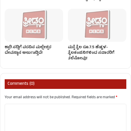
ಕ್ವಾರಿ ಸದ್ದಿಗೆ ವರವಿನ ಮಲ್ಲೇಶ್ವರ
ಮತ್ತೆ ತೈಲ ರೂ.7.5 ಹೆಚ್ಚಳ-
ದೇವಸ್ಥಾನ ಅಲುಗಾಡ್ತಿದೆ!
ತೈಲಕಂಪನಿಗಳಿಂದ ಸವಾರರಿಗೆ
ತಲೆನೋವು!
Comments (0)
Your email address will not be published.
Required fields are marked
*
C
o
m