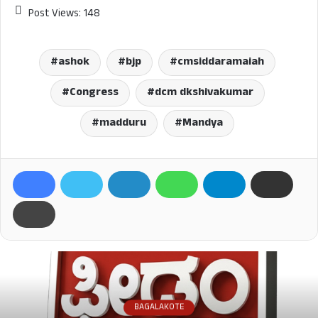
Post Views:
148
ashok
bjp
cmsiddaramaiah
Congress
dcm dkshivakumar
madduru
Mandya
BAGALAKOTE