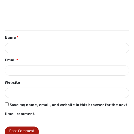
m
e
n
t
Name
*
*
Email
*
Website
Save my name, email, and website in this browser for the next
time I comment.