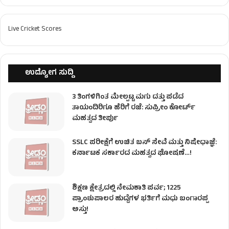
Live Cricket Scores
ಉದ್ಯೋಗ ಸುದ್ದಿ
3 ತಿಂಗಳಿಗಿಂತ ಮೇಲ್ಪಟ್ಟ ಮಗು ದತ್ತು ಪಡೆದ
ತಾಯಂದಿರಿಗೂ ಹೆರಿಗೆ ರಜೆ: ಸುಪ್ರೀಂ ಕೋರ್ಟ್
ಮಹತ್ವದ ತೀರ್ಪು
SSLC ಪರೀಕ್ಷೆಗೆ ಉಚಿತ ಬಸ್ ಸೇವೆ ಮತ್ತು ನಿಷೇಧಾಜ್ಞೆ:
ಕರ್ನಾಟಕ ಸರ್ಕಾರದ ಮಹತ್ವದ ಘೋಷಣೆ…!
ಶಿಕ್ಷಣ ಕ್ಷೇತ್ರದಲ್ಲಿ ನೇಮಕಾತಿ ಪರ್ವ; 1225
ಪ್ರಾಂಶುಪಾಲರ ಹುದ್ದೆಗಳ ಭರ್ತಿಗೆ ಮಧು ಬಂಗಾರಪ್ಪ
ಅಸ್ತು!