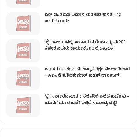
ಏರ್ ಇಂಡಿಯಾ ವಿಮಾನ 300 ಅಡಿ ಕುಸಿತ – 12
ಜನರಿಗೆ ಗಾಯ!
ʻಕೈʼ​ ಪಾಳಯದಲ್ಲಿ ಬಂಡಾಯದ ರೋಷಾಗ್ನಿ – KPCC
ಕಚೇರಿ ಎದುರು ಕಾರ್ಯಕರ್ತರ ಹೈಡ್ರಾಮಾ!
ಶಾಸಕರು ರಾಜೀನಾಮೆ ಕೊಟ್ಟರೆ ತಕ್ಷಣವೇ ಅಂಗೀಕಾರ
– ಸಿಎಂ ಡಿ.ಕೆ.ಶಿವಕುಮಾರ್ ಖಡಕ್ ವಾರ್ನಿಂಗ್!
ʻಕೈʼ ಸರ್ಕಾರದ ನೂತನ ಸಚಿವರಿಗೆ ಒಲಿದ ಖಾತೆಗಳು –
ಯಾರಿಗೆ ಯಾವ ಖಾತೆ? ಇಲ್ಲಿದೆ ಸಂಭಾವ್ಯ ಪಟ್ಟಿ!