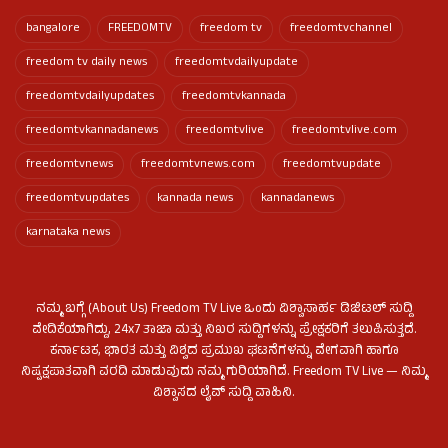
bangalore
FREEDOMTV
freedom tv
freedomtvchannel
freedom tv daily news
freedomtvdailyupdate
freedomtvdailyupdates
freedomtvkannada
freedomtvkannadanews
freedomtvlive
freedomtvlive.com
freedomtvnews
freedomtvnews.com
freedomtvupdate
freedomtvupdates
kannada news
kannadanews
karnataka news
ನಮ್ಮ ಬಗ್ಗೆ (About Us) Freedom TV Live ಒಂದು ವಿಶ್ವಾಸಾರ್ಹ ಡಿಜಿಟಲ್ ಸುದ್ದಿ
ವೇದಿಕೆಯಾಗಿದ್ದು, 24x7 ತಾಜಾ ಮತ್ತು ನಿಖರ ಸುದ್ದಿಗಳನ್ನು ಪ್ರೇಕ್ಷಕರಿಗೆ ತಲುಪಿಸುತ್ತದೆ.
ಕರ್ನಾಟಕ, ಭಾರತ ಮತ್ತು ವಿಶ್ವದ ಪ್ರಮುಖ ಘಟನೆಗಳನ್ನು ವೇಗವಾಗಿ ಹಾಗೂ
ನಿಷ್ಪಕ್ಷಪಾತವಾಗಿ ವರದಿ ಮಾಡುವುದು ನಮ್ಮ ಗುರಿಯಾಗಿದೆ. Freedom TV Live — ನಿಮ್ಮ
ವಿಶ್ವಾಸದ ಲೈವ್ ಸುದ್ದಿ ವಾಹಿನಿ.