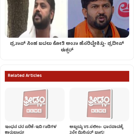
ಪ್ರತಾಪ್ ಸಿಂಹ ಬದಲು ಕೋತಿ ಅಂತಾ ಹೆಸರಿಡ್ಬೇಕಿತ್ತು- ಪ್ರದೀಪ್​
ಈಶ್ವರ್​​
Related Articles
ಇಂಧನ ದರ ಏರಿಕೆ-ಇವಿ ಗಾಡಿಗಳ
ಅಬ್ಬಯ್ಯ VS ಸಲೀಂ- ಧಾರವಾಡಕ್ಕೆ
ಕಾರುಬಾರು!
2ನೇ ಮಿನಿಸ್ಟರ್ ಭಾಗ್ಯ!