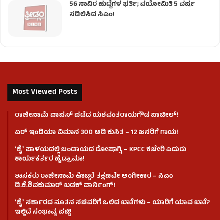
56 ಸಾವಿರ ಹುದ್ದೆಗಳ ಭರ್ತಿ; ವಯೋಮಿತಿ 5 ವರ್ಷ
ಸಡಿಲಿಸಿದ ಸಿಎಂ!
Most Viewed Posts
ರಾಜೀನಾಮೆ ವಾಪಸ್ ಪಡೆದ ಯಶವಂತರಾಯಗೌಡ ಪಾಟೀಲ್‌!
ಏರ್ ಇಂಡಿಯಾ ವಿಮಾನ 300 ಅಡಿ ಕುಸಿತ – 12 ಜನರಿಗೆ ಗಾಯ!
ʻಕೈʼ​ ಪಾಳಯದಲ್ಲಿ ಬಂಡಾಯದ ರೋಷಾಗ್ನಿ – KPCC ಕಚೇರಿ ಎದುರು
ಕಾರ್ಯಕರ್ತರ ಹೈಡ್ರಾಮಾ!
ಶಾಸಕರು ರಾಜೀನಾಮೆ ಕೊಟ್ಟರೆ ತಕ್ಷಣವೇ ಅಂಗೀಕಾರ – ಸಿಎಂ
ಡಿ.ಕೆ.ಶಿವಕುಮಾರ್ ಖಡಕ್ ವಾರ್ನಿಂಗ್!
ʻಕೈʼ ಸರ್ಕಾರದ ನೂತನ ಸಚಿವರಿಗೆ ಒಲಿದ ಖಾತೆಗಳು – ಯಾರಿಗೆ ಯಾವ ಖಾತೆ?
ಇಲ್ಲಿದೆ ಸಂಭಾವ್ಯ ಪಟ್ಟಿ!