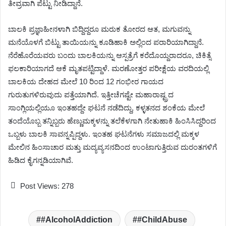
ತೀವ್ರವಾಗಿ ಪೆಟ್ಟು ನೀಡಿದ್ದಾನೆ.
ಬಾಲಕಿ ಪ್ರಜ್ಞಾಹೀನಳಾಗಿ ಬಿದ್ದಿದ್ದರೂ ಮರುಕ ತೋರದ ಆತ, ಮಗುವನ್ನು
ಮನೆಯೊಳಗೆ ಬಿಟ್ಟು ತಾಯಿಯನ್ನು ಕೂಡಿಹಾಕಿ ಅಲ್ಲಿಂದ ಪರಾರಿಯಾಗಿದ್ದಾನೆ.
ನೆರೆಹೊರೆಯವರು ಬಂದು ಬಾಲಕಿಯನ್ನು ಆಸ್ಪತ್ರೆಗೆ ಕರೆದೊಯ್ದರಾದರೂ, ಚಿಕಿತ್ಸೆ
ಫಲಕಾರಿಯಾಗದೆ ಆಕೆ ಮೃತಪಟ್ಟಿದ್ದಾಳೆ. ಮರಣೋತ್ತರ ಪರೀಕ್ಷೆಯ ವರದಿಯಲ್ಲಿ
ಬಾಲಕಿಯ ದೇಹದ ಮೇಲೆ 10 ರಿಂದ 12 ಗಂಭೀರ ಗಾಯದ
ಗುರುತುಗಳಿರುವುದು ಪತ್ತೆಯಾಗಿದೆ. ಇತ್ತೀಚೆಗಷ್ಟೇ ಮಹಾರಾಷ್ಟ್ರದ
ಸಾಂಗ್ಲಿಯಲ್ಲಿಯೂ ಇಂತಹದ್ದೇ ಘಟನೆ ನಡೆದಿದ್ದು, ಕಳ್ಳತನದ ಶಂಕೆಯ ಮೇಲೆ
ತಂದೆಯೊಬ್ಬ ತನ್ನಿಬ್ಬರು ಹೆಣ್ಣುಮಕ್ಕಳನ್ನು ತಲೆಕೆಳಗಾಗಿ ನೇತುಹಾಕಿ ಹಿಂಸಿಸಿದ್ದರಿಂದ
ಒಬ್ಬಳು ಬಾಲಕಿ ಸಾವನ್ನಪ್ಪಿದ್ದಳು. ಇಂತಹ ಘಟನೆಗಳು ಸಮಾಜದಲ್ಲಿ ಮಕ್ಕಳ
ಮೇಲಿನ ಹಿಂಸಾಚಾರ ಮತ್ತು ಮದ್ಯವ್ಯಸನದಿಂದ ಉಂಟಾಗುತ್ತಿರುವ ದುರಂತಗಳಿಗೆ
ಹಿಡಿದ ಕೈಗನ್ನಡಿಯಾಗಿವೆ.
Post Views:
278
#AlcoholAddiction
#ChildAbuse