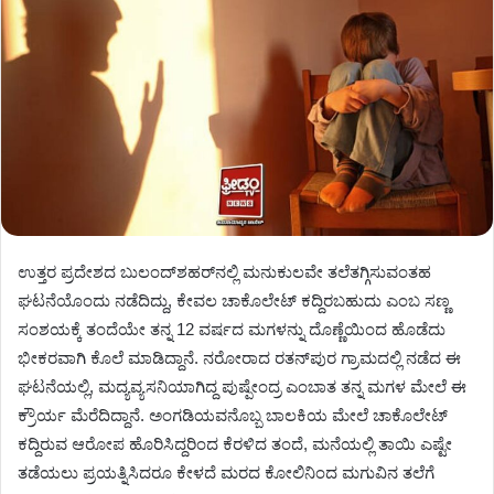
ಉತ್ತರ ಪ್ರದೇಶದ ಬುಲಂದ್​ಶಹರ್‌ನಲ್ಲಿ ಮನುಕುಲವೇ ತಲೆತಗ್ಗಿಸುವಂತಹ
ಘಟನೆಯೊಂದು ನಡೆದಿದ್ದು, ಕೇವಲ ಚಾಕೊಲೇಟ್ ಕದ್ದಿರಬಹುದು ಎಂಬ ಸಣ್ಣ
ಸಂಶಯಕ್ಕೆ ತಂದೆಯೇ ತನ್ನ 12 ವರ್ಷದ ಮಗಳನ್ನು ದೊಣ್ಣೆಯಿಂದ ಹೊಡೆದು
ಭೀಕರವಾಗಿ ಕೊಲೆ ಮಾಡಿದ್ದಾನೆ. ನರೋರಾದ ರತನ್‌ಪುರ ಗ್ರಾಮದಲ್ಲಿ ನಡೆದ ಈ
ಘಟನೆಯಲ್ಲಿ, ಮದ್ಯವ್ಯಸನಿಯಾಗಿದ್ದ ಪುಷ್ಪೇಂದ್ರ ಎಂಬಾತ ತನ್ನ ಮಗಳ ಮೇಲೆ ಈ
ಕ್ರೌರ್ಯ ಮೆರೆದಿದ್ದಾನೆ. ಅಂಗಡಿಯವನೊಬ್ಬ ಬಾಲಕಿಯ ಮೇಲೆ ಚಾಕೊಲೇಟ್
ಕದ್ದಿರುವ ಆರೋಪ ಹೊರಿಸಿದ್ದರಿಂದ ಕೆರಳಿದ ತಂದೆ, ಮನೆಯಲ್ಲಿ ತಾಯಿ ಎಷ್ಟೇ
ತಡೆಯಲು ಪ್ರಯತ್ನಿಸಿದರೂ ಕೇಳದೆ ಮರದ ಕೋಲಿನಿಂದ ಮಗುವಿನ ತಲೆಗೆ