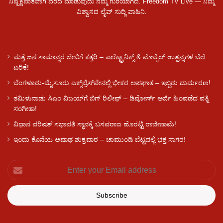
ನಿಷ್ಪಕ್ಷಪಾತವಾಗಿ ವರದಿ ಮಾಡುವುದು ನಮ್ಮ ಗುರಿಯಾಗಿದೆ. Freedom TV Live — ನಿಮ್ಮ
ವಿಶ್ವಾಸದ ಲೈವ್ ಸುದ್ದಿ ವಾಹಿನಿ.
ಮತ್ತೆ ಜನ ಸಾಮಾನ್ಯರ ಜೇಬಿಗೆ ಕತ್ತರಿ – ಎಲೆಕ್ಟ್ರಾನಿಕ್ಸ್ & ಮೊಬೈಲ್ ಉತ್ಪನ್ನಗಳ ಬೆಲೆ
ಏರಿಕೆ!
ಬೆಂಗಳೂರು-ಮೈಸೂರು ಎಕ್ಸ್‌ಪ್ರೆಸ್‌ವೇನಲ್ಲಿ ಭೀಕರ ಅಪಘಾತ – ಇಬ್ಬರು ದುರ್ಮರಣ!
ತಮಿಳುನಾಡು ಸಿಎಂ ವಿಜಯ್‌ಗೆ ಬಿಗ್ ರಿಲೀಫ್ – ಡಿವೋರ್ಸ್ ಅರ್ಜಿ ಹಿಂಪಡೆದ ಪತ್ನಿ
ಸಂಗೀತಾ!
ವಿಧಾನ ಪರಿಷತ್ ಸಭಾಪತಿ ಸ್ಥಾನಕ್ಕೆ ಬಸವರಾಜ ಹೊರಟ್ಟಿ ರಾಜೀನಾಮೆ!
ಇಂದು ಕೊನೆಯ ಆಷಾಢ ಶುಕ್ರವಾರ – ಚಾಮುಂಡಿ ಬೆಟ್ಟದಲ್ಲಿ ಭಕ್ತ ಸಾಗರ!