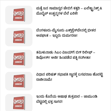
ಮತ್ತೆ ಜನ ಸಾಮಾನ್ಯರ ಜೇಬಿಗೆ ಕತ್ತರಿ – ಎಲೆಕ್ಟ್ರಾನಿಕ್ಸ್ &
ಮೊಬೈಲ್ ಉತ್ಪನ್ನಗಳ ಬೆಲೆ ಏರಿಕೆ!
ಬೆಂಗಳೂರು-ಮೈಸೂರು ಎಕ್ಸ್‌ಪ್ರೆಸ್‌ವೇನಲ್ಲಿ ಭೀಕರ
ಅಪಘಾತ – ಇಬ್ಬರು ದುರ್ಮರಣ!
ತಮಿಳುನಾಡು ಸಿಎಂ ವಿಜಯ್‌ಗೆ ಬಿಗ್ ರಿಲೀಫ್ –
ಡಿವೋರ್ಸ್ ಅರ್ಜಿ ಹಿಂಪಡೆದ ಪತ್ನಿ ಸಂಗೀತಾ!
ವಿಧಾನ ಪರಿಷತ್ ಸಭಾಪತಿ ಸ್ಥಾನಕ್ಕೆ ಬಸವರಾಜ ಹೊರಟ್ಟಿ
ರಾಜೀನಾಮೆ!
ಇಂದು ಕೊನೆಯ ಆಷಾಢ ಶುಕ್ರವಾರ – ಚಾಮುಂಡಿ
ಬೆಟ್ಟದಲ್ಲಿ ಭಕ್ತ ಸಾಗರ!