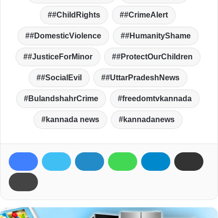
#ChildRights
#CrimeAlert
#DomesticViolence
#HumanityShame
#JusticeForMinor
#ProtectOurChildren
#SocialEvil
#UttarPradeshNews
BulandshahrCrime
freedomtvkannada
kannada news
kannadanews