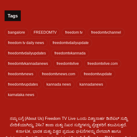
Tags
bangalore
FREEDOMTV
freedom tv
freedomtvchannel
freedom tv daily news
freedomtvdailyupdate
freedomtvdailyupdates
freedomtvkannada
freedomtvkannadanews
freedomtvlive
freedomtvlive.com
freedomtvnews
freedomtvnews.com
freedomtvupdate
freedomtvupdates
kannada news
kannadanews
karnataka news
ನಮ್ಮ ಬಗ್ಗೆ (About Us) Freedom TV Live ಒಂದು ವಿಶ್ವಾಸಾರ್ಹ ಡಿಜಿಟಲ್ ಸುದ್ದಿ
ವೇದಿಕೆಯಾಗಿದ್ದು, 24x7 ತಾಜಾ ಮತ್ತು ನಿಖರ ಸುದ್ದಿಗಳನ್ನು ಪ್ರೇಕ್ಷಕರಿಗೆ ತಲುಪಿಸುತ್ತದೆ.
ಕರ್ನಾಟಕ, ಭಾರತ ಮತ್ತು ವಿಶ್ವದ ಪ್ರಮುಖ ಘಟನೆಗಳನ್ನು ವೇಗವಾಗಿ ಹಾಗೂ