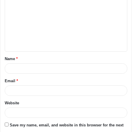
o
m
m
e
n
t
Name
*
*
Email
*
Website
Save my name, email, and website in this browser for the next