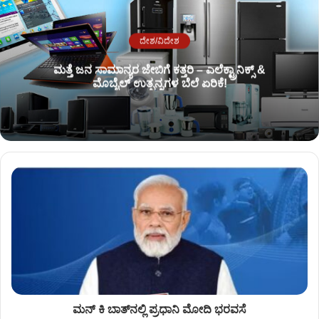
ದೇಶ/ವಿದೇಶ
ಮತ್ತೆ ಜನ ಸಾಮಾನ್ಯರ ಜೇಬಿಗೆ ಕತ್ತರಿ – ಎಲೆಕ್ಟ್ರಾನಿಕ್ಸ್ &
ಮೊಬೈಲ್ ಉತ್ಪನ್ನಗಳ ಬೆಲೆ ಏರಿಕೆ!
ಮನ್ ಕಿ ಬಾತ್‌ನಲ್ಲಿ ಪ್ರಧಾನಿ ಮೋದಿ ಭರವಸೆ