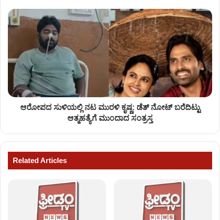
ಆರೋಪದ ಸುಳಿಯಲ್ಲಿ ನಟ ಮುರಳಿ ಕೃಷ್ಣ: ಡೆತ್ ನೋಟ್ ಬರೆದಿಟ್ಟು
ಆತ್ಮಹತ್ಯೆಗೆ ಮುಂದಾದ ಸಂತ್ರಸ್ತ
Related Articles