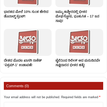
ಭಾರತದ ಮೇಲೆ 10% ಸುಂಕ ಹೇರಿದ
ಜಮ್ಮು-ಕಾಶ್ಮೀರದಲ್ಲಿ ಭೀಕರ
ಡೊನಾಲ್ಡ್ ಟ್ರಂಪ್!
ಮೇಘಸ್ಫೋಟ, ಭೂಕುಸಿತ – 17 ಜನ
ಸಾವು!
ದೇಶದ ಮೊದಲ ಖಾಸಗಿ ರಾಕೆಟ್
ಜೈಲಿನಿಂದ ರಿಲೀಸ್ ಆದ ಮರುದಿನವೇ
‘ವಿಕ್ರಮ್-1’ ಉಡಾವಣೆ!
ಸಾಕ್ಷಿದಾರನ ಭೀಕರ ಹತ್ಯೆ!
Comments (0)
Your email address will not be published.
Required fields are marked
*
C